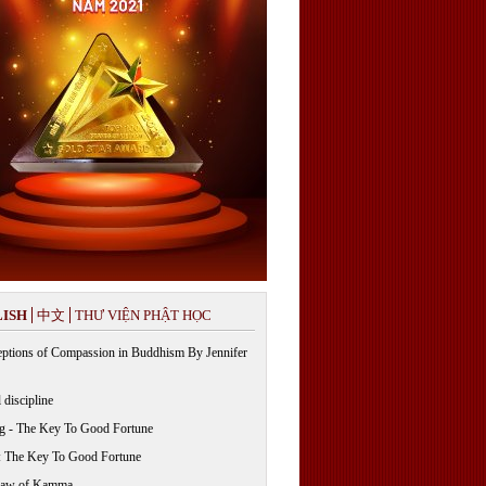
ISH
中文
THƯ VIỆN PHẬT HỌC
ptions of Compassion in Buddhism By Jennifer
 discipline
g - The Key To Good Fortune
: The Key To Good Fortune
Law of Kamma