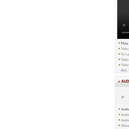
Pháp
Video
Vu La
Video
Video
Bích
» AUD
Audio
Audio
Audio
Albu