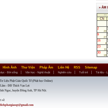
» ÂM 
<<
CN
2
20
9
27
16
4
23
11
30
18
Hình Ảnh
Thư Viện
Pháp Âm
Liên Hệ
RSS
Sitemap
 dục - Đời sống
Văn học - Nghệ thuật
Nghiên cứu
Tuổi trẻ
Tài liệu - 
ư Liệu Phật Giáo Quốc Tế (Phật học Online)
 Lâm - ĐĐ Thích Vạn Lợi
ĩnh Ngọc, huyện Đông Anh, TP Hà Nội.
i về
dichphatgiaoqt@gmail.com