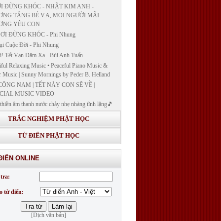
I ĐỪNG KHÓC - NHẬT KIM ANH -
NG TẶNG BÉ V.A, MỌI NGƯỜI MÃI
ƠNG YÊU CON
ƠI ĐỪNG KHÓC - Phi Nhung
ụi Cuộc Đời - Phi Nhung
! Tết Vạn Dặm Xa - Bùi Anh Tuấn
iful Relaxing Music • Peaceful Piano Music &
r Music | Sunny Mornings by Peder B. Helland
CÔNG NAM | TẾT NÀY CON SẼ VỀ |
CIAL MUSIC VIDEO
thiền âm thanh nước chảy nhẹ nhàng tĩnh lặng🎵
thiền lặng tâm
TRẮC NGHIỆM PHẬT HỌC
ĐÁP VÀ BẾ GIẢNG LỚP "GIẢNG GIẢI
H BẢN NGUYỆN CÔNG ĐỨC DƯỢC SƯ
TỪ ĐIỂN PHẬT HỌC
 LY QUANG NHƯ LAI"
G GIẢI KINH DƯỢC SƯ - BÀI 14/ GIẢNG
ĐIỂN ONLINE
I KINH BẢN NGUYỆN CÔNG ĐỨC DƯỢC
LƯU LY QUANG NHƯ LAI
tra:
G GIẢI KINH DƯỢC SƯ
o từ điển:
[Dịch văn bản]