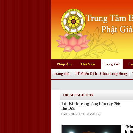
Pháp Âm
Thư Viện
Tiếng Việt
En
Trang chủ
TT Phiên Dịch - Chùa Long Hưng
ĐIỂM SÁCH HAY
Lời Kinh trong lòng bàn tay 266
Huệ Đức
05/05/2022 17:10 (GMT+7)
“Mư
khô