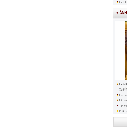
Ca kh
» ẢN
Lời d
Tuệ
Đại l
Lũ lụ
Từ hi
Phât t