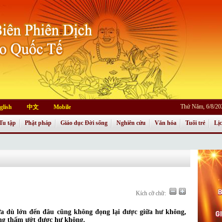
Thứ Năm, 6/8/20
glish
中文
Mobile
Tu tập
Phật pháp
Giáo dục Đời sống
Nghiên cứu
Văn hóa
Tuổi trẻ
Lị
Kích cỡ chữ:
a dù lớn đến đâu cũng không đọng lại được giữa hư không,
ng thấm ướt được hư không.