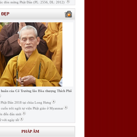
úc đón mừng Phật Đản (PL: 2556, DL: 2012)
H ĐẸP
i huấn của Cố Trưởng lão Hòa thượng Thích Phổ
ễ Phật Đản 2018 tại chùa Long Hưng
t cuốn trôi ngôi tự viện Phật giáo ở Myanmar
ện đến đản sinh
ử với ngày tết
PHÁP ÂM