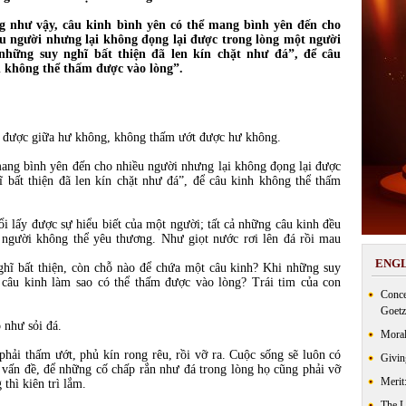
 như vậy, câu kinh bình yên có thể mang bình yên đến cho
u người nhưng lại không đọng lại được trong lòng một người
những suy nghĩ bất thiện đã len kín chặt như đá”, để câu
 không thể thấm được vào lòng”.
i được giữa hư không, không thấm ướt được hư không.
mang bình yên đến cho nhiều người nhưng lại không đọng lại được
bất thiện đã len kín chặt như đá”, để câu kinh không thể thấm
ổi lấy được sự hiểu biết của một người; tất cả những câu kinh đều
 người không thể yêu thương. Như giọt nước rơi lên đá rồi mau
ENGL
hĩ bất thiện, còn chỗ nào để chứa một câu kinh? Khi những suy
, câu kinh làm sao có thể thấm được vào lòng? Trái tim của con
Conce
Goetz
 như sỏi đá.
Moral
phải thấm ướt, phủ kín rong rêu, rồi vỡ ra. Cuộc sống sẽ luôn có
Givin
 vấn đề, để những cố chấp rắn như đá trong lòng họ cũng phải vỡ
Merit
thì kiên trì lắm.
The 