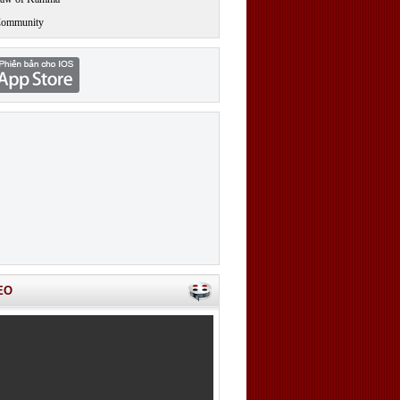
Community
EO