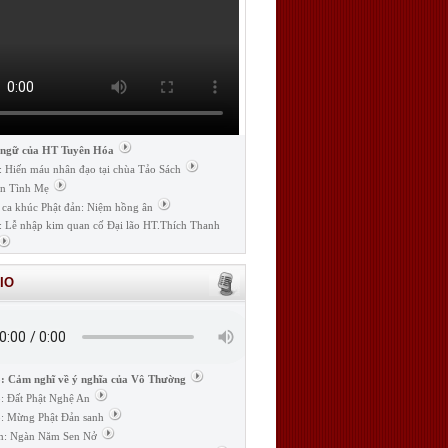
 ngữ của HT Tuyên Hóa
: Hiến máu nhân đạo tại chùa Tảo Sách
n Tình Mẹ
 ca khúc Phật đản: Niệm hồng ân
: Lễ nhập kim quan cố Đại lão HT.Thích Thanh
IO
: Cảm nghĩ về ý nghĩa của Vô Thường
: Đất Phật Nghệ An
: Mừng Phật Đản sanh
m: Ngàn Năm Sen Nở