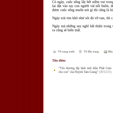
Có ngày, cuộc sống lấy hết niềm vui tron
lại đặt vào tay con người vài nỗi buồn,
được cuộc sống muốn nói gì thì cũng là lú
Ngày trái tim khô như sỏi đá vỡ vụn, thì c
Ngày mà những suy nghĩ bất thiện trong t
ra cũng sẽ biến mất.
Về trang trước
Về đầu trang
Bản 
Tiêu điểm:
“Yêu thương lấp lánh tinh thần Phật Giáo 
cho con” của Huỳnh Tam Giang”
(30/12/21)