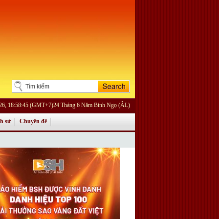
26, 18:58:45 (GMT+7)24 Tháng 6 Năm Bính Ngọ (ÂL)
ch sử
Chuyên đề