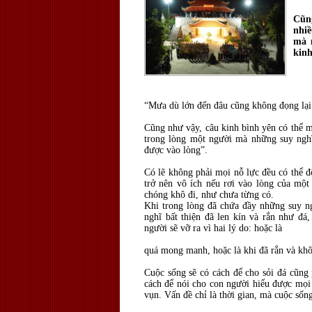
Cũng
nhiề
mà 
kinh
“Mưa dù lớn đến đâu cũng không đọng lạ
Cũng như vậy, câu kinh bình yên có thể 
trong lòng một người mà những suy nghĩ 
được vào lòng”.
Có lẽ không phải mọi nỗ lực đều có thể đ
trở nên vô ích nếu rơi vào lòng của một
chóng khô đi, như chưa từng có.
Khi trong lòng đã chứa đầy những suy ng
nghĩ bất thiện đã len kín và rắn như đá
người sẽ vỡ ra vì hai lý do: hoặc là
quá mong manh, hoặc là khi đã rắn và khô
Cuộc sống sẽ có cách để cho sỏi đá cũng 
cách để nói cho con người hiểu được mọi
vụn. Vấn đề chỉ là thời gian, mà cuộc sống 