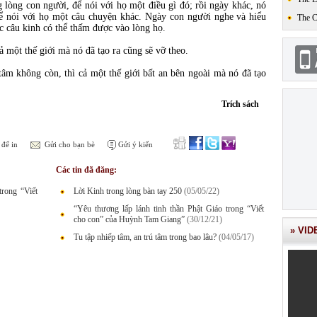
g lòng con người, để nói với họ một điều gì đó; rồi ngày khác, nó
 để nói với họ một câu chuyện khác. Ngày con người nghe và hiểu
The 
c câu kinh có thể thấm được vào lòng họ.
ả một thế giới mà nó đã tạo ra cũng sẽ vỡ theo.
âm không còn, thì cả một thế giới bất an bên ngoài mà nó đã tạo
Trích sách
để in
Gửi cho bạn bè
Gửi ý kiến
Các tin đã đăng:
trong “Viết
Lời Kinh trong lòng bàn tay 250
(05/05/22)
“Yêu thương lấp lánh tinh thần Phật Giáo trong “Viết
cho con” của Huỳnh Tam Giang”
(30/12/21)
» VID
Tu tập nhiếp tâm, an trú tâm trong bao lâu?
(04/05/17)