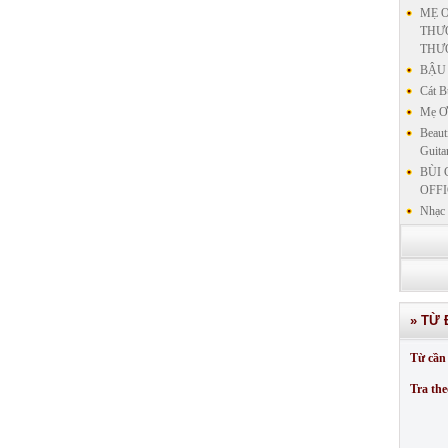
MẸ Ơ
THƯƠ
THƯ
BẬU 
Cát B
Mẹ Ơi
Beaut
Guita
BÙI 
OFFI
Nhạc 
Nhạc 
VẤN 
KIN
LƯU
GIẢN
» TỪ 
GIẢ
SƯ 
Từ cần 
GIẢN
Tra the