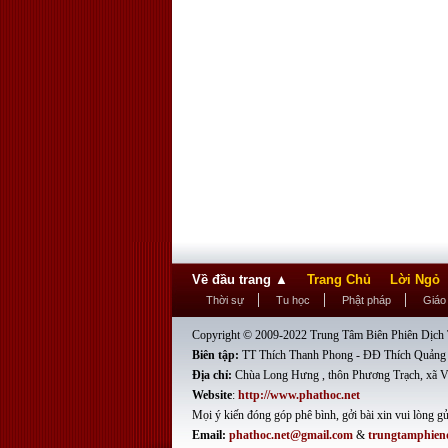
Về đầu trang
▲
Trang Chủ
Lời Ngỏ
Thời sự
Tu học
Phật pháp
Giáo
Copyright © 2009-2022 Trung Tâm Biên Phiên Dịch T
Biên tập:
TT Thích Thanh Phong - ĐĐ Thích Quảng
Địa chỉ:
Chùa Long Hưng , thôn Phương Trạch, xã V
Website
:
http://www.phathoc.net
Mọi ý kiến đóng góp phê bình, gởi bài xin vui lòng gử
Email:
phathoc.net@gmail.com
&
trungtamphien