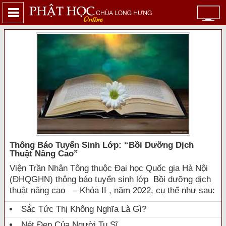
Thông Báo Tuyển Sinh Lớp: “bồi Dưỡng Dịch
Thuật Nâng Cao”
Viện Trần Nhân Tông thuộc Đại học Quốc gia Hà Nội
(ĐHQGHN) thông báo tuyển sinh lớp Bồi dưỡng dịch
thuật nâng cao – Khóa II , năm 2022, cụ thể như sau:
Sắc Tức Thị Không Nghĩa Là Gì?
Nét Đẹp Của Người Tu Sĩ