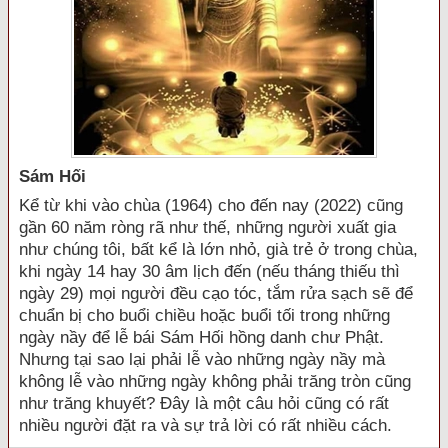
Sám Hối
Kể từ khi vào chùa (1964) cho đến nay (2022) cũng
gần 60 năm ròng rã như thế, những người xuất gia
như chúng tôi, bất kể là lớn nhỏ, già trẻ ở trong chùa,
khi ngày 14 hay 30 âm lịch đến (nếu tháng thiếu thì
ngày 29) mọi người đều cạo tóc, tắm rửa sạch sẽ để
chuẩn bị cho buổi chiều hoặc buổi tối trong những
ngày nầy để lễ bái Sám Hối hồng danh chư Phật.
Nhưng tại sao lại phải lễ vào những ngày nầy mà
không lễ vào những ngày không phải trăng tròn cũng
như trăng khuyết? Đây là một câu hỏi cũng có rất
nhiều người đặt ra và sự trả lời có rất nhiều cách.