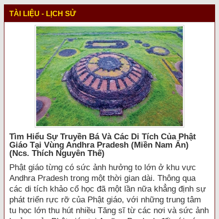
TÀI LIỆU - LỊCH SỬ
Tìm Hiểu Sự Truyền Bá Và Các Di Tích Của Phật
Giáo Tại Vùng Andhra Pradesh (miền Nam Ấn)
(ncs. Thích Nguyên Thế)
Phật giáo từng có sức ảnh hưởng to lớn ở khu vực
Andhra Pradesh trong một thời gian dài. Thông qua
các di tích khảo cổ học đã một lần nữa khẳng định sự
phát triển rực rỡ của Phật giáo, với những trung tâm
tu học lớn thu hút nhiều Tăng sĩ từ các nơi và sức ảnh