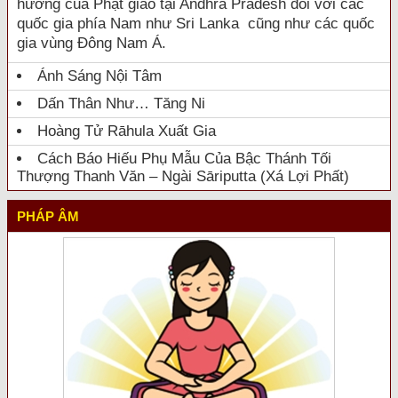
hưởng của Phật giáo tại Andhra Pradesh đối với các
quốc gia phía Nam như Sri Lanka cũng như các quốc
gia vùng Đông Nam Á.
Ánh Sáng Nội Tâm
Dấn Thân Như… Tăng Ni
Hoàng Tử Rāhula Xuất Gia
Cách Báo Hiếu Phụ Mẫu Của Bậc Thánh Tối
Thượng Thanh Văn – Ngài Sāriputta (Xá Lợi Phất)
PHÁP ÂM