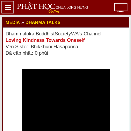
»
MEDIA
DHARMA TALKS
Dhammaloka BuddhistSocietyWA's Channel
Loving Kindness Towards Oneself
Ven.Sister. Bhikkhuni Hasapanna
Đã cập nhật: 0 phút