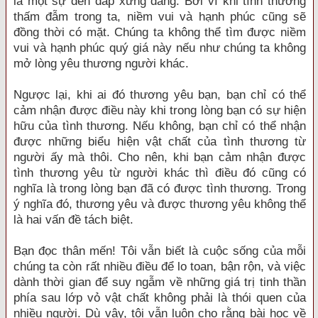
là một sự đền đáp xứng đáng. Bởi vì khi tình thương
thấm đẫm trong ta, niềm vui và hạnh phúc cũng sẽ
đồng thời có mặt. Chúng ta không thể tìm được niềm
vui và hạnh phúc quý giá này nếu như chúng ta không
mở lòng yêu thương người khác.
Ngược lại, khi ai đó thương yêu bạn, bạn chỉ có thể
cảm nhận được điều này khi trong lòng bạn có sự hiện
hữu của tình thương. Nếu không, bạn chỉ có thể nhận
được những biểu hiện vật chất của tình thương từ
người ấy mà thôi. Cho nên, khi bạn cảm nhận được
tình thương yêu từ người khác thì điều đó cũng có
nghĩa là trong lòng bạn đã có được tình thương. Trong
ý nghĩa đó, thương yêu và được thương yêu không thể
là hai vấn đề tách biệt.
Bạn đọc thân mến! Tôi vẫn biết là cuộc sống của mỗi
chúng ta còn rất nhiều điều để lo toan, bận rộn, và việc
dành thời gian để suy ngẫm về những giá trị tinh thần
phía sau lớp vỏ vật chất không phải là thói quen của
nhiều người. Dù vậy, tôi vẫn luôn cho rằng bài học về