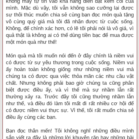
không mấy tự tin vào khả năng diễn đạt kém cỏi của
mình. Mặc dù vậy, tôi vẫn không sao cưỡng lại được
sự thôi thúc muốn chia sẻ cùng bạn đọc món quà tặng
vô cùng quý giá mà tôi đã nhận được từ cuộc sống.
Không, để chính xác hơn, có lẽ tôi phải nói là vô giá, vì
quả thật là không ai có thể dùng tiền bạc để mua được
một món quà như thế!
Món quà mà tôi muốn nói đến ở đây chính là niềm vui
có được từ sự yêu thương trong cuộc sống. Niềm vui
ấy hoàn toàn không giống như những niềm vui mà
chúng ta có được qua việc thỏa mãn các nhu cầu vật
chất. Nhưng không phải bao giờ chúng ta cũng phân
biệt được điều ấy, và vì thế mà sự nhầm lẫn rất
thường xảy ra. Trước đây tôi cũng thường nhầm lẫn
như thế, và điều đó làm tôi mất đi rất nhiều cơ hội để
có được niềm vui thực sự. Vì thế, tôi rất muốn chia sẻ
điều ấy cùng các bạn.
Bạn đọc thân mến! Tôi không nghĩ những điều mình
sắp viết ra đây là những lời khuyên răn hay những bài