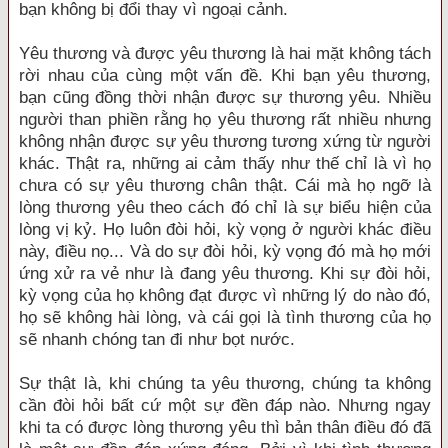
bạn không bị đổi thay vì ngoại cảnh.
Yêu thương và được yêu thương là hai mặt không tách
rời nhau của cùng một vấn đề. Khi bạn yêu thương,
bạn cũng đồng thời nhận được sự thương yêu. Nhiều
người than phiền rằng họ yêu thương rất nhiều nhưng
không nhận được sự yêu thương tương xứng từ người
khác. Thật ra, những ai cảm thấy như thế chỉ là vì họ
chưa có sự yêu thương chân thật. Cái mà họ ngỡ là
lòng thương yêu theo cách đó chỉ là sự biểu hiện của
lòng vị kỷ. Họ luôn đòi hỏi, kỳ vọng ở người khác điều
này, điều nọ... Và do sự đòi hỏi, kỳ vọng đó mà họ mới
ứng xử ra vẻ như là đang yêu thương. Khi sự đòi hỏi,
kỳ vọng của họ không đạt được vì những lý do nào đó,
họ sẽ không hài lòng, và cái gọi là tình thương của họ
sẽ nhanh chóng tan đi như bọt nước.
Sự thật là, khi chúng ta yêu thương, chúng ta không
cần đòi hỏi bất cứ một sự đền đáp nào. Nhưng ngay
khi ta có được lòng thương yêu thì bản thân điều đó đã