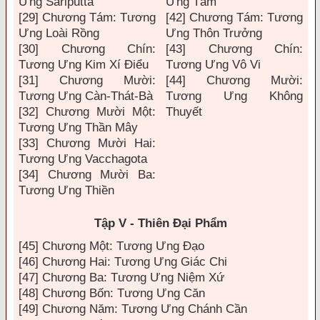
Ưng Sàriputta
Ưng Tâm
[29] Chương Tám: Tương
[42] Chương Tám: Tương
Ưng Loài Rồng
Ưng Thôn Trưởng
[30] Chương Chín:
[43] Chương Chín:
Tương Ưng Kim Xí Điểu
Tương Ưng Vô Vi
[31] Chương Mười:
[44] Chương Mười:
Tương Ưng Càn-Thát-Bà
Tương Ưng Không
[32] Chương Mười Một:
Thuyết
Tương Ưng Thần Mây
[33] Chương Mười Hai:
Tương Ưng Vacchagota
[34] Chương Mười Ba:
Tương Ưng Thiền
Tập V - Thiên Đại Phẩm
[45] Chương Một: Tương Ưng Đạo
[46] Chương Hai: Tương Ưng Giác Chi
[47] Chương Ba: Tương Ưng Niệm Xứ
[48] Chương Bốn: Tương Ưng Căn
[49] Chương Năm: Tương Ưng Chánh Cần