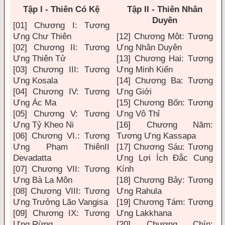
Tập I - Thiên Có Kệ
Tập II - Thiên Nhân
Duyên
[01] Chương I: Tương
Ưng Chư Thiên
[12] Chương Một: Tương
[02] Chương II: Tương
Ưng Nhân Duyên
Ưng Thiên Tử
[13] Chương Hai: Tương
[03] Chương III: Tương
Ưng Minh Kiến
Ưng Kosala
[14] Chương Ba: Tương
[04] Chương IV: Tương
Ưng Giới
Ưng Ác Ma
[15] Chương Bốn: Tương
[05] Chương V: Tương
Ưng Vô Thỉ
Ưng Tỷ Kheo Ni
[16] Chương Năm:
[06] Chương VI.: Tương
Tương Ưng Kassapa
Ưng Phạm ThiênII
[17] Chương Sáu: Tương
Devadatta
Ưng Lợi Ích Đắc Cung
[07] Chương VII: Tương
Kính
Ưng Bà La Môn
[18] Chương Bảy: Tương
[08] Chương VIII: Tương
Ưng Rahula
Ưng Trưởng Lão Vangisa
[19] Chương Tám: Tương
[09] Chương IX: Tương
Ưng Lakkhana
Ưng Rừng
[20] Chương Chín: