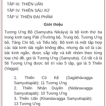
TẬP III: THIÊN UẨN
TẬP IV: THIÊN SÁU XỨ
TẬP V: THIÊN ĐẠI PHẨM
G
iới thiệu
Tương Ưng Bộ (Samyutta Nikàya) là bộ kinh thứ ba
trong kinh tạng Pàli (Trường bộ, Trung bộ, Tương Ưng
bộ, Tăng Chi bộ, và Tiểu bộ). Bộ kinh là một tập hợp
các bài kinh dài ngắn không đều, nhưng đa số là các
bài kinh ngắn, được sắp xếp và kết nhóm theo từng
loại chủ đề, gọi là Tương Ưng (Samyutta). Có tất cả là
56 Tương Ưng được bố trí vào 5 tập, gọi là 5 Thiên
(Vagga):
1. Thiên Có Kệ (Sagàthàvagga
Samyuttapàli): 11 Tương Ưng
2. Thiên Nhân Duyên (Nidànavagga
Samyuttapàli): 10 Tương Ưng
3. Thiên Uẩn (Khandavagga Samyuttapàli):
13 Tương Ưng