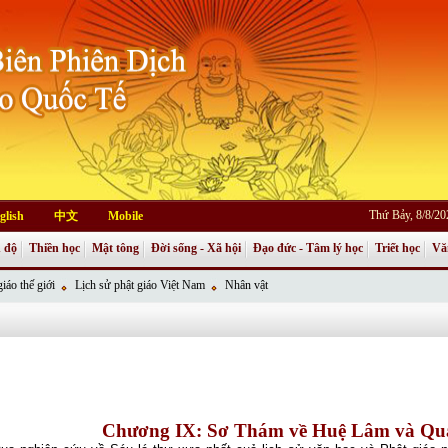
Thứ Bảy, 8/8/2
glish
中文
Mobile
 độ
Thiền học
Mật tông
Đời sống - Xã hội
Đạo đức - Tâm lý học
Triết học
Vă
iáo thế giới
Lịch sử phật giáo Việt Nam
Nhân vật
Chương IX: Sơ Thám về Huệ Lâm và Qu