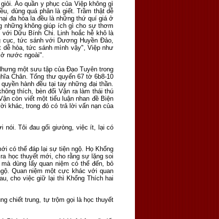
t giỏi. Áo quần y phục của Việp không gì
ều, dùng quá phân là giết. Trầm thật dễ
nại đa hòa la đều là những thứ quí giá ở
ng những không giúp ích gì cho sự thơm
với Dữu Bính Chi. Linh hoắc hễ khô là
ng cục, tức sánh với Dương Huyền Đảo,
ật dễ hòa, tức sánh mình vậy", Việp như
á ở nước ngoài".
 Nhưng một sưu tập của Đạo Tuyên trong
Nghĩa Chân. Tống thư quyển 67 tờ 6b8-10
 quyền hành đều tại tay những đại thần.
ông thích, bèn đổi Vận ra làm thái thú
Vận còn viết một tiểu luận nhan đề Biện
 khác, trong đó có trả lời vấn nạn của
nói. Tôi đau gối giưòng, việc ít, lại có
ới có thể đáp lại sự tiện ngộ. Họ Khổng
ra học thuyết mới, cho rằng sự lặng soi
 mà dùng lấy quan niệm có thể đến, bỏ
ngộ. Quan niệm một cực khác với quan
u, cho việc giữ lại thì Khổng Thích hai
g chiết trung, tự trộm gọi là học thuyết