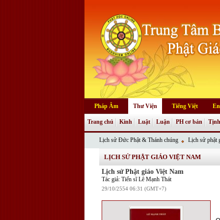
Pháp Âm
Thư Viện
Tiếng Việt
En
Trang chủ
Kinh
Luật
Luận
PH cơ bản
Tịnh
Lịch sử Đức Phật & Thánh chúng
Lịch sử phật g
LỊCH SỬ PHẬT GIÁO VIỆT NAM
Lịch sử Phật giáo Việt Nam
Tác giả: Tiến sĩ Lê Mạnh Thát
29/10/2554 06:31 (GMT+7)