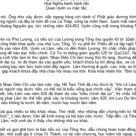
Huệ Nghĩa bành hành tấn
Quan Uyên vu mặc tắc.
ói. Ông như vậy được xếp ngang hàng với danh sĩ Phật giáo đương thời
ng người nà đều là môn đồ của La Thập, sống tại miền Nam. Sanh mất nă
 khoảng Nguyên gia, tức những năm 424-453. Uyên cũng mất trong khoảng N
 Uyên và Phó Lượng, cứ tiểu sử của Lượng trong Tống thư quyển 43 tờ 10a
ị công thần khai quốc của nhà Lưu Tống. Vì vụ phế thí Thiếu đế và lập ngô
 Chi vào năm 426. Uyên và Lâm, nếu có đến thăm Lượng, thì chắc chắn phả
ng để bàn bạc triều chính. Cứ Tư trị thông giám quyển 120 tờ 11a13-b7, N
ạ Linh Vận làm bí thư giám, Nhan Diên Chi làm trung thứ thị lang, thưởng đ
ình đại sự, từ đó tham dự vào quyền yếu, khách khứa lui tới đông đúc, xe c
vuông bảy tám bức luôn luôn đầy người. Lâm thường đi guốc cao, mặc áo lôn
ặp khách khứa đầy nhà chào hỏi nhau mà thôi. Khải khái nhiên hỏi: "Bèn lại
 Nhan Diên Chi vào làm việc này, Hồ Tam Tỉnh đã chú thích là, "khi Lô Lăng
ba người này được tiến, có thể nói là kiểu uổng quá chính vậy". Việc tham 
biết, nếu Lâm vào năm 426 đã tham dự vào "triều chính đại sự", thì chắc
g phạt Lâm do thế hẳn phải xảy ra khoảng trước năm 420, khi Lưu Dụ lên
, nếu không là trước đó năm, mười hay mười lăm năm.
 soát qua nhiều tư liệu khác nhau. Thứ nhất, như những dẫn chứng trên từ
c thức"_1 nên được Văn đế kính trọng và hỏi bàn việc nước. Tiếp đến, cả T
 Lâm, một vinh dự ít thấy cho những nhà sư khác.
iết và gọn ghẽ hơn là bản tiểu sử của Tống thư, dẫu chúng hoàn toàn đồng n
n, nhỏ xuất gia ở chùa Trị Thành, có tài văn chương, học kiêm nội ngoại,