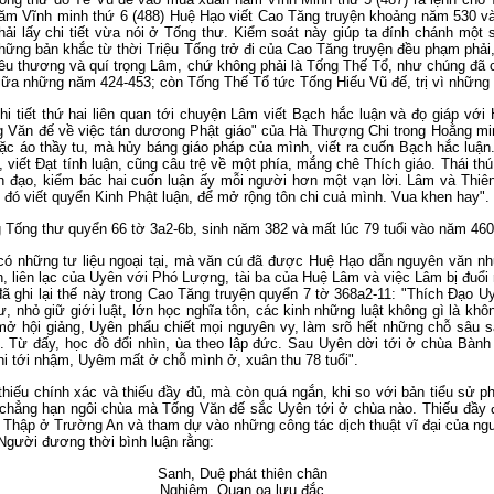
ăm Vĩnh minh thứ 6 (488) Huệ Hạo viết Cao Tăng truyện khoảng năm 530 và
hải lấy chi tiết vừa nói ở Tống thư. Kiểm soát này giúp ta đính chánh một 
hững bản khắc từ thời Triệu Tống trở đi của Cao Tăng truyện đều phạm phải
êu thương và quí trọng Lâm, chứ không phải là Tống Thế Tổ, như chúng đã c
iữa những năm 424-453; còn Tống Thế Tổ tức Tống Hiếu Vũ đế, trị vì những
hi tiết thứ hai liên quan tới chuyện Lâm viết Bạch hắc luận và đọ giáp với 
Tống Văn đế về việc tán dươong Phật giáo" của Hà Thượng Chi trong Hoằng m
c áo thầy tu, mà hủy báng giáo pháp của mình, viết ra cuốn Bạch hắc luậ
viết Đạt tính luận, cũng câu trệ về một phía, mắng chê Thích giáo. Thái thú
n đạo, kiểm bác hai cuốn luận ấy mỗi người hơn một vạn lời. Lâm và Thiên
ân đó viết quyển Kinh Phật luận, để mở rộng tôn chi cuả mình. Vua khen hay".
 Tống thư quyển 66 tờ 3a2-6b, sinh năm 382 và mất lúc 79 tuổi vào năm 460
có những tư liệu ngoại tại, mà văn cú đã được Huệ Hạo dẫn nguyên văn như 
n, liên lạc của Uyên với Phó Lượng, tài ba của Huệ Lâm và việc Lâm bị đuổ
ã ghi lại thế này trong Cao Tăng truyện quyển 7 tờ 368a2-11: "Thích Đạo U
, nhỏ giữ giới luật, lớn học nghĩa tôn, các kinh những luật không gì là kh
mở hội giảng, Uyên phẩu chiết mọi nguyên vy, làm srõ hết những chỗ sâu sắ
. Từ đấy, học đồ đổi nhìn, ùa theo lập đức. Sau Uyên dời tới ở chùa Bàn
hi tới nhậm, Uyêm mất ở chỗ mình ở, xuân thu 78 tuổi".
hiếu chính xác và thiếu đầy đủ, mà còn quá ngắn, khi so với bản tiểu sử p
õ chẳng hạn ngôi chùa mà Tống Văn đế sắc Uyên tới ở chùa nào. Thiếu đầy đ
a Thập ở Trường An và tham dự vào những công tác dịch thuật vĩ đại của ng
 "Người đương thời bình luận rằng:
Sanh, Duệ phát thiên chân
Nghiêm, Quan oa lưu đắc