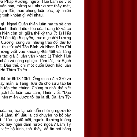
m và Pháp Vương, người Huệ Lâm sẽ viết
i vấn nạn, mừng vui như được thấy mặt,
tạm đối, tháo phong luận bác, uý nhiên
 tình khoản gì với nhau.
 gì. Ngoài Quân thiện luận mà ta sẽ cho
inh, thiên Tiêu diêu của Trang tử và có
hiện còn tới giữa thế kỷ thứ 7: 1) Hiếu
uệ Lâm tập 5 quyển, thư mục đời Lương
p Cương, cùng với những trao đổi thư từ
i thư từ với Tôn Bính và Nhan Diên Chi
Trừng viết vào khoảng 465-469 và Tăng
 tác giả 3 luận văn khác: 1) Thích Huệ
 nhân và nông nghiệp. Tóm tắt, trừ Bạch
t. Dẫu thế, chỉ một cuốn Bạch hắc luận
à Hà Thừa Thiên.
n 64 tờ 6b13-13b1. Ông sinh năm 370 và
may mắn là Tăng Hựu đã cho sưu tập lại
h tập cho chúng. Chúng ta nhờ thế biết
Bạch hắc luận của Lâm, Thiên viết: "Đạo
nên miễn được tội ba la di. Đã làm Tỷ-
của nó, trái lại còn dẫn những người từ
uệ Lâm, thì đâu lại có chuyện họ bỏ bậy
ết: "Túc hạ đã biết, người thường không
trước hay ngàn dặm nước ngoài? Lâm Tỷ
việc hộ kinh, thờ thầy, để ăn nói bằng