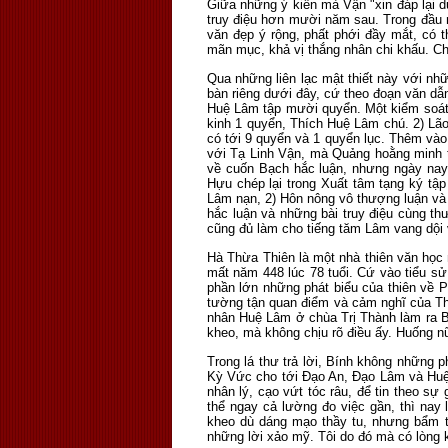
Giữa những ý kiến mà Vận "xin đáp lại 
truy điệu hơn mười năm sau. Trong đầu 
văn đẹp ý rộng, phất phới đầy mắt, có t
mãn mục, khả vị thắng nhân chi khấu. Ch
Qua những liên lạc mật thiết này với nh
bàn riêng dưới đây, cứ theo đoạn văn dẫ
Huệ Lâm tập mười quyển. Một kiểm soát k
kinh 1 quyển, Thích Huệ Lâm chú. 2) L
có tới 9 quyển và 1 quyển lục. Thêm vào
với Tạ Linh Vận, mà Quảng hoằng minh tậ
về cuốn Bạch hắc luận, nhưng ngày nay
Hựu chép lại trong Xuất tâm tạng ký tậ
Lâm nạn, 2) Hôn nông vô thượng luận và 3
hắc luận và những bài truy điệu cùng t
cũng đủ làm cho tiếng tăm Lâm vang dội v
Hà Thừa Thiên là một nhà thiên văn học 
mất năm 448 lúc 78 tuổi. Cứ vào tiểu s
phần lớn những phát biểu của thiên về 
tường tận quan điểm và cảm nghĩ của Thi
nhân Huệ Lâm ở chùa Trị Thành làm ra B
kheo, mà không chịu rõ điều ấy. Huống nữ
Trong lá thư trả lời, Bính không những 
Kỳ Vức cho tới Đạo An, Đạo Lâm và Huệ V
nhân lý, cạo vứt tóc râu, để tin theo sự
thể ngay cả lường đo việc gần, thì na
kheo dù dáng mạo thầy tu, nhưng bẩm tín
những lời xảo mỹ. Tôi do đó mà có lòng kí