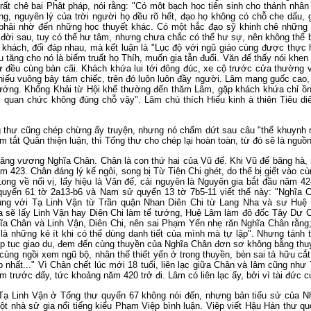
rất chê bai Phật pháp, nói rằng: "Có một bạch học tiên sinh cho thánh nhâ
ượng, nguyên lý của trời người họ đều rõ hết, đạo họ không có chỗ che dấu,
 gì phải nhờ đến những học thuyết khác. Có một hắc đạo sỹ khinh chê những
 đời sau, tuy có thể hư tâm, nhưng chưa chắc có thể hư sự, nên không thể
khách, đối đáp nhau, mà kết luận là "Lục độ với ngũ giáo cùng được thực h
u tăng cho nó là biếm truất họ Thíh, muốn gia tẫn đuổi. Văn đế thấy nói kh
sự đều cùng bàn cãi. Khách khứa lui tới đông đúc, xe cộ trước cửa thường 
chiếu vuông bảy tám chiếc, trên đó luôn luôn đầy người. Lâm mang guốc cao,
tướng. Khổng Khải từ Hội khể thường đến thăm Lâm, gặp khách khứa chỉ ồn à
i quan chức không đúng chỗ vậy". Lâm chú thích Hiếu kinh à thiên Tiêu d
 thư cũng chép chừng ấy truyện, nhưng nó chấm dứt sau câu "thế khuynh m
 tắt Quân thiện luận, thì Tống thư cho chép lại hoàn toàn, từ đó sẽ là nguồn
 lăng vương Nghĩa Chân. Chân là con thứ hai của Vũ đế. Khi Vũ đế băng hà,
ăm 423. Chân đáng lý kế ngôi, song bị Từ Tiện Chi ghét, do thế bị giết vào
g về nối vị, lấy hiệu là Văn đế, cải nguyên là Nguyên gia bắt đầu năm 424.
yển 61 tờ 2a13-b6 và Nam sử quyển 13 tờ 7b5-11 viết thế này: "Nghĩa C
ùng với Tạ Linh Vận từ Trần quận Nhan Diên Chi từ Lang Nha và sư Huệ
ì ta sẽ lấy Linh Vận hay Diên Chi làm tể tướng, Huệ Lâm làm đô đốc Tây Dự
ĩa Chân và Linh Vận, Diên Chi, nên sai Phạm Yến nhẹ răn Nghĩa Chân rằng;
là những kẻ ít khi có thể dùng danh tiết của mình mà tự lập". Nhưng tánh 
tiếp tục giao du, đem đến cùng thuyền của Nghĩa Chân đơn sơ không bằng th
ùng ngồi xem ngũ bộ, nhân thế thiết yến ở trong thuyền, bèn sai tả hữu cắ
ẹp nhất..." Vì Chân chết lúc mới 18 tuổi, liên lạc giữa Chân và lâm cũng nh
 trước đấy, tức khoảng năm 420 trở đi. Lâm có liên lạc ấy, bởi vì tài đức c
 Tạ Linh Vận ở Tống thư quyển 67 không nói đến, nhưng bản tiểu sử của Nh
ột nhà sử gia nổi tiếng kiểu Phạm Việp bình luận. Việp viết Hậu Hán thư q