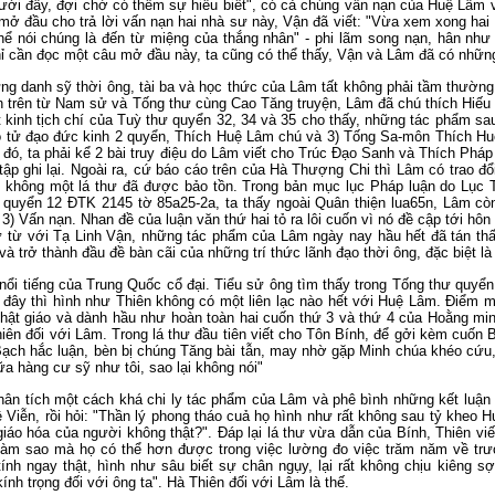
dưới đây, đợi chờ có thêm sự hiểu biết", có cả chúng vấn nạn của Huệ Lâ
mở đầu cho trả lời vấn nạn hai nhà sư này, Vận đã viết: "Vừa xem xong ha
hể nói chúng là đến từ miệng của thắng nhân" - phi lãm song nạn, hân như 
ỉ cần đọc một câu mở đầu này, ta cũng có thể thấy, Vận và Lâm đã có những
ững danh sỹ thời ông, tài ba và học thức của Lâm tất không phải tầm thường
n trên từ Nam sử và Tống thư cùng Cao Tăng truyện, Lâm đã chú thích Hiếu k
inh tịch chí của Tuỳ thư quyển 32, 34 và 35 cho thấy, những tác phẩm sau 
ão tử đạo đức kinh 2 quyển, Thích Huệ Lâm chú và 3) Tống Sa-môn Thích H
 đó, ta phải kể 2 bài truy điệu do Lâm viết cho Trúc Đạo Sanh và Thích Phá
p ghi lại. Ngoài ra, cứ báo cáo trên của Hà Thượng Chi thì Lâm có trao đổ
 không một lá thư đã được bảo tồn. Trong bản mục lục Pháp luận do Lục 
p quyển 12 ĐTK 2145 tờ 85a25-2a, ta thấy ngoài Quân thiện lua65n, Lâm còn
) Vấn nạn. Nhan đề của luận văn thứ hai tỏ ra lôi cuốn vì nó đề cập tới hôn
hư từ với Tạ Linh Vận, những tác phẩm của Lâm ngày nay hầu hết đã tán thấ
à trở thành đầu đề bàn cãi của những trí thức lãnh đạo thời ông, đặc biệt l
nổi tiếng của Trung Quốc cổ đại. Tiểu sử ông tìm thấy trong Tống thư quyể
ử đây thì hình như Thiên không có một liên lạc nào hết với Huệ Lâm. Điểm 
Phật giáo và dành hầu như hoàn toàn hai cuốn thứ 3 và thứ 4 của Hoằng min
ên đối với Lâm. Trong lá thư đầu tiên viết cho Tôn Bính, để gởi kèm cuốn 
ạch hắc luận, bèn bị chúng Tăng bài tẫn, may nhờ gặp Minh chúa khéo cứu, 
a hàng cư sỹ như tôi, sao lại không nói"
phân tích một cách khá chi ly tác phẩm của Lâm và phê bình những kết luận 
iễn, rồi hỏi: "Thần lý phong tháo cuả họ hình như rất không sau tỷ kheo H
 giáo hóa của người không thật?". Đáp lại lá thư vừa dẫn của Bính, Thiên vi
y làm sao mà họ có thể hơn được trong việc lường đo việc trăm năm về 
h ngay thật, hình như sâu biết sự chân ngụy, lại rất không chịu kiêng sợ 
nh trọng đối với ông ta". Hà Thiên đối với Lâm là thế.