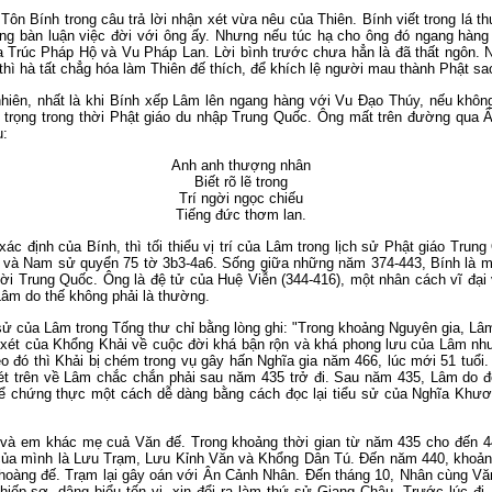
ôn Bính trong câu trả lời nhận xét vừa nêu của Thiên. Bính viết trong lá th
ừng bàn luận việc đời với ông ấy. Nhưng nếu túc hạ cho ông đó ngang hàn
a Trúc Pháp Hộ và Vu Pháp Lan. Lời bình trước chưa hẳn là đã thất ngôn. N
thì hà tất chẳg hóa làm Thiên đế thích, để khích lệ người mau thành Phật sa
nhiên, nhất là khi Bính xếp Lâm lên ngang hàng với Vu Đạo Thúy, nếu khô
 trọng trong thời Phật giáo du nhập Trung Quốc. Ông mất trên đường qua 
u:
Anh anh thượng nhân
Biết rõ lẽ trong
Trí ngời ngọc chiếu
Tiếng đức thơm lan.
c định của Bính, thì tối thiểu vị trí của Lâm trong lịch sử Phật giáo Tru
3 và Nam sử quyển 75 tờ 3b3-4a6. Sống giữa những năm 374-443, Bính là m
gười Trung Quốc. Ông là đệ tử của Huệ Viễn (344-416), một nhân cách vĩ đại
Lâm do thế không phải là thường.
sử của Lâm trong Tống thư chỉ bằng lòng ghi: "Trong khoảng Nguyên gia, Lâ
ét của Khổng Khải về cuộc đời khá bận rộn và khá phong lưu của Lâm như 
o đó thì Khải bị chém trong vụ gây hấn Nghĩa gia năm 466, lúc mới 51 tuổi
xét trên về Lâm chắc chắn phải sau năm 435 trở đi. Sau năm 435, Lâm do 
 thể chứng thực một cách dễ dàng bằng cách đọc lại tiểu sử của Nghĩa Kh
và em khác mẹ cuả Văn đế. Trong khoảng thời gian từ năm 435 cho đến 4
ủa mình là Lưu Trạm, Lưu Kỉnh Văn và Khổng Dân Tú. Đến năm 440, khoản
oàng đế. Trạm lại gây oán với Ân Cảnh Nhân. Đến tháng 10, Nhân cùng Văn
iếp sợ, dâng biểu tốn vị, xin đổi ra làm thứ sử Giang Châu. Trước lúc đi,