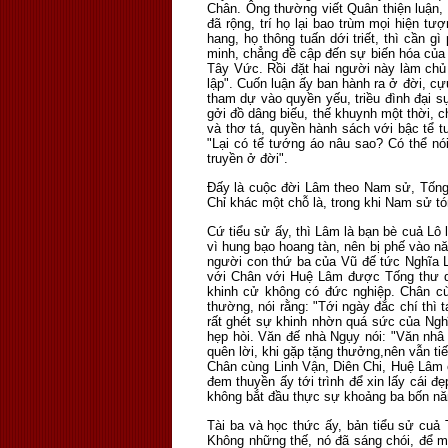
Chân. Ông thường viết Quân thiện luận, 
đã rộng, trí họ lại bao trùm mọi hiện t
hang, họ thông tuấn dới triết, thì cần
minh, chẳng đề cập đến sự biến hóa của
Tây Vức. Rồi đặt hai người này làm chủ 
lập". Cuốn luận ấy ban hành ra ở đời, cự
tham dự vào quyền yếu, triều đình đại 
gởi đồ dâng biếu, thế khuynh một thời, 
và thơ tá, quyền hành sách với bậc tể 
"Lại có tể tướng áo nâu sao? Có thể nó
truyền ở đời".
Đấy là cuộc đời Lâm theo Nam sử, Tống
Chỉ khác một chỗ là, trong khi Nam sử tóm
Cứ tiểu sử ấy, thì Lâm là bạn bè cuả Lô
vì hung bạo hoang tàn, nên bị phế vào n
người con thứ ba của Vũ đế tức Nghĩa Lon
với Chân với Huệ Lâm được Tống thư qu
khinh cử không có đức nghiệp. Chân c
thường, nói rằng: "Tới ngày đắc chí th
rất ghét sự khinh nhờn quá sức của Ngh
hẹp hòi. Văn đế nhà Ngụy nói: "Văn nhâ 
quên lời, khi gặp tặng thưởng,nên vẫn 
Chân cùng Linh Vận, Diên Chi, Huệ Lâm c
đem thuyền ấy tới trình để xin lấy cái đ
không bắt đầu thực sự khoảng ba bốn năm
Tài ba và học thức ấy, bản tiểu sử cuả
Không những thế, nó đã sáng chói, để m