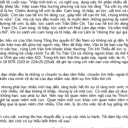
ết lôi cuốn sau: "Việp tính tinh vi, có nghĩ suy, đụng việc thì phần nhiều rấ
lấy phép tắc. Việp soạn Hòa hương phương cái tựa nói rằng: "Xạ vốn kỵ nhi
hô là hư. Chiêm đường hễ ướt là dắn. Cam tùng, tô hiệp, an tức, uất kim và 
uốc. Còn táo cao hễ kín thì đóng cục, giáp tiễn hễ cạn thì hôi, chúng khô
êm nữa". Cái, mà cái tựa đầu muốn nói, là muốn đem những gương ấy sánh 
 đường hễ ước là dắn, tức sánh với Trần Diễn Chi. Táo cao hễ kín thì đó
Từ Trạm Chi, Cam tùng, tô hiệp, tức sánh với Huệ Lâm đạo nhân. Và trầm th
 thổ", khi so sánh với cam tùng và tô hiệp, đã coi Lâm là "những thứ quí gi
Vận, tiểu sử của Vận trong Tống thư quyển 67 lẫn Nam sử không nói gì đến.
văn kiện trao đổi giữa hai người này. Như đã thấy trên, Vận là bè bạn của 
ch văn học, cùng Linh Vận tình khoản khác thường. Tới khi Thiếu đế tức vị,
 báng những kẻ chấp chính Tư đồ Từ Tiên Chi và những người khác do thế kh
a Vĩnh gia vào năm 423. Trong khi làm thái thú quận này, ngoài việc du hí, 
 18 ĐTK 2103 tờ 224c25-225a9, đã ghi lại cùng với vấn nạn của những người
 đạo nhân đều là những vị chuyên tu đạo tâm thần, chuyên tìm hiểu ngoài lời 
 kiến của mình về do lai của đạo nhằm xác định sự tìm hiểu tôn chỉ.
nhưng phải học nhiều mới hay đến, ràng buộc hết thì sự rõ ràng mới sinh, m
 chờ nhiều, hể đạo không rõ khắp, nhưng lý về một cực. Có một đạo sỹ đưa 
 không hạn, sao phải tự dứt. Nên nay bỏ quan niệm tiệm ngộ của họ Thích
giữ lại quan niệm một cực. Quan niệm một cực khác với quan niệm tiệm 
ng qua là quan niệm chờ nhiều. Cho nên, lý do cho việc bỏ đi tuy giống nha
ời cứu vật, xướng lên học thuyết đắc ý cuả các nhà tu hành. Tôi dám lây chún
thỏi, đợi chờ có sự hiểu biết thêm về sau".