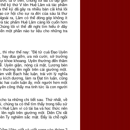
ớc ta ở trên, chúng tôi đã có dịp giới
a thế kỷ thứ V tên Huệ Lâm và tác phẩm
thế kỷ đã gây ra nhiều bàn cãi khá lôi
ạo cơ hội cho sự ra đời của sáu lá thư
Ngoài ra, Lâm có thể đóng góp không ít
và tác phẩm Huệ Lâm càng lôi cuốn hơn
húng tôi vì thế đề nghị tìm hiểu ở đây
ến một phần nào tư liệu cho những tra
 thì như thế nay: "Đệ tử cuả Đạo Uyên
, hay đùa giỡn, ưa nói cười, sở trường
ay tự khoe khoang. Uyên thường đến thăm
lễ. Uyên giận, nóng cả mặt, Lượng bèn
 thường lên ngồi trên cái giường một.
m viết Bạch hắc luận, trái với lý nghĩa
 kích dương, làm ra Đạt tín luận, cũng
ác hai cuốn luận ấy, mỗi người hơn một
Uyên công thấy ma tinh tức là con người
cho ta những chi tiết sau. Thứ nhất, về
, chúng ta có thể tìm thấy trong tiểu sử
h Huệ Lâm vì có tài ba và học thức nên
lên ngồi trên giường một. Diên Chi rất
iên Ty nghiêm sắc mặt. Đấy là chỗ ngồi
Trầm Ước viết và viết xong vào tháng 2