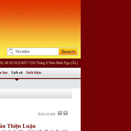
026, 08:26:59 (GMT+7)26 Tháng 6 Năm Bính Ngọ (ÂL)
n học
Lịch sử
Sách khác
Kích cỡ chữ:
án Thiện Luận