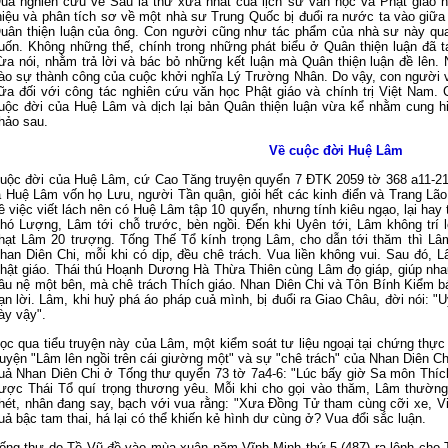
ua nghiên cứu về Sáu lá thư xưa nhất cuả lịch sử văn học và Phật giáo nư
hiệu và phân tích sơ về một nhà sư Trung Quốc bị đuổi ra nước ta vào giữ
uân thiện luận của ông. Con người cũng như tác phẩm của nhà sư này qua 
uốn. Không những thế, chính trong những phát biểu ở Quân thiện luận đã t
ừa nói, nhằm trả lời và bác bỏ những kết luận mà Quân thiện luận đề lên. 
ào sự thành công của cuộc khởi nghĩa Lý Trường Nhân. Do vậy, con người 
ữa đối với công tác nghiên cứu văn học Phật giáo và chính trị Việt Nam. C
uộc đời của Huệ Lâm và dịch lại bản Quân thiện luận vừa kể nhằm cung hi
hảo sau.
V
ề cuộc đời Huệ Lâm
uộc đời của Huệ Lâm, cứ Cao Tăng truyện quyển 7 ĐTK 2059 tờ 368 a11-21,
à Huệ Lâm vốn họ Lưu, người Tần quận, giỏi hết các kinh điển và Trang Lão
ề việc viết lách nên có Huệ Lâm tập 10 quyển, nhưng tính kiêu ngạo, lại h
hó Lượng, Lâm tới chỗ trước, bèn ngồi. Đến khi Uyên tới, Lâm không trí 
hạt Lâm 20 trượng. Tống Thế Tổ kính trọng Lâm, cho dẫn tới thăm thì Lâm
han Diên Chi, mỗi khi có dịp, đều chê trách. Vua liền không vui. Sau đó, Lâ
hật giáo. Thái thú Hoạnh Dương Hà Thừa Thiên cùng Lâm đọ giáp, giúp nhau
âu nệ một bên, mà chê trách Thích giáo. Nhan Diên Chi và Tôn Bính Kiểm b
ạn lời. Lâm, khi huỷ phá áo pháp cuả mình, bị đuổi ra Giao Châu, đời nói: "
ày vậy".
ọc qua tiểu truyện này của Lâm, một kiểm soát tư liệu ngoại tại chứng thực 
ruyện "Lâm lên ngồi trên cái giường một" và sự "chê trách" của Nhan Diên Chi
uả Nhan Diên Chi ở Tống thư quyển 73 tờ 7a4-6: "Lúc bấy giờ Sa môn Thíc
ược Thái Tổ quí trọng thương yêu. Mỗi khi cho gọi vào thăm, Lâm thường 
hét, nhân đang say, bạch với vua rằng: "Xưa Đồng Tử tham cùng cỡi xe, V
uả bậc tam thai, há lại có thể khiến kẻ hình dư cùng ở? Vua đổi sắc luận.
ống thư do Tề Vũ đề vào mùa xuân năm Vĩnh Minh thứ 5 (487) ra lệnh cho 