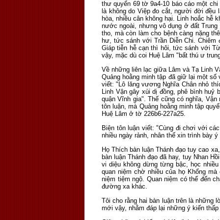
thư quyển 69 tờ 9a4-10 báo cáo một chi ti
là không do Việp đo cắt, người đời đều 
hòa, nhiều cân không hại. Linh hoắc hễ k
nước ngoài, nhưng vô dụng ở đất Trung Q
tho, mà còn làm cho bệnh càng nặng th
hư, tức sánh với Trần Diễn Chi. Chiêm
Giáp tiễn hễ cạn thì hôi, tức sánh với 
vậy, mặc dù coi Huệ Lâm "bất thú ư trung
Về những liên lạc giữa Lâm và Tạ Linh 
Quảng hoằng minh tập đã giữ lại một số 
viết: "Lô lăng vương Nghĩa Chân nhỏ thí
Linh Vận gây xúi dị đồng, phê bình huỷ
quận Vĩnh gia". Thế cũng có nghĩa, Vận r
tôn luận, mà Quảng hoằng minh tập quyển
Huệ Lâm ở tờ 226b6-227a25.
Biện tôn luận viết: "Cùng đi chơi với các
nhiều ngày rảnh, nhân thế xin trình bày ý
Họ Thích bàn luận Thánh đạo tuy cao xa, 
bàn luận Thánh đạo đã hay, tuy Nhan Hồi
vi diệu không dừng từng bậc, học nhiều
quan niệm chờ nhiều của họ Khổng mà 
niệm tiệm ngộ. Quan niệm có thể đến chẳ
đường xa khác.
Tôi cho rằng hai bàn luận trên là những l
mới vậy, nhằm đáp lại những ý kiến thấp 