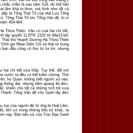
 chắc chắn là sau năm 519, do thế hẳn
sai lầm khá to lớon, mà hình như tất cả
, đấy là Tống Thái Tổ của nhà Lưu Tống
ó. Tống Thái Tổ tức Tống Văn đế, trị vì
 năm 454-464.
Hà Thừa Thiên. Văn cú cuả hai chi tiết,
inh tập quyển 11 ĐTK 2102 tờ 69a13-b4;
n. Thái thú Hoạnh Dương Hà Thừa Thiên
 Vĩnh gia Nhan Diên Chi và thái tử trung
 ban đầu cũng có thư từ lui tới, nhưng
.
hai chi tiết vừa thấy. Tuy thế, đối với
i ra nước ta đều có thể kiểm chứng. Thứ
yên, họ Quan, không biết người xứ nào,
ông thông đạt, nhưng tiềm quang ẩn đức,
c, khiến cho tất cả những tích trệ xưa
h Thành. Tống Văn đế cho Uyên lấy đức
hụ tuỳ của người đệ tử ông là Huệ Lâm.
ủ, bởi cứ trong những tiểu sử khác, ta
ười này. Bản tiểu sử của Trúc Đạo Sanh