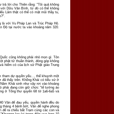
ư trả lời cho Thiên rằng: "Tôi quả không
g với Dữu Văn Bính, từ đó có thể không
ếu Lâm thật có thể có mặt mũi thầy tu,
o?".
ng là với Vu Pháp Lan và Trúc Pháp Hộ.
Ấn Độ tại nước ta vào khoảng năm 320.
ng Quốc cũng không phải nhỏ mọn gì. Tôn
ột phật tử thuần thành, đóng góp không
 và hiếm có của lịch sử Phật giáo Trung
m tham dự quyền yếu..., thế khuynh một
đã thấy trên. Khổng Khái có tiểu sử ở
. Năm Khải sinh như vậy rơi vào khoảng
đó phải đang còn giữ chức "tể tướng áo
ương ở Tống thư quyển 68 tờ 1a6-6a5 và
40 Văn đế đau yếu, quyền hành đều do
g tháng 4 bệnh bớt, Văn đế nghe phong
 đế ra chiếu bắt Trạm cùng các con và
 "Khương lưu lại trong điện vua hơn 10