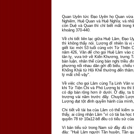
Quan Uyên tức Đạo Uyên họ Quan vừa n
Nghiêm, Huệ Quan và Huệ Nghĩa; và nhữ
còn Duệ và Quan thì chỉ biết mất trong
khoảng 370-440.
Về chi tiết liên lạc giữa Huệ Lâm, Đạo
thì không thấy nói. Lượng dĩ nhiên là v
giết lúc mới 53 tuổi cùng với Từ Thiện
năm 426, Văn đế cho gọi Huệ Lâm vào cu
tân tỵ, vưa trở về Kiến Khương, trưng T
bàn luận, nhân thế cùng bàn nghị triều đ
phương nối nhau dân gởi đồ biếu, chiếu 
Khổng Khải từ Hội Khế thường đến thăm, g
lý mất chỗ vậy".
Về việc cho gọi Lâm cùng Tạ Linh Vân và
khi Từ Tiện Chi và Phó Lượng bị tru thì 
có dịp bàn rộng hơn ở dưới. Ở đây, ta 
trượng vài năm trước đấy. Chuyện Lượn
Lượng đạt tột đỉnh quyền hành của mình
Chi tiết về tài ba của Lâm có thể kiểm
thấy, ai cũng nhận Lâm "vì có tài ba họ
quyển 78 tờ 10a12-b8 đều có tiểu sử của
Vì bản tiểu sử trong Nam sử đầy đủ chi t
đây: "Huệ Lâm người Tần huyện, Tần quậ