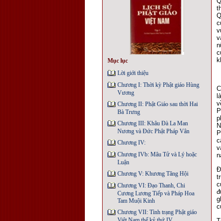
Q
t
Q
c
v
v
n
c
k
Mục lục
Lời giới thiệu
Chương I: Thời kỳ Phật giáo Hùng
C
Vương
l
v
Chương II: Phật Giáo sau thời Hai
P
Bà Trưng
p
Chương III: Khâu Đà La Man
N
Nương và Đức Phật Pháp Vân
P
c
Chương IV:
v
Chương IVb: Mâu Tử và Lý hoặc
n
Luận
Đ
Chương V: Khương Tăng Hội
t
c
Chương VI: Đạo Thanh, Chi
đ
Cương Lương Tiếp và Pháp Hoa
g
Tam Muội Kinh
c
Chương VII: Tình trạng Phật giáo
Việt Nam thế kỷ thứ IV
T