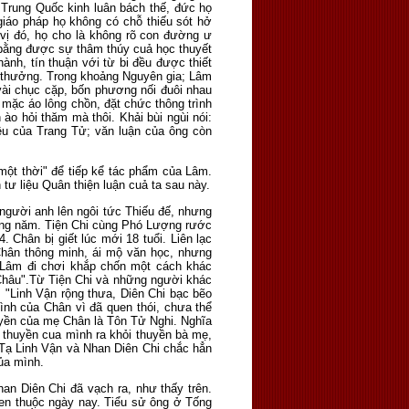
n Trung Quốc kinh luân bách thế, đức họ
 giáo pháp họ không có chỗ thiếu sót hở
 vị đó, họ cho là không rõ con đường ư
 bằng được sự thâm thúy cuả học thuyết
ành, tín thuận với từ bi đều được thiết
en thưởng. Trong khoảng Nguyên gia; Lâm
vài chục cặp, bốn phương nối đuôi nhau
 mặc áo lông chồn, đặt chức thông trình
o hỏi thăm mà thôi. Khải bùi ngùi nói:
iêu của Trang Tử; văn luận của ông còn
ột thời" để tiếp kể tác phẩm của Lâm.
 tư liệu Quân thiện luận cuả ta sau này.
 người anh lên ngôi tức Thiếu đế, nhưng
 cùng năm. Tiện Chi cùng Phó Lượng rước
 Chân bị giết lúc mới 18 tuổi. Liên lạc
hân thông minh, ái mộ văn học, nhưng
 Lâm đi chơi khắp chốn một cách khác
 Châu".Từ Tiện Chi và những người khác
 "Linh Vận rộng thưa, Diên Chi bạc bẽo
tình của Chân vì đã quen thói, chưa thể
uyền của mẹ Chân là Tôn Tử Nghi. Nghĩa
t thuyền cua mình ra khỏi thuyền bà mẹ,
ư Tạ Linh Vận và Nhan Diên Chi chắc hẳn
ủa mình.
an Diên Chi đã vạch ra, như thấy trên.
uen thuộc ngày nay. Tiểu sử ông ở Tống