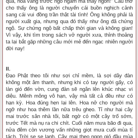
qua, hoa vàng trước ngõ ngắm mà thấy ngon!” Câu thơ
cho thấy ông là người chuyển cái buồn nghịch cảnh
sang cái vui đồng trần thật tài tình! Ông không phải là
người xuất gia, nhưng qua đó thấy như ông đã chứng
ngộ. Sự chứng ngộ bất chấp thời gian và không gian!
Vì vậy, khi tìm trong sách vở người xưa, thỉnh thoảng
ta lại bắt gặp những câu mới mẻ đến ngạc nhiên người
đời nay!
I
I.
Đạo Phật theo tôi như sợi chỉ mềm, là sợi dây đàn
không một âm thanh, nhưng khi có tay người gẩy, có
làn gió đến vờn, cung đàn sẽ ngân lên khúc nhạc vi
diệu. Mênh mông vô hạn, vậy mà tất cả đều như có
hạn kỳ. Hoa đúng hẹn lại lên. Hoa nở cho người mà
ngỡ như hoa thêm lần nữa trêu ghẹo. Tỉ như hai cây
mai trước sân nhà tôi, bất ngờ có một cây trổ sớm,
trước Tết mà nụ ra chi chít. Cuối năm mưa bão đi qua,
nửa đêm còn vương vấn những giọt mưa cuối mùa tí
tách. Trời se se lạnh. Cây mai theo ngọn gió đầu mùa