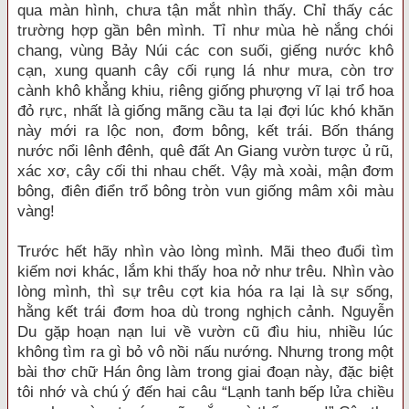
qua màn hình, chưa tận mắt nhìn thấy. Chỉ thấy các
trường hợp gần bên mình. Tỉ như mùa hè nắng chói
chang, vùng Bảy Núi các con suối, giếng nước khô
cạn, xung quanh cây cối rụng lá như mưa, còn trơ
cành khô khẳng khiu, riêng giống phượng vĩ lại trổ hoa
đỏ rực, nhất là giống mãng cầu ta lại đợi lúc khó khăn
này mới ra lộc non, đơm bông, kết trái. Bốn tháng
nước nổi lênh đênh, quê đất An Giang vườn tược ủ rũ,
xác xơ, cây cối thi nhau chết. Vậy mà xoài, mận đơm
bông, điên điển trổ bông tròn vun giống mâm xôi màu
vàng!
Trước hết hãy nhìn vào lòng mình. Mãi theo đuổi tìm
kiếm nơi khác, lắm khi thấy hoa nở như trêu. Nhìn vào
lòng mình, thì sự trêu cợt kia hóa ra lại là sự sống,
hằng kết trái đơm hoa dù trong nghịch cảnh. Nguyễn
Du gặp hoạn nạn lui về vườn cũ đìu hiu, nhiều lúc
không tìm ra gì bỏ vô nồi nấu nướng. Nhưng trong một
bài thơ chữ Hán ông làm trong giai đoạn này, đặc biệt
tôi nhớ và chú ý đến hai câu “Lạnh tanh bếp lửa chiều