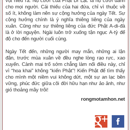
vụt hiểu ra. Nụ cười của Phật Di Lặc là nụ cười dành
cho mọi người. Cái thiếu của hai đứa, chỉ vì thuộc về
số ít, không làm nên sự cộng hưởng của ngày Tết. Sự
cộng hưởng chính là ý nghĩa thiêng liêng của ngày
xuân. Cũng như sự thiêng liêng của đức Phật A-di-đà
là ở lời nguyện. Ngài luôn trở xuống tận ngục A-tỳ để
độ cho đến người cuối cùng.
Ngày Tết đến, những người may mắn, những ai lận
đận, trước mùa xuân về đều nghe lòng rạo rực, xao
xuyến. Cành mai trổ sớm chẳng làm nổi điều này, chỉ
vì “hoa khai” không “kiến Phật”! Kiến Phật để tìm thấy
cho mình một niềm vui không dứt, một sự an lạc bền
vững, phúc đức giữa cõi đời hữu hạn như ảo ảnh, như
gió thoảng mây trôi!
rongmotamhon.net