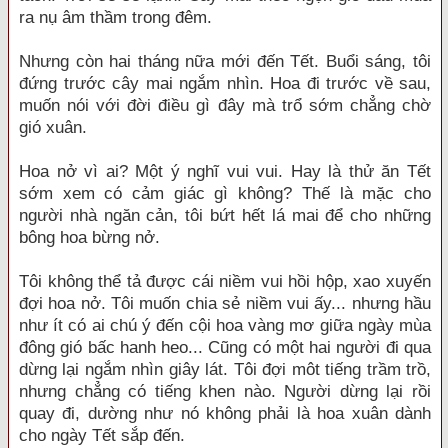
ra nụ âm thầm trong đêm.
Nhưng còn hai tháng nữa mới đến Tết. Buổi sáng, tôi
đứng trước cây mai ngắm nhìn. Hoa đi trước về sau,
muốn nói với đời điều gì đây mà trổ sớm chẳng chờ
gió xuân.
Hoa nở vì ai? Một ý nghĩ vui vui. Hay là thử ăn Tết
sớm xem có cảm giác gì không? Thế là mặc cho
người nhà ngăn cản, tôi bứt hết lá mai để cho những
bông hoa bừng nở.
Tôi không thể tả được cái niềm vui hồi hộp, xao xuyến
đợi hoa nở. Tôi muốn chia sẻ niềm vui ấy... nhưng hầu
như ít có ai chú ý đến cội hoa vàng mơ giữa ngày mùa
đông gió bấc hanh heo... Cũng có một hai người đi qua
dừng lại ngắm nhìn giây lát. Tôi đợi môt tiếng trầm trồ,
nhưng chẳng có tiếng khen nào. Người dừng lại rồi
quay đi, dường như nó không phải là hoa xuân dành
cho ngày Tết sắp đến.