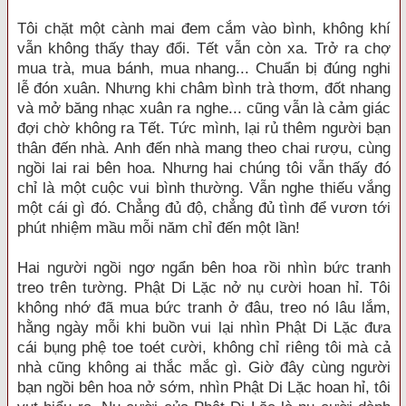
Tôi chặt một cành mai đem cắm vào bình, không khí
vẫn không thấy thay đổi. Tết vẫn còn xa. Trở ra chợ
mua trà, mua bánh, mua nhang... Chuẩn bị đúng nghi
lễ đón xuân. Nhưng khi châm bình trà thơm, đốt nhang
và mở băng nhạc xuân ra nghe... cũng vẫn là cảm giác
đợi chờ không ra Tết. Tức mình, lại rủ thêm người bạn
thân đến nhà. Anh đến nhà mang theo chai rượu, cùng
ngồi lai rai bên hoa. Nhưng hai chúng tôi vẫn thấy đó
chỉ là một cuộc vui bình thường. Vẫn nghe thiếu vắng
một cái gì đó. Chẳng đủ độ, chẳng đủ tình để vươn tới
phút nhiệm mầu mỗi năm chỉ đến một lần!
Hai người ngồi ngơ ngẩn bên hoa rồi nhìn bức tranh
treo trên tường. Phật Di Lặc nở nụ cười hoan hỉ. Tôi
không nhớ đã mua bức tranh ở đâu, treo nó lâu lắm,
hằng ngày mỗi khi buồn vui lại nhìn Phật Di Lặc đưa
cái bụng phệ toe toét cười, không chỉ riêng tôi mà cả
nhà cũng không ai thắc mắc gì. Giờ đây cùng người
bạn ngồi bên hoa nở sớm, nhìn Phật Di Lặc hoan hỉ, tôi