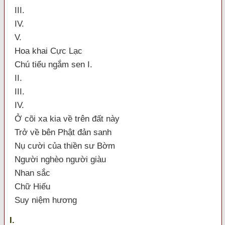
III.
IV.
V.
Hoa khai Cực Lạc
Chú tiểu ngắm sen I.
II.
III.
IV.
Ở cõi xa kia về trên đất này
Trở về bên Phật đản sanh
Nụ cười của thiền sư Bờm
Người nghèo người giàu
Nhan sắc
Chữ Hiếu
Suy niệm hương
I.