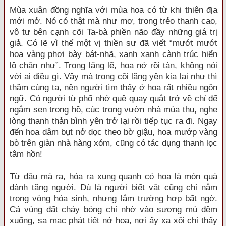
Mùa xuân đồng nghĩa với mùa hoa có từ khi thiên địa
mới mở. Nó có thật mà như mơ, trong trẻo thanh cao,
vô tư bên cạnh cõi Ta-bà phiền não đầy những giá trị
giả. Có lẽ vì thế một vị thiền sư đã viết “mướt mướt
hoa vàng phơi bày bát-nhã, xanh xanh cành trúc hiển
lộ chân như”. Trong lặng lẽ, hoa nở rồi tàn, không nói
với ai điều gì. Vậy mà trong cõi lặng yên kia lại như thì
thầm cùng ta, nên người tìm thấy ở hoa rất nhiều ngôn
ngữ. Có người từ phố nhớ quê quay quắt trở về chỉ để
ngắm sen trong hồ, cúc trong vườn nhà mùa thu, nghe
lòng thanh thản bình yên trở lại rồi tiếp tục ra đi. Ngay
đến hoa dâm bụt nở dọc theo bờ giậu, hoa mướp vàng
bò trên giàn nhà hàng xóm, cũng có tác dụng thanh lọc
tâm hồn!
Từ đâu mà ra, hóa ra xung quanh cỏ hoa là món quà
dành tặng người. Dù là người biết vật cũng chỉ nằm
trong vòng hóa sinh, nhưng lắm trường hợp bất ngờ.
Cả vùng đất cháy bỏng chỉ nhờ vào sương mù đêm
xuống, sa mạc phát tiết nở hoa, nơi ấy xa xôi chỉ thấy