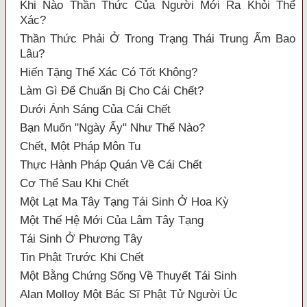
Khi Nào Thần Thức Của Người Mới Ra Khỏi Thể
Xác?
Thần Thức Phải Ở Trong Trạng Thái Trung Ấm Bao
Lâu?
Hiến Tặng Thể Xác Có Tốt Không?
Làm Gì Ðể Chuẩn Bị Cho Cái Chết?
Dưới Ánh Sáng Của Cái Chết
Bạn Muốn "Ngày Ấy" Như Thế Nào?
Chết, Một Pháp Môn Tu
Thực Hành Pháp Quán Về Cái Chết
Cơ Thể Sau Khi Chết
Một Lạt Ma Tây Tạng Tái Sinh Ở Hoa Kỳ
Một Thế Hệ Mới Của Lâm Tây Tạng
Tái Sinh Ở Phương Tây
Tin Phật Trước Khi Chết
Một Bằng Chứng Sống Về Thuyết Tái Sinh
Alan Molloy Một Bác Sĩ Phật Tử Người Úc