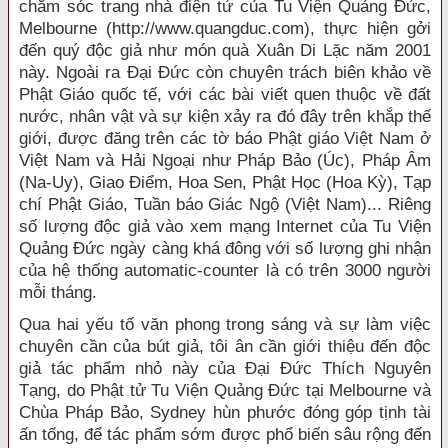
chăm sóc trang nhà điện tử của Tu Viện Quảng Ðức,
Melbourne (http://www.quangduc.com), thực hiện gởi
đến quý độc giả như món quà Xuân Di Lặc năm 2001
này. Ngoài ra Ðại Ðức còn chuyên trách biên khảo về
Phật Giáo quốc tế, với các bài viết quen thuộc về đất
nước, nhân vật và sự kiện xảy ra đó đây trên khắp thế
giới, được đăng trên các tờ báo Phật giáo Việt Nam ở
Việt Nam và Hải Ngoại như Pháp Bảo (Úc), Pháp Âm
(Na-Uy), Giao Ðiểm, Hoa Sen, Phật Học (Hoa Kỳ), Tạp
chí Phật Giáo, Tuần báo Giác Ngộ (Việt Nam)... Riêng
số lượng độc giả vào xem mạng Internet của Tu Viện
Quảng Ðức ngày càng khá đông với số lượng ghi nhận
của hệ thống automatic-counter là có trên 3000 người
mỗi tháng.
Qua hai yếu tố văn phong trong sáng và sự làm việc
chuyên cần của bút giả, tôi ân cần giới thiệu đến độc
giả tác phẩm nhỏ này của Ðại Ðức Thích Nguyên
Tạng, do Phật tử Tu Viện Quảng Ðức tại Melbourne và
Chùa Pháp Bảo, Sydney hùn phước đóng góp tịnh tài
ấn tống, để tác phẩm sớm được phổ biến sâu rộng đến