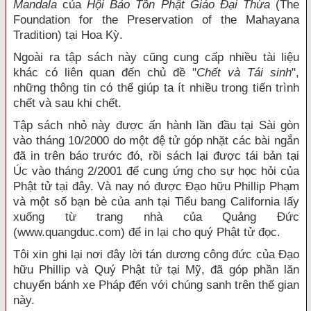
Mandala
của
Hội Bảo Tồn Phật Giáo Ðại Thừa
(The
Foundation for the Preservation of the Mahayana
Tradition) tại Hoa Kỳ.
Ngoài ra tập sách này cũng cung cấp nhiều tài liệu
khác có liên quan đến chủ đề "
Chết và Tái sinh
",
những thông tin có thể giúp ta ít nhiều trong tiến trình
chết và sau khi chết.
Tập sách nhỏ này được ấn hành lần đầu tại Sài gòn
vào tháng 10/2000 do một đệ tử góp nhặt các bài ngắn
đã in trên báo trước đó, rồi sách lại được tái bản tại
Úc vào tháng 2/2001 để cung ứng cho sự học hỏi của
Phật tử tại đây. Và nay nó được Ðạo hữu Phillip Phạm
và một số bạn bè của anh tại Tiểu bang California lấy
xuống từ trang nhà của Quảng Ðức
(www.quangduc.com) để in lại cho quý Phật tử đọc.
Tôi xin ghi lại nơi đây lời tán dương công đức của Ðạo
hữu Phillip và Quý Phật tử tại Mỹ, đã góp phần lăn
chuyển bánh xe Pháp đến với chúng sanh trên thế gian
này.