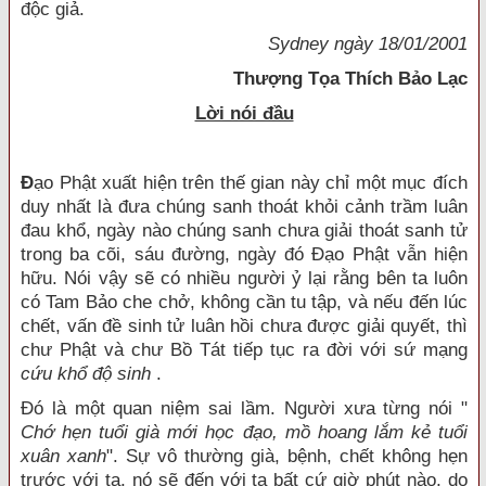
độc giả.
Sydney
ngày 18/01/2001
Thượng Tọa Thích Bảo Lạc
Lời nói đầu
Ð
ạo Phật xuất hiện trên thế gian này chỉ một mục đích
duy nhất là đưa chúng sanh thoát khỏi cảnh trầm luân
đau khổ, ngày nào chúng sanh chưa giải thoát sanh tử
trong ba cõi, sáu đường, ngày đó Ðạo Phật vẫn hiện
hữu. Nói vậy sẽ có nhiều người ỷ lại rằng bên ta luôn
có Tam Bảo che chở, không cần tu tập, và nếu đến lúc
chết, vấn đề sinh tử luân hồi chưa được giải quyết, thì
chư Phật và chư Bồ Tát tiếp tục ra đời với sứ mạng
cứu khổ độ sinh
.
Ðó là một quan niệm sai lầm. Người xưa từng nói "
Chớ hẹn tuổi già mới học đạo, mồ hoang lắm kẻ tuổi
xuân xanh
". Sự vô thường già, bệnh, chết không hẹn
trước với ta, nó sẽ đến với ta bất cứ giờ phút nào, do