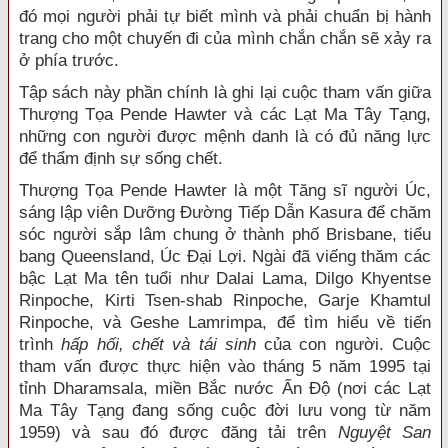
đó mọi người phải tự biết mình và phải chuẩn bị hành
trang cho một chuyến đi của mình chắn chắn sẽ xảy ra
ở phía trước.
Tập sách này phần chính là ghi lại cuộc tham vấn giữa
Thượng Tọa Pende Hawter và các Lạt Ma Tây Tạng,
những con người được mệnh danh là có đủ năng lực
để thẩm định sự sống chết.
Thượng Tọa Pende Hawter là một Tăng sĩ người Úc,
sáng lập viên Dưỡng Ðường Tiếp Dẫn Kasura để chăm
sóc người sắp lâm chung ở thành phố Brisbane, tiểu
bang Queensland, Úc Ðại Lợi. Ngài đã viếng thăm các
bậc Lạt Ma tên tuổi như Dalai Lama, Dilgo Khyentse
Rinpoche, Kirti Tsen-shab Rinpoche, Garje Khamtul
Rinpoche, và Geshe Lamrimpa, để tìm hiểu về tiến
trình
hấp hối, chết và tái sinh
của con người. Cuộc
tham vấn được thực hiện vào tháng 5 năm 1995 tại
tỉnh Dharamsala, miền Bắc nước Ấn Ðộ (nơi các Lạt
Ma Tây Tạng đang sống cuộc đời lưu vong từ năm
1959) và sau đó được đăng tải trên
Nguyệt San