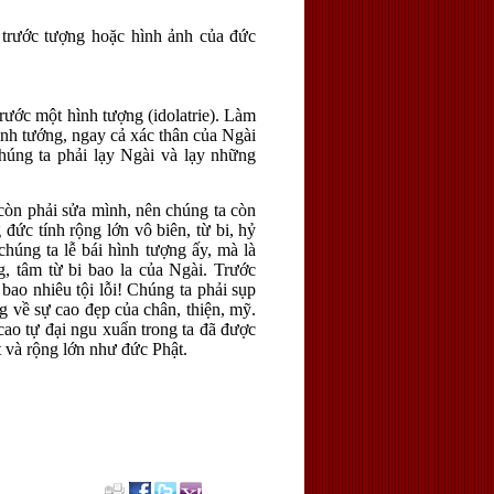
t, trước tượng hoặc hình ảnh của đức
trước một hình tượng (idolatrie). Làm
 hình tướng, ngay cả xác thân của Ngài
chúng ta phải lạy Ngài và lạy những
còn phải sửa mình, nên chúng ta còn
 đức tính rộng lớn vô biên, từ bi, hỷ
chúng ta lễ bái hình tượng ấy, mà là
g, tâm từ bi bao la của Ngài. Trước
bao nhiêu tội lỗi! Chúng ta phải sụp
g về sự cao đẹp của chân, thiện, mỹ.
cao tự đại ngu xuẩn trong ta đã được
t và rộng lớn như đức Phật.