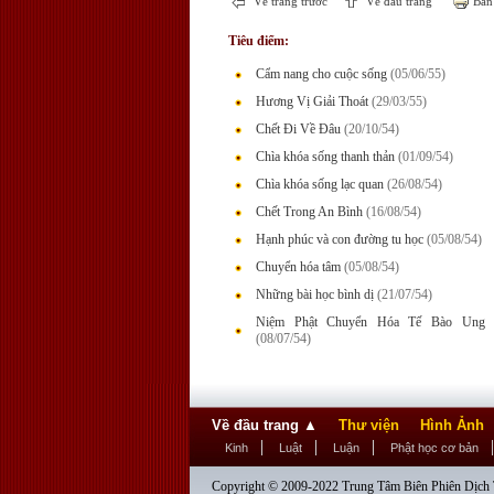
Về trang trước
Về đầu trang
Bản 
Tiêu điểm:
Cẩm nang cho cuộc sống
(05/06/55)
Hương Vị Giải Thoát
(29/03/55)
Chết Đi Về Đâu
(20/10/54)
Chìa khóa sống thanh thản
(01/09/54)
Chìa khóa sống lạc quan
(26/08/54)
Chết Trong An Bình
(16/08/54)
Hạnh phúc và con đường tu học
(05/08/54)
Chuyển hóa tâm
(05/08/54)
Những bài học bình dị
(21/07/54)
Niệm Phật Chuyển Hóa Tế Bào Ung 
(08/07/54)
Về đầu trang
▲
Thư viện
Hình Ảnh
Kinh
Luật
Luận
Phật học cơ bản
Copyright © 2009-2022 Trung Tâm Biên Phiên Dịch T