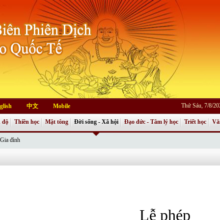
Thứ Sáu, 7/8/2
glish
中文
Mobile
 độ
Thiền học
Mật tông
Đời sống - Xã hội
Đạo đức - Tâm lý học
Triết học
Vă
Gia đình
Lễ phép