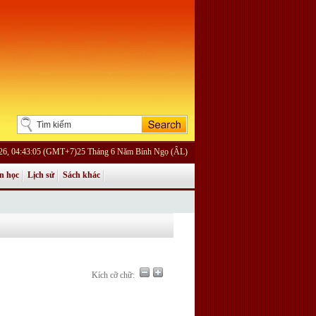
026, 04:43:05 (GMT+7)25 Tháng 6 Năm Bính Ngọ (ÂL)
n học
Lịch sử
Sách khác
Kích cỡ chữ: