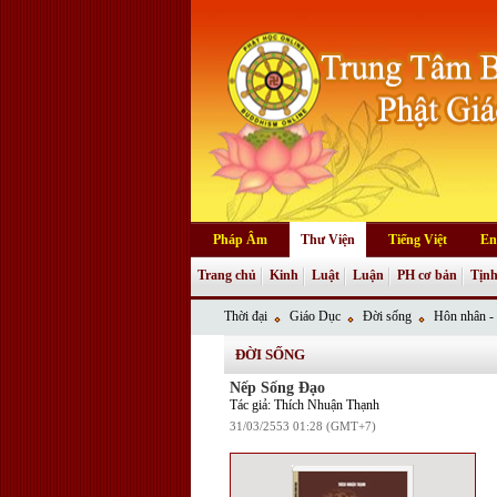
Pháp Âm
Thư Viện
Tiếng Việt
En
Trang chủ
Kinh
Luật
Luận
PH cơ bản
Tịnh
Thời đại
Giáo Dục
Đời sống
Hôn nhân - 
ĐỜI SỐNG
Nếp Sống Đạo
Tác giả: Thích Nhuận Thạnh
31/03/2553 01:28 (GMT+7)