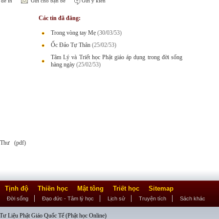
để in
Gửi cho bạn bè
Gửi ý kiến
Các tin đã đăng:
Trong vòng tay Mẹ
(30/03/53)
Ốc Đảo Tự Thân
(25/02/53)
Tâm Lý và Triết học Phật giáo áp dụng trong đời sống
hàng ngày
(25/02/53)
Thư (pdf)
Tịnh độ
Thiền học
Mật tông
Triết học
Sitemap
Đời sống
Đạo đức - Tâm lý học
Lịch sử
Truyện tích
Sách khác
ư Liệu Phật Giáo Quốc Tế (Phật học Online)