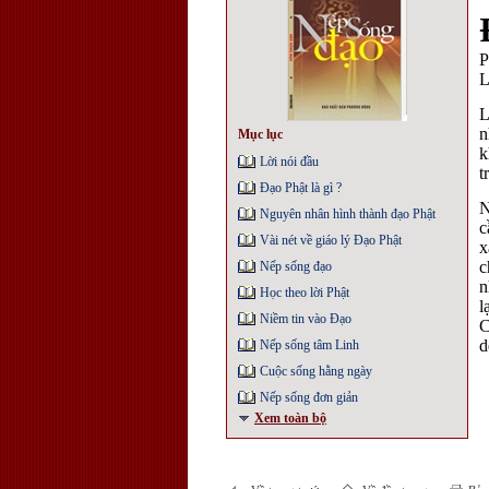
P
L
L
n
Mục lục
k
Lời nói đầu
t
Đạo Phật là gì ?
N
Nguyên nhân hình thành đạo Phật
c
Vài nét về giáo lý Đạo Phật
x
c
Nếp sống đạo
n
Học theo lời Phật
l
Niềm tin vào Đạo
C
d
Nếp sống tâm Linh
Cuộc sống hằng ngày
Nếp sống đơn giản
Xem toàn bộ