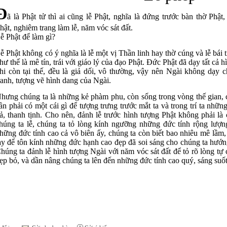
Đ
ã là Phật tử thì ai cũng lễ Phật, nghĩa là đứng trước bàn thờ Phậ
hật, nghiêm trang làm lễ, năm vóc sát đất.
ễ Phật để làm gì?
ễ Phật không có ý nghĩa là lễ một vị Thần linh hay thờ cúng và lễ bái 
hư thế là mê tín, trái với giáo lý của đạo Phật. Đức Phật đã dạy tất cả
hi còn tại thế, đều là giả dối, vô thường, vậy nên Ngài không dạy 
ranh, tượng vẽ hình dang của Ngài.
hưng chúng ta là những kẻ phàm phu, còn sống trong vòng thế gian, 
ần phải có một cái gì để tượng trưng trước mắt ta và trong trí ta những
ả, thanh tịnh. Cho nên, đảnh lễ trước hình tượng Phật không phải là 
húng ta lễ, chúng ta tỏ lòng kính ngưỡng những đức tính rộng lượn
hững đức tính cao cả vô biên ấy, chúng ta còn biết bao nhiêu mê lầm, 
ạy để tôn kính những đức hạnh cao đẹp đã soi sáng cho chúng ta hướn
húng ta đảnh lễ hình tượng Ngài với năm vóc sát đất để tỏ rõ lòng tự 
ẹp bỏ, và dần nâng chúng ta lên đến những đức tính cao quý, sáng suố