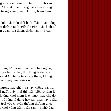
ọi là: sanh diệt, thì tâm trí bình yên
ay trước mặt. Tâm trạng bất an vì những
 trống không và tịch tịnh, hoàn toàn
thành mặt biển thái bình. Tâm loạn động
m dưỡng tánh, giữ gìn giới luật, lánh dữ
n quán, tọa thiền, thiền hành, tứ oai
c trần, tức là sáu trần cảnh bên ngoài,
ọi là: lục tặc, thì chúng ta đâu có bị
cuộc đời, chúng ta không tham, không
lạc, ngay hiện đời vậy.
thương hay ghét, ưa hay không ưa. Tai
 ngửi thấy mùi thì nhận biết rõ ràng là
m không khởi niệm khen ngon hay chê dở.
 rõ ràng là đúng hay sai, phải hay quấy,
ột trói vào chuyện thương thương ghét
oát khỏi vòng trầm luân sanh tử khổ đau