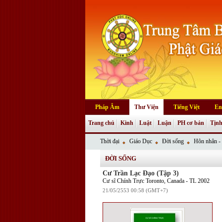
Pháp Âm
Thư Viện
Tiếng Việt
En
Trang chủ
Kinh
Luật
Luận
PH cơ bản
Tịnh
Thời đại
Giáo Dục
Đời sống
Hôn nhân - 
ĐỜI SỐNG
Cư Trần Lạc Ðạo (Tập 3)
Cư sĩ Chính Trực Toronto, Canada - TL 2002
21/05/2553 00:58 (GMT+7)