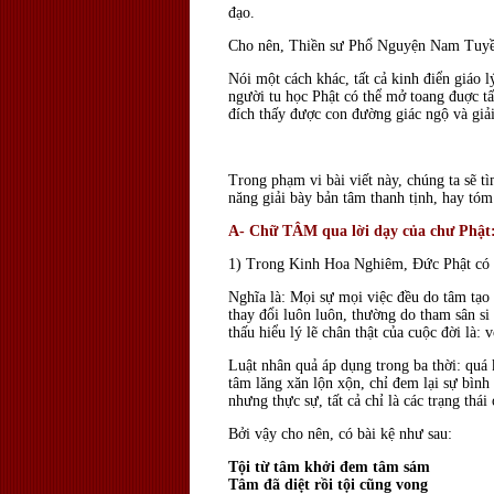
đạo.
Cho nên, Thiền sư Phổ Nguyện Nam Tuyề
Nói một cách khác, tất cả kinh điển giáo 
người tu học Phật có thể mở toang đuợc tấ
đích thấy được con đường giác ngộ và giải
Trong phạm vi bài viết này, chúng ta sẽ 
năng giải bày bản tâm thanh tịnh, hay tó
A- Chữ TÂM qua lời dạy của chư Phật
1) Trong Kinh Hoa Nghiêm, Ðức Phật có
Nghĩa là: Mọi sự mọi việc đều do tâm tạo 
thay đổi luôn luôn, thường do tham sân si 
thấu hiểu lý lẽ chân thật của cuộc đời là:
Luật nhân quả áp dụng trong ba thời: quá k
tâm lăng xăn lộn xộn, chỉ đem lại sự bình 
nhưng thực sự, tất cả chỉ là các trạng thái
Bởi vậy cho nên, có bài kệ như sau:
Tội từ tâm khởi đem tâm sám
Tâm đã diệt rồi tội cũng vong