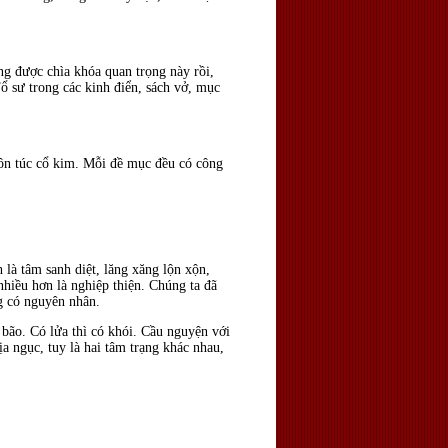
g được chìa khóa quan trọng này rồi,
ổ sư trong các kinh điển, sách vở, mục
tôn túc cổ kim. Mỗi đề mục đều có công
 là tâm sanh diệt, lăng xăng lộn xộn,
nhiều hơn là nghiệp thiện. Chúng ta đã
ng có nguyên nhân.
t bão. Có lửa thì có khói. Cầu nguyện với
ịa ngục, tuy là hai tâm trạng khác nhau,