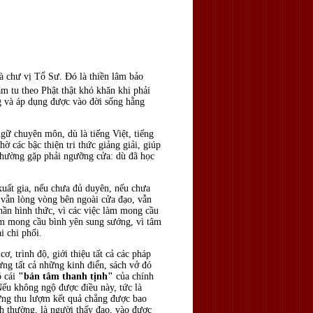
và chư vị Tổ Sư. Ðó là thiền lâm bảo
âm tu theo Phật thật khó khăn khi phải
ng và áp dụng được vào đời sống hằng
gữ chuyên môn, dù là tiếng Việt, tiếng
ờ các bậc thiện tri thức giảng giải, giúp
thường gặp phải ngưỡng cửa: dù đã học
xuất gia, nếu chưa đủ duyên, nếu chưa
 vẫn lòng vòng bên ngoài cửa đạo, vẫn
hần hình thức, vì các việc làm mong cầu
tâm mong cầu bình yên sung sướng, vì tâm
i chi phối.
, trình độ, giới thiệu tất cả các pháp
ưng tất cả những kinh điển, sách vở đó
õ cái
"bản tâm thanh tịnh"
của chính
Nếu không ngộ được điều này, tức là
ưng thu lượm kết quả chẳng được bao
h thường, là người thấy đạo, vào được