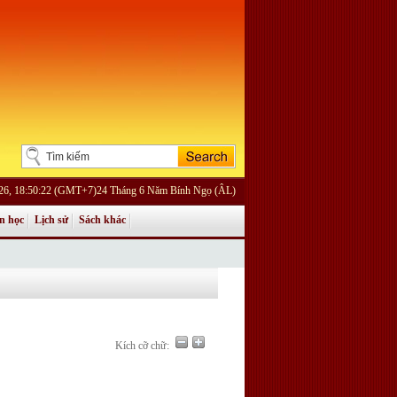
26, 18:50:22 (GMT+7)24 Tháng 6 Năm Bính Ngọ (ÂL)
n học
Lịch sử
Sách khác
Kích cỡ chữ: