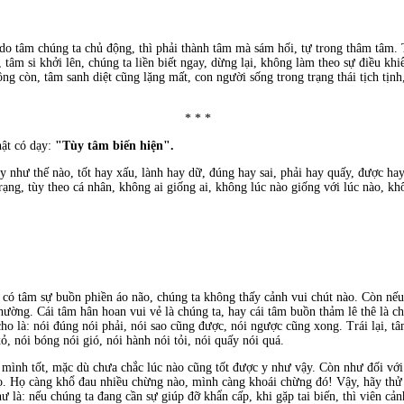
u do tâm chúng ta chủ động, thì phải thành tâm mà sám hối, tự trong thâm tâm.
âm si khởi lên, chúng ta liền biết ngay, dừng lại, không làm theo sự điều khiển,
ng còn, tâm sanh diệt cũng lặng mất, con người sống trong trạng thái tịch tịnh
* * *
ật có dạy:
"Tùy tâm biến hiện".
ày như thế nào, tốt hay xấu, lành hay dữ, đúng hay sai, phải hay quấy, được h
trạng, tùy theo cá nhân, không ai giống ai, không lúc nào giống với lúc nào, kh
 có tâm sự buồn phiền áo não, chúng ta không thấy cảnh vui chút nào. Còn nếu
thường. Cái tâm hân hoan vui vẻ là chúng ta, hay cái tâm buồn thảm lê thê là 
ho là: nói đúng nói phải, nói sao cũng được, nói ngược cũng xong. Trái lại, tâ
xỏ, nói bóng nói gió, nói hành nói tỏi, nói quấy nói quá.
 mình tốt, mặc dù chưa chắc lúc nào cũng tốt được y như vậy. Còn như đối vớ
họ. Họ càng khổ đau nhiều chừng nào, mình càng khoái chừng đó! Vậy, hãy thử
 là: nếu chúng ta đang cần sự giúp đỡ khẩn cấp, khi gặp tai biến, thì viên cản