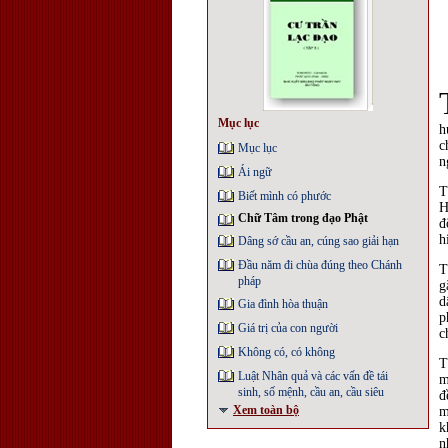
Mục lục
h
c
Mục lục
n
Ái ngữ
T
Biết mình có phước
H
Chữ Tâm trong đạo Phật
đ
h
Dâng sớ cầu an, cúng sao giải hạn
Đầu năm đi chùa đúng theo Chánh
T
pháp
g
d
Gia đình hòa thuận
p
Giá trị của con người
c
Không có, có không
T
Luật Nhân quả và các vấn đề tái
m
sinh, số mệnh, cầu an, cầu siêu
đ
Xem toàn bộ
m
k
n