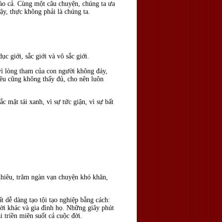
nào cả. Cùng một câu chuyện, chúng ta ưa
vậy, thực không phải là chúng ta.
ục giới, sắc giới và vô sắc giới.
vì lòng tham của con người không đáy,
iêu cũng không thấy đủ, cho nên luôn
ắc mặt tái xanh, vì sự tức giận, vì sự bất
 nhiêu, trăm ngàn vạn chuyện khó khăn,
ất dễ dàng tạo tội tạo nghiệp bằng cách:
ười khác và gia đình họ. Những giây phút
 triền miên suốt cả cuộc đời.