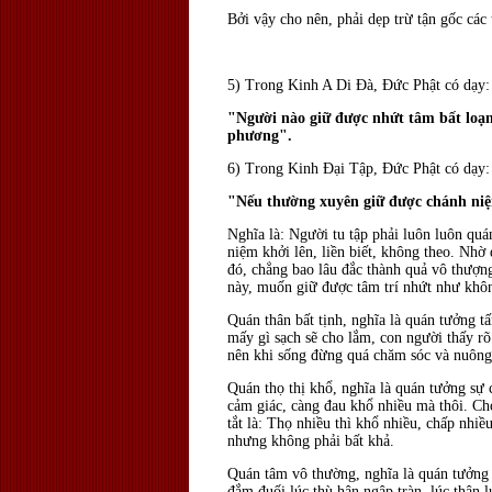
Bởi vậy cho nên, phải dẹp trừ tận gốc các 
5) Trong Kinh A Di Ðà, Ðức Phật có dạy:
"Người nào giữ được nhứt tâm bất loạn
phương".
6) Trong Kinh Ðại Tập, Ðức Phật có dạy:
"Nếu thường xuyên giữ được chánh niệm
Nghĩa là: Người tu tập phải luôn luôn qu
niệm khởi lên, liền biết, không theo. Nhờ
đó, chẳng bao lâu đắc thành quả vô thượn
này, muốn giữ được tâm trí nhứt như khôn
Quán thân bất tịnh, nghĩa là quán tưởng 
mấy gì sạch sẽ cho lắm, con người thấy r
nên khi sống đừng quá chăm sóc và nuông
Quán thọ thị khổ, nghĩa là quán tưởng sự 
cảm giác, càng đau khổ nhiều mà thôi. Cho
tắt là: Thọ nhiều thì khổ nhiều, chấp nhiề
nhưng không phải bất khả.
Quán tâm vô thường, nghĩa là quán tưởng c
đắm đuối lúc thù hận ngập tràn, lúc thân l