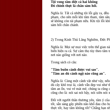
Tội vong tâm diệt cả hai không
Ðó chính thực là chân sám hối.
Nghĩa là: Tất cả những tội lỗi gây ra, đề
phạm, cho nên mỗi khi tâm tham, tâm sân, t
sẽ không còn tái phạm nữa. Khi tội lỗi khô
sám hối chân chánh.
2) Trong Kinh Thủ Lăng Nghiêm, Ðức Ph
Nghĩa là: Mọi sự mọi việc trên thế gian n
biến hiện ra cả. Sự cảm thọ tùy theo tâm 
nơi nào giống với nơi nào.
Trong sách có câu:
"Tâm buồn cảnh được vui sao".
"Tâm an dù cảnh ngộ nào cũng an".
Nghĩa là: Cùng một cảnh vật như vậy, nếu
dù cây khô trụi lá, cảnh vẫn đẹp vui như 
tâm an ổn, vui vẻ mát mẻ, chúng ta cũng c
cũng cho là: nói sai nói bậy, nói xiên nói 
Ðối với người thân thương yêu, tâm ý của
tốt, sẵn sàng gây phiền não khổ đau cho 
thực tốt, hay tâm không tốt? Chẳng hạn như