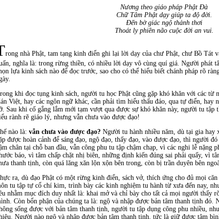
Nương theo giáo pháp Phật Ðà
Chữ Tâm Phật dạy giúp ta độ đời.
Ðến bờ giác ngộ thảnh thơi
Thoát ly phiền não cuộc đời an vui.
T
rong nhà Phật, tam tạng kinh điển ghi lại lời dạy của chư Phật, chư Bồ Tát 
uấn, nghĩa là: trong rừng thiền, có nhiều lời dạy vô cùng quí giá. Người phát t
họn lựa kinh sách nào để đọc trước, sao cho có thể hiểu biết chánh pháp rõ rà
gày.
rong khi đọc tụng kinh sách, người tu học Phật cũng gặp khó khăn với các từ n
án Việt, hay các ngôn ngữ khác, cần phải tìm hiểu thấu đáo, qua tự điển, hay nh
ỡ. Sau khi cố gắng lắm mới tạm vượt qua được sự khó khăn này, người tu tập 
iểu rành rẽ giáo lý, nhưng vẫn chưa vào được đạo!
hế nào là:
vẫn chưa vào được đạo?
Người tu hành nhiều năm, dù tại gia hay 
ặp được hoàn cảnh để sáng đạo, ngộ đạo, thấy đạo, vào được đạo, thì người đó
ậm chân tại chỗ ban đầu, vẫn công phu tu tập chậm chạp, vì các nghi lễ nặng p
hước báo, vì tâm chấp chặt nhị biên, những định kiến đúng sai phải quấy, vì 
hưa thanh tịnh, còn quá lăng xăn lộn xộn bên trong, còn bị trần duyên bên ngoà
hực ra, dù đạo Phật có một rừng kinh điển, sách vở, thích ứng cho đủ mọi căn cơ
ôn tu tập tự cổ chí kim, trình bày các kinh nghiệm tu hành từ xưa đến nay, nh
ều nhằm mục đích duy nhất là: khai mở và chỉ bày cho tất cả mọi người thấy r
ình. Còn bổn phận của chúng ta là: ngộ và nhập được bản tâm thanh tịnh đó. 
hông sống được với bản tâm thanh tịnh, người tu tập dụng công phu nhiều, nh
hiêu. Người nào ngộ và nhập được bản tâm thanh tịnh, tức là giữ được tâm bìn