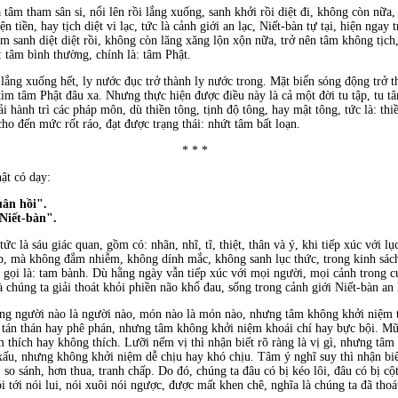
 tâm tham sân si, nổi lên rồi lắng xuống, sanh khởi rồi diệt đi, không còn nữa, g
iện tiền, hay tịch diệt vi lạc, tức là cảnh giới an lạc, Niết-bàn tự tại, hiện ng
m sanh diệt diệt rồi, không còn lăng xăng lộn xộn nữa, trở nên tâm không tịch,
y: tâm bình thường, chính là: tâm Phật.
 lắng xuống hết, ly nước đục trở thành ly nước trong. Mặt biển sóng động trở 
tìm tâm Phật đâu xa. Nhưng thực hiện được điều này là cả một đời tu tập, tu tâ
i hành trì các pháp môn, dù thiền tông, tịnh độ tông, hay mật tông, tức là: thiề
 cho đến mức rốt ráo, đạt được trạng thái: nhứt tâm bất loạn.
* * *
t có dạy:
uân hồi".
 Niết-bàn".
ức là sáu giác quan, gồm có: nhãn, nhĩ, tĩ, thiệt, thân và ý, khi tiếp xúc với lụ
p, mà không đắm nhiễm, không dính mắc, không sanh lục thức, trong kinh sách g
, gọi là: tam bành. Dù hằng ngày vẫn tiếp xúc với mọi người, mọi cảnh trong 
 chúng ta giải thoát khỏi phiền não khổ đau, sống trong cảnh giới Niết-bàn an 
 ràng người nào là người nào, món nào là món nào, nhưng tâm không khởi niệm 
là tán thán hay phê phán, nhưng tâm không khởi niệm khoái chí hay bực bội. Mũi
thích hay không thích. Lưỡi nếm vị thì nhận biết rõ ràng là vị gì, nhưng tâ
 xấu, nhưng không khởi niệm dễ chịu hay khó chịu. Tâm ý nghĩ suy thì nhận biết
so sánh, hơn thua, tranh chấp. Do đó, chúng ta đâu có bị kéo lôi, đâu có bị c
 nói tới nói lui, nói xuôi nói ngược, được mất khen chê, nghĩa là chúng ta đã th