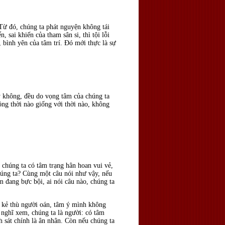
 Từ đó, chúng ta phát nguyện không tái
 sai khiến của tham sân si, thì tội lỗi
, bình yên của tâm trí. Ðó mới thực là sự
ay không, đều do vọng tâm của chúng ta
ông thời nào giống với thời nào, không
 chúng ta có tâm trạng hân hoan vui vẻ,
chúng ta? Cùng một câu nói như vậy, nếu
m đang bực bội, ai nói câu nào, chúng ta
i kẻ thù người oán, tâm ý mình không
 nghĩ xem, chúng ta là người: có tâm
h sát chính là ân nhân. Còn nếu chúng ta