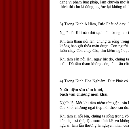
đang vi phạm luật pháp, làm chuyện mờ ám
thích thì cho là đúng, ngược lại không ưa 
3) Trong Kinh A Hàm, Ðức Phật có dạy:
Nghĩa là: Khi nào dứt sạch tâm trong ba cõ
Khi tâm tham nổi lên, chúng ta sống tron
không bao giờ thỏa mãn được. Con người s
luôn chạy đôn chạy đáo, tìm kiếm ngũ dục:
Khi tâm sân nổi lên, ngay lúc đó, chúng ta 
mãn. Dù tâm tham không còn, tâm sân cũng
4) Trong Kinh Hoa Nghiêm, Ðức Phật có 
Nhất niệm sân tâm khởi,
bách vạn chướng môn khai.
Nghĩa là: Một khi tâm niệm tức giận, sân
đau khổ, chướng ngại tiếp nối theo sau đó
Khi tâm si nổi lên, chúng ta sống trong vô
hãm hại trả thù, lập mưu tính kế, vu khốn
ngu si, lầm lẫn thường là nguyên nhân của