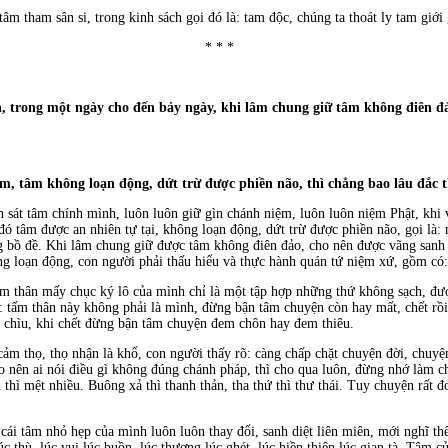
tâm tham sân si, trong kinh sách gọi đó là: tam độc, chúng ta thoát ly tam giới
* * *
, trong một ngày cho đến bảy ngày, khi lâm chung giữ tâm không điên đ
, tâm không loạn động, dứt trừ được phiền não, thì chẳng bao lâu đắc 
án sát tâm chính mình, luôn luôn giữ gìn chánh niệm, luôn luôn niệm Phật, kh
 đó tâm được an nhiên tự tại, không loạn động, dứt trừ được phiền não,
gọi là:
g bồ đề. Khi lâm chung giữ được tâm không điên đảo, cho nên được vãng sanh
g loạn động, con người phải thấu hiểu và thực hành quán tứ niệm xứ, gồm có: 
tấm thân mấy chục ký lô của mình chỉ là một tập hợp những thứ không sạch, đư
õ: tấm thân này không phải là mình, đừng bận tâm chuyện còn hay mất, chết rồi
 chìu, khi chết đừng bận tâm chuyện đem chôn hay đem thiêu.
cảm thọ, thọ nhận là khổ, con người thấy rõ: càng chấp chặt chuyện đời, chuyện
 nên ai nói điều gì không đúng chánh pháp, thì cho qua luôn, đừng nhớ làm ch
u thì mệt nhiều. Buông xả thì thanh thản, tha thứ thì thư thái. Tuy chuyện rất 
ái tâm nhỏ hẹp của mình luôn luôn thay đổi, sanh diệt liên miên, mới nghĩ thế
úc thù, lúc vui lúc buồn, lúc thương lúc ghét, lúc hiền thiện lúc gian tà. Tâm c