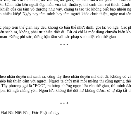
n. Cảnh trần bên ngoài đẹp mắt, vừa tai, thuận ý, thì sanh tâm vui thích. Cảnh 
i khiến của cái tâm vô thường như vậy, chúng ta tạo tác không biết bao nhiêu n
bao nhiêu kiếp! Ngày nay tâm mình hay tâm người khác chưa thiện, ngày mai tâ
pháp trên thế gian này đều không có bản thể nhứt định, gọi là: vô ngã. Các pháp
iên sanh ra, không phải tự nhiên diệt đi. Tất cả chỉ là một dòng chuyển biến 
 mau. Ðừng phí sức, đừng bận tâm với các pháp sanh diệt của thế gian.
* * *
heo nhân duyên mà sanh ra, cũng tùy theo nhân duyên mà diệt đi. Không có việc
iệp bất thiện cảm với người. Người ta chửi mãi mỏi miệng thì cũng ngưng thô
ta, Tây phương gọi là "EGO", ra hứng những ngọn lửa của thế gian, thì mình đâu
on, tối ngủ chẳng yên. Ngọn lửa không thể đốt hư không được, sẽ tự dập tắt t
* * *
Ðại Bát Niết Bàn, Ðức Phật có dạy: