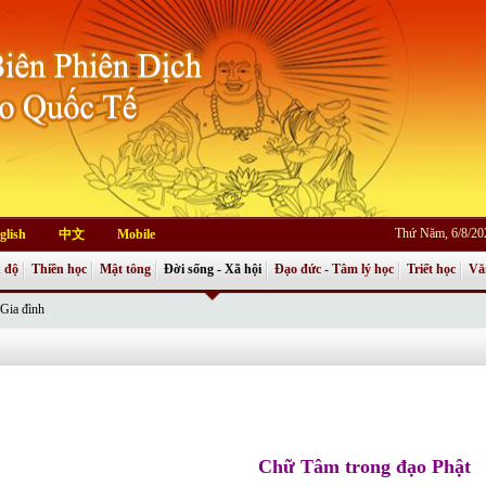
Thứ Năm, 6/8/20
glish
中文
Mobile
 độ
Thiền học
Mật tông
Đời sống - Xã hội
Đạo đức - Tâm lý học
Triết học
Vă
Gia đình
Chữ Tâm trong đạo Phật