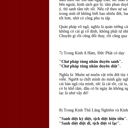
bên ngoài, kinh sách gọi là: tâm phan duyê
ý, thì sanh tâm tức tối. Nếu cứ theo sự sa
trong sinh tử không biết bao nhiêu đời, 
tốt hơn, nhờ có công phu tu tập.
Quán pháp vô ngã, nghĩa là quán tưởng các 
không có cái gì cố định, không phải tự nh
Chuyện gì rồi cũng đổi thay, rồi cũng qua
7) Trong Kinh A Hàm, Ðức Phật có dạy:
"Chư pháp tùng nhân duyên sanh".
"Chư pháp tùng nhân duyên diệt".
Nghĩa là: Muôn sự muôn vật trên đời tùy t
viễn. Người ta chửi mình do mình gây ngh
cái bản ngã của mình, tức là cái tôi, cái 
có bị khổ tâm, đâu có bị ngày ăn không ng
lạc là như vậy đó!
8) Trong Kinh Thủ Lăng Nghiêm và Kinh 
"Sanh diệt ký diệt, tịch diệt hiện tiền".
"Sanh diệt diệt dĩ, tịch diệt vi lạc".