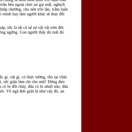
trần bên ngoài chói tai gai mắt, nghịch
ghiệp chướng, cho nên trôi lăn, trầm luân
m mình hay tâm người khác sẽ thay đổi
, tức là tất cả sự sự vật vật trên đời,
không ngừng. Con người thấy đó mất đó.
 gì, vật gì, có thực tướng, tồn tại vĩnh
i, tức giận làm chi cho mệt! Ðừng đưa
 có bị đốt cháy, đâu có bị nhiệt não, đâu
hôi. Vô ngã đơn giản là như vậy đó, an