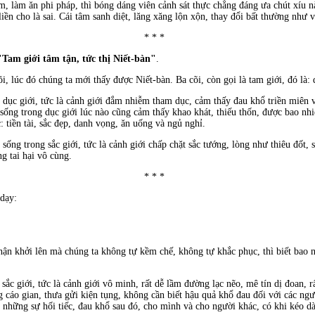
, làm ăn phi pháp, thì bóng dáng viên cảnh sát thực chẳng đáng ưa chút xíu 
liền cho là sai. Cái tâm sanh diệt, lăng xăng lộn xộn, thay đổi bất thường như 
* * *
"Tam giới tâm tận, tức thị Niết-bàn"
.
i, lúc đó chúng ta mới thấy được Niết-bàn. Ba cõi, còn gọi là tam giới, đó là: d
g dục giới, tức là cảnh giới đắm nhiễm tham dục, cảm thấy đau khổ triền miên 
ống trong dục giới lúc nào cũng cảm thấy khao khát, thiếu thốn, được bao nh
 tiền tài, sắc đẹp, danh vọng, ăn uống và ngủ nghỉ.
sống trong sắc giới, tức là cảnh giới chấp chặt sắc tướng, lòng như thiêu đốt, s
 tai hại vô cùng.
* * *
dạy:
 hận khởi lên mà chúng ta không tự kềm chế, không tự khắc phục, thì biết bao
.
 sắc giới, tức là cảnh giới vô minh, rất dễ lầm đường lạc nẽo, mê tín dị đoan, r
g cáo gian, thưa gửi kiện tụng, không cần biết hậu quả khổ đau đối với các ng
 những sự hối tiếc, đau khổ sau đó, cho mình và cho người khác, có khi kéo dài