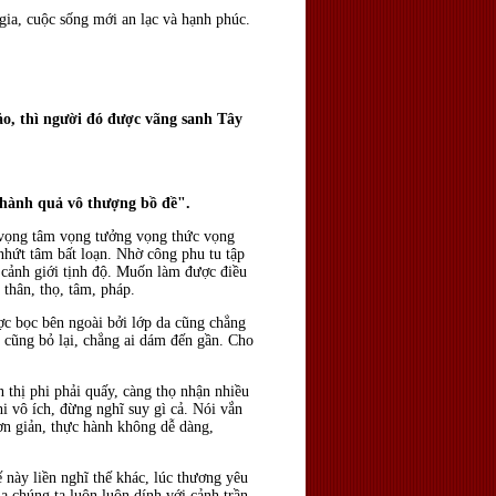
 gia, cuộc sống mới an lạc và hạnh phúc.
ảo, thì người đó được vãng sanh Tây
thành quả vô thượng bồ đề".
i vọng tâm vọng tưởng vọng thức vọng
 nhứt tâm bất loạn. Nhờ công phu tu tập
 cảnh giới tịnh độ. Muốn làm được điều
thân, thọ, tâm, pháp.
ợc bọc bên ngoài bởi lớp da cũng chẳng
 cũng bỏ lại, chẳng ai dám đến gần. Cho
 thị phi phải quấy, càng thọ nhận nhiều
i vô ích, đừng nghĩ suy gì cả. Nói vắn
đơn giản, thực hành không dễ dàng,
 này liền nghĩ thế khác, lúc thương yêu
ủa chúng ta luôn luôn dính với cảnh trần