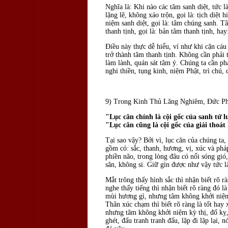
Nghĩa là: Khi nào các tâm sanh diệt, tức là
lặng lẽ, không xáo trộn, gọi là: tịch diệt h
niệm sanh diệt, gọi là: tâm chúng sanh. Tâ
thanh tịnh, gọi là: bản tâm thanh tịnh, ha
Ðiều này thực dễ hiểu, ví như khi cặn cáu
trở thành tâm thanh tịnh. Không cần phải 
làm lành, quán sát tâm ý. Chúng ta cần phả
nghi thiền, tụng kinh, niệm Phật, trì chú,
9) Trong Kinh Thủ Lăng Nghiêm, Ðức Phậ
"Lục căn chính là cội gốc của sanh tử l
"Lục căn cũng là cội gốc của giải thoát
Tại sao vậy? Bởi vì, lục căn của chúng ta, t
gồm có: sắc, thanh, hương, vị, xúc và phá
phiền não, trong lòng đâu có nổi sóng gió
sân, không si. Giữ gìn được như vậy tức là
Mắt trông thấy hình sắc thì nhận biết rõ
nghe thấy tiếng thì nhận biết rõ ràng đó 
mùi hương gì, nhưng tâm không khởi niệm 
Thân xúc chạm thì biết rõ ràng là tốt hay
nhưng tâm không khởi niệm kỳ thị, đố kỵ, 
ghét, đấu tranh tranh đấu, lặp đi lặp lại,