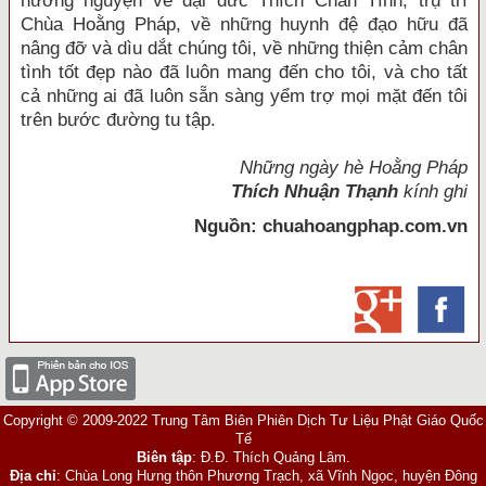
hướng nguyện về đại đức Thích Chân Tính, trụ trì
Chùa Hoằng Pháp, về những huynh đệ đạo hữu đã
nâng đỡ và dìu dắt chúng tôi, về những thiện cảm chân
tình tốt đẹp nào đã luôn mang đến cho tôi, và cho tất
cả những ai đã luôn sẵn sàng yểm trợ mọi mặt đến tôi
trên bước đường tu tập.
Những ngày hè Hoằng Pháp
Thích Nhuận Thạnh
kính ghi
Nguồn: chuahoangphap.com.vn
Copyright © 2009-2022 Trung Tâm Biên Phiên Dịch Tư Liệu Phật Giáo Quốc
Tế
Biên tập
: Đ.Đ. Thích Quảng Lâm.
Địa chỉ
: Chùa Long Hưng thôn Phương Trạch, xã Vĩnh Ngọc, huyện Đông