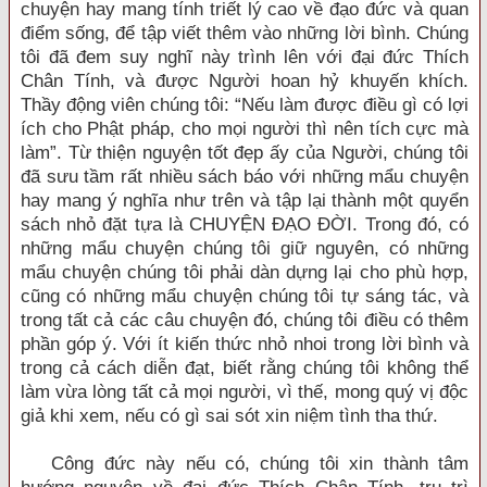
chuyện hay mang tính triết lý cao về đạo đức và quan
điểm sống, để tập viết thêm vào những lời bình. Chúng
tôi đã đem suy nghĩ này trình lên với đại đức Thích
Chân Tính, và được Người hoan hỷ khuyến khích.
Thầy động viên chúng tôi: “Nếu làm được điều gì có lợi
ích cho Phật pháp, cho mọi người thì nên tích cực mà
làm”. Từ thiện nguyện tốt đẹp ấy của Người, chúng tôi
đã sưu tầm rất nhiều sách báo với những mẩu chuyện
hay mang ý nghĩa như trên và tập lại thành một quyển
sách nhỏ đặt tựa là CHUYỆN ĐẠO ĐỜI. Trong đó, có
những mẩu chuyện chúng tôi giữ nguyên, có những
mẩu chuyện chúng tôi phải dàn dựng lại cho phù hợp,
cũng có những mẩu chuyện chúng tôi tự sáng tác, và
trong tất cả các câu chuyện đó, chúng tôi điều có thêm
phần góp ý. Với ít kiến thức nhỏ nhoi trong lời bình và
trong cả cách diễn đạt, biết rằng chúng tôi không thể
làm vừa lòng tất cả mọi người, vì thế, mong quý vị độc
giả khi xem, nếu có gì sai sót xin niệm tình tha thứ.
Công đức này nếu có, chúng tôi xin thành tâm