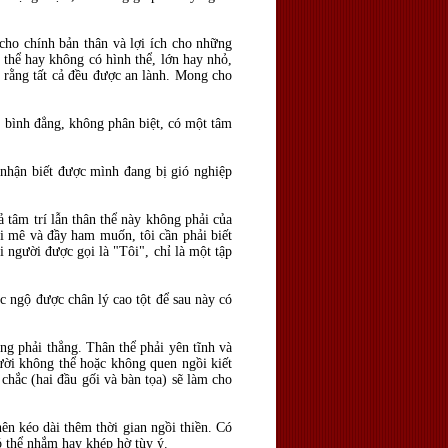
 cho chính bản thân và lợi ích cho những
thể hay không có hình thể, lớn hay nhỏ,
g rằng tất cả đều được an lành. Mong cho
g bình đẳng, không phân biệt, có một tâm
 nhận biết được mình đang bị gió nghiệp
ả tâm trí lẫn thân thể này không phải của
si mê và đầy ham muốn, tôi cần phải biết
i người được gọi là "Tôi", chỉ là một tập
c ngộ được chân lý cao tột để sau này có
ng phải thẳng. Thân thể phải yên tĩnh và
gười không thể hoặc không quen ngồi kiết
 chắc (hai đầu gối và bàn tọa) sẽ làm cho
nên kéo dài thêm thời gian ngồi thiền. Có
có thể nhắm hay khép hờ tùy ý.