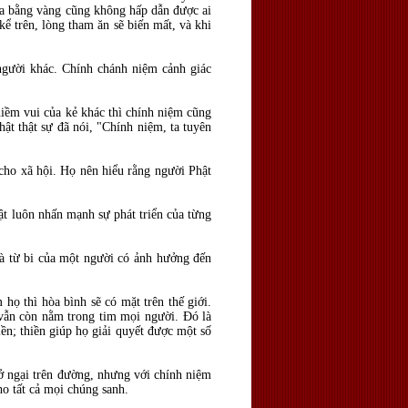
ĩa bằng vàng cũng không hấp dẫn được ai
ể trên, lòng tham ăn sẽ biến mất, và khi
người khác. Chính chánh niệm cảnh giác
niềm vui của kẻ khác thì chính niệm cũng
ật thật sự đã nói, "Chính niệm, ta tuyên
 cho xã hội. Họ nên hiểu rằng người Phật
ật luôn nhấn mạnh sự phát triển của từng
và từ bi của một người có ảnh hưởng đến
họ thì hòa bình sẽ có mặt trên thế giới.
 vẫn còn nằm trong tim mọi người. Đó là
ền; thiền giúp họ giải quyết được một số
rở ngại trên đường, nhưng với chính niệm
ho tất cả mọi chúng sanh.