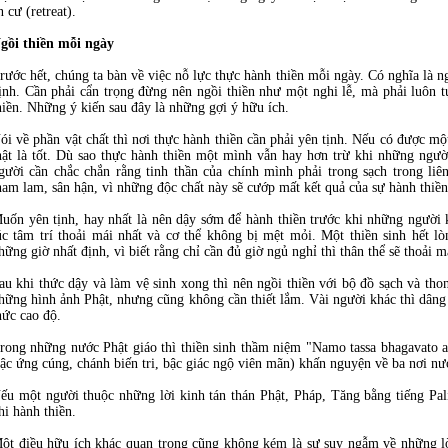
n cư (retreat).
gồi thiền mỗi ngày
rước hết, chúng ta bàn về việc nỗ lực thực hành thiền mỗi ngày. Có nghĩa là n
ịnh. Cần phải cẩn trọng đừng nên ngồi thiền như một nghi lễ, mà phải luôn t
hiền. Những ý kiến sau đây là những gợi ý hữu ích.
ói về phần vật chất thì nơi thực hành thiền cần phải yên tịnh. Nếu có được mộ
hật là tốt. Dù sao thực hành thiền một mình vẫn hay hơn trừ khi những ngườ
gười cần chắc chắn rằng tinh thần của chính mình phải trong sạch trong li
ham lam, sân hận, vì những độc chất này sẽ cướp mất kết quả của sự hành thiề
uốn yên tịnh, hay nhất là nên dậy sớm để hành thiền trước khi những người 
úc tâm trí thoải mái nhất và cơ thể không bị mệt mỏi. Một thiền sinh hết lò
hững giờ nhất định, vì biết rằng chỉ cần đủ giờ ngủ nghỉ thì thân thể sẽ thoải m
au khi thức dậy và làm vệ sinh xong thì nên ngồi thiền với bộ đồ sạch và th
hững hình ảnh Phật, nhưng cũng không cần thiết lắm. Vài người khác thì dâng
hức cao độ.
rong những nước Phật giáo thì thiền sinh thầm niệm "Namo tassa bhagavat
ậc ứng cúng, chánh biến tri, bậc giác ngộ viên mãn) khấn nguyện về ba nơi 
ếu một người thuộc những lời kinh tán thán Phật, Pháp, Tăng bằng tiếng Pal
hi hành thiền.
ột điều hữu ích khác quan trọng cũng không kém là sự suy ngẫm về những lờ