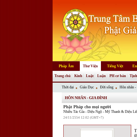
Pháp Âm
Thư Viện
Tiếng Việt
En
Trang chủ
Kinh
Luật
Luận
PH cơ bản
Tịnh
Thời đại
Giáo Dục
Đời sống
Hôn nhân - 
HÔN NHÂN - GIA ĐÌNH
Phật Pháp cho mọi người
Nhiều Tác Gỉa - Diệu Ngộ - Mỹ Thanh & Diệu Liê
24/11/2554 12:02 (GMT+7)
T
t