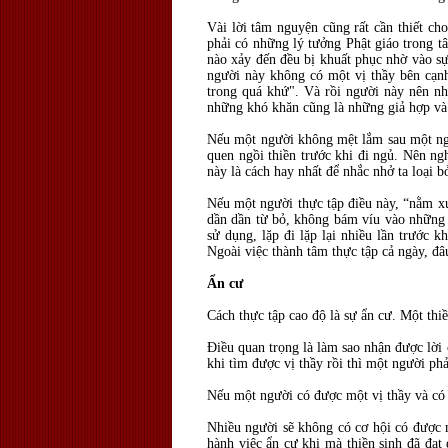
Vài lời tâm nguyện cũng rất cần thiết ch
phải có những lý tưởng Phật giáo trong t
nào xảy đến đều bị khuất phục nhờ vào sự 
người này không có một vị thầy bên cạn
trong quá khứ". Và rồi người này nên nhớ
những khó khăn cũng là những giả hợp và r
Nếu một người không mệt lắm sau một ngày 
quen ngồi thiền trước khi đi ngủ. Nên ngh
này là cách hay nhất để nhắc nhở ta loại 
Nếu một người thực tập điều này, “nằm xuố
dần dần từ bỏ, không bám víu vào những 
sử dụng, lặp đi lặp lại nhiều lần trước 
Ngoài việc thành tâm thực tập cả ngày, đ
Ẩn cư
Cách thực tập cao độ là sự ẩn cư. Một thi
Điều quan trọng là làm sao nhận được lời 
khi tìm được vị thầy rồi thì một người p
Nếu một người có được một vị thầy và có 
Nhiều người sẽ không có cơ hội có được m
hành việc ẩn cư khi mà thiền sinh đã đạt