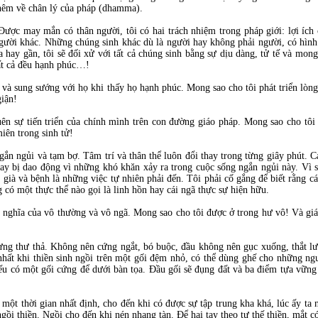
hêm về chân lý của pháp (dhamma).
Được may mắn có thân người, tôi có hai trách nhiệm trong pháp giới: lợi ích
gười khác. Những chúng sinh khác dù là người hay không phải người, có hình 
a hay gần, tôi sẽ đối xử với tất cả chúng sinh bằng sự dịu dàng, tử tế và mon
ất cả đều hạnh phúc…!
 và sung sướng với họ khi thấy họ hạnh phúc. Mong sao cho tôi phát triển lòn
giận!
uên sự tiến triển của chính mình trên con đường giáo pháp. Mong sao cho tôi
 miên trong sinh tử!
gắn ngủi và tạm bợ. Tâm trí và thân thể luôn đổi thay trong từng giây phút. C
 hay bị dao động vì những khó khăn xảy ra trong cuộc sống ngắn ngủi này. Vì 
, già và bệnh là những việc tự nhiên phải đến. Tôi phải cố gắng để biết rằng cá
ng có một thực thể nào gọi là linh hồn hay cái ngã thực sự hiện hữu.
ý nghĩa của vô thường và vô ngã. Mong sao cho tôi được ở trong hư vô! Và giá
hưng thư thả. Không nên cứng ngắt, bó buộc, đầu không nên gục xuống, thắt lư
t nhất khi thiền sinh ngồi trên một gối đệm nhỏ, có thể dùng ghế cho những n
 nếu có một gối cứng để dưới bàn tọa. Đầu gối sẽ đụng đất và ba điểm tựa vững
một thời gian nhất định, cho đến khi có được sự tập trung kha khá, lúc ấy ta 
gồi thiền. Ngồi cho đến khi nén nhang tàn. Để hai tay theo tư thế thiền, mắt 