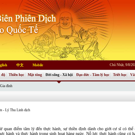
Chủ Nhật, 9/8/2
glish
中文
Mobile
 độ
Thiền học
Mật tông
Đời sống - Xã hội
Đạo đức - Tâm lý học
Triết học
Vă
Gia đình
n - Lý Thu Linh dịch
ừ quan điểm tâm lý đến thực hành, sự thiền định dành cho giới cư sĩ có thể 
hực hành và thực hành trong sinh hoạt hàng ngày. Nỗ lực thực hành cũng có h