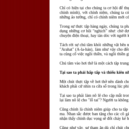
Chỉ có hiện tại cho chúng ta cơ hội để t
chính mình), với chính niệm, chúng ta c
những ảo tưởng, chỉ có chính niệm mới có
Trong sự thực tập hàng ngày, chúng ta ph
dụng những cơ hội “nghịch” như: chờ đợi 
chuyện điện thoại, hay tán dóc với người
Tách rời sự chú tâm khỏi những vật bên n
"Arahat" (A-la-hán), làm như vậy cho đến 
ta củng cố việc ngồi thiền, và ngồi thiền
Chú tâm vào hơi thở là một cách tập trung 
Tại sao ta phải hấp tấp và thiếu kiên
Một chút thực tập về hơi thở nên dành cho
khách phải cứ nhìn ra cửa sổ trong lúc p
Tại sao ta phải làm nô lệ cho cặp mắt tr
lại làm nô lệ cho "lỗ tai"? Người ta khôn
Cũng chính là chính niệm giúp cho ta tập
ma. Nhan sắc được ban tặng cho các cô gái
nhận thấy chính dục vọng sẽ đốt cháy kẻ 
Cũng như vậy, sự tham ăn dù chỉ chút chút