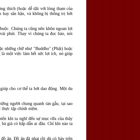
ông thích (hoặc dễ dãi với lòng tham của
 hay sân hận, và không bị thống trị bởi
g buộc. Chúng ta cũng nên khôn ngoan lợi
vài phút. Thay vì chúng ta đọc báo, nói
 hoặc những chữ như "Buddho" (Phật) hoặc
là một việc làm hết sức lợi ích, nó giúp
 giúp cho cơ thể ta bớt dao động. Một du
những người chung quanh tán gẫu, tại sao
ệc thực tập chính niệm.
biến khi ta nghĩ đến sự mục rữa của thây
 bà già có hấp dẫn ai đâu. Chỉ khi nào ta
 đồ ăn. Đồ ăn đã nhai rồi dù có bày trên