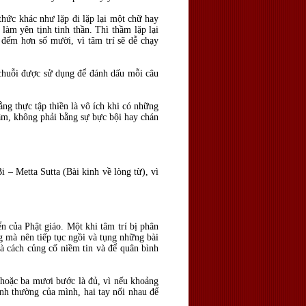
thức khác như lặp đi lặp lại một chữ hay
làm yên tịnh tinh thần. Thì thầm lặp lại
đếm hơn số mười, vì tâm trí sẽ dễ chạy
 chuỗi được sử dụng để đánh dấu mỗi câu
ằng thực tập thiền là vô ích khi có những
tâm, không phải bằng sự bực bội hay chán
 – Metta Sutta (Bài kinh về lòng từ), vì
n của Phật giáo. Một khi tâm trí bị phân
ng mà nên tiếp tục ngồi và tụng những bài
là cách củng cố niềm tin và để quân bình
 hoặc ba mươi bước là đủ, vì nếu khoảng
ình thường của mình, hai tay nối nhau để