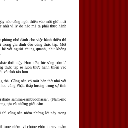
gày nào cũng ngồi thiền vào một giờ nhất
ự nhủ vì lý do nào mà ta phải thực hành
t phòng nhỏ dành cho việc hành thiền thì
i trong gia đình đều cùng thực tập. Một
ên hệ với người chung quanh, như không
n.
khác thức dậy. Hơn nữa, lúc sáng sớm là
ng thực tập sẽ luôn thực hành thiền vào
ái và tỉnh táo hơn.
ong thả. Cũng nên có một bàn thờ nhỏ với
 hoa cúng Phật, thắp hương trong sự tỉnh
o arahato samma-sambuddhassa", (Nam-mô
nương tựa và những giới cấm.
i thì cũng nên niệm những lời này trong
i tụng niệm, vì chúng giúp ta suy ngẫm