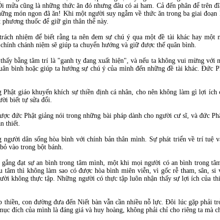
Ói mửa cũng là những thức ăn đó nhưng đâu có ai ham. Cả đến phân để trên đ
những món ngon đã ăn! Khi một người suy ngẫm về thức ăn trong ba giai đoạn k
 phương thuốc để giữ gìn thân thể này.
trách nhiệm để biết rằng ta nên đem sự chú ý qua một đề tài khác hay một 
à chính chánh niệm sẽ giúp ta chuyển hướng và giữ được thế quân bình.
 thấy bằng tâm trí là "ganh tỵ đang xuất hiện", và nếu ta không vui mừng với 
 quân bình hoặc giúp ta hướng sự chú ý của mình đến những đề tài khác. Đức Ph
 Phật giáo khuyến khích sự thiền định cá nhân, cho nên không làm gì lợi ích
gười biết tự sửa đổi.
được đức Phật giảng nói trong những bài pháp dành cho người cư sĩ, và đức Ph
ần thiết.
người dân sống hòa bình với chính bản thân mình. Sự phát triển về trí tuệ 
 bỏ vào trong bột bánh.
 gắng đạt sự an bình trong tâm mình, một khi mọi người có an bình trong tâm 
 tâm thì không làm sao có được hòa bình miên viễn, vì gốc rễ tham, sân, si
ời không thực tập. Những người có thực tập luôn nhận thấy sự lợi ích của thi
p thiền, con đường đưa đến Niết bàn vẫn cần nhiều nỗ lực. Đôi lúc gặp phải t
mục đích của mình là đáng giá và huy hoàng, không phải chỉ cho riêng ta mà c