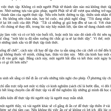
o việc thực tập. Không có một người Phật tử thành tâm nào mà không thực tập
âm. Nhờ nương tựa vào giáo pháp, người Phật tử sẽ dễ vượt qua những trở ngại
thành tâm của người thực tập. Nếu trên bước đường tu tập, thiền sinh nhận thấ
h. Họ không nên chán nản, hay bỏ cuộc, mà phải nghĩ rằng: "Tôi đang nhận 
 lại lời cuối của đức Phật: "Tất cả những gì giả hợp đều sẽ tan rã. Với chá
ồi chúng sẽ thay đổi, trong lúc này hãy mãnh liệt, tận tâm sử dụng chánh niệ
làm việc và có cơ hội vào buổi tối, hoặc một lúc nào đó rảnh rỗi thì nên ngồ
ĩ rằng: “một khi ta đã nằm xuống thì chắc gì ta sẽ lại thức dậy". Vì thế, mộ
bỏ những tánh xấu và để thực tập tỉnh thức.
ng để chết”, cách này rất hay để tập cho ta sẵn sàng cho cái chết có thể đến b
gì không thuộc về mình, chẳng hạn, thân và tâm này. Một câu kinh hay một 
khi đi vào giấc ngủ. Bằng cách này, một người bắt đầu và kết thúc một ngày 
âu có gì tốt hơn nữa?
ền sinh sốt sắng có thể đi ẩn cư nếu những tiện nghi cho phép. Ở phương tây ch
chỉ dẫn trực tiếp nơi một vị thầy có kinh nghiệm (sách chỉ là bước đầu, vì đôi
hải hết lòng chuyên cần để thực tập và để thể nghiệm lấy những gì mình đã họ
điều kiện để thực tập thì người này là người may mắn nhất.
ột người thầy, và vài người khác sẽ cố gắng đi ẩn cư để thực tập thiền ở vài
 được sự chú tâm cao. Nếu không thì việc ẩn cư sẽ không có lợi ích, đôi lúc 