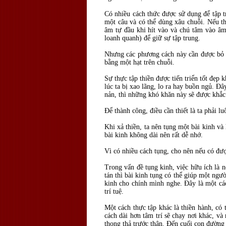
Có nhiều cách thức được sử dụng để tập t
một câu và có thể dùng xâu chuỗi. Nếu th
âm tự đầu khi hít vào và chú tâm vào âm
loanh quanh) để giữ sự tập trung.
Nhưng các phương cách này cần được bỏ đi
bằng một hạt trên chuỗi.
Sự thực tập thiền được tiến triển tốt đẹp
lúc ta bị xao lãng, lo ra hay buồn ngủ. Đ
nản, thì những khó khăn này sẽ được khắ
Để thành công, điều cần thiết là ta phải l
Khi xả thiền, ta nên tụng một bài kinh và
bài kinh không dài nên rất dễ nhớ.
Vì có nhiều cách tụng, cho nên nếu có đượ
Trong vấn đề tụng kinh, việc hữu ích là n
tán thì bài kinh tụng có thể giúp một ngư
kinh cho chính mình nghe. Đây là một cách
trí tuệ.
Một cách thực tập khác là thiền hành, có
cách dài hơn tâm trí sẽ chạy nơi khác, và
thong thả trước thân. Đến cuối con đường 