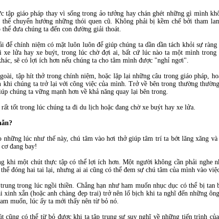
hực tập giáo pháp thay vì sống trong ảo tưởng hay chán ghét những gì mình kh
ó thể chuyển hướng những thói quen cũ. Không phải bị kềm chế bởi tham lam
 thể đưa chúng ta đến con đường giải thoát.
ải để chính niệm có mặt luôn luôn để giúp chúng ta dần dần tách khỏi sự ràn
xe lửa hay xe buýt, trong lúc chờ đợi ai, bất cứ lúc nào ta một mình trong 
 khác, sẽ có lợi ích hơn nếu chúng ta cho tâm mình được "nghỉ ngơi".
goài, tập hít thở trong chính niệm, hoặc lặp lại những câu trong giáo pháp,
khi chúng ta trở lại với công việc của mình. Trở về bên trong thường thường 
 giúp chúng ta vững mạnh hơn về khả năng quay lại bên trong.
rất tốt trong lúc chúng ta đi du lịch hoặc đang chờ xe buýt hay xe lửa.
 nhẫn?
 những lúc như thế này, chú tâm vào hơi thở giúp tâm trí ta bớt lăng xăng và
hi cơ đang bay!
ong khi một chút thực tập có thể lợi ích hơn. Một người không cần phải nghe 
g thể đóng hai tai lại, nhưng ai ai cũng có thể đem sự chú tâm của mình vào vi
 trung trong lúc ngồi thiền. Chẳng hạn như ham muốn nhục dục có thể bị tan 
 xinh xắn (hoặc anh chàng đẹp trai) trở nên lố bịch khi ta nghĩ đến những ông
ham muốn, lúc ấy ta mới thấy nên từ bỏ nó.
 cũng có thể từ bỏ được khi ta tập trung sự suy nghĩ về những tiến trình của