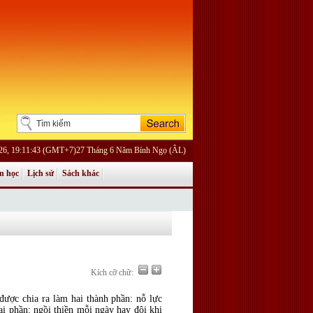
026, 19:11:43 (GMT+7)27 Tháng 6 Năm Bính Ngọ (ÂL)
n học
Lịch sử
Sách khác
Kích cỡ chữ:
được chia ra làm hai thành phần: nỗ lực
ai phần: ngồi thiền mỗi ngày hay đôi khi