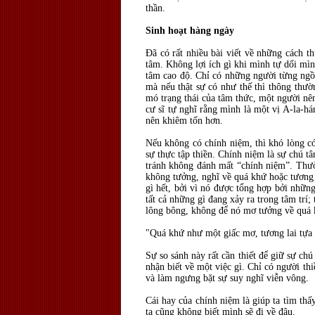
thần.
Sinh hoạt hàng ngày
Đã có rất nhiều bài viết về những cách t
tâm. Không lợi ích gì khi mình tự dối mìn
tâm cao độ. Chỉ có những người từng ngồi
mà nếu thật sự có như thế thì thông thư
mó trạng thái của tâm thức, một người nên
cư sĩ tự nghĩ rằng mình là một vị A-la-hán
nên khiêm tốn hơn.
Nếu không có chính niệm, thì khó lòng có
sự thực tập thiền. Chính niệm là sự chú tâ
tránh không đánh mất “chính niệm”. Thườ
không tưởng, nghĩ về quá khứ hoặc tương l
gì hết, bởi vì nó được tổng hợp bởi những
tất cả những gì đang xảy ra trong tâm trí
lông bông, không để nó mơ tưởng về quá 
"Quá khứ như một giấc mơ, tương lai tựa 
Sự so sánh này rất cần thiết để giữ sự chú
nhận biết về một việc gì. Chỉ có người thi
và làm ngưng bặt sự suy nghĩ viễn vông.
Cái hay của chính niệm là giúp ta tìm thấ
ta cũng không biết mình sẽ đi về đâu.