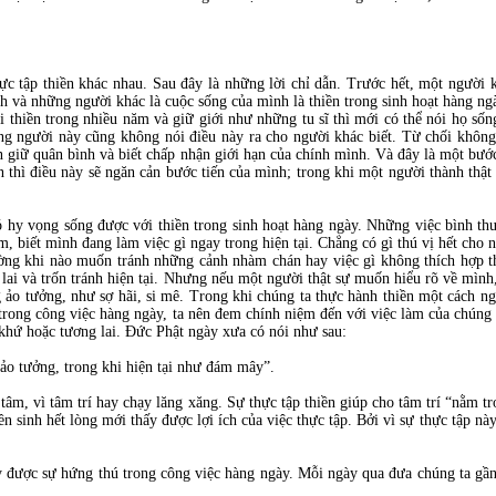
hực tập thiền khác nhau. Sau đây là những lời chỉ dẫn. Trước hết, một người
h và những người khác là cuộc sống của mình là thiền trong sinh hoạt hàng ng
 thiền trong nhiều năm và giữ giới như những tu sĩ thì mới có thể nói họ sốn
ờng người này cũng không nói điều này ra cho người khác biết. Từ chối khôn
 giữ quân bình và biết chấp nhận giới hạn của chính mình. Và đây là một bước
 thì điều này sẽ ngăn cản bước tiến của mình; trong khi một người thành thật t
 hy vọng sống được với thiền trong sinh hoạt hàng ngày. Những việc bình thư
m, biết mình đang làm việc gì ngay trong hiện tại. Chẳng có gì thú vị hết cho 
ng khi nào muốn tránh những cảnh nhàm chán hay việc gì không thích hợp th
ai và trốn tránh hiện tại. Nhưng nếu một người thật sự muốn hiểu rõ về mình, 
 ảo tưởng, như sợ hãi, si mê. Trong khi chúng ta thực hành thiền một cách ng
; trong công việc hàng ngày, ta nên đem chính niệm đến với việc làm của chúng
khứ hoặc tương lai. Đức Phật ngày xưa có nói như sau:
ảo tưởng, trong khi hiện tại như đám mây”.
 tâm, vì tâm trí hay chạy lăng xăng. Sự thực tập thiền giúp cho tâm trí “nằm t
ền sinh hết lòng mới thấy được lợi ích của việc thực tập. Bởi vì sự thực tập nà
y được sự hứng thú trong công việc hàng ngày. Mỗi ngày qua đưa chúng ta gần k