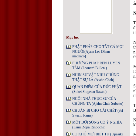
ẩ
N
T
đ
t
Mục lục
N
PHẬT PHÁP CHO TẤT CẢ MỌI
t
NGƯỜI(Ajaan Lee Dham-
n
madharo)
t
PHƯƠNG PHÁP RÈN LUYỆN
M
TÂM (Leonard Bullen )
l
NHÌN SỰ VẬT NHƯ CHÚNG
n
THẬT SỰ LÀ (Ajahn Chah)
S
QUAN ĐIỂM CỦA ĐỨC PHẬT
n
(Sokei Shigetsu Sasaki)
t
NGÔI NHÀ THỰC SỰ CỦA
CHÚNG TA (Ajahn Chah Subatto)
T
B
CHUẨN BỊ CHO CÁI CHẾT (Sri
Swami Rama)
N
MỘT ĐỜI SỐNG CÓ Ý NGHĨA
k
(Lama Zopa Rinpoche)
CÓ KHỔ MỚI BIẾT TU (Upasika
M