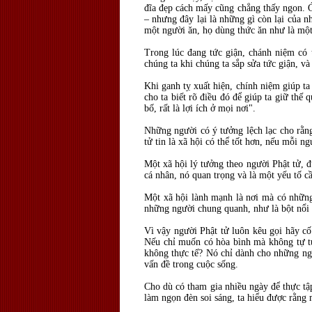
đĩa đẹp cách mấy cũng chẳng thấy ngon. 
– nhưng đây lại là những gì còn lại của 
một người ăn, họ dùng thức ăn như là một
Trong lúc đang tức giận, chánh niệm có 
chúng ta khi chúng ta sắp sửa tức giận, v
Khi ganh tỵ xuất hiện, chính niệm giúp ta
cho ta biết rõ điều đó để giúp ta giữ thế
bố, rất là lợi ích ở mọi nơi".
Những người có ý tưởng lệch lạc cho rằng
tử tin là xã hội có thể tốt hơn, nếu mỗi n
Một xã hội lý tưởng theo người Phật tử, 
cá nhân, nó quan trọng và là một yếu tố c
Một xã hội lành mạnh là nơi mà có những 
những người chung quanh, như là bột nổi
Vì vậy người Phật tử luôn kêu gọi hãy cố
Nếu chỉ muốn có hòa bình mà không tự tu
không thực tế? Nó chỉ dành cho những ngư
vấn đề trong cuộc sống.
Cho dù có tham gia nhiều ngày để thực tậ
làm ngọn đèn soi sáng, ta hiểu được rằng 