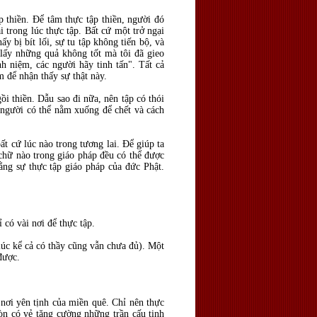
 thiền. Để tâm thực tập thiền, người đó
 trong lúc thực tập. Bất cứ một trở ngại
y bị bít lối, sự tu tập không tiến bộ, và
lấy những quả không tốt mà tôi đã gieo
nh niệm, các người hãy tinh tấn". Tất cả
m để nhận thấy sự thật này.
i thiền. Dẫu sao đi nữa, nên tập có thói
t người có thể nằm xuống để chết và cách
ất cứ lúc nào trong tương lai. Để giúp ta
chữ nào trong giáo pháp đều có thể được
bằng sự thực tập giáo pháp của đức Phật.
ỉ có vài nơi để thực tập.
 lúc kể cả có thầy cũng vẫn chưa đủ). Một
c được.
 nơi yên tịnh của miền quê. Chỉ nên thực
còn có vẻ tăng cường những trần cấu tinh