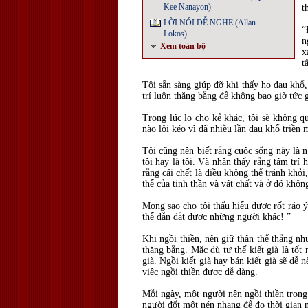
Kee Nanayon)
t
LỜI NÓI DỄ NGHE (Allan
“
Lokos)
n
Xem toàn bộ
x
t
Tôi sẵn sàng giúp đỡ khi thấy họ đau khổ,
trí luôn thăng bằng để không bao giờ tức 
Trong lúc lo cho kẻ khác, tôi sẽ không q
nào lôi kéo vì đã nhiều lần đau khổ triền
Tôi cũng nên biết rằng cuộc sống này là n
tôi hay là tôi. Và nhận thấy rằng tâm trí
rằng cái chết là điều không thể tránh khỏi
thể của tinh thần và vật chất và ở đó khô
Mong sao cho tôi thấu hiểu được rốt ráo 
thể dẫn dắt được những người khác! ”
Khi ngồi thiền, nên giữ thân thể thẳng n
thăng bằng. Mặc dù tư thế kiết già là tố
già. Ngồi kiết già hay bán kiết già sẽ dễ
việc ngồi thiền được dễ dàng.
Mỗi ngày, một người nên ngồi thiền trong 
người đốt một nén nhang để đo thời gian n