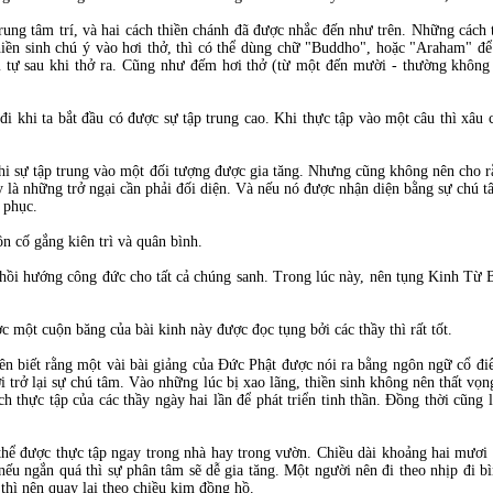
rung tâm trí, và hai cách thiền chánh đã được nhắc đến như trên. Những cách 
iền sinh chú ý vào hơi thở, thì có thể dùng chữ "Buddho", hoặc "Araham" để 
 tự sau khi thở ra. Cũng như đếm hơi thở (từ một đến mười - thường không 
 khi ta bắt đầu có được sự tập trung cao. Khi thực tập vào một câu thì xâu
 khi sự tập trung vào một đối tượng được gia tăng. Nhưng cũng không nên cho r
ây là những trở ngại cần phải đối diện. Và nếu nó được nhận diện bằng sự chú 
c phục.
uôn cố gắng kiên trì và quân bình.
 hồi hướng công đức cho tất cả chúng sanh. Trong lúc này, nên tụng Kinh Từ Bi
c một cuộn băng của bài kinh này được đọc tụng bởi các thầy thì rất tốt.
ên biết rằng một vài bài giảng của Đức Phật được nói ra bằng ngôn ngữ cổ điể
ời trở lại sự chú tâm. Vào những lúc bị xao lãng, thiền sinh không nên thất vọ
 thực tập của các thầy ngày hai lần để phát triển tinh thần. Đồng thời cũng 
 thể được thực tập ngay trong nhà hay trong vườn. Chiều dài khoảng hai mươi
 nếu ngắn quá thì sự phân tâm sẽ dễ gia tăng. Một người nên đi theo nhịp đi b
thì nên quay lại theo chiều kim đồng hồ.