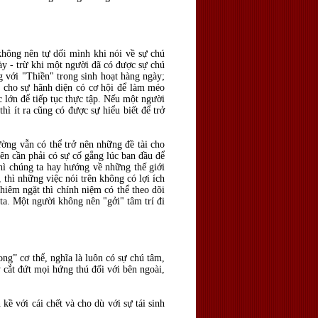
 không nên tự dối mình khi nói về sự chú
ày - trừ khi một người đã có được sự chú
g với "Thiền" trong sinh hoạt hàng ngày;
g cho sự hãnh diện có cơ hội để làm méo
 lớn để tiếp tục thực tập. Nếu một người
hì ít ra cũng có được sự hiểu biết để trở
ờng vẫn có thể trở nên những đề tài cho
nên cần phải có sự cố gắng lúc ban đầu để
ì chúng ta hay hướng về những thế giới
thì những việc nói trên không có lợi ích
hiêm ngặt thì chính niệm có thể theo dõi
 ta. Một người không nên "gởi" tâm trí đi
rong” cơ thể, nghĩa là luôn có sự chú tâm,
y cắt đứt mọi hứng thú đối với bên ngoài,
ề với cái chết và cho dù với sự tái sinh