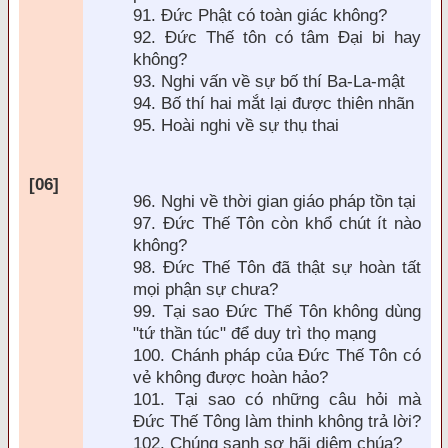
91. Đức Phật có to
àn giác không?
92.
Đức Thế tôn có tâm Đại bi hay
không?
93. Nghi vấn về sự bố thí Ba-La-mật
94. Bố thí hai mắt lại được thi
ên nhãn
95. Hoài nghi về sự thụ thai
[06]
96. Nghi về thời gian giáo pháp tồn tại
97.
Đức Thế Tôn c
òn khổ chút ít nào
không?
98.
Đức Thế Tôn đ
ã thật sự hoàn tất
mọi phận sự chưa?
99. Tại sao
Đức Thế Tôn không d
ùng
"tứ thần túc"
để duy tr
ì thọ mạng
100. Chánh pháp của
Đức Thế Tôn có
vẻ không được ho
àn hảo?
101. Tại sao có những câu hỏi mà
Đức Thế Tông l
àm thinh không trả lời?
102. Chúng sanh sợ hãi diêm chúa?