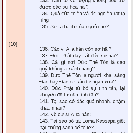
133. Tâm từ vô lượng không ti
êu trừ
được các sự họa hại?
134. Quả của thiện v
à ác nghiệp rất lạ
lùng
135. Sự tà hạnh của người nữ?
[10]
136. Các vị A la hán còn sợ hãi?
137.
Đức Phật dạy cắt đức sợ h
ãi?
138. Cái gì nơi
Đức Thế Tôn l
à cao
quý không ai sánh bằng?
139.
Đức Thế Tôn l
à người khai sáng
Đạo hay Đạo có sẵn từ ng
àn xưa?
140.
Đức Phật từ bỏ sự tinh tấn, lại
khuy
ên
đệ tử n
ên tinh tấn?
141. Tại sao có
đắc quả nhanh, chậm
khác nhau?
142. Về cư sĩ A-la-hán!
143. Tại sao bồ tát Loma Kassapa giết
hại chúng sanh để tế lễ?