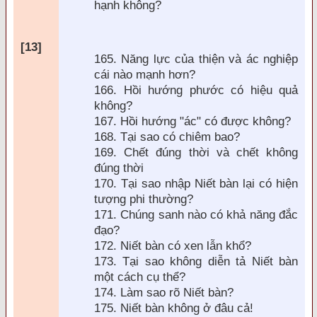
hạnh không?
[13]
165. N
ăng lực của thiện v
à ác nghiệp
cái nào mạnh hơn?
166. Hồi hướng phước có hiệu quả
không?
167. Hồi hướng "ác" có
được không?
168. Tại sao có chi
êm bao?
169. Chết
đúng thời v
à chết không
đúng thời
170. Tại sao nhập Niết b
àn lại có hiện
tượng phi thường?
171. Chúng sanh nào có khả n
ăng đắc
đạo?
172. Niết b
àn có xen lẫn khổ?
173. Tại sao không diễn tả Niết bàn
một cách cụ thể?
174. Làm sao rõ Niết bàn?
175. Niết bàn không ở
đâu cả!