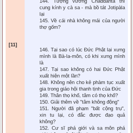
144. Tượng vương Chaddanta th
ì
cung kính y cà sa - mà bồ tát Jotipàla
lại
145. Về cái nhà không mái của người
thợ gốm?
[11]
146. Tại sao có lúc
Đức Phật lại xưng
m
ình là Bà-la-môn, có khi xưng mình
là
147. Tại sao không có hai
Đức Phật
xuất hiện một lần?
148. Không n
ên cho kẻ phàm tục xuất
gia trong giáo hội thanh tịnh của
Đức
149. Thân thọ khổ, tâm có thọ khổ?
150. Giải th
êm về "tâm không
động"
151. Người đ
ã phạm "bất cộng trụ",
xin tu lại, có
đắc được đạo quả
không?
152. Cư sĩ phá giới v
à sa môn phá