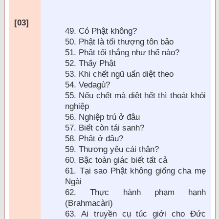
[03]
49. Có Phật không?
50. Phật là tối thượng tôn bảo
51. Phật tối thắng như thế nào?
52. Thấy Phật
53. Khi chết ngũ uẩn diệt theo
54. Vedagù?
55. Nếu chết mà diệt hết thì thoát khỏi
nghiệp
56. Nghiệp trú ở
đâu
57. Biết c
òn tái sanh?
58. Phật ở
đâu?
59. Thương y
êu cái thân?
60. Bậc toàn giác biết tất cả
61. Tại sao Phật không giống cha mẹ
Ngài
62. Thực hành phạm hạnh
(Brahmacàri)
63. Ai truyền cụ túc giới cho
Đức