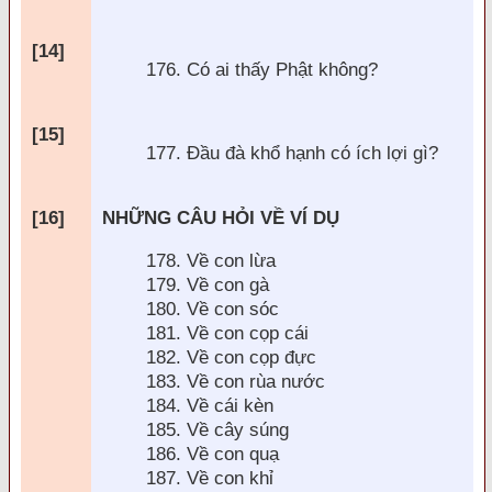
[14]
176. Có ai thấy Phật không?
[15]
177.
Đầu đ
à khổ hạnh có ích lợi gì?
[16]
NHỮNG CÂU HỎI VỀ VÍ DỤ
178. Về con lừa
179. Về con gà
180. Về con sóc
181. Về con cọp cái
182. Về con cọp
đực
183. Về con r
ùa nước
184. Về cái kèn
185. Về cây súng
186. Về con quạ
187. Về con khỉ