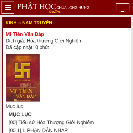
»
KINH
NAM TRUYỀN
Mi Tiên Vấn Ðáp
Dịch giả: Hòa thượng Giới Nghiêm
Đã cập nhật: 0 phút
Mục lục
MỤC LỤC
[00] Tiểu sử Hòa Thượng Giới Nghiêm
[00.1] I. PHẦN DẪN NHẬP