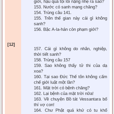
giới, hậu quả tội lỗi nặng nhẹ ra sao?
153. Nước có sanh mạng ch
ăng?
154. Tr
ùng câu 141.
155. Trên thế gian này cái gì không
sanh?
156. Bậc A-la-hán còn phạm giới?
[12]
157. Cái gì không do nhân, nghiệp,
thời tiết sanh?
158. Trùng câu 157
159. Sao không thấy tử thi của dạ
xoa?
160. Tại sao
Đức Thế tôn không cấm
chế giới luật một lần?
161. Mặt trời có bệnh chăng?
162. Lại bệnh của mặt trời nữa!
163. Về chuyện Bồ tát Vessantara bố
thí vợ con!
164. Chư Phật quá khứ có tu khổ