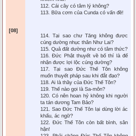
112. Cái cây có tâm lý không?
113. Bữa cơm của Cunda có vấn
đề!
[08]
114. Tại sao chư T
ăng không được
cúng dường nhục thân Như Lai?
115. Quả đất dường như có tâm thức?
116. Đức Phật thuyết về bố thí l
à
để
nhận được lợi lộc cúng dường?
117. Tại sao Đức Thế Tôn không
muốn thuyết pháp sau khi đắt đạo?
118. Ai l
à thầy của
Đức Thế Tôn?
119. Thế n
ào gọi là Sa-môn?
120. Có nên hoan hỷ không khi người
ta tán dương Tam Bảo?
121. Sao
Đức Thế Tôn lại d
ùng lời ác
khẩu, ác ngữ?
122.
Đức Thế Tôn c
òn bất bình, sân
hận!
123. Phải ch
ăng Đức Thế Tôn không