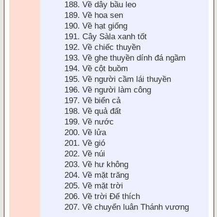
188. Về dây bầu leo
189. Về hoa sen
190. Về hạt giống
191. Cây Sàla xanh tốt
192. Về chiếc thuyền
193. Về ghe thuyền dính
đá ngầm
194. Về cột buồm
195. Về người cầm lái thuyền
196. Về người l
àm công
197. Về biển cả
198. Về quả
đất
199. Về nước
200. Về lửa
201. Về gió
202. Về núi
203. Về hư không
204. Về mặt trăng
205. Về mặt trời
206. Về trời Đế thích
207. Về chuyển luân Thánh vương