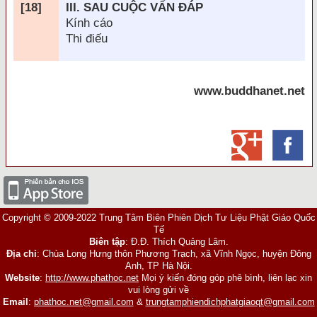
[18]
III. SAU CUỘC VẤN
ĐÁP
Kính cáo
Thi
điếu
www.buddhanet.net
Copyright © 2009-2022 Trung Tâm Biên Phiên Dịch Tư Liệu Phật Giáo Quốc
Tế
Biên tập
: Đ.Đ. Thích Quảng Lâm.
Địa chỉ
: Chùa Long Hưng thôn Phương Trạch, xã Vĩnh Ngọc, huyện Đông
Anh, TP Hà Nội.
Website
:
http://www.phathoc.net
Mọi ý kiến đóng góp phê bình, liên lạc xin
vui lòng gửi về
Email
:
phathoc.net@gmail.com
&
trungtamphiendichphatgiaoqt@gmail.com