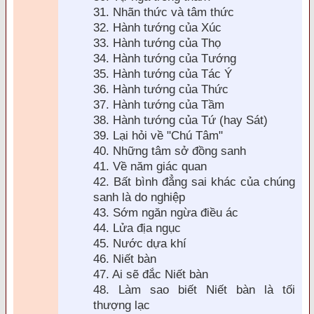
31. Nhãn thức và tâm thức
32. Hành tướng của Xúc
33. Hành tướng của Thọ
34. Hành tướng của Tướng
35. Hành tướng của Tác Ý
36. Hành tướng của Thức
37. Hành tướng của Tầm
38. Hành tướng của Tứ (hay Sát)
39. Lại hỏi về "Chú Tâm"
40. Những tâm sở
đồng sanh
41. Về năm giác quan
42. Bất b
ình
đẳng sai khác của chúng
sanh l
à do nghiệp
43. Sớm ng
ăn ngừa điều ác
44. Lửa địa ngục
45. Nước dựa khí
46. Niết b
àn
47. Ai sẽ
đắc Niết b
àn
48. Làm sao biết Niết bàn là tối
thượng lạc