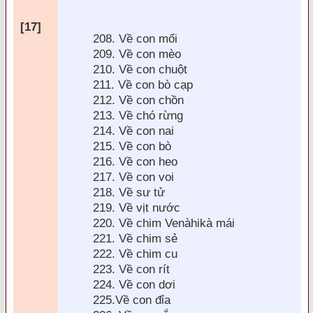
[17]
208. Về con mối
209. Về con mèo
210. Về con chuột
211. Về con bò cạp
212. Về con chồn
213. Về chó rừng
214. Về con nai
215. Về con bò
216. Về con heo
217. Về con voi
218. Về sư tử
219. Về vịt nước
220. Về chim Venàhikà mái
221. Về chim sẻ
222. Về chim cu
223. Về con rít
224. Về con dơi
225.Về con
đỉa