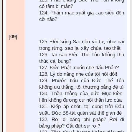
có tâm bi mẫn?
124. Phẩm mạo xuất gia cao si
êu
đến
cỡ n
ào?
[09]
125.
Đời sống Sa-môn vô tư, như nai
trong rừng, sao lại xây ch
ùa, tạo thất
126. Tai sao
Đức Thế Tôn không thu
thúc cái bụng?
127. Đức Phật muốn che dấu Pháp?
128. Lý do nặng nhẹ của tội nói dối!
129. Phước báu của Đức Thế Tôn
không ưu thắng, tối thượng bằng đệ tử
130. Thần thông của đức Mục-kiền-
li
ên không
đương cự nổi thần lực của
131. Kiếp áp chót, tại cung trời Đảu
suất, Đức Bồ-tát quán sát thế gian để
132. Rơi đi bằng phi pháp? Rơi đi
bằng pháp? Cắt đứt sự rơi?