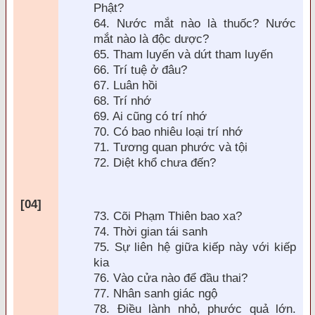
Phật?
64. Nước mắt n
ào là thuốc? Nước
mắt nào là
độc dược?
65. Tham luyến v
à dứt tham luyến
66. Trí tuệ ở
đâu?
67. Luân hồi
68. Trí nhớ
69. Ai cũng có trí nhớ
70. Có bao nhi
êu loại trí nhớ
71. Tương quan phước và tội
72. Diệt khổ chưa
đến?
[04]
73. Cõi Phạm Thiên bao xa?
74. Thời gian tái sanh
75. Sự liên hệ giữa kiếp này với kiếp
kia
76. Vào cửa nào
để đầu thai?
77. Nhân sanh giác ngộ
78. Điều l
ành nhỏ, phước quả lớn.