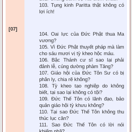
103. Tụng kinh Paritta thật không có
lợi ích!
[07]
104. Oai lực của
Đức Phật thua Ma
vương?
105. V
ì
Đức Phật thuyết pháp m
à làm
cho sáu mươi vị tỳ kheo hộc máu.
106. Bậc Thánh cư sĩ sao lại phải
đảnh lễ, cúng dường ph
àm T
ăng?
107. Giáo hội của Đức Tôn Sư có bị
phân ly, chia rẽ không?
108. Tỳ kheo tạo nghiệp do không
biết, tại sao lại không có tội?
109. Đức Thế Tôn có l
ãnh
đạo, bảo
quản giáo hội tỳ khưu không?
110. Tại sao Đức Thế Tôn không thu
thúc lục căn?
111. Sao Đức Thế Tôn có lời nói
khiếm nh
ã?