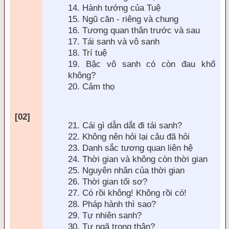
14. H
ành tướng của Tuệ
15. Ngũ c
ăn - ri
êng và chung
16. Tương quan thân trước và sau
17. Tái sanh và vô sanh
18. Trí tuệ
19. Bậc vô sanh có còn
đau khổ
không?
20. Cảm thọ
[02]
21. Cái gì dẫn dắt
đi tái sanh?
22. Không n
ên hỏi lại câu
đ
ã hỏi
23. Danh sắc tương quan liên hệ
24. Thời gian và không còn thời gian
25. Nguyên nhân của thời gian
26. Thời gian tối sơ?
27. Có rồi không! Không rồi có!
28. Pháp hành thì sao?
29. Tự nhiên sanh?
30. Tự ngã trong thân?