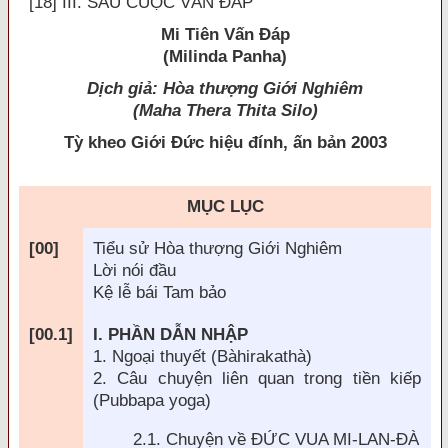
[18] III. SAU CUỘC VẤN ĐÁP
Mi Tiên Vấn Ðáp
(Milinda Panha)
Dịch giả: Hòa thượng Giới Nghiêm
(Maha Thera Thita Silo)
Tỳ kheo Giới Ðức hiệu đính, ấn bản 2003
MỤC LỤC
[00]
Tiểu sử Hòa thượng Giới Nghiêm
Lời nói
đầu
Kệ lễ bái Tam bảo
[00.1]
I. PHẦN DẪN NHẬP
1. Ngoại thuyết (Bàhirakathà)
2. Câu chuyện liên quan trong tiền kiếp
(Pubbapa yoga)
2.1. Chuyện về
ĐỨC VUA MI-LAN-Đ
À