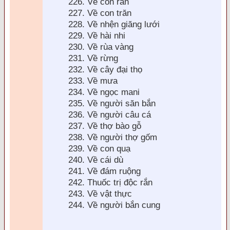
226. Về con rắn
227. Về con trăn
228. Về nhện giăng lưới
229. Về h
ài nhi
230. Về rùa vàng
231. Về rừng
232. Về cây
đại thọ
233. Về mưa
234. Về ngọc mani
235. Về người săn bắn
236. Về người câu cá
237. Về thợ b
ào gỗ
238. Về người thợ gốm
239. Về con quạ
240. Về cái dù
241. Về
đám ruộng
242. Thuốc trị độc rắn
243. Về vật thực
244. Về người bắn cung