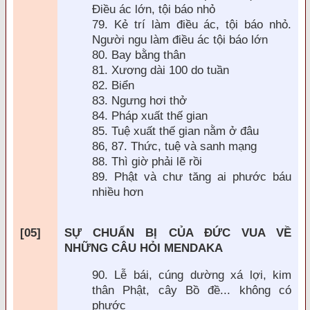
Điều ác lớn, tội báo nhỏ
79. Kẻ trí l
àm
điều ác, tội báo nhỏ.
Người ngu l
àm
điều ác tội báo lớn
80. Bay bằng thân
81. Xương d
ài 100 do tuần
82. Biển
83. Ngưng hơi thở
84. Pháp xuất thế gian
85. Tuệ xuất thế gian nằm ở
đâu
86, 87. Thức, tuệ v
à sanh mạng
88. Thì giờ phải lẽ rồi
89. Phật và chư t
ăng ai phước báu
nhiều hơn
[05]
SỰ CHUẨN BỊ CỦA
ĐỨC VUA VỀ
NHỮNG CÂU HỎI MENDAKA
90. Lễ bái, cúng dường xá lợi, kim
thân Phật, cây Bồ
đề... không có
phước