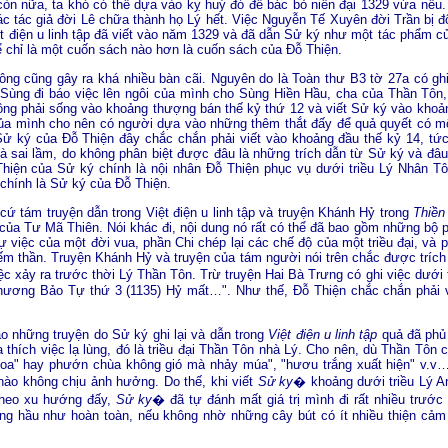
 còn nữa, ta khó có thể dựa vào kỵ huý đó để bác bỏ niên đại 1329 vừa nêu
c tác giả đời Lê chữa thành họ Lý hết. Việc Nguyễn Tế Xuyên đời Trần bị đổ
ệt điện u linh tập đã viết vào năm 1329 và đã dẫn Sử ký như một tác phẩm c
chỉ là một cuốn sách nào hơn là cuốn sách của Ðỗ Thiện.
ng cũng gây ra khá nhiều bàn cãi. Nguyên do là Toàn thư B3 tờ 27a có gh
 Sùng đi báo việc lên ngôi của mình cho Sùng Hiền Hầu, cha của Thần Tôn
ông phải sống vào khoảng thượng bán thế kỷ thứ 12 và viết Sử ký vào khoảng 
ủa mình cho nên có người dựa vào những thêm thắt đấy để quả quyết có mộ
Sử ký của Ðỗ Thiện đây chắc chắn phải viết vào khoảng đầu thế kỷ 14, t
 sai lầm, do không phân biệt được đâu là những trích dẫn từ Sử ký và đâu 
 Thiện của Sử ký chính là nội nhân Ðỗ Thiện phục vụ dưới triều Lý Nhân 
chính là Sử ký của Ðỗ Thiện.
 tám truyện dẫn trong Việt điện u linh tập và truyện Khánh Hỷ trong
Thiền
của Tư Mã Thiên. Nói khác đi, nội dung nó rất có thể đã bao gồm những bộ p
 việc của một đời vua, phần Chi chép lại các chế độ của một triều đại, và p
ếm thần. Truyện Khánh Hỷ và truyện của tám người nói trên chắc được trích
c xảy ra trước thời Lý Thần Tôn. Trừ truyện Hai Bà Trưng có ghi việc dưới 
hương Bảo Tự thứ 3 (1135) Hỷ mất…". Như thế, Ðỗ Thiện chắc chắn phải 
sao những truyện do Sử ký ghi lại và dẫn trong
Việt điện u linh tập
quả đã phủ 
 thích việc lạ lùng, đó là triều đại Thần Tôn nhà Lý. Cho nên, dù Thần Tôn c
 hoa" hay phướn chùa không gió mà nhảy múa", "hươu trắng xuất hiện" v.v…
ể nào không chịu ảnh hưởng. Do thế, khi viết
Sử ky
� khoảng dưới triều Lý A
t theo xu hướng đấy,
Sử ky
� đã tự đánh mất giá trị mình đi rất nhiều trướ
ng hầu như hoàn toàn, nếu không nhờ những cây bút có ít nhiều thiện cảm