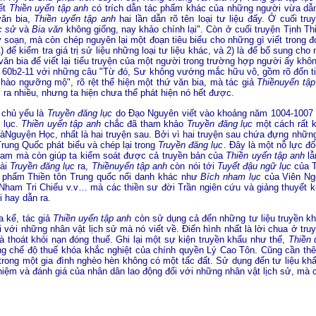
iết
Thiền
uyển tập anh
có trích dẫn tác phẩm khác của những người vừa dẫn
văn bia,
Thiền
uyển tập anh
hai lần dẫn rõ tên loại tư liệu đấy. Ở cuối tr
c sử
và
Bia văn
không giống, nay khảo chính lại". Còn ở cuối truyện Tịnh T
 soạn, mà còn chép nguyên lại một đoạn tiêu biểu cho những gì viết trong 
) để kiểm tra giá trị sử liệu những loại tư liệu khác, và 2) là để bổ sung ch
ăn bia để viết lại tiểu truyện của một người trong trường hợp người ấy khô
tờ 60b2-11 với những câu "Từ đó, Sư không vướng mắc hữu vô, gồm rõ đốn 
h hào ngưỡng mộ", rõ rệt thể hiện một thứ văn bia, mà tác giả
Thiềnuyển tập
 ra nhiều, nhưng ta hiện chưa thể phát hiện nó hết được.
à chủ yếu là
Truyền đăng lục
do Ðạo Nguyên viết vào khoảng năm 1004-1007 
 lục.
Thiền
uyển tập anh
chắc đã tham khảo
Truyền đăng lục
một cách rất k
Nguyện Học, nhất là hai truyện sau. Bởi vì hai truyện sau chứa đựng những
Trung Quốc phát biểu và chép lại trong
Truyền đăng lục
. Ðây là một nỗ lực đ
t Nam mà còn giúp ta kiểm soát được cả truyền bản của
Thiền
uyển tập anh
lẫ
oài
Truyền đăng lục
ra,
Thiềnuyển tập anh
còn nói tới
Tuyết đậu ngữ lục
của T
c phẩm Thiền tôn Trung quốc nổi danh khác như
Bích nham lục
của Viên Ng
Nham Tri Chiếu v.v… mà các thiền sư đời Trần ngiên cứu và giảng thuyết k
 hay dẫn ra.
a kể, tác giả
Thiền
uyển tập anh
còn sử dụng cả đến những tư liệu truyền k
với những nhân vật lịch sử mà nó viết về. Ðiển hình nhất là lời chua ở truy
 thoát khỏi nạn đóng thuế. Ghi lại một sự kiện truyền khẩu như thế,
Thiền
ằng chế độ thuế khóa khắc nghiệt của chính quyền Lý Cao Tôn. Cũng cần th
à trong một gia đình nghèo hèn không có một tấc đất. Sử dụng đến tư liệu khẩ
iệm và đánh giá của nhân dân lao động đối với những nhân vật lịch sử, mà