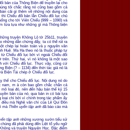
ối bản của Thông Biện để truyền lại cho
chúng tôi chắc rằng nó cũng bao gồm cả
ể bàn cãi gì thêm về những nội dung của
hì Chiếu đối bản lẫn Chiếu đối lục chủ
uống cho tới Viên Chiếu (999 – 1090) và
 nam từa tựa như những gì mà Thông biện
 những truyện Không Lộ tờ 25b11, truyện
o những dẫn chứng đấy, ta có thể rút ra
 một chép lại hoàn toàn và y nguyên văn
ịnh Huệ. Ma Ha theo nó là thuộc pháp tự
ừ Chiếu đối lục bởi vì ngoài Chiếu đối
ở trên. Thứ hai, vì nó không là một sao
h với Chiếu đối lục. Thực vậy, cũng cứ
 Biện (? – 1134) đến thời tác giả nó là
 Biện Tài chép ở Chiếu đối lục.
y thế cho Chiếu đối lục. Nội dung nó do
iệt nam, m à còn bao gồm chắc chắn cả
ui mô loại đó, nên đến hậu bán thế kỷ 15
Truyền bản của nó, qua bản in có bài tựa
loại chí bởi vì chính trong tác phẩm ấy
ột điều mà Nghệ văn chí của Lê Quí Ðôn
gì mà
Thiền uyển tập anh
đã báo cáo mà
yển tập anh
những xương sườn tiểu sử
ả chúng đã phải dùng đến Liệt tổ yếu ngữ
h Không và truyện Nguyện Học. Ðặc điểm