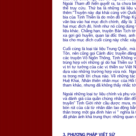
Ngoài
Tham đồ hiển quyết
ra, ta chưa b
thể truy cứu. Thứ ba là những tài liệu 
thêm:"Truyện này đại khái cùng với
Quố
bia của Tịnh Thiền là do môn đồ Pháp Ký
văn bia vào hai mục đích chính, đấy là: 1
hai mục đích đó, hình như nó cũng dùng v
liệu khác. Chẳng hạn, truyện Bản Tịch 
xa gợi gió huyền, quan lại đốc theo, an
bia cho mục đích cuối cùng này chắc xảy
Cuối cùng là loại tài liệu Trung Quốc, m
Tôn, nên cũng gọi Cảnh đửc truyền đăng
các truyện Vô Ngôn Thông, Tịnh Không và
trùng hợp với những gì do hai Thiền sư 
vị trí tư tưởng của các vị thiền sư Việ
dựa vào những trường hợp vừa nói. Ng
ra trong một lời chua nào. Về những tá
Huệ Khai,
Nhân thiên nhãn mục
của Hối 
tham khảo, nhưng đã không thấy nhắc tới
Ngoài những loại tư liệu chính và phụ vừ
và đánh giá của quần chúng nhân dân đối 
truyền" Tịnh Giới nhờ cầu được mưa, mà
bòn rút của cải từ nhân dân lao động b
thân trong một gia đình hàn vi " nghĩa l
đã phản ánh khá trung thực những quan n
3. PHƯƠNG PHÁP VIẾT SỬ