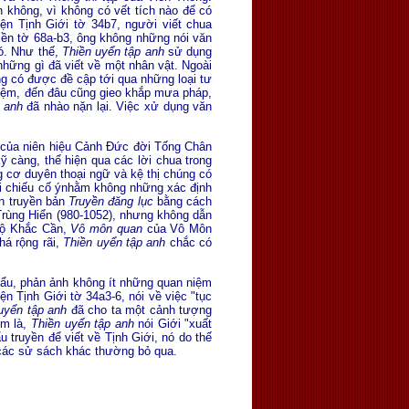
 không, vì không có vết tích nào để có
uyện Tịnh Giới tờ 34b7, người viết chua
hiền tờ 68a-b3, ông không những nói văn
đó. Như thế,
Thiền
uyển tập anh
sử dụng
o những gì đã viết về một nhân vật. Ngoài
ng có được đề cập tới qua những loại tư
tiệm, đến đâu cũng gieo khắp mưa pháp,
 anh
đã nhào nặn lại. Việc xử dụng văn
của niên hiệu Cảnh Ðức đời Tống Chân
ỹ càng, thể hiện qua các lời chua trong
 cơ duyên thoại ngữ và kệ thị chúng có
ối chiếu cố ýnhằm không những xác định
n truyền bản
Truyền đăng lục
bằng cách
rùng Hiển (980-1052), nhưng không dẫn
ộ Khắc Cần,
Vô môn quan
của Vô Môn
há rộng rãi,
Thiền
uyển tập anh
chắc có
hẩu, phản ảnh không ít những quan niệm
ện Tịnh Giới tờ 34a3-6, nói về việc "tục
uyển tập anh
đã cho ta một cảnh tượng
êm là,
Thiền
uyển tập anh
nói Giới "xuất
u truyền để viết về Tịnh Giới, nó do thế
 các sử sách khác thường bỏ qua.