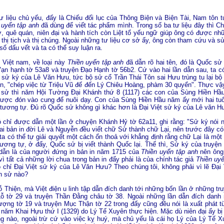
 tư liệu chủ yếu, đấy là Chiếu đối lục của Thông Biện và Biện Tài, Nam tôn
 uyển tập anh
đã dùng để viết tác phẩm mình. Trong số ba tư liệu đây thì C
, quê quán, niên đại và hành tích còn Liệt tổ yếu ngữ giúp ông có được nhữ
thị tịch và thị chúng. Ngoài những tư liệu cơ sở ấy, ông còn tham cứu và s
 số dấu vết và ta có thể suy luận ra.
ị Việt nam, về loại này
Thiền uyển tập anh
đã dẫn rõ hai tên, đó là Quốc s
Vạn hạnh tờ 53a8 và truyện Ðạo Hạnh tờ 56b2. Cứ vào hai lần dẫn sau, ta c
ệt sử ký của Lê Văn Hưu, tức bộ sử cổ Trần Thái Tôn sai Hưu trùng tu lại 
n, "chép việc từ Triệu Vũ đế đến Lý Chiêu Hoàng, phàm 30 quyển". Thực vậy
 sử thì năm Hội Tường Ðại Khánh thứ 8 (1117) các con của Sùng Hiền Hầ
c đón vào cung để nuôi dạy. Con của Sùng Hiền Hầu năm ấy mới hai tuổi.
tương tự. Ðủ rõ Quốc sử không gì khác hơn là Ðại Việt sử ký của Lê văn H
ó chỉ được dẫn một lần ở chuyện Khánh Hỷ tờ 62a11, ghi rằng: "Sử ký nói
 bản in đời Lê và Nguyễn đều viết chữ Sử thành chữ Lại, nên trước đây có ng
ta có thể tự giải quyết một cách ổn thoả với khẳng định rằng chữ Lại là một
ơng tự, ở đấy, Quốc sử bị viết thành Quốc lại. Thế thì, Sử ký của truyệ
dẫn là của người đứng in bản in năm 1715 của
Thiền uyển tập anh
nên ông
vì tất cả những lời chua trong bản in đấy phải là của chính tác giả
Thiền uy
ó chỉ Ðại Việt sử ký của Lê Văn Hưu? Theo chúng tôi, không phải vì lẽ Ðạ
ốn sử nào?
ỗ Thiện, mà Việt điện u linh tập dẫn đích danh tới những bốn lần ở những 
Lỗ tờ 29 và truyện Thần Ðằng châu tờ 38. Ngoài những lần dẫn đích danh 
ợng tờ 19 và truyện Mục Thận tờ 22 trong đấy cũng đều nói là xuất phát từ
o năm Khai Hựu thứ I (1329) do Lý Tế Xuyên thực hiện. Mặc dù niên đại ấy b
 nào, ngoài trừ cứ vào việc kỵ huý, mà chủ yếu là cái họ Lý của Lý Tế Xu