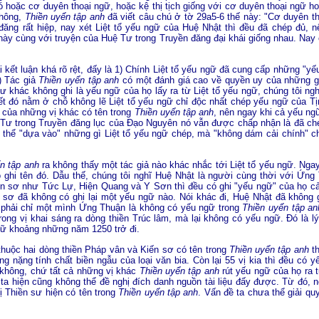
có hoặc cơ duyên thoại ngữ, hoặc kệ thị tịch giống với cơ duyên thoại ngữ ho
Không,
Thiền uyển tập anh
đã viết câu chú ở tờ 29a5-6 thế này: "Cơ duyên t
ăng rất hiệp, nay xét Liệt tổ yếu ngữ của Huệ Nhật thì đều đã chép đủ, 
này cùng với truyện của Huệ Tư trong Truyền đăng đại khái giống nhau. Nay
ai kết luận khá rõ rệt, đấy là 1) Chính Liệt tổ yếu ngữ đã cung cấp những "y
) Tác giả
Thiền uyển tập anh
có một đánh giá cao về quyền uy của những gì 
 khác không ghi là yếu ngữ của họ lấy ra từ Liệt tổ yếu ngữ, chúng tôi nghĩ
hiết đó nằm ở chỗ không lẽ Liệt tổ yếu ngữ chỉ độc nhất chép yếu ngữ của 
của những vị khác có tên trong
Thiền uyển tập anh
, nên ngay khi cả yếu n
 Tư trong Truyền đăng lục của Ðạo Nguyên nó vẫn được chấp nhận là đã ch
 thể "dựa vào" những gì Liệt tổ yếu ngữ chép, mà "không dám cải chính" c
n tập anh
ra không thấy một tác giả nào khác nhắc tới Liệt tổ yếu ngữ. Ngay
ó ghi tên đó. Dẫu thế, chúng tôi nghĩ Huệ Nhật là người cùng thời với Ứng
ến sơ như Tức Lự, Hiện Quang và Y Sơn thì đều có ghi "yếu ngữ" của họ c
n sơ đã không có ghi lại một yếu ngữ nào. Nói khác đi, Huệ Nhật đã khôn
 phải chỉ một mình Ứng Thuận là không có yếu ngữ trong
Thiền uyển tập an
rong vị khai sáng ra dòng thiền Trúc lâm, mà lại không có yếu ngữ. Ðó là 
ngữ khoảng những năm 1250 trở đi.
 thuộc hai dòng thiền Pháp vân và Kiến sơ có tên trong
Thiền uyển tập anh
th
ng nặng tính chất biền ngẫu của loại văn bia. Còn lại 55 vị kia thì đều có
là không, chứ tất cả những vị khác
Thiền uyển tập anh
rút yếu ngữ của họ ra t
, ta hiện cũng không thể đề nghị đích danh nguồn tài liệu đấy được. Từ đó, n
ị Thiền sư hiện có tên trong
Thiền uyển tập anh
. Vấn đề ta chưa thể giải quy