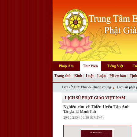
Pháp Âm
Thư Viện
Tiếng Việt
En
Trang chủ
Kinh
Luật
Luận
PH cơ bản
Tịnh
Lịch sử Đức Phật & Thánh chúng
Lịch sử phật g
LỊCH SỬ PHẬT GIÁO VIỆT NAM
Nghiên cứu về Thiền Uyển Tập Anh
Tác giả: Lê Mạnh Thát
29/10/2554 06:36 (GMT+7)