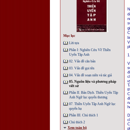
N
d
n
s
g
C
Mục lục
l
V
Lời tựa
p
Phần I: Nghiên Cứu Về Thiền
Uyển Tập Anh
1
02. Vấn đề căn bản
V
s
03. Vấn đề gọi tên
đ
04. Vấn đề soạn niên và tác giả
c
u
05. Nguồn liệu và phương pháp
T
viết sử
t
Phần II. Bản Dịch. Thiền Uyển Tập
C
Anh Ngữ lục quyển thượng
đ
n
07. Thiền Uyển Tập Anh Ngữ lục
h
quyển hạ
Phần III. Chú thích 1
D
c
Chú thích 2
C
Xem toàn bộ
p