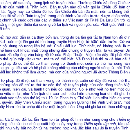
ho lắm, để sau này, trong lịch sử truyền thừa, Thường Chiếu đã dùng Chiếu đ
ệ tử của mình là Thần Nghi. Bản truyền này dù vẫn gọi là Chiếu đối bản 
 Tài. Ngày nay, cả Chiếu đối lục lẫn Chiếu đối bản đã mất, nên ta không th
g tôi về chữ "bản truyện" trong chú thích vừa dẫn trước được chấp nhận, t
t chính về cuộc đời của các vị thiền sư Việt nam từ Tỳ Ni Ða Lưu Chi trở x
bằng một giới thiệu đại cương về lai lịch và nguồn gốc của Phật giáo Việt
i trên.
yển tập anh
dẫn ra cả thảy bốn lần, trong đó ba lần gọi tắt là Nam tôn đồ ở
a1, còn một lần gọi đủ tên trong truyện Ðịnh Huệ, tờ 53b1 dẫn trước. Cứ và
hư nội dung nó trong liên hệ với Chiếu đối lục. Thứ nhất, nó không phải là
 thể hiện dứt khoát nhất trong những dẫn chứng ở truyện Ma Ha và truyện Ð
 anh
đã xếp ông vào hàng đệ tử của Pháp Thuận. Việc xếp đấy tất phải đến t
ó thể giúp xếp đặt được, mà ta có thể biết. Về Ðịnh Huệ thì ta đã bàn cãi 
tự pháp đồ do thế đã có tham vọng trở thành một cuốn sử thứ hai song hàn
g ghi lại tiểu sử và hệ phái không những của những người sống từ thời Thông
 đối lục không thể làm được, mà còn của những người đã được Thông Biện và
 tự pháp đồ rõ rệt có tham vọng trở thành một cuốn sử đầy đủ và có thể tha
những bản đồ chỉ ra thứ tự các thế hệ truyền pháp của các dòng thiền V
ê quán, niên đại, và hành tích nếu có, của họ. Có lẽ nhờ viết nó trên một q
o việc in lại, như Văn tịch chí của Lịch triều hiến chương loại chí đã ghi. 
h vào tiền bán thế kỷ thứ 19 lúc Phan Huy Chú viết Lịch triều hiến chương 
1 quyển, thầy Viên Chiếu soạn, trạng nguyên Lương Thế Vinh viết tựa", m
hấy Nam tôn tự pháp đồ như một truyền bản. Ông chỉ ghi lại nó theo những 
hật. Cả Chiếu đối lục lẫn Nam tôn tự pháp đồ hình như cung ứng cho
Thiền u
những tiểu sử như chúng xuất hiện ngày nay trong
Thiền uyển tập anh
, tác gi
hĩ như vậy bắt nguồn từ hai trường hợp khá đặc biệt sau đó là truyện Tịn