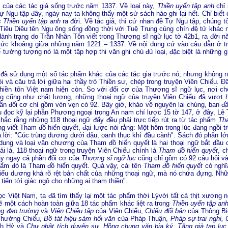
m của các tác giả sống trước năm 1337. Về loại này,
Thiền uyển tập anh
chỉ
 Ngu tập đây, ngày nay ta không thấy một sử sách nào ghi lại hết. Chỉ biết c
c
Thiền uyển tập anh
ra đời. Về tác giả, thì cứ nhan đề Tự Ngu tập, chúng t
a Tiêu Diêu tên Ngu ông sống đồng thời với Tuệ Trung cùng chín đệ tử khác
nh trạng do Trần Nhân Tôn viết trong Thượng sĩ ngữ lục tờ 42b1, ra đời 
tức khoảng giữa những năm 1221 – 1337. Về nội dung cứ vào câu dẫn ở tr
 tưởng tượng nó là một tập hợp thi văn ghi chú đủ loại, đặc biệt là những g
h
đã sử dụng một số tác phẩm khác của các tác gia trước nó, nhưng không nê
 và câu trả lời giữa hai thầy trò Thiền sư, chép trong truyện Viên Chiếu. Ð
Thiền tôn Việt nam hiện còn. So với đối cơ của Thượng sĩ ngữ lục, nơi c
ng cũng như chất lượng, những thoại ngữ của truyện Viên Chiếu đã vượt
phần đối cơ chỉ gồm vẻn vẹn có 92. Bây giờ, khảo về nguyên lai chúng, ban đ
 đọc kỹ lại phần Phương ngoại trong An nam chí lược 15 tờ 147, ở đây, Lê 
 chắc rằng những 118 thoại ngữ đấy đều phải trực tiếp rút ra từ tác phẩm
Th
g viết Tham đồ hiển quyết, đại lược nói rằng: Một hôm trong lúc đang ngồi t
ả lời: "Cúc trùng dương dưới dậu, oanh thục khí đầu cành". Sách đó phần lớ
 dung và loại văn chương của Tham đồ hiển quyết là hai thoại ngữ bắt đầu c
ải là, 118 thoại ngữ trong truyện Viên Chiếu chính là
Tham đồ hiển quyết
, c
hấy ngay cả phần đối cơ của
Thượng sĩ ngữ lục
cũng chỉ gồm có 92 câu hỏi và
hẩm đó là Tham đồ hiển quyết. Quả vậy, cái tên
Tham đồ hiển quyết
có nghĩa
 biểu dương khá rõ rệt bản chất của những thoại ngữ, mà nó chứa đựng. N
 tiến tới giác ngộ cho những ai tham thiền".
học Việt Nam, ta đã tìm thấy lại một tác phẩm thời Lývới tất cả thịt xương 
 một cách hoàn toàn giữa 18 tác phẩm khác liệt ra trong
Thiền
uyển tập an
ng
đạo trường
và
Viên Chiếu tập
của Viên Chiếu,
Chiếu đối bản
của Thông B
Thường Chiếu,
Bồ tát hiệu sám hối văn
của Pháp Thuận,
Pháp sự trai nghi,
h Hỷ và
Chư phật tích duyên sự, Hồng chung văn bia ký, Tăng già tạp lục