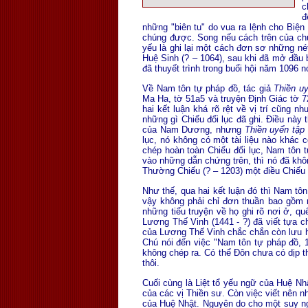
c
đ
những "biên tu" do vua ra lệnh cho Biện
chúng được. Song nếu cách trên của chún
yếu là ghi lại một cách đơn sơ những né
Huệ Sinh (? – 1064), sau khi đã mở đầu 
đã thuyết trình trong buổi hội năm 1096 nó
Về Nam tôn tự pháp đồ, tác giả
Thiền u
Ma Ha, tờ 51a5 và truyện Ðịnh Giác tờ 72
hai kết luận khá rõ rệt về vị trí cũng n
những gì Chiếu đối lục đã ghi. Ðiều này
của Nam Dương, nhưng
Thiền uyển tập
lục, nó không có một tài liệu nào khác c
chép hoàn toàn Chiếu đối lục, Nam tôn 
vào những dẫn chứng trên, thì nó đã khôn
Thường Chiếu (? – 1203) một điều Chiếu
Như thế, qua hai kết luận đó thì Nam tôn
vậy không phải chỉ đơn thuần bao gồm 
những tiểu truyện về họ ghi rõ nơi ở, qu
Lương Thế Vinh (1441 - ?) đã viết tựa ch
của Lương Thế Vinh chắc chắn còn lưu hàn
Chú nói đến việc "Nam tôn tự pháp đồ, 
không chép ra. Có thể Ðôn chưa có dịp t
thôi.
Cuối cùng là Liệt tổ yếu ngữ của Huệ N
của các vị Thiền sư. Còn việc viết nên 
của Huệ Nhật. Nguyên do cho một suy ng