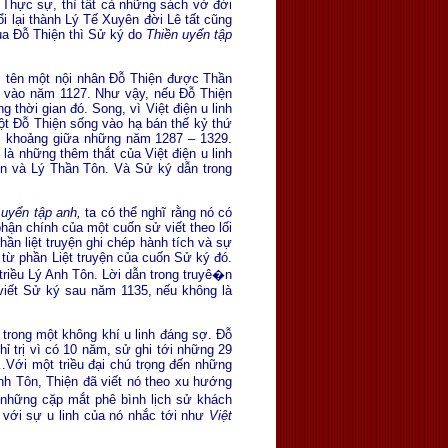
. Thực sự, thì tất cả những sách vở đời
i lại thành Lý Tế Xuyên đời Lê tất cũng
ủa Ðỗ Thiện thì Sử ký do
Thiền uyển tập
i tên một nội nhân Ðỗ Thiện được Thần
, vào năm 1127. Như vậy, nếu Ðỗ Thiện
thời gian đó. Song, vì Việt điện u linh
t Ðỗ Thiện sống vào hạ bán thế kỷ thứ
ức khoảng giữa những năm 1287 – 1329.
là những thêm thắt của Việt điện u linh
Tôn và Lý Thần Tôn. Và Sử ký dẫn trong
 uyển tập anh,
ta có thể nghĩ rằng nó có
hận chính của một cuốn sử viết theo lối
hần liệt truyện ghi chép hành tích và sự
 từ phần Liệt truyện của cuốn Sử ký đó.
triều Lý Anh Tôn. Lời dẫn trong truyê�n
viết Sử ký sau năm 1135, nếu không là
trong một không khí u linh đáng sợ. Ðỗ
hỉ trị vì có 10 năm, sử ghi tới những 29
.Với một triều đại chú trọng đến những
nh Tôn, Thiện đã viết nó theo xu hướng
c những cặp mắt phê bình lịch sử khách
 với sự u linh của nó nhắc tới như
Việt