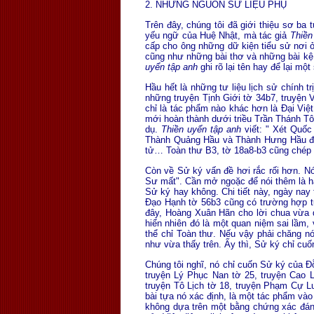
2. NHỮNG NGUỒN SỬ LIỆU PHỤ
Trên đây, chúng tôi đã giới thiệu sơ ba
yếu ngữ của Huệ Nhật, mà tác giả
Thiền
cấp cho ông những dữ kiện tiểu sử nơi ở
cũng như những bài thơ và những bài kệ 
uyển tập anh
ghi rõ lại tên hay để lại một
Hầu hết là những tư liệu lịch sử chính tr
những truyện Tịnh Giới tờ 34b7, truyện 
chỉ là tác phẩm nào khác hơn là Ðại Vi
mới hoàn thành dưới triều Trần Thánh Tô
dụ.
Thiền uyển tập anh
viết: " Xét Quốc
Thành Quảng Hầu và Thành Hưng Hầu đượ
tử… Toàn thư B3, tờ 18a8-b3 cũng chép 
Còn về Sử ký vấn đề hơi rắc rối hơn. N
Sư mất". Cần mở ngoặc để nói thêm là hai
Sử ký hay không. Chi tiết này, ngày nay 
Ðạo Hạnh tờ 56b3 cũng có trường hợp tư
đây, Hoàng Xuân Hãn cho lời chua vừa 
hiển nhiên đó là một quan niệm sai lầm, 
thể chỉ Toàn thư. Nếu vậy phải chăng n
như vừa thấy trên. Ấy thì, Sử ký chỉ cu
Chúng tôi nghĩ, nó chỉ cuốn Sử ký của Ð
truyện Lý Phục Nan tờ 25, truyện Cao 
truyện Tô Lịch tờ 18, truyện Phạm Cự Lư
bài tựa nó xác định, là một tác phẩm và
không dựa trên một bằng chứng xác đáng