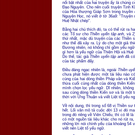
nổi bật nhất của hai truyện ấy là chúng 
Ðạo Nguyên. Cho nên cuối truyện Tịnh 
của Hòa thượng Giáp Sơn trong truyền đ
Nguyện Học, nó viết ở tờ 36a9: "Truyện 
Huệ Nhật chép".
Bằng hai chú thích đó, ta có thể rút ra h
các Tổ sư cho
Thiền uyển tập anh,
và 2
thứ nhất, mặc dù truyện của các Thiền sư
như thế đã xảy ra. Lý do cho một giả t
Ðương nhiên, nó không chỉ gồm yếu ngữ 
gì hơn là yếu ngữ của Thiện Hội và Huệ
Do thế, tác giả
Thiền uyển tập anh
đã có
của tác phẩm đấy.
Ðiều đáng ngạc nhiên là, ngoài
Thiền uyể
chưa phát hiện được một tài liệu nào c
cùng của hai dòng thiền Pháp vân và Ki
thừa cuối cùng nhất của dòng thiền Kiế
mình chọn lọc yếu ngữ. Dĩ nhiên, không
sau cùng dòng thiền Kiến sơ và là một t
thời với Ứng Thuận và viết Liệt tổ yếu 
Về nội dung, thì trong số 68 vị Thiền sư
hết. Lối văn mô tả cuộc đời 13 vị đó ma
trong đó riêng về Viên Chiếu, thì có lẽ 
có một nguồn tài liệu khác cho nó rút ra
những lời nói chính yếu của khoảng 54 v
viết nên Liệt tổ yếu ngữ.