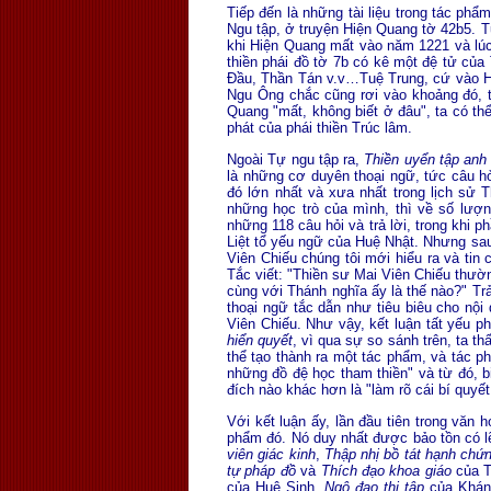
Tiếp đến là những tài liệu trong tác phẩ
Ngu tập, ở truyện Hiện Quang tờ 42b5. Tự
khi Hiện Quang mất vào năm 1221 và lú
thiền phái đồ tờ 7b có kê một đệ tử củ
Ðầu, Thần Tán v.v…Tuệ Trung, cứ vào Hà
Ngu Ông chắc cũng rơi vào khoảng đó, 
Quang "mất, không biết ở đâu", ta có thể
phát của phái thiền Trúc lâm.
Ngoài Tự ngu tập ra,
Thiền uyển tập an
là những cơ duyên thoại ngữ, tức câu hỏi
đó lớn nhất và xưa nhất trong lịch sử 
những học trò của mình, thì về số lượ
những 118 câu hỏi và trả lời, trong khi 
Liệt tổ yếu ngữ của Huệ Nhật. Nhưng sau
Viên Chiếu chúng tôi mới hiểu ra và tin
Tắc viết: "Thiền sư Mai Viên Chiếu thườn
cùng với Thánh nghĩa ấy là thế nào?" Tr
thoại ngữ tắc dẫn như tiêu biêu cho nội
Viên Chiếu. Như vậy, kết luận tất yếu ph
hiển quyết
, vì qua sự so sánh trên, ta t
thể tạo thành ra một tác phẩm, và tác p
những đồ đệ học tham thiền" và từ đó,
đích nào khác hơn là "làm rõ cái bí quyết
Với kết luận ấy, lần đầu tiên trong văn 
phẩm đó. Nó duy nhất được bảo tồn có lẽ
viên giác kinh
,
Thập
nhị bồ
tát hạnh chứ
tự pháp đồ
và
Thích đạo khoa giáo
của 
của Huệ Sinh,
Ngộ đạo thi tập
của Khán