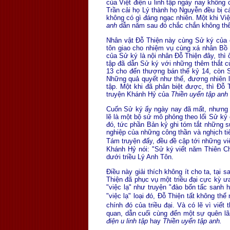
của Việt điện u linh tập ngày nay không
Trần cải họ Lý thành họ Nguyễn đều bị cá
không có gì đáng ngạc nhiên. Một khi Vi
anh
dẫn năm sau đó chắc chắn không thể 
Nhân vật Ðỗ Thiện này cùng Sử ký của ô
tôn giao cho nhiệm vụ cùng xá nhân Bồ
của Sử ký là nội nhân Ðỗ Thiện đây, thì 
tập đã dẫn Sử ký với những thêm thắt c
13 cho đến thượng bán thế kỷ 14, còn 
Những quả quyết như thế, đương nhiên là
tập. Một khi đã phân biệt được, thì Ðỗ
truyện Khánh Hỷ của
Thiền uyển tập anh
Cuốn Sử ký ấy ngày nay đã mất, nhưng cứ
lẽ là một bộ sử mô phỏng theo lối Sử ký 
đó, tức phần Bản kỷ ghi tóm tắt những sự
nghiệp của những công thần và nghịch ti
Tám truyện đấy, đều đề cập tới những việ
Khánh Hỷ nói: "Sử ký viết năm Thiên C
dưới triều Lý Anh Tôn.
Ðiều này giải thích không ít cho ta, tại 
Thiện đã phục vụ một triều đại cực kỳ ưa
"việc lạ" như truyện "đào bốn tấc sanh
"việc lạ" loại đó, Ðỗ Thiện tất không th
chính đó của triều đại. Và có lẽ vì viế
quan, dẫn cuối cùng đến một sự quên lã
điện u linh tập
hay
Thiền uyển tập anh.