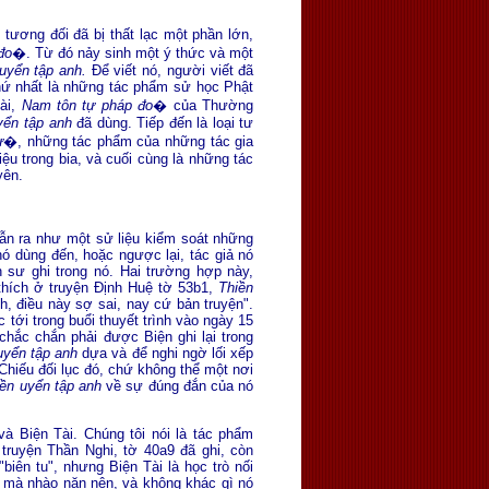
tương đối đã bị thất lạc một phần lớn,
đo
�. Từ đó nảy sinh một ý thức và một
 uyển tập anh.
Ðể viết nó, người viết đã
Thứ nhất là những tác phẩm sử học Phật
ài,
Nam tôn tự pháp đo
� của Thường
yển tập anh
đã dùng. Tiếp đến là loại tư
ư
�, những tác phẩm của những tác gia
ệu trong bia, và cuối cùng là những tác
yên.
dẫn ra như một sử liệu kiểm soát những
nó dùng đến, hoặc ngược lại, tác giả nó
n sư ghi trong nó. Hai trường hợp này,
 thích ở truyện Ðịnh Huệ tờ 53b1,
Thiền
, điều này sợ sai, nay cứ bản truyện".
tới trong buổi thuyết trình vào ngày 15
hắc chắn phải được Biện ghi lại trong
uyển tập anh
dựa và để nghi ngờ lối xếp
Chiếu đối lục đó, chứ không thể một nơi
iền uyển tập anh
về sự đúng đắn của nó
à Biện Tài. Chúng tôi nói là tác phẩm
truyện Thần Nghi, tờ 40a9 đã ghi, còn
biên tu", nhưng Biện Tài là học trò nối
ản mà nhào nặn nên, và không khác gì nó