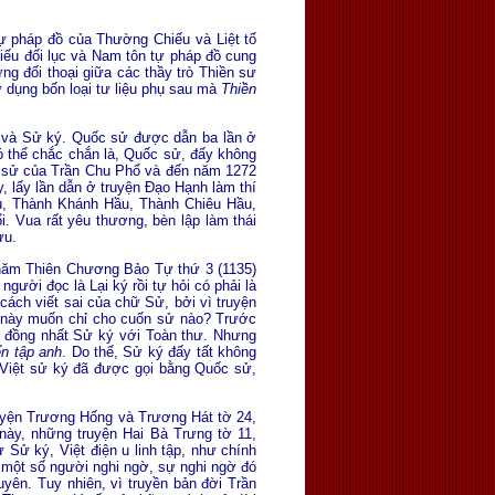
 tự pháp đồ của Thường Chiếu và Liệt tổ
hiếu đối lục và Nam tôn tự pháp đồ cung
ng đối thoại giữa các thầy trò Thiền sư
ử dụng bốn loại tư liệu phụ sau mà
Thiền
ử và Sử ký. Quốc sử được dẫn ba lần ở
ó thể chắc chắn là, Quốc sử, đấy không
bộ sử của Trần Chu Phổ và đến năm 1272
, lấy lần dẫn ở truyện Ðạo Hạnh làm thí
u, Thành Khánh Hầu, Thành Chiêu Hầu,
 Vua rất yêu thương, bèn lập làm thái
ưu.
 năm Thiên Chương Bảo Tự thứ 3 (1135)
ười đọc là Lại ký rồi tự hỏi có phải là
 cách viết sai của chữ Sử, bởi vì truyện
n này muốn chỉ cho cuốn sử nào? Trước
 đồng nhất Sử ký với Toàn thư. Nhưng
ển tập anh
. Do thế, Sử ký đấy tất không
i Việt sử ký đã được gọi bằng Quốc sử,
truyện Trương Hống và Trương Hát tờ 24,
này, những truyện Hai Bà Trưng tờ 11,
 Sử ký, Việt điện u linh tập, như chính
ị một số người nghi ngờ, sự nghi ngờ đó
yên. Tuy nhiên, vì truyền bản đời Trần