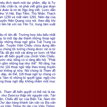
 nêu đích danh một tác phẩm, đấy là Tự
hắc chắn là, nó phải viết giữa giai đoạn
ôi đoán là nó do Ngu ông viết. Lược dẫn
 như Vị Hài, Ðạo Tiềm, Thủ Nhân, Thạch
năm 1230 và mất năm 1291. Niên đại của
uyện Hiện Quang vừa nói, theo đấy khi
ì liên hệ với núi Yên Tử, trung tâm xuất
u rõ tên đề. Trường hợp tiêu biểu nhất
ây là một tập đại thành những thoại ngữ
hép những thoại ngữ giữa Tuệ Trung và
 hẳn. Truyện Viên Chiếu chứa đựng đến
ầu chúng tôi tưởng chúng được rút ra từ
Tắc đã ghi một vài dòng sơ lược về Mai
am đồ hiển quyết
của chính Viên Chiếu.
rước nhà, bỗng có vị tăng đến hỏi: "Phật
n gồm những loại như thế". Rõ rằng, hai
ho 116 thoại ngữ tiếp theo trong truyện
hứ không gì nữa. Nói chúng là
Tham đồ
 đáp, do thế, 118 thoại ngữ tự chúng có
 "làm rõ những bí quyết (giác ngộ) cho
hững thoại ngữ đấy không nhằm một mục
nó.
Tham đồ hiển quyết
có thể nói là tác
h
như
Dượcsư thập nhị nguyện văn
,
Tán
iện,
Chiếu đối lục
của Biện Tài,
Nam tôn
 Chư đạo tràng khánh tán văn
và
Bia văn
và
Viên Thông thi tập
của Viên Thông.