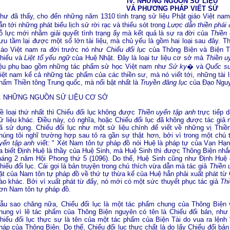
IV. NHỮNG NGUỒN SỬ LIỆU
VÀ PHƯƠNG PHÁP VIẾT SỬ
hư đã thấy, cho đến những năm 1310 tình trạng sử liệu Phật giáo Việt nam 
ẫn tới những phát biểu lịch sử rời rạc và thiếu sót trong
Lược dẫn thiền phái 
ỗ lực mới nhằm giải quyết tình trạng ấy mà kết quả là sự ra đời của
Thiền
ưu tầm lại được một số lớn tài liệu, mà chủ yếu là gồm hai loại sau đây. 
iáo Việt nam ra đời trước nó như
Chiếu đối lục
của Thông Biện và Biện T
hiếu và
Liệt tổ yếu ngữ
của Huệ Nhật. Ðây là loại tư liệu cơ sở mà
Thiền u
iệu phụ bao gồm những tác phẩm sử học Việt nam như
Sử ky
� và
Quốc s
iệt nam kể cả những tác phẩm của các thiền sư, mà nó viết tới, những tài li
hẩm Thiền tông Trung quốc, mà nổi bật nhất là
Truyền đăng lục
của Ðạo Ngu
. NHỮNG NGUỒN SỬ LIỆU CƠ SỞ
ề loại thứ nhất thì Chiếu đối lục không được
Thiền uyển tập anh
trực tiếp 
ử liệu khác. Ðiều này, có nghĩa, hoặc Chiếu đối lục đã không được tác giả 
ã sử dụng. Chiếu đối lục như một sử liệu chính để viết về những vị Thiề
húng tôi nghĩ trường hợp sau tỏ ra gần sự thật hơn, bởi vì trong một chú
yển tập anh
viết: " Xét Nam tôn tự pháp đồ nói Huệ là pháp tự của Vạn Hạnh
a biết Ðịnh Huệ là thầy của Huệ Sinh, mà Huệ Sinh thì được Thông Biện nhắc 
háng 2 năm Hội Phong thứ 5 (1096). Do thế, Huệ Sinh cũng như Ðịnh Huệ c
hiếu đối lục. Cái gọi là bản truyện trong chú thích vừa dẫn mà tác giả
Thiền 
ặt của Nam tôn tự pháp đồ về thứ tự thừa kế của Huệ hẳn phải xuất phát từ 
ào khác. Bởi vì xuất phát từ đấy, nó mới có một sức thuyết phục tác giả
Th
ơn Nam tôn tự pháp đồ.
ẫu sao chăng nữa, Chiếu đối lục là một tác phẩm chung của Thông Biện v
hung vì lẽ tác phẩm của Thông Biện nguyên có tên là Chiếu đối bản, như 
hiếu đối lục thực sự là tên của một tác phẩm của Biện Tài do vua ra lệnh "
háp của Thông Biện. Do thế, Chiếu đối lục thực chất là do lấy Chiếu đối b