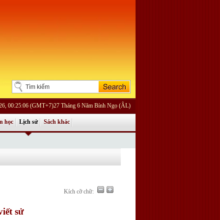
026, 00:25:06 (GMT+7)27 Tháng 6 Năm Bính Ngọ (ÂL)
n học
Lịch sử
Sách khác
Kích cỡ chữ:
iết sử