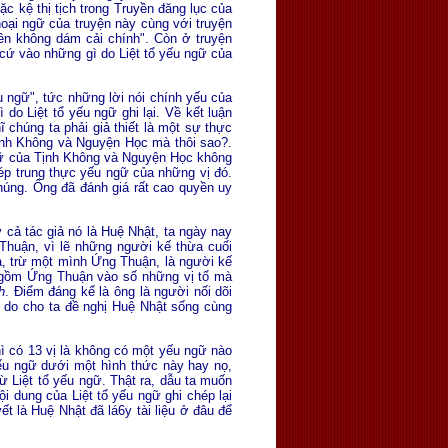
ặc kệ thị tịch trong Truyền đăng lục của
hoại ngữ của truyện này cùng với truyện
nên không dám cải chính". Còn ở truyện
 cứ vào những gì do Liệt tổ yếu ngữ của
ếu ngữ", tức những lời nói chính yếu của
do Liệt tổ yếu ngữ ghi lại. Về kết luận
 chúng ta phải giả thiết là một sự thực
Tịnh Không và Nguyện Học mà thôi sao?.
gữ của Tịnh Không và Nguyện Học không
ép trung thực yếu ngữ của những vị đó.
húng. Ông đã đánh giá rất cao quyền uy
 cả tác giả nó là Huệ Nhật, ta ngày nay
 Thuận, vì lẽ những người kế thừa cuối
ả, trừ một mình Ứng Thuận, là người kế
g gồm Ứng Thuận vào số những vị tổ mà
h
. Ðiểm đáng kể là ông là người nối dõi
lý do cho ta đề nghị Huệ Nhật sống cùng
ì có 13 vị là không có một yếu ngữ nào
 yếu ngữ dưới một hình thức này hay nọ,
ừ Liệt tổ yếu ngữ. Thật ra, dẫu ta muốn
ội dung của Liệt tổ yếu ngữ ghi chép lại
ết là Huệ Nhật đã lá6y tài liệu ở đâu để