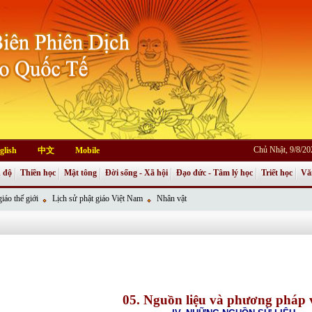
Chủ Nhật, 9/8/2
glish
中文
Mobile
 độ
Thiền học
Mật tông
Đời sống - Xã hội
Đạo đức - Tâm lý học
Triết học
Vă
iáo thế giới
Lịch sử phật giáo Việt Nam
Nhân vật
05. Nguồn liệu và phương pháp v