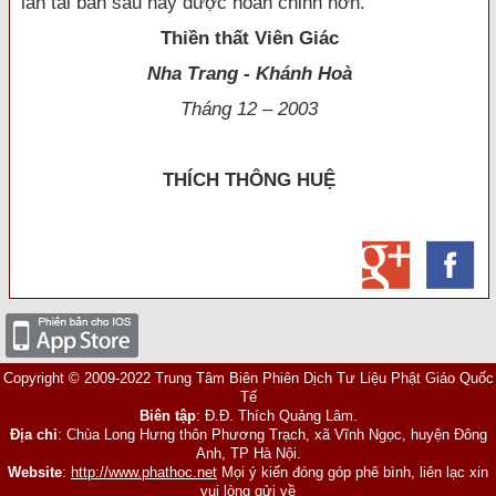
lần tái bản sau này được hoàn chỉnh hơn.
Thiền thất Viên Giác
Nha Trang - Khánh Hoà
Tháng 12 – 2003
THÍCH THÔNG HUỆ
Copyright © 2009-2022 Trung Tâm Biên Phiên Dịch Tư Liệu Phật Giáo Quốc
Tế
Biên tập
: Đ.Đ. Thích Quảng Lâm.
Địa chỉ
: Chùa Long Hưng thôn Phương Trạch, xã Vĩnh Ngọc, huyện Đông
Anh, TP Hà Nội.
Website
:
http://www.phathoc.net
Mọi ý kiến đóng góp phê bình, liên lạc xin
vui lòng gửi về