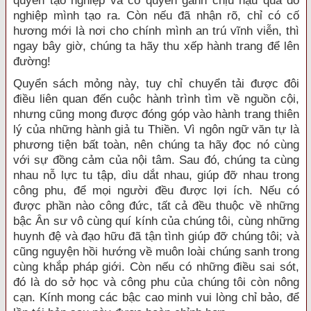
quyền tạo nghiệp và có quyền gánh chịu hậu quả do
nghiệp mình tạo ra. Còn nếu đã nhận rõ, chỉ có cố
hương mới là nơi cho chính mình an trú vĩnh viễn, thì
ngay bây giờ, chúng ta hãy thu xếp hành trang để lên
đường!
Quyển sách mỏng này, tuy chỉ chuyển tải được đôi
điều liên quan đến cuộc hành trình tìm về nguồn cội,
nhưng cũng mong được đóng góp vào hành trang thiên
lý của những hành giả tu Thiền. Vì ngôn ngữ văn tự là
phương tiện bất toàn, nên chúng ta hãy đọc nó cùng
với sự đồng cảm của nội tâm. Sau đó, chúng ta cùng
nhau nỗ lực tu tập, dìu dắt nhau, giúp đỡ nhau trong
công phu, để mọi người đều được lợi ích. Nếu có
được phần nào công đức, tất cả đều thuộc về những
bậc Ân sư vô cùng quí kính của chúng tôi, cùng những
huynh đệ và đạo hữu đã tận tình giúp đỡ chúng tôi; và
cũng nguyện hồi hướng về muôn loài chúng sanh trong
cùng khắp pháp giới. Còn nếu có những điều sai sót,
đó là do sở học và công phu của chúng tôi còn nông
cạn. Kính mong các bậc cao minh vui lòng chỉ bảo, để