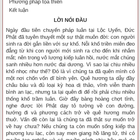
Phương pháp tọa thiền
Kết luận
LỜI NÓI ĐẦU
Ngày đầu tiên chuyển pháp luân tại Lộc Uyển, Đức
Phật đã tuyên thuyết một sự thật muôn đời: con người
sinh ra đời gắn liền với sự khổ. Nỗi khổ triền miên đeo
đẳng từ khi con người mới sinh ra cho đến khi nhắm
mắt; nên trong vô lượng kiếp luân hồi, nước mắt chúng
sanh nhiều hơn nước đại dương. Vì sao lại chịu nhiều
khổ nhọc như thế? Đó là vì chúng ta đã quên mình có
một nơi chốn vốn dĩ bình yên. Quê hương ta dẫy đầy
châu báu và đủ loại kỳ hoa dị thảo, vĩnh viễn thanh
bình an lạc, nhưng ta lại quên đi để rồi phải chịu nhiều
thống khổ trầm luân. Giờ đây bàng hoàng chợt tỉnh,
nghe được lời Phật dạy tỏ tường về con đường,
hướng đi và phương cách trở về quê hương muôn
thuở. Vấn đề còn lại là chúng ta đã thật sự muốn trở
về hay chưa? Nếu chúng ta còn muốn sống kiếp tha
phương lưu lạc, còn say men giang hồ lãng tử, thì có