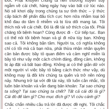
Ðức Phật khuyên chúng ta nên thường xuyên suy
ngẫm về cái chết, hàng ngày hay vào bất cứ lúc nào.
Nó sẽ khơi dậy trong chúng ta sự tỉnh thức – ý thức
cấp bách để phấn đấu tích cực hơn nữa nhằm loại bỏ
khổ đau do tâm ô nhiễm và bị lừa dối mang lại. Tôi
thích nói về cái chết. Ðó là đề tài sở thích của tôi. Phải
chăng tôi bệnh hoạn? Cũng được đi - Cứ tiếp tục. Bạn
có thể nói tôi bệnh hoạn và gì đi nữa tùy bạn. Không
sao cả. Tôi không bận tâm. Người ta, có nghĩa không
chỉ có tôi mà cả bạn nữa, phải thừa nhận nhân quyền
căn bản được bầy tỏ quan điểm và cảm nghĩ miễn là
bầy tỏ như vậy một cách chính đáng, đồng cảm, không
bị áp đặt và bất bạo động. Không ai có thể giận dữ với
một người vì việc bầy tỏ bằng cách thức như vậy, dù
không may là đôi khi chúng ta quên và trở nên nóng
nảy. Nhưng trở lại với đề tài này, tôi luôn cân nhắc, tôi
luôn băn khoăn và vẫn đang băn khoăn:
Tại sao chúng
ta sống? Tại sao chúng ta chết? Tất cả cái đó là gì?
Cái đó để làm gì? Cho mục đích gì? Vì cứu cánh gì?
Chắc chắn nhiều câu trả lời đã được đề nghị. Tôi chắc