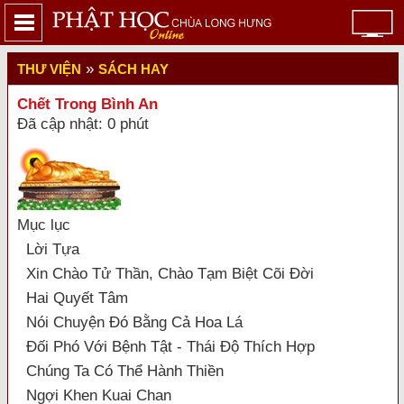
»
THƯ VIỆN
SÁCH HAY
Chết Trong Bình An
Đã cập nhật: 0 phút
Mục lục
Lời Tựa
Xin Chào Tử Thần, Chào Tạm Biệt Cõi Đời
Hai Quyết Tâm
Nói Chuyện Đó Bằng Cả Hoa Lá
Đối Phó Với Bệnh Tật - Thái Độ Thích Hợp
Chúng Ta Có Thể Hành Thiền
Ngợi Khen Kuai Chan