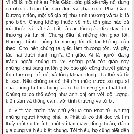
Vì tôi là một nhà tu Phật Giáo, độc giả sẽ thấy nội dung
có nhiều chuẩn tắc đạo đức và khái niệm Phật Giáo.
Ðương nhiên, một số giá trị như tình thương và từ bi là
phổ biến. Chúng không thuộc về một tôn giáo nào cả
mà thuộc về tất cả. Tất cả các tôn giáo đều dạy tình
thương và từ bi. Chúng đều là những tôn giáo tốt.
Nhưng chính chúng ta những tín đồ lại không tuân
theo. Cho nên chúng ta giết, làm thương tổn, và gây
tác hại dưới danh nghĩa tôn giáo. Ai là người đáng
trách ngoài chúng ta ra! Không phải tôn giáo hay
những khai sáng ra tôn giáo bao giờ cũng thuyết giảng
tình thương, trí tuệ, và lòng khoan dung, tha thứ và từ
bi sao. Nếu chúng ta có thể tỉnh thức trước sự ngu si
của chúng ta thì chúng ta có thể thương yêu thật tình.
Chúng ta có thể sống như anh chị em với độ lượng,
kiên tâm và thông cảm, với tình thương và từ bi.
Tôi viết tác phẩm này chủ yếu là cho Phật tử. Nhưng
những người không phải là Phật tử có thể đọc và tìm
thấy một số lợi ích, một số lãnh vực đồng thuận, đánh
giá đúng và hiểu biết chung. Tối thiểu, họ cũng biết đến