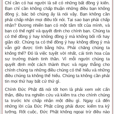
Chỉ cần có hai người là sẽ có những bất đồng ý kiến.
Bạn chỉ cần không chấp thuận những điều bạn không
đồng ý, bác bỏ chúng ấy là nói vậy. Bạn không cần
phải chấp nhận mọi điều tôi nói. Tại sao bạn phải chấp
nhận? Ðương nhiên bạn có một tâm tốt của mình, và
bạn có thể nghĩ và quyết định cho chính bạn. Chúng ta
có thể đồng ý hay không đồng ý mà không bối rối hay
giận dữ. Chúng ta có thể đồng ý hay không đồng ý mà
vẫn giữ được tình bằng hữu. Phải chăng chúng ta
không thể? Ðó là việc tuyệt vời nhất, cái tinh hoa của
sự trưởng thành tinh thần. Vì mỗi người chúng ta
quyết định một cách thành thực và ngay thẳng cho
chính chúng ta những điều chúng có thể hiểu và những
điều chúng ta không thể hiểu. Chúng ta không cần phải
tin mọi thứ hay bất cứ thứ gì.
Chính Ðức Phật đã nói tốt hơn là phải xem xét cẩn
thận, điều tra nghiên cứu và kiểm tra cho chính chúng
ta trước khi chấp nhận một điều gì. Ngay cả đến
những lời của Ðức Phật cũng phải được kiểm tra kỹ
lưỡng. Rốt cuộc, Ðức Phật không ngoại trừ điều nào