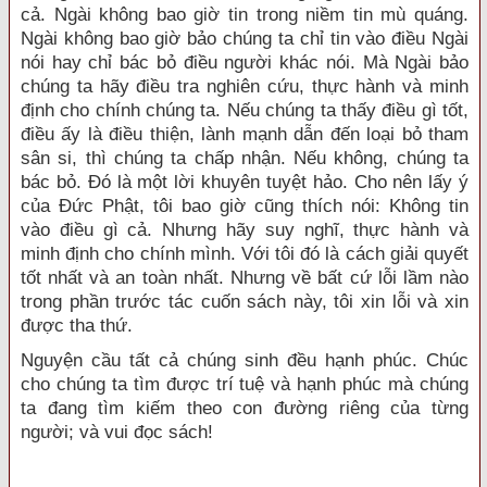
cả. Ngài không bao giờ tin trong niềm tin mù quáng.
Ngài không bao giờ bảo chúng ta chỉ tin vào điều Ngài
nói hay chỉ bác bỏ điều người khác nói. Mà Ngài bảo
chúng ta hãy điều tra nghiên cứu, thực hành và minh
định cho chính chúng ta. Nếu chúng ta thấy điều gì tốt,
điều ấy là điều thiện, lành mạnh dẫn đến loại bỏ tham
sân si, thì chúng ta chấp nhận. Nếu không, chúng ta
bác bỏ. Ðó là một lời khuyên tuyệt hảo. Cho nên lấy ý
của Ðức Phật, tôi bao giờ cũng thích nói: Không tin
vào điều gì cả. Nhưng hãy suy nghĩ, thực hành và
minh định cho chính mình. Với tôi đó là cách giải quyết
tốt nhất và an toàn nhất. Nhưng về bất cứ lỗi lầm nào
trong phần trước tác cuốn sách này, tôi xin lỗi và xin
được tha thứ.
Nguyện cầu tất cả chúng sinh đều hạnh phúc. Chúc
cho chúng ta tìm được trí tuệ và hạnh phúc mà chúng
ta đang tìm kiếm theo con đường riêng của từng
người; và vui đọc sách!