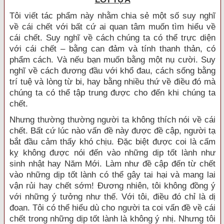
Tôi viết tác phẩm này nhằm chia sẻ một số suy nghĩ
về cái chết với bất cứ ai quan tâm muốn tìm hiểu về
cái chết. Suy nghĩ về cách chúng ta có thể trực diện
với cái chết – bằng can đảm và tính thanh thản, có
phẩm cách. Và nếu bạn muốn bằng một nụ cười. Suy
nghĩ về cách đương đầu với khổ đau, cách sống bằng
trí tuệ và lòng từ bi, hay bằng nhiều thứ về điều đó mà
chúng ta có thể tập trung được cho đến khi chúng ta
chết.
Nhưng thường thường người ta không thích nói về cái
chết. Bất cứ lúc nào vấn đề này được đề cập, người tạ
bắt đầu cảm thấy khó chịu. Ðặc biệt được coi là cấm
kỵ không được nói đến vào những dịp tốt lành như
sinh nhật hay Năm Mới. Làm như đề cập đến từ chết
vào những dịp tốt lành có thể gây tai hại và mang lai
vận rủi hay chết sớm! Ðương nhiên, tôi không đồng ý
với những ý tưởng như thế. Với tôi, điều đó chỉ là dị
đoan. Tôi có thể hiểu dù cho người ta coi vấn đề về cái
chết trong những dịp tốt lành là không ý nhị. Nhưng tôi