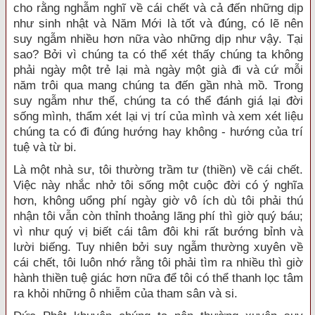
cho rằng nghẫm nghĩ về cái chết và cả đến những dịp
như sinh nhật và Năm Mới là tốt và đúng, có lẽ nên
suy ngẫm nhiều hơn nữa vào những dịp như vậy. Tại
sao? Bởi vì chúng ta có thể xét thấy chúng ta không
phải ngày một trẻ lại mà ngày một già đi và cứ mỗi
năm trôi qua mang chúng ta đến gần nhà mồ. Trong
suy ngẫm như thế, chúng ta có thể đánh giá lại đời
sống mình, thẩm xét lại vị trí của mình và xem xét liệu
chúng ta có đi đúng hướng hay không - hướng của trí
tuệ và từ bi.
Là một nhà sư, tôi thường trầm tư (thiền) về cái chết.
Việc này nhắc nhở tôi sống một cuộc đời có ý nghĩa
hơn, không uổng phí ngày giờ vô ích dù tôi phải thú
nhận tôi vẫn còn thỉnh thoảng lãng phí thì giờ quý báu;
vì như quý vị biết cái tâm đôi khi rất bướng bỉnh và
lười biếng. Tuy nhiên bởi suy ngẫm thường xuyên về
cái chết, tôi luôn nhớ rằng tôi phải tìm ra nhiều thì giờ
hành thiền tuệ giác hơn nữa để tôi có thể thanh lọc tâm
ra khỏi những ô nhiễm của tham sân và si.