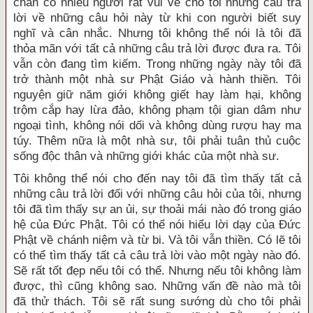
chắn có nhiều người rất vui vẻ cho tôi những câu trả
lời về những câu hỏi này từ khi con người biết suy
nghĩ và cân nhắc. Nhưng tôi không thể nói là tôi đã
thỏa mãn với tất cả những câu trả lời được đưa ra. Tôi
vẫn còn đang tìm kiếm. Trong những ngày này tôi đã
trở thành một nhà sư Phật Giáo và hành thiền. Tôi
nguyện giữ năm giới không giết hay làm hại, không
trộm cắp hay lừa đảo, không phạm tội gian dâm như
ngoại tình, không nói dối và không dùng rượu hay ma
túy. Thêm nữa là một nhà sư, tôi phải tuân thủ cuộc
sống độc thân và những giới khác của một nhà sư.
Tôi không thể nói cho đến nay tôi đã tìm thấy tất cả
những câu trả lời đối với những câu hỏi của tôi, nhưng
tôi đã tìm thấy sự an ủi, sự thoải mái nào đó trong giáo
hệ của Ðức Phật. Tôi có thể nói hiểu lời dạy của Ðức
Phật về chánh niệm và từ bi. Và tôi vẫn thiền. Có lẽ tôi
có thể tìm thấy tất cả câu trả lời vào một ngày nào đó.
Sẽ rất tốt đẹp nếu tôi có thể. Nhưng nếu tôi không làm
được, thì cũng không sao. Những vấn đề nào mà tôi
đã thử thách. Tôi sẽ rất sung sướng dù cho tôi phải