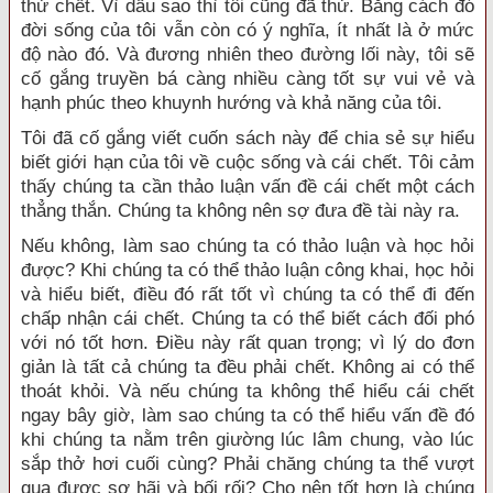
thử chết. Vì dẫu sao thì tôi cũng đã thử. Bằng cách đó
đời sống của tôi vẫn còn có ý nghĩa, ít nhất là ở mức
độ nào đó. Và đương nhiên theo đường lối này, tôi sẽ
cố gắng truyền bá càng nhiều càng tốt sự vui vẻ và
hạnh phúc theo khuynh hướng và khả năng của tôi.
Tôi đã cố gắng viết cuốn sách này để chia sẻ sự hiểu
biết giới hạn của tôi về cuộc sống và cái chết. Tôi cảm
thấy chúng ta cần thảo luận vấn đề cái chết một cách
thẳng thắn. Chúng ta không nên sợ đưa đề tài này ra.
Nếu không, làm sao chúng ta có thảo luận và học hỏi
được? Khi chúng ta có thể thảo luận công khai, học hỏi
và hiểu biết, điều đó rất tốt vì chúng ta có thể đi đến
chấp nhận cái chết. Chúng ta có thể biết cách đối phó
với nó tốt hơn. Ðiều này rất quan trọng; vì lý do đơn
giản là tất cả chúng ta đều phải chết. Không ai có thể
thoát khỏi. Và nếu chúng ta không thể hiểu cái chết
ngay bây giờ, làm sao chúng ta có thể hiểu vấn đề đó
khi chúng ta nằm trên giường lúc lâm chung, vào lúc
sắp thở hơi cuối cùng? Phải chăng chúng ta thể vượt
qua được sợ hãi và bối rối? Cho nên tốt hơn là chúng