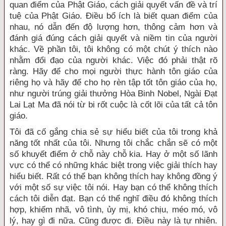
quan điểm của Phật Giáo, cách giải quyết vấn đề và trí
tuệ của Phật Giáo. Ðiều bổ ích là biết quan điểm của
nhau, nó dẫn đến độ lượng hơn, thông cảm hơn và
đánh giá đúng cách giải quyết và niềm tin của người
khác. Về phần tôi, tôi không có một chút ý thích nào
nhằm đổi đạo của người khác. Việc đó phải thật rõ
ràng. Hãy để cho mọi người thực hành tôn giáo của
riêng họ và hãy để cho họ rèn tập tốt tôn giáo của họ,
như người trúng giải thưởng Hòa Binh Nobel, Ngài Ðạt
Lai Lạt Ma đã nói từ bi rốt cuộc là cốt lõi của tất cả tôn
giáo.
Tôi đã cố gắng chia sẻ sự hiểu biết của tôi trong khả
năng tốt nhất của tôi. Nhưng tôi chắc chắn sẽ có một
số khuyết điểm ở chỗ này chỗ kia. Hay ở một số lãnh
vực có thể có những khác biệt trong việc giải thích hay
hiểu biết. Rất có thể bạn không thích hay không đồng ý
với một số sự việc tôi nói. Hay bạn có thể không thích
cách tôi diễn đạt. Bạn có thể nghĩ điều đó không thích
hợp, khiếm nhã, vô tình, ủy mị, khó chịu, méo mó, vô
lý, hay gì đi nữa. Cũng được đi. Ðiều này là tự nhiên.