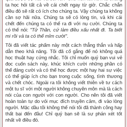
ta học hỏi tất cả về cái chết ngay từ giờ. Chắc chắn
điều đó sẽ rất có ích cho chúng ta. Vậy chúng ta không
cần sợ hãi nữa. Chúng ta sẽ có lòng tin, và khi cái
chết đến chúng ta có thể ra đi với nụ cười. Chúng ta
có thể nói:
"Tử Thần, cứ làm điều xấu nhất đi. Ta biết
mi rồi và ta có thể mỉm cười"
.
Tôi đã viết tác phẩm này một cách thẳng thắn và hấp
dẫn theo khả năng. Tôi đã cố gắng để nó không quá
học thuật hay cứng nhắc. Tôi chỉ muốn quý bạn vui vẻ
đọc cuốn sách này, khúc khích cười những phần có
thể đáng cười và có thể học được một hay hai sự việc
có thể giúp ích cho bạn trong cuộc sống, tình thương
và chết chóc. Ngoài ra tôi không viết thiên về tư cách
một tu sĩ với một người không chuyên môn mà là cách
nói của con người với con người. Cho nên tôi đã viết
hoàn toàn tự do vói mục đích truyền cảm, đi vào lòng
người. Mặc dầu tôi không thể nói tôi đã thành công hay
thất bại đến đâu! Chỉ quý bạn sẽ là sự phán xét tốt
nhất về điều đó.