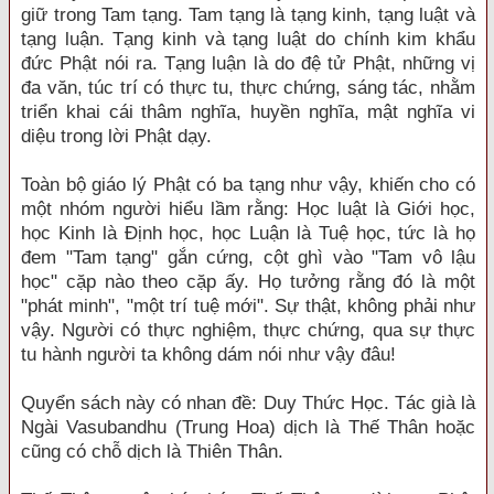
giữ trong Tam tạng. Tam tạng là tạng kinh, tạng luật và
tạng luận. Tạng kinh và tạng luật do chính kim khẩu
đức Phật nói ra. Tạng luận là do đệ tử Phật, những vị
đa văn, túc trí có thực tu, thực chứng, sáng tác, nhằm
triển khai cái thâm nghĩa, huyền nghĩa, mật nghĩa vi
diệu trong lời Phật dạy.
Toàn bộ giáo lý Phật có ba tạng như vậy, khiến cho có
một nhóm người hiểu lầm rằng: Học luật là Giới học,
học Kinh là Ðịnh học, học Luận là Tuệ học, tức là họ
đem "Tam tạng" gắn cứng, cột ghì vào "Tam vô lậu
học" cặp nào theo cặp ấy. Họ tưởng rằng đó là một
"phát minh", "một trí tuệ mới". Sự thật, không phải như
vậy. Người có thực nghiệm, thực chứng, qua sự thực
tu hành người ta không dám nói như vậy đâu!
Quyển sách này có nhan đề: Duy Thức Học. Tác già là
Ngài Vasubandhu (Trung Hoa) dịch là Thế Thân hoặc
cũng có chỗ dịch là Thiên Thân.