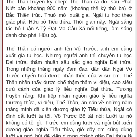
Thế Thân truyện ký chép: Thế Thân ra đời sau Phật
Niết bàn khoảng 900 năm (khoảng thế kỷ thứ ba) ở
Bắc Thiên trúc. Thuở mới xuất gia, Ngài tu học theo
giáo phái Hữu bộ Tiểu thừa. Thời gian này, Ngài sáng
tác bộ Luận A Tỳ Ðạt Ma Câu Xá nổi tiếng, làm sáng
danh cho phái Hữu bộ.
Thế Thân có người anh tên Vô Trước, anh em cùng
xuất gia tu học. Nhưng người anh thì chuyên tu học
Ðại thừa, thấm nhuần sâu sắc giáo nghĩa Ðại thừa.
Trong những tháng ngày đàm đạo, dần dần Ngài Vô
Trước chyển hoá được nhận thức của vị sư em. Thế
Thân nhận thấy được chổ thậm thâm vi diệu, cao siêu
cưú cánh của giáo lý liễu nghĩa Ðại thừa. Tương
truyền rằng: Khi tiếp nhận nguồn giáo lý liễu nghĩa
thượng thừa, vi diệu, Thế Thân, ăn năn về những năm
tháng mình đã xiển dương giáo lý Tiểu thừa, Ngài có
định cắt lưỡi tạ tội. Vô Trước Bồ tát nói: Lưỡi tự nó
không có tội gì. Trước em dùng lưỡi và ngòi bút xiển
dương giáo nghĩa Tiểu thừa, giờ đây em cũng dùng
lưỡi và ngòi bút để xiển dương chánh giáo Ðại thừa là