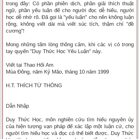
trong đây: Có phần phiên dịch, phần giải thích thuật
ngữ, phần yếu luận để cho người đọc dễ hiểu, người
học dễ nhớ rõ. Ðã gọi là "yếu luận" cho nên không luận
rộng, không viết dài mà viết súc tích, thậm chí "đề
cương"!
Mong những tấm lòng thông cảm, khi các vị có trong
tay quyển "Duy Thức Học Yếu Luận" này.
Viết tại Thao Hối Am
Mùa Ðông, năm Kỷ Mão, tháng 10 năm 1999
H.T. THÍCH TỪ THÔNG
Dẫn Nhập
Duy Thức Học, môn nghiên cứu tìm hiểu nguyên ủy
của hiện tượng vạn pháp để xác lập một luận cứ, cho
người tìm hiểu học và đọc có thể biết được. Duy Thức