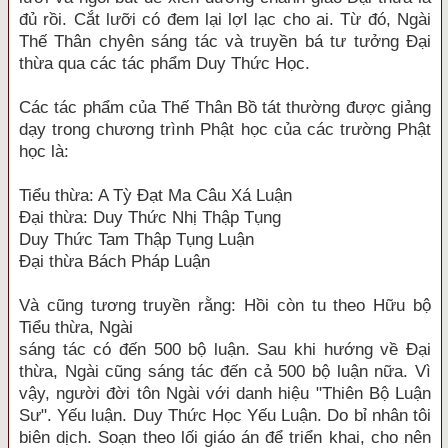
đủ rồi. Cắt lưỡi có đem lại lợI lạc cho ai. Từ đó, Ngài
Thế Thân chyên sáng tác và truyền bá tư tưởng Ðại
thừa qua các tác phẩm Duy Thức Học.
Các tác phẩm của Thế Thân Bồ tát thường được giảng
dạy trong chương trình Phật học của các trường Phật
học là:
Tiểu thừa: A Tỳ Ðạt Ma Câu Xá Luận
Ðại thừa: Duy Thức Nhị Thập Tụng
Duy Thức Tam Thập Tụng Luận
Ðại thừa Bách Pháp Luận
Và cũng tương truyền rằng: Hồi còn tu theo Hữu bộ
Tiểu thừa, Ngài
sáng tác có đến 500 bộ luận. Sau khi hướng về Ðại
thừa, Ngài cũng sáng tác đến cả 500 bộ luận nữa. Vì
vậy, người đời tôn Ngài với danh hiệu "Thiên Bộ Luận
Sư". Yếu luận. Duy Thức Học Yếu Luận. Do bỉ nhân tôi
biên dịch. Soạn theo lối giáo án để triển khai, cho nên