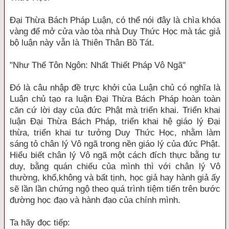
Ðại Thừa Bách Pháp Luận, có thể nói đây là chìa khóa
vàng để mở cửa vào tòa nhà Duy Thức Học mà tác giả
bộ luận này vẫn là Thiên Thân Bồ Tát.
"Như Thế Tôn Ngôn: Nhất Thiết Pháp Vô Ngã"
Ðó là câu nhập đề trực khởi của Luận chủ có nghĩa là
Luận chủ tạo ra luận Ðại Thừa Bách Pháp hoàn toàn
căn cứ lời dạy của đức Phật mà triển khai. Triển khai
luận Ðại Thừa Bách Pháp, triển khai hệ giáo lý Ðại
thừa, triển khai tư tưởng Duy Thức Học, nhằm làm
sáng tỏ chân lý Vô ngã trong nền giáo lý của đức Phật.
Hiểu biết chân lý Vô ngã một cách đích thực bằng tư
duy, bằng quán chiếu của mình thì với chân lý Vô
thường, khổ,không và bất tịnh, học giả hay hành giả ấy
sẽ lần lần chứng ngộ theo quá trình tiệm tiến trên bước
đường học đạo và hành đạo của chính mình.
Ta hãy đọc tiếp: