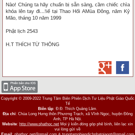
Nào! Chúng ta hãy chuẩn bị sẵn sàng, cầm chiếc chìa
khóa lên tay đi...!iế tại Thao Hối AMùa Ðông, năm Kỷ
Mão, tháng 10 năm 1999
Phật lịch 2543
H.T THÍCH TỪ THÔNG
Copyright © 2009-2022 Trung Tâm Biên Phiên Dịch Tư Liệu Phật Giáo Quốc
Tế
Biên tập
: Đ.Đ. Thích Quảng Lâm.
Địa chỉ
: Chùa Long Hưng thôn Phương Trạch, xã Vĩnh Ngọc, huyện Đông
Anh, TP Hà Nội.
Website
:
http://www.phathoc.net
Mọi ý kiến đóng góp phê bình, liên lạc xin
vui lòng gửi về
Email
:
phathoc.net@gmail.com
&
trungtamphiendichphatgiaoqt@gmail.com