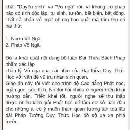
chất "Duyên sinh" và "Vô ngã" rồi, vì không có pháp
nào có tính độc lập, tự sinh, tự tồn, bất biến, bất động.
"Tất cả pháp vô ngã" nhưng bao quát mà tóm thu có
hai thứ:
1. Nhơn Vô Ngã
2. Pháp Vô Ngã.
Ðó là khái quát nội dung bộ luận Ðại Thừa Bách Pháp
nhằm xác lập
chân lý Vô ngã qua cái nhìn của Ðại thừa Duy Thức
Học với vấn đề vũ trụ nhân sinh quan.
Giáo án nảy tôi viết cho trình độ Cao đẳng Phật học,
ngắn gọn, súc tích. Nó đòi hỏi nhiều ở người triển khai
hướng dẫn. Triển khai tốt, người nghe sẽ thu thập
được nhiều kiến giải Phật học để làm cơ sở ban đầu
cho những ai có ý muốn tham quan tường tận toà lâu
đài Pháp Tướng Duy Thức Học đồ sộ xa xa phiá
trước.