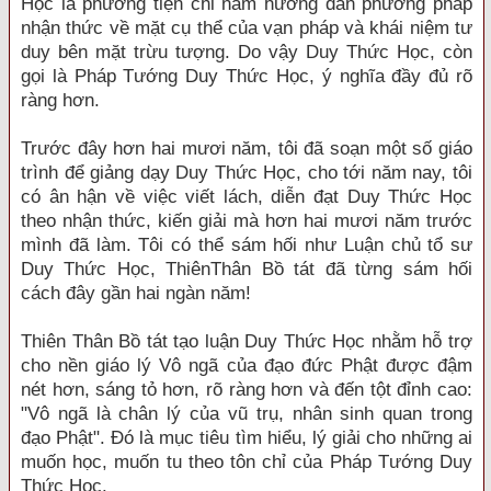
Học là phương tiện chỉ nam hướng dẫn phương pháp
nhận thức về mặt cụ thể của vạn pháp và khái niệm tư
duy bên mặt trừu tượng. Do vậy Duy Thức Học, còn
gọi là Pháp Tướng Duy Thức Học, ý nghĩa đầy đủ rõ
ràng hơn.
Trước đây hơn hai mươi năm, tôi đã soạn một số giáo
trình để giảng dạy Duy Thức Học, cho tới năm nay, tôi
có ân hận về việc viết lách, diễn đạt Duy Thức Học
theo nhận thức, kiến giải mà hơn hai mươi năm trước
mình đã làm. Tôi có thể sám hối như Luận chủ tổ sư
Duy Thức Học, ThiênThân Bồ tát đã từng sám hối
cách đây gần hai ngàn năm!
Thiên Thân Bồ tát tạo luận Duy Thức Học nhằm hỗ trợ
cho nền giáo lý Vô ngã của đạo đức Phật được đậm
nét hơn, sáng tỏ hơn, rõ ràng hơn và đến tột đỉnh cao:
"Vô ngã là chân lý của vũ trụ, nhân sinh quan trong
đạo Phật". Ðó là mục tiêu tìm hiểu, lý giải cho những ai
muốn học, muốn tu theo tôn chỉ của Pháp Tướng Duy
Thức Học.