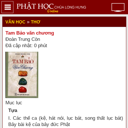
»
VĂN HỌC
THƠ
Tam Bảo văn chương
Đoàn Trung Còn
Đã cập nhật: 0 phút
Mục lục
Tựa
I. Các thể ca (kệ, hát nói, lục bát, song thất lục bát)
Bảy bài kệ của bảy đức Phật