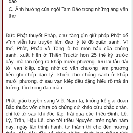
dao
C. Ảnh hưởng của ngôi Tam Bảo trong những áng văn
thơ
Đức Phật thuyết Pháp, chư tăng gìn giữ pháp Phật để
vĩnh viễn lưu truyền làm đạo lý tế độ quần sanh. Vì
thế, Phật, Pháp và Tăng là ba món báu của chúng
sanh, xuất hiện ở Thiên Trúctừ hơn 25 thế kỷ trước
đây, mà lan rộng ra khắp mười phương, lưu lại lâu dài
tới vạn kiếp, cũng nhờ có văn chương làm phương
tiện ghi chép đạo lý, khiến cho chúng sanh ở khắp
mười phương, ở sau vạn kiếp đều đặng hiểu rõ mà tin
tưởng, tôn trọng đạo mầu.
Phật giáo truyền sang Việt Nam ta, không kể giai đoạn
Bắc thuộc vốn chưa có chứng cứ khảo cứu chắc chắn,
chỉ kể từ sau khi độc lập, trải qua các triều Đinh, Lê,
Lý, Trần, Hậu Lê, cho tới triều Nguyễn, trên ngàn năm
nay, ngày lần thịnh hành, từ thành thị cho đến hương