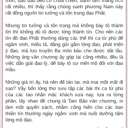
thôn, đâu đâu đều có chùa chiền, danh lam thắng tích
rất nhiều, thì thấy rằng chúng sanh phương Nam này
rất đông người tin tưởng và tôn trọng đạo Phật.
Nhưng tin tưởng và tôn trọng mà không bày tỏ thành
lời thì không đủ tỏ được lòng thành tín. Cho nên các
tín đồ đạo Phật thường dùng các thể thi ca từ phú để
ngâm vịnh, miêu tả, đặng gửi gắm lòng đạo, phát triển
ý đạo, mà lưu truyền Ba món báu cho được dài lâu.
Những áng văn chương ấy góp lại cũng nhiều, đều là
việc dẫn giải đạo lý, để bày tỏ sự mến mộ đối với đạo
mầu.
Những giá trị ấy, há nên để tán lạc mà mai một mất đi
sao? Vậy bổn tòng thơ sưu tập các bài thi ca từ phú
của các tao nhân mặc khách xưa nay, lựa ra từng
phần, lấy nhan đề chung là Tam Bảo văn chương, in
làm một quyển sách, nhằm cống hiến cho các bạn
thiện tín thường ngày ngâm vịnh mà nuôi dưỡng tấm
lòng mộ đạo.