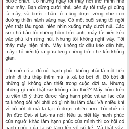
bước chân. Có những ngày tôi thấy hơi thở mình nhẹ
như mây. Bạn đừng cười nhé, bên ấy tôi thấy gì cũng
là mây, và bước chân tôi cũng được vững như con
đường thiền hành sáng nay. Có một buổi sáng tôi ngồi
yên thật lâu ngoài hiên nhìn xuống mây dưới núi. Các
sư chú bảo tôi những hôm trời lạnh, mây từ biển kéo
vào phủ kín rừng núi. Nhưng tôi không nghĩ vậy. Tôi
thấy mây hiện hình. Mây không từ đâu kéo đến hết,
mây chỉ hiển lộ ra giữa lưng chừng trời che kín không
gian.
Tôi nhớ có ai đó nói hạnh phúc không phải là một tiến
trình đi thu thập thêm mà là xả bỏ bớt đi. Bỏ bớt đi
những gì không cần thiết trong cuộc đời ta. Nhưng
những gì mới thật sự không cần thiết? Mấy hôm trên
tu viện tôi ý thức được rằng hạnh phúc và an lạc của
ta không đòi hỏi phải có gì nhiều lắm đâu! Và nhiều khi
vì bỏ bớt đi mà ta lại có được nhiều hơn. Tôi nhớ có
lần đức Đạt-lai Lạt-ma nói: Nếu ta biết lấy hạnh phúc
của người khác làm hạnh phúc của mình thì cơ hội có
hạnh phúc của ta sẽ tăng lên vô số kể. Mà thật vậy,