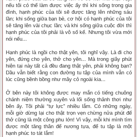
nếu tôi có thể làm được việc ấy thì khi sống trong gia
đình, hạnh phúc của tôi sẽ được tăng lên những sáu
lần; khi sống giữa bạn bè, cơ hội có hạnh phúc của tôi
sẽ tăng lên vài chục lần; và khi sống giữa cuộc đời thì
hạnh phúc của tôi phải là vô số kể. Nhưng tôi vừa mới
nói nếu...
Hạnh phúc là ngồi cho thật yên, tôi nghĩ vậy. Là đi cho
yên, đứng cho yên, thở cho yên... Mà trong giây phút
hiện tại này tất cả đều đang thật yên, phải không bạn?
Dầu vẫn biết rằng con đường tu tập của mình vẫn có
lúc cũng bềnh bồng như mây cỏ ngoài kia...
Ở bên này tôi không được may mắn có tiếng chuông
chánh niệm thường xuyên và lối sống thảnh thơi như
bên ấy. Tôi phải “tự lực” nhiều lắm. Có những ngày,
mỗi giờ dừng lại cho thật trọn vẹn chừng nửa phút để
thở cũng là một công phu lớn! Vì vậy, mỗi khi mình tìm
được một tăng thân để nương tựa, để tu tập là một
hạnh phúc to tát lắm!