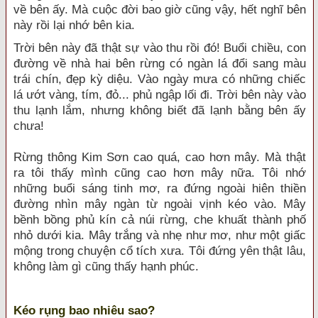
về bên ấy. Mà cuộc đời bao giờ cũng vậy, hết nghĩ bên
này rồi lại nhớ bên kia.
Trời bên này đã thật sự vào thu rồi đó! Buổi chiều, con
đường về nhà hai bên rừng có ngàn lá đổi sang màu
trái chín, đẹp kỳ diệu. Vào ngày mưa có những chiếc
lá ướt vàng, tím, đỏ... phủ ngập lối đi. Trời bên này vào
thu lạnh lắm, nhưng không biết đã lạnh bằng bên ấy
chưa!
Rừng thông Kim Sơn cao quá, cao hơn mây. Mà thật
ra tôi thấy mình cũng cao hơn mây nữa. Tôi nhớ
những buổi sáng tinh mơ, ra đứng ngoài hiên thiền
đường nhìn mây ngàn từ ngoài vịnh kéo vào. Mây
bềnh bồng phủ kín cả núi rừng, che khuất thành phố
nhỏ dưới kia. Mây trắng và nhẹ như mơ, như một giấc
mộng trong chuyện cổ tích xưa. Tôi đứng yên thật lâu,
không làm gì cũng thấy hạnh phúc.
Kéo rụng bao nhiêu sao?