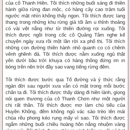
của cô Thanh Hiền. Tôi thích những buổi sáng đi thiền
hành giữa rừng đan mộc, có hàng cây cao trăm tuổi
ngước mặt nhìn không thấy ngọn. Tôi thích được lang
thang trong những khu rừng già tối âm u thỉnh thoảng
có vài vệt nắng như từ thiên đường rọi xuống. Tôi
thích được ngồi trong cốc cô Quảng Tâm nghe kể
chuyện ngày xưa rồi một lần rời xa phố thị. Tôi thích
những con đường thiền hành nhỏ quanh co có chênh
vênh ghềnh đá. Tôi thích được nằm xuống ngủ thật
yên dưới bầu trời khuya có hàng thông đứng im in
bóng trên nền trời đầy sao vang tiếng rừng đêm.
Tôi thích được bước qua Tổ đường và ý thức rằng
ngàn đời sau người xưa vẫn có mặt trong mỗi bước
chân ta đi. Tôi thích được thấy dáng đi hiền lành, giọng
nói quen thương của cô Thanh Chơn như một người
chị rất thân. Tôi thích được mơ làm chú tiểu của
Huyền Không, đêm không ngủ vác sào trèo lên mái
chùa rêu phong kéo rụng mấy vì sao. Tôi thích được
ngắm những buổi chiều hoàng hôn nắng nhuộm vàng