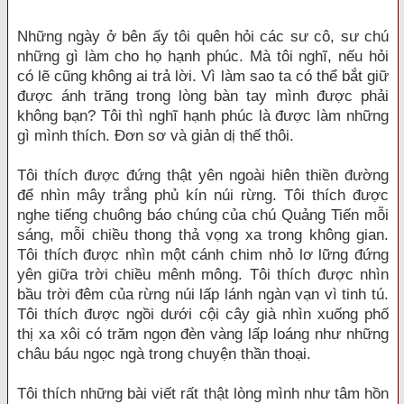
Những ngày ở bên ấy tôi quên hỏi các sư cô, sư chú
những gì làm cho họ hạnh phúc. Mà tôi nghĩ, nếu hỏi
có lẽ cũng không ai trả lời. Vì làm sao ta có thể bắt giữ
được ánh trăng trong lòng bàn tay mình được phải
không bạn? Tôi thì nghĩ hạnh phúc là được làm những
gì mình thích. Đơn sơ và giản dị thế thôi.
Tôi thích được đứng thật yên ngoài hiên thiền đường
để nhìn mây trắng phủ kín núi rừng. Tôi thích được
nghe tiếng chuông báo chúng của chú Quảng Tiến mỗi
sáng, mỗi chiều thong thả vọng xa trong không gian.
Tôi thích được nhìn một cánh chim nhỏ lơ lững đứng
yên giữa trời chiều mênh mông. Tôi thích được nhìn
bầu trời đêm của rừng núi lấp lánh ngàn vạn vì tinh tú.
Tôi thích được ngồi dưới cội cây già nhìn xuống phố
thị xa xôi có trăm ngọn đèn vàng lấp loáng như những
châu báu ngọc ngà trong chuyện thần thoại.
Tôi thích những bài viết rất thật lòng mình như tâm hồn