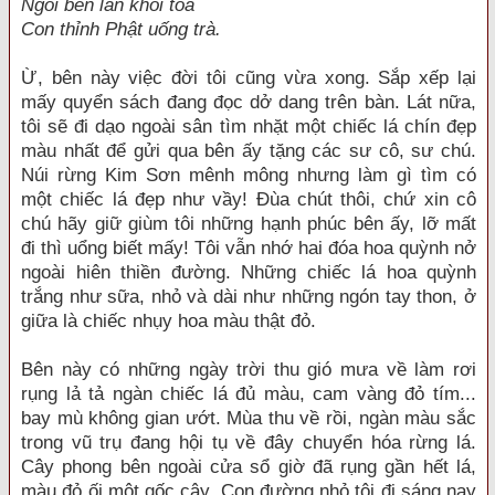
Ngồi bên làn khói tỏa
Con thỉnh Phật uống trà.
Ừ, bên này việc đời tôi cũng vừa xong. Sắp xếp lại
mấy quyển sách đang đọc dở dang trên bàn. Lát nữa,
tôi sẽ đi dạo ngoài sân tìm nhặt một chiếc lá chín đẹp
màu nhất để gửi qua bên ấy tặng các sư cô, sư chú.
Núi rừng Kim Sơn mênh mông nhưng làm gì tìm có
một chiếc lá đẹp như vầy! Đùa chút thôi, chứ xin cô
chú hãy giữ giùm tôi những hạnh phúc bên ấy, lỡ mất
đi thì uổng biết mấy! Tôi vẫn nhớ hai đóa hoa quỳnh nở
ngoài hiên thiền đường. Những chiếc lá hoa quỳnh
trắng như sữa, nhỏ và dài như những ngón tay thon, ở
giữa là chiếc nhụy hoa màu thật đỏ.
Bên này có những ngày trời thu gió mưa về làm rơi
rụng lả tả ngàn chiếc lá đủ màu, cam vàng đỏ tím...
bay mù không gian ướt. Mùa thu về rồi, ngàn màu sắc
trong vũ trụ đang hội tụ về đây chuyển hóa rừng lá.
Cây phong bên ngoài cửa sổ giờ đã rụng gần hết lá,
màu đỏ ối một gốc cây. Con đường nhỏ tôi đi sáng nay