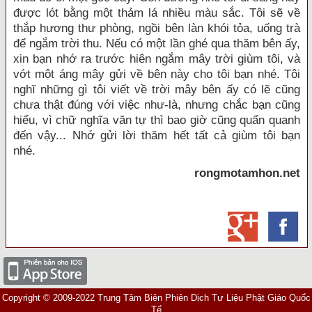
được lót bằng một thảm lá nhiều màu sắc. Tôi sẽ về
thắp hương thư phòng, ngồi bên làn khói tỏa, uống trà
để ngắm trời thu. Nếu có một lần ghé qua thăm bên ấy,
xin bạn nhớ ra trước hiên ngắm mây trời giùm tôi, và
vớt một áng mây gửi về bên này cho tôi bạn nhé. Tôi
nghĩ những gì tôi viết về trời mây bên ấy có lẽ cũng
chưa thật đúng với việc như-là, nhưng chắc bạn cũng
hiểu, vì chữ nghĩa văn tự thì bao giờ cũng quẩn quanh
đến vậy... Nhớ gửi lời thăm hết tất cả giùm tôi bạn
nhé.
rongmotamhon.net
Copyright © 2009-2022 Trung Tâm Biên Phiên Dịch Tư Liệu Phật Giáo Quốc
Tế