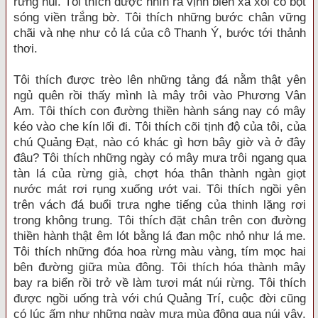
rừng núi. Tôi thích được nhìn ra vịnh biển xa xôi có bọt
sóng viền trắng bờ. Tôi thích những bước chân vững
chãi và nhẹ như cỏ lá của cô Thanh Ý, bước tới thảnh
thơi.
Tôi thích được trèo lên những tảng đá nằm thật yên
ngủ quên rồi thấy mình là mây trôi vào Phương Vân
Am. Tôi thích con đường thiền hành sáng nay có mây
kéo vào che kín lối đi. Tôi thích cõi tịnh độ của tôi, của
chú Quảng Đạt, nào có khác gì hơn bây giờ và ở đây
đâu? Tôi thích những ngày có mây mưa trôi ngang qua
tàn lá của rừng già, chợt hóa thân thành ngàn giọt
nước mát rơi rụng xuống ướt vai. Tôi thích ngồi yên
trên vách đá buổi trưa nghe tiếng của thinh lặng rơi
trong không trung. Tôi thích đặt chân trên con đường
thiền hành thật êm lót bằng lá đan mộc nhỏ như lá me.
Tôi thích những đóa hoa rừng màu vàng, tím mọc hai
bên đường giữa mùa đông. Tôi thích hóa thành mây
bay ra biển rồi trở về làm tươi mát núi rừng. Tôi thích
được ngồi uống trà với chú Quảng Trí, cuộc đời cũng
có lúc ấm như những ngày mưa mùa đông qua núi vậy.