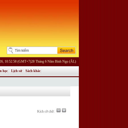
026, 10:52:58 (GMT+7)28 Tháng 6 Năm Bính Ngọ (ÂL)
n học
Lịch sử
Sách khác
Kích cỡ chữ: