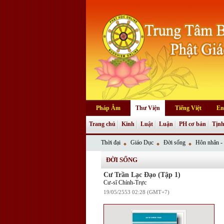
Pháp Âm
Thư Viện
Tiếng Việt
En
Trang chủ
Kinh
Luật
Luận
PH cơ bản
Tịnh
Thời đại
Giáo Dục
Đời sống
Hôn nhân - 
ĐỜI SỐNG
Cư Trần Lạc Ðạo (Tập 1)
Cư-sĩ Chính-Trực
19/05/2553 02:28 (GMT+7)