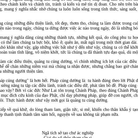
eo chánh kiến và chánh tín, tránh tà kiến và mê tín dị đoan. Cho nên trên bàn
g, mang ý nghĩa nhắc nhở chúng ta luôn luôn sống trong tỉnh thức, sáng suốt,
g cúng những điều thiện lành, tốt đẹp, thơm tho, chúng ta làm được trong cu
ện nào trong ngày, chúng ta dừng được việc ác nào trong ngày, đó là những b
ây, mang ý nghĩa dâng cúng những thành tựu, những kết quả, do công phu tu 
có thể làm chúng ta bực bội, khó ở, quên ăn, mất ngủ trong một thời gian dài
hó khăn như vậy, gặp những việc bất như ý đến như vậy, chúng ta có thể khởi
 hoàn toàn tĩnh lặng, vô niệm khởi, tức là chúng ta đã thành tựu đạo quả, dù 
làm các điều thiện, quảng tu cúng dường, vì chính những ích lợi của các điều 
 thể dễ chán những niềm vui mà chúng ta nhận được, nhưng chẳng bao giờ chá
ủa những người thiện tâm.
áp cúng dường" là hơn hết. Pháp cúng dường là: tu hành đúng theo lời Phật d
 siêng năng tu tập các điều lành, tránh các điều dữ, phát tâm bồ đề. Pháp cún
sao vậy? Bởi vì các đức Như Lai tôn trọng Chánh Pháp, theo đúng Chánh Pháp
à mục đích cứu kính của đạo Phật, chỉ dạy phương pháp, giúp đỡ con người, c
hôi. Thực hành được như vậy mới gọi là quảng tu cúng dường.
ếp về quá khứ, do lòng tham lam, giận tức, si mê, khiến cho thân khẩu ý tạo
ệp thanh tịnh thành tâm sám hối, nguyện về sau không tái phạm nữa.
Ngã tích sở tạo chư ác nghiệp
Giai do vô thủy tham sân si