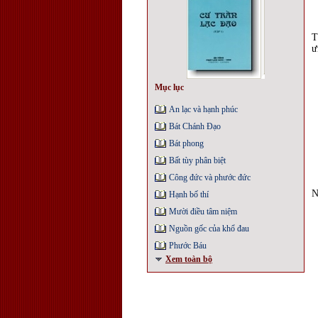
T
ư
Mục lục
An lạc và hạnh phúc
Bát Chánh Ðạo
Bát phong
Bất tùy phân biệt
Công đức và phước đức
N
Hạnh bố thí
Mười điều tâm niệm
Nguồn gốc của khổ đau
Phước Báu
Xem toàn bộ