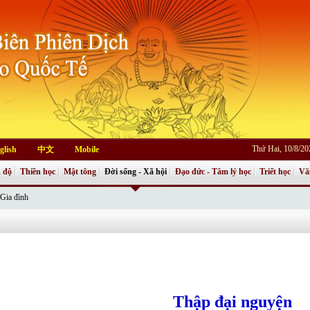
Thứ Hai, 10/8/2
glish
中文
Mobile
 độ
Thiền học
Mật tông
Đời sống - Xã hội
Đạo đức - Tâm lý học
Triết học
Vă
Gia đình
Thập đại nguyện