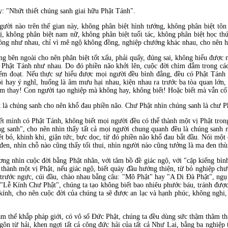
 "Nhứt thiết chúng sanh giai hữu Phật Tánh".
gười nào trên thế gian này, không phân biệt hình tướng, không phân biệt tôn
vị, không phân biệt nam nữ, không phân biệt tuổi tác, không phân biệt học t
đồng như nhau, chỉ vì mê ngộ không đồng, nghiệp chướng khác nhau, cho nên h
ng bên ngoài cho nên phân biệt tốt xấu, phải quấy, đúng sai, không hiểu được 
Phật Tánh như nhau. Do đó phiền não khởi lên, cuộc đời chìm đắm trong các 
chiếm đoạt. Nếu thực sự hiểu được mọi người đều bình đẳng, đều có Phật Tán
 hay ý nghĩ, huống là âm mưu hại nhau, kiện nhau ra trước ba tòa quan lớn, đ
lắm thay! Con người tạo nghiệp mà không hay, không biết! Hoặc biết mà vẫn c
là chúng sanh cho nên khổ đau phiền não. Chư Phật nhìn chúng sanh là chư Phậ
 mình có Phật Tánh, không biết mọi người đều có thể thành một vị Phật trong
g sanh", cho nên nhìn thấy tất cả mọi người chung quanh đều là chúng sanh 
 bỏ, khinh khi, giận tức, bực dọc, từ đó phiền não khổ đau bắt đầu. Nói một 
n, nhìn chỗ nào cũng thấy tối thui, nhìn người nào cũng tưởng là ma đen thù
ơng nhìn cuộc đời bằng Phật nhãn, với tâm bồ đề giác ngộ, với "cặp kiếng bìn
thành một vị Phật, nếu giác ngộ, biết quày đầu hướng thiện, từ bỏ nghiệp ch
trước ngực, cúi đầu, chào nhau bằng câu: "Mô Phật" hay "A Di Đà Phật", ngụ 
 "Lễ Kính Chư Phật", chúng ta tạo không biết bao nhiêu phước báu, tránh được
kính, cho nên cuộc đời của chúng ta sẽ được an lạc và hạnh phúc, không nghi,
m thế khắp pháp giới, có vô số Đức Phật, chúng ta đều dùng sức thậm thâm thắn
gôn từ hải, khen ngợi tất cả công đức hải của tất cả Như Lai, bằng ba nghiệp