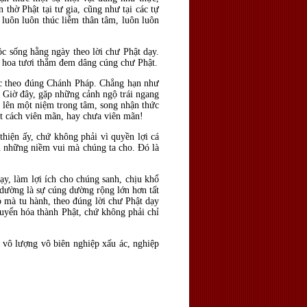
 thờ Phật tại tư gia, cũng như tại các tự
 luôn luôn thúc liễm thân tâm, luôn luôn
ộc sống hằng ngày theo lời chư Phật dạy.
ó hoa tươi thắm đem dâng cúng chư Phật.
học theo đúng Chánh Pháp. Chẳng hạn như
. Giờ đây, gặp những cảnh ngộ trái ngang
 lên một niệm trong tâm, song nhận thức
một cách viên mãn, hay chưa viên mãn!
thiện ấy, chứ không phải vì quyền lợi cá
n những niềm vui mà chúng ta cho. Đó là
ạy, làm lợi ích cho chúng sanh, chịu khổ
g dường là sự cúng dường rộng lớn hơn tất
 mà tu hành, theo đúng lời chư Phật dạy
huyển hóa thành Phật, chứ không phải chỉ
 vô lượng vô biên nghiệp xấu ác, nghiệp