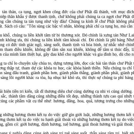
 tán thán, ca tụng, ngợi khen công đức của chư Phật đã thành, với mục đíc
hiệp thân khẩu ý được thanh tịnh, chứ không phải chúng ta ca ngợi chư Phật
 cần chúng ta tán tụng như vậy đâu! Chúng ta kính lễ chư Phật không phải
t. Sách có câu: "Tôn sùng các bậc vĩ nhân, không phải chỉ ca tụng họ, mà cần
 khổ, chúng ta liền khởi tâm từ bi thương xót. Đó chính là xưng tán Như Lai
nh không ưa, thì chúng ta liền khởi tâm khoái chí. Đó chính là phỉ báng Nh
ũng có đức tính giác ngộ, sáng suốt, thanh tịnh và hòa bình, tự nhắc nhở chí
m tham điều khiển, không để tâm sân xui khiến, không để tâm si thúc đẩy, 
 của mình làm thiệt hại, gây đau khổ cho người khác và gia đình họ, dù cho n
ta chỉ lo chuyện xây chùa to, dựng tượng lớn, đọc các bài tán thán chư Phật t
ng thập tự, tham dự các khóa tu học, các khóa hành thiền. Nếu chúng ta chỉ
ẵn sàng đấu tranh, giành phần hơn, giành phần thắng, giành phần phải, giành p
n sàng lôi người khác ra tòa, hạ nhục kẻ khó ưa, thì thực sự chúng ta phỉ b
i hiện tiền tri kiến, tất dĩ thượng diệu chư cúng dường cụ nhi vi cúng dường
âu sắc, thành tâm dâng cúng những điều tốt đẹp, những thành tựu cao quí nhứt
cúng các phẩm vật cụ thể như: hương, đăng, hoa, quả, tượng trưng cho nhữn
những hương thơm kết tụ do việc giữ gìn giới luật, những hương thơm kết t
ương thơm kết tụ do việc tu hạnh giải thoát và những hương thơm kết tụ do việc
, gồm có: giới hương, định hương, tuệ hương, giải thoát hương và giải thoát 
ang ý nghĩa dâng cúng ánh sáng trí tuệ sáng suốt, thắp sáng tâm trí, biết 