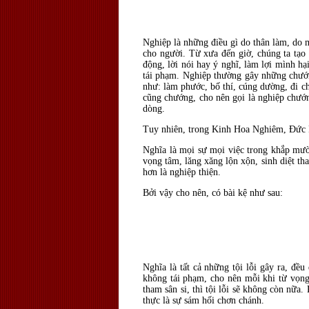
Nghiệp là những điều gì do thân làm, do m
cho người. Từ xưa đến giờ, chúng ta tạo t
động, lời nói hay ý nghĩ, làm lợi mình h
tái phạm. Nghiệp thường gây những chướn
như: làm phước, bố thí, cúng dường, đi ch
cũng chướng, cho nên gọi là nghiệp chướng
dòng.
Tuy nhiên, trong Kinh Hoa Nghiêm, Đức P
Nghĩa là mọi sự mọi việc trong khắp mười
vọng tâm, lăng xăng lộn xộn, sinh diệt th
hơn là nghiệp thiện.
Bởi vậy cho nên, có bài kệ như sau:
Nghĩa là tất cả những tội lỗi gây ra, đề
không tái phạm, cho nên mỗi khi từ vọng 
tham sân si, thì tội lỗi sẽ không còn nữa
thực là sự sám hối chơn chánh.