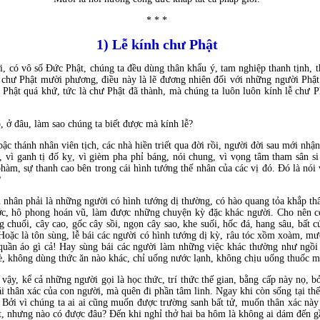
* * *
1) Lễ kính chư Phật
, có vô số Đức Phật, chúng ta đều dùng thân khẩu ý, tam nghiệp thanh tịnh, t
 chư Phật mười phương, điều này là lẽ đương nhiên đối với những người Phật
hật quá khứ, tức là chư Phật đã thành, mà chúng ta luôn luôn kính lễ chư Phậ
o, ở đâu, làm sao chúng ta biết được mà kính lễ?
ậc thánh nhân viên tịch, các nhà hiền triết qua đời rồi, người đời sau mới nhậ
i, vì ganh tị đố kỵ, vì gièm pha phỉ báng, nói chung, vì vọng tâm tham sân s
àm, sự thanh cao bên trong cái hình tướng thế nhân của các vị đó. Đó là nói 
?
nhân phải là những người có hình tướng dị thường, có hào quang tỏa khắp thân
ước, hô phong hoán vũ, làm được những chuyện kỳ đặc khác người. Cho nên c
 chuối, cây cao, gốc cây sồi, ngọn cây sao, khe suối, hốc đá, hang sâu, bất c
 Hoặc là tôn sùng, lễ bái các người có hình tướng dị kỳ, râu tóc xồm xoàm, 
quần áo gì cả! Hay sùng bái các người làm những việc khác thường như ngồi 
 không dùng thức ăn nào khác, chỉ uống nước lạnh, không chịu uống thuốc m
vậy, kể cả những người gọi là học thức, trí thức thế gian, bằng cấp này nọ, 
ái thân xác của con người, mà quên đi phần tâm linh. Ngay khi còn sống tại thế
? Bởi vì chúng ta ai ai cũng muốn được trường sanh bất tử, muốn thân xác nà
t, nhưng nào có được đâu? Đến khi nghỉ thở hai ba hôm là không ai dám đến g