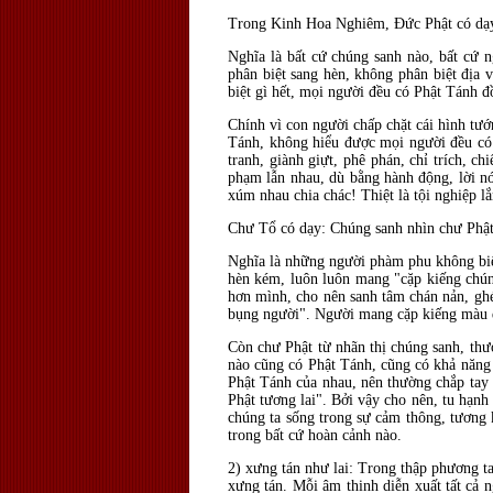
Trong Kinh Hoa Nghiêm, Đức Phật có dạy:
Nghĩa là bất cứ chúng sanh nào, bất cứ n
phân biệt sang hèn, không phân biệt địa 
biệt gì hết, mọi người đều có Phật Tánh 
Chính vì con người chấp chặt cái hình tướ
Tánh, không hiểu được mọi người đều có 
tranh, giành giựt, phê phán, chỉ trích, 
phạm lẫn nhau, dù bằng hành động, lời nói
xúm nhau chia chác! Thiệt là tội nghiệp 
Chư Tổ có dạy: Chúng sanh nhìn chư Phật 
Nghĩa là những người phàm phu không biết
hèn kém, luôn luôn mang "cặp kiếng chún
hơn mình, cho nên sanh tâm chán nản, ghét
bụng người". Người mang cặp kiếng màu đe
Còn chư Phật từ nhãn thị chúng sanh, thư
nào cũng có Phật Tánh, cũng có khả năng 
Phật Tánh của nhau, nên thường chắp tay 
Phật tương lai". Bởi vậy cho nên, tu hạnh
chúng ta sống trong sự cảm thông, tương 
trong bất cứ hoàn cảnh nào.
2) xưng tán như lai: Trong thập phương ta
xưng tán. Mỗi âm thinh diễn xuất tất cả n