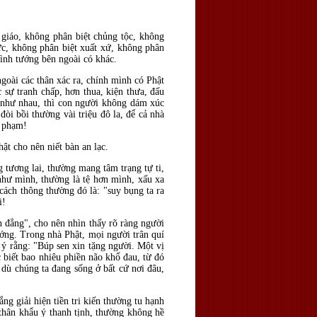
 giáo, không phân biệt chủng tộc, không
hức, không phân biệt xuất xứ, không phân
ình tướng bên ngoài có khác.
ngoài các thân xác ra, chính mình có Phật
sự tranh chấp, hơn thua, kiện thưa, đấu
h như nhau, thì con người không dám xúc
òi bồi thường vài triệu đô la, để cả nhà
ố phạm!
t cho nên niết bàn an lạc.
 tương lai, thường mang tâm trạng tự ti,
như mình, thường là tệ hơn mình, xấu xa
cách thông thường đó là: "suy bụng ta ra
i!
h đẳng", cho nên nhìn thấy rõ ràng người
ướng. Trong nhà Phật, mọi người trân quí
ý rằng: "Búp sen xin tặng người. Một vị
 biết bao nhiêu phiền não khổ đau, từ đó
 dù chúng ta đang sống ở bất cứ nơi đâu,
g giải hiện tiền tri kiến thường tu hạnh
 thân khẩu ý thanh tịnh, thường không hề