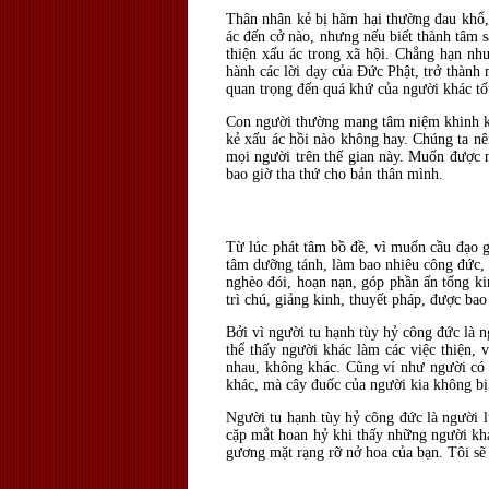
Thân nhân kẻ bị hãm hại thường đau khổ, 
ác đến cở nào, nhưng nếu biết thành tâm s
thiện xấu ác trong xã hội. Chẳng hạn như
hành các lời dạy của Đức Phật, trở thành 
quan trọng đến quá khứ của người khác tố
Con người thường mang tâm niệm khinh khi
kẻ xấu ác hồi nào không hay. Chúng ta nê
mọi người trên thế gian này. Muốn được n
bao giờ tha thứ cho bản thân mình.
Từ lúc phát tâm bồ đề, vì muốn cầu đạo gi
tâm dưỡng tánh, làm bao nhiêu công đức, 
nghèo đói, hoạn nạn, góp phần ấn tống kin
trì chú, giảng kinh, thuyết pháp, được b
Bởi vì người tu hạnh tùy hỷ công đức là n
thể thấy người khác làm các việc thiện,
nhau, không khác. Cũng ví như người có
khác, mà cây đuốc của người kia không bị
Người tu hạnh tùy hỷ công đức là người lu
cặp mắt hoan hỷ khi thấy những người khác
gương mặt rạng rỡ nở hoa của bạn. Tôi sẽ