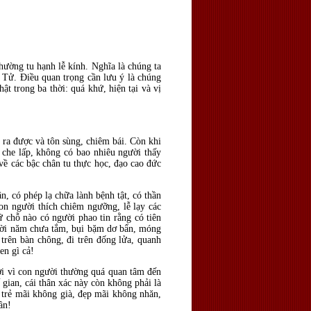
hường tu hạnh lễ kính. Nghĩa là chúng ta
 Tử. Điều quan trọng cần lưu ý là chúng
t trong ba thời: quá khứ, hiện tại và vị
n ra được và tôn sùng, chiêm bái. Còn khi
i che lấp, không có bao nhiêu người thấy
về các bậc chân tu thực học, đạo cao đức
, có phép lạ chữa lành bệnh tật, có thần
on người thích chiêm ngưỡng, lễ lạy các
ứ chỗ nào có người phao tin rằng có tiên
mười năm chưa tắm, bụi bặm dơ bẩn, móng
trên bàn chông, đi trên đống lửa, quanh
en gì cả!
bởi vì con người thường quá quan tâm đến
 gian, cái thân xác này còn không phải là
y trẻ mãi không già, đẹp mãi không nhăn,
ần!