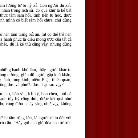
 tâm lượng từ bi hỷ xả. Con người dù xấu
 nhân trong lịch sử, có quá khứ là kẻ bất
hực tâm sám hối, tinh tiến tu học, thực
hính mình có biết sám hối chưa, chứ đừng
nên tâm trạng bất an, rất có thể trở nên
và hạnh phúc là điều mong ước của tất cả
khác, dù là kẻ thù cũng vậy, nhưng đừng
cả những hạnh khó làm, thấy người khác tu
 cúng dường, giúp đỡ người gặp khó khăn,
 tánh, tụng kinh, niệm Phật, thiền quán,
công đức và phước đức. Tại sao vậy?
m lam, bỏn sẻn, ích kỷ, bon chen, mới có
 hạnh tùy hỷ công đức, được kết quả như
 họ cũng được cháy sáng như vậy, không
ừ bi tâm rộng lớn, là người nhìn đời với
có câu: "Hãy gởi cho gió đóa hoa từ trên