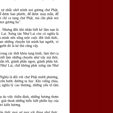
h tự nhắc nhở mình noi gương chư Phật,
 để được ban phước, để được may mắn, để
 chỉ ca tụng chư Phật, mà cần phải noi
 noi gương họ".
. Nhưng đến khi nhận biết kẻ lâm nạn là
ư Lai. Xưng tán Như Lai còn có nghĩa là
nh mình nên sống một cuộc đời tỉnh thức,
làm những chuyện lợi mình hại người, vì
gười đó là kẻ thù cũng vậy.
rong các thời khóa tụng kinh, làm thơ ca
 biết làm những chuyện như vậy mà thôi,
hần tốt, giành phần ngon, giành phần lợi,
áng Như Lai, chứ không phải xưng tán Như
. Nghĩa là đối với chư Phật mười phương,
 trên bước đường tu học. Khi viếng chùa,
g nghĩa lý cao thượng, những yếu tố tâm
ụ do việc thiền định, những hương thơm
 giải thoát những hiểu biết phiền lụy của
tri kiến hương.
nhận thức mọi sự mọi vật đúng như thực,