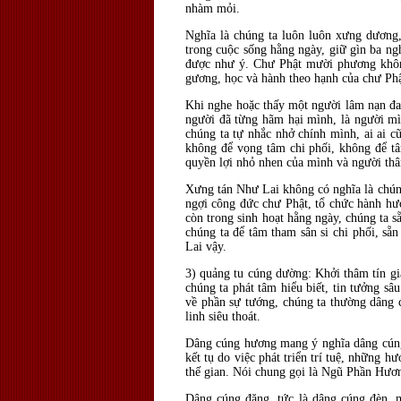
nhàm mỏi.
Nghĩa là chúng ta luôn luôn xưng dương,
trong cuộc sống hằng ngày, giữ gìn ba ng
được như ý. Chư Phật mười phương không
gương, học và hành theo hạnh của chư Phậ
Khi nghe hoặc thấy một người lâm nạn đau
người đã từng hãm hại mình, là người mì
chúng ta tự nhắc nhở chính mình, ai ai c
không để vọng tâm chi phối, không để tâ
quyền lợi nhỏ nhen của mình và người thân
Xưng tán Như Lai không có nghĩa là chúng 
ngợi công đức chư Phật, tổ chức hành hươ
còn trong sinh hoạt hằng ngày, chúng ta s
chúng ta để tâm tham sân si chi phối, sẵ
Lai vậy.
3) quảng tu cúng dường: Khởi thâm tín giả
chúng ta phát tâm hiểu biết, tin tưởng s
về phần sự tướng, chúng ta thường dâng 
linh siêu thoát.
Dâng cúng hương mang ý nghĩa dâng cúng 
kết tụ do việc phát triển trí tuệ, những h
thế gian. Nói chung gọi là Ngũ Phần Hương
Dâng cúng đăng, tức là dâng cúng đèn, m