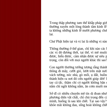
Trong thập phương tam thế khắp pháp giới
thường xuyên một lòng thành tâm kính lễ
ta không những kính lễ mười phương chư P
lai.
Chư Phật hiện tại và vị lai là những vị nà
Thông thường ở thế gian, chỉ khi nào các b
các vị đó đương thời, tại thế, vì mê muộ
được, hiểu được, cảm nhận được sự siêu ph
trọng, còn đối với mọi người khác thì sao
Con người thường tưởng tượng rằng thánh 
thông đi mây, cưỡi gió, lướt trên mặt n
vách tường, nóc nhà, gò mối, ụ đất, buồng
thánh hiện ra nơi đó cứu người giúp đời!
tay cả tấc, thậm chí có người không bận 
năm chỉ ngồi không nằm, ăn cơm muối mè,
Sở dĩ có nhiều chuyện mê tín dị đoan như 
phương diện vật chất, chỉ chú trọng đến c
mình, huống là sau khi chết. Tại sao vậy
khỏe mãi không đau, sống hoài không chế