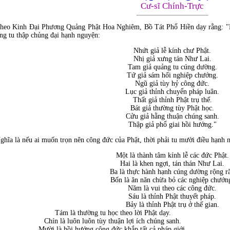
Cư-sĩ Chính-Trực
heo Kinh Đại Phương Quảng Phật Hoa Nghiêm, Bồ Tát Phổ Hiền dạy rằng: "
ng tu thập chủng đại hạnh nguyện:
Nhứt giả lễ kính chư Phật.
Nhị giả xưng tán Như Lai.
Tam giả quảng tu cúng dường.
Tứ giả sám hối nghiệp chướng.
Ngũ giả tùy hỷ công đức.
Lục giả thỉnh chuyển pháp luân.
Thất giả thỉnh Phật trụ thế.
Bát giả thường tùy Phật học.
Cửu giả hằng thuận chúng sanh.
Thập giả phổ giai hồi hướng."
ghĩa là nếu ai muốn trọn nên công đức của Phật, thời phải tu mười điều hạnh 
Một là thành tâm kính lễ các đức Phật.
Hai là khen ngợi, tán thán Như Lai.
Ba là thực hành hạnh cúng dường rộng rã
Bốn là ăn năn chừa bỏ các nghiệp chướn
Năm là vui theo các công đức.
Sáu là thỉnh Phật thuyết pháp.
Bảy là thỉnh Phật trụ ở thế gian.
Tám là thường tu học theo lời Phật dạy.
Chín là luôn luôn tùy thuận lợi ích chúng sanh.
Mười là hồi hướng công đức khắp tất cả pháp giới.