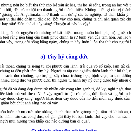
nhưng nếu họ biết tha thứ cho kẻ xấu ác kia, thì họ sẽ sống trong an lạc với
ám hối, đều có cơ hội trở thành người thánh thiện. Không thiếu gì các vị thánh
 gương của Angulimala, nhờ thành tâm dừng các ác nghiệp, từ thân khẩu ý, t
một vị đại đức chân tu đắc đạo. Bởi vậy cho nên, chúng ta chỉ nên quán xét c
t hay xấu! Đèn nhà ai nấy sáng! Chuyện ai nấy lo vậy!
, ghét bỏ, nguyền rủa những kẻ bất thiện, mong muốn hình phạt nặng nề, cho 
n biết rằng nền tảng của hạnh phúc chính là sự bình yên của tâm hồn. An lạc 
hư vậy, trong đời sống hằng ngày, chúng ta hãy luôn luôn tha thứ cho người 
5) Tùy hỷ công đức
ải thoát, chúng ta siêng tu cội phước căn lành, trải qua vô số kiếp, làm tất 
chúng ta đều phát tâm tùy hỷ. Người tu tập các nghiệp thiện lành như bố thí,
h sách, đúc chuông, tạo tượng, xây chùa, trường học, bịnh viện, tu tâm dưỡng
ao nhiêu công đức và phước đức, thì người tu hạnh tùy hỷ cũng được bấy nhiêu 
gười đã và đang dẹp được rất nhiều các vọng tâm ganh tị, đố kỵ, nghi ngờ, tha
 việc lành mà vui theo. Như vậy người tu tập các công đức lành và người tu
 cây đuốc cháy sáng, người khác đem cây đuốc của họ đến mồi, cây đuốc của
 giảm bớt chút ánh sáng nào cả vậy.
ôn luôn nở nụ cười nhẹ nhàng, thanh thản trên gương mặt, tâm trí khinh an, t
 thành tựu các công đức, dễ gần gũi thầy tốt bạn lành. Bởi vậy cho nên sách 
 ngữi mùi hương trên khắp các nẻo đường bạn đi qua".