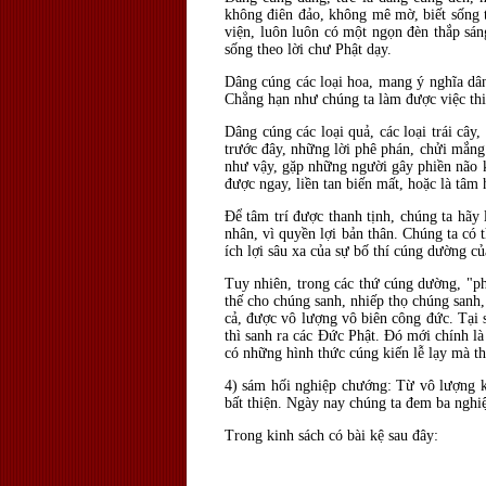
không điên đảo, không mê mờ, biết sống th
viện, luôn luôn có một ngọn đèn thắp sán
sống theo lời chư Phật dạy.
Dâng cúng các loại hoa, mang ý nghĩa dân
Chẳng hạn như chúng ta làm được việc thi
Dâng cúng các loại quả, các loại trái c
trước đây, những lời phê phán, chửi mắng 
như vậy, gặp những người gây phiền não k
được ngay, liền tan biến mất, hoặc là tâm
Để tâm trí được thanh tịnh, chúng ta hãy 
nhân, vì quyền lợi bản thân. Chúng ta có
ích lợi sâu xa của sự bố thí cúng dường c
Tuy nhiên, trong các thứ cúng dường, "ph
thế cho chúng sanh, nhiếp thọ chúng sanh,
cả, được vô lượng vô biên công đức. Tại 
thì sanh ra các Đức Phật. Đó mới chính l
có những hình thức cúng kiến lễ lạy mà t
4) sám hối nghiệp chướng: Từ vô lượng ki
bất thiện. Ngày nay chúng ta đem ba nghi
Trong kinh sách có bài kệ sau đây: