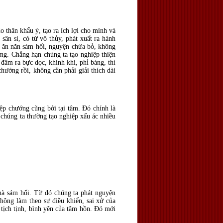
 thân khẩu ý, tạo ra ích lợi cho mình và
sân si, có từ vô thủy, phát xuất ra hành
, ăn năn sám hối, nguyện chừa bỏ, không
ng. Chẳng hạn chúng ta tạo nghiệp thiện
đâm ra bực dọc, khinh khi, phỉ báng, thì
hướng rồi, không cần phải giải thích dài
ệp chướng cũng bởi tại tâm. Đó chính là
n chúng ta thường tạo nghiệp xấu ác nhiều
 mà sám hối. Từ đó chúng ta phát nguyện
không làm theo sự điều khiển, sai xử của
i tịch tịnh, bình yên của tâm hồn. Đó mới