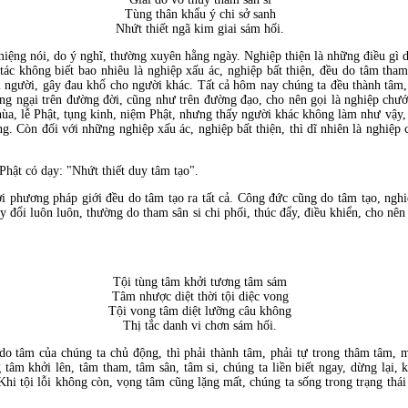
Tùng thân khẩu ý chi sở sanh
Nhứt thiết ngã kim giai sám hối.
iệng nói, do ý nghĩ, thường xuyên hằng ngày. Nghiệp thiện là những điều gì do
ác không biết bao nhiêu là nghiệp xấu ác, nghiệp bất thiện, đều do tâm tham 
ại người, gây đau khổ cho người khác. Tất cả hôm nay chúng ta đều thành tâm
g ngại trên đường đời, cũng như trên đường đạo, cho nên gọi là nghiệp chướ
ùa, lễ Phật, tụng kinh, niệm Phật, nhưng thấy người khác không làm như vậy, 
. Còn đối với những nghiệp xấu ác, nghiệp bất thiện, thì dĩ nhiên là nghiệp c
hật có dạy: "Nhứt thiết duy tâm tạo".
 phương pháp giới đều do tâm tạo ra tất cả. Công đức cũng do tâm tạo, nghi
ay đổi luôn luôn, thường do tham sân si chi phối, thúc đẩy, điều khiển, cho nê
Tội tùng tâm khởi tương tâm sám
Tâm nhược diệt thời tội diệc vong
Tội vong tâm diệt lưỡng câu không
Thị tắc danh vi chơn sám hối.
u do tâm của chúng ta chủ động, thì phải thành tâm, phải tự trong thâm tâm,
tâm khởi lên, tâm tham, tâm sân, tâm si, chúng ta liền biết ngay, dừng lại, 
. Khi tội lỗi không còn, vọng tâm cũng lặng mất, chúng ta sống trong trạng thá