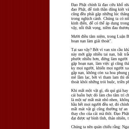
Đạo Phật chính là đạo cứu khổ nhâ
đạo Phật, để tinh thần dũng kiệt v
cũng đều phải gặp những lúc thăng
trong nghịch cảnh. Chúng ta có ni
kinh điển, để có thể áp dụng tro
vậy, nỗi thất vọng, niềm đau thương
Mười điều tâm niệm, trong Luận B
hoạn nạn làm giải thoát".
Tại sao vậy? Bởi vì van xin cầu kh
này mới gặp nhiều tai nạn, bất tr
phước nhiều hơn, đừng làm người k
gặp hoạn nạn, làm việc gì cũng th
kỵ mọi người, khiến mọi người xa
gặp nạn, không còn xa hoa phung p
mê lầm lạc, bởi vì tham lam thì d
thoát khỏi những trói buộc, triền 
Khi mất một vật gì, dù quí giá ha
cái buồn bực đó làm cho tâm trí ch
là một sự mất mát nhỏ nhen, không 
hầu hết mọi người đều sợ, đó chín
mất mát vật gì cũng thường tự an ủ
thay cho của cải mà thôi. Đạo Phật
đạt được sự bình tĩnh, thản nhiên, 
Chúng ta nên quán chiếu rằng: Ngay 