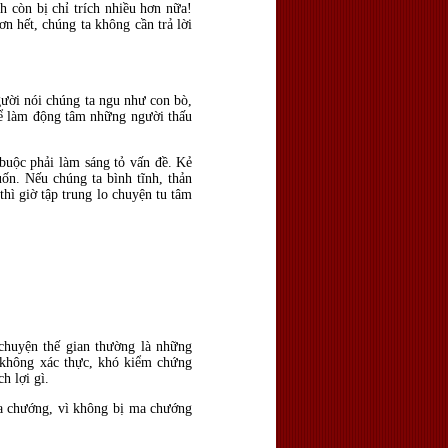
h còn bị chỉ trích nhiều hơn nữa!
n hết, chúng ta không cần trả lời
gười nói chúng ta ngu như con bò,
thể làm động tâm những người thấu
 buộc phải làm sáng tỏ vấn đề. Kẻ
ốn. Nếu chúng ta bình tĩnh, thản
thì giờ tập trung lo chuyện tu tâm
 chuyện thế gian thường là những
, không xác thực, khó kiểm chứng
h lợi gì.
a chướng, vì không bị ma chướng