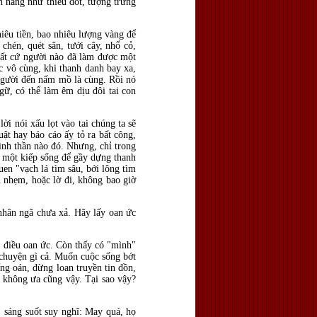
h nắng như thiêu đốt, tượng trưng
iêu tiền, bao nhiêu lượng vàng để
hén, quét sân, tưới cây, nhổ cỏ,
Bất cứ người nào đã làm được một
 vô cùng, khi thanh danh bay xa,
 người đến nấm mồ là cùng. Rồi nó
gữ, có thể làm êm dịu đôi tai con
ời nói xấu lọt vào tai chúng ta sẽ
ật hay báo cáo ấy tỏ ra bất công,
tinh thần nào đó. Nhưng, chỉ trong
 một kiếp sống để gầy dựng thanh
uen "vạch lá tìm sâu, bới lông tìm
u nhẹm, hoặc lờ đi, không bao giờ
nhân ngã chưa xả. Hãy lấy oan ức
u điều oan ức. Còn thấy có "mình"
 chuyện gì cả. Muốn cuộc sống bớt
ng oán, đừng loan truyền tin đồn,
 không ưa cũng vậy. Tại sao vậy?
, sáng suốt suy nghĩ: May quá, họ