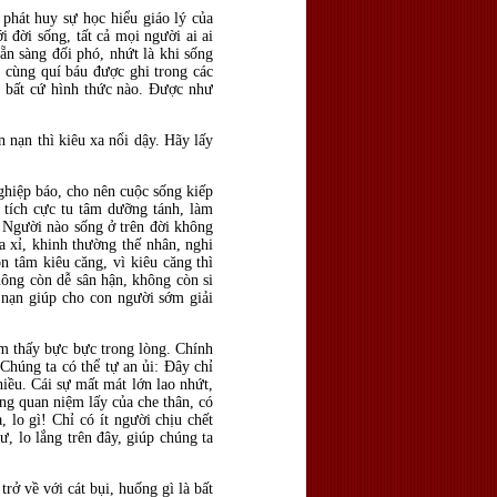
phát huy sự học hiểu giáo lý của
i đời sống, tất cả mọi người ai ai
ẵn sàng đối phó, nhứt là khi sống
 cùng quí báu được ghi trong các
i bất cứ hình thức nào. Được như
nạn thì kiêu xa nổi dậy. Hãy lấy
ghiệp báo, cho nên cuộc sống kiếp
 tích cực tu tâm dưỡng tánh, làm
 Người nào sống ở trên đời không
a xỉ, khinh thường thế nhân, nghi
 tâm kiêu căng, vì kiêu căng thì
ông còn dễ sân hận, không còn si
n nạn giúp cho con người sớm giải
ảm thấy bực bực trong lòng. Chính
Chúng ta có thể tự an ủi: Đây chỉ
iều. Cái sự mất mát lớn lao nhứt,
ng quan niệm lấy của che thân, có
, lo gì! Chỉ có ít người chịu chết
ư, lo lắng trên đây, giúp chúng ta
rở về với cát bụi, huống gì là bất