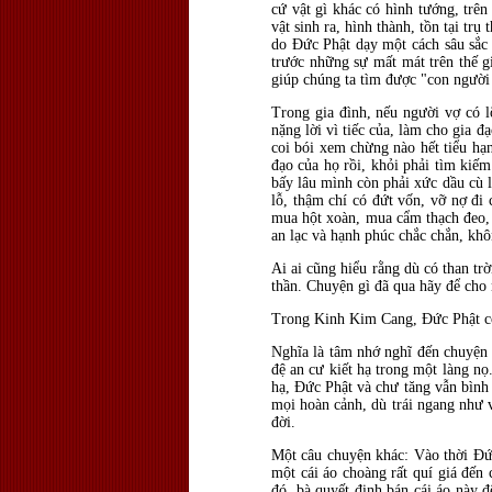
cứ vật gì khác có hình tướng, trên 
vật sinh ra, hình thành, tồn tại tr
do Đức Phật dạy một cách sâu sắc 
trước những sự mất mát trên thế gi
giúp chúng ta tìm được "con người 
Trong gia đình, nếu người vợ có 
nặng lời vì tiếc của, làm cho gia 
coi bói xem chừng nào hết tiểu hạ
đạo của họ rồi, khỏi phải tìm kiếm
bấy lâu mình còn phải xức dầu cù l
lỗ, thậm chí có đứt vốn, vỡ nợ đi 
mua hột xoàn, mua cẩm thạch đeo, 
an lạc và hạnh phúc chắc chắn, khô
Ai ai cũng hiểu rằng dù có than tr
thần. Chuyện gì đã qua hãy để cho 
Trong Kinh Kim Cang, Đức Phật có
Nghĩa là tâm nhớ nghĩ đến chuyện 
đệ an cư kiết hạ trong một làng n
hạ, Đức Phật và chư tăng vẫn bình
mọi hoàn cảnh, dù trái ngang như v
đời.
Một câu chuyện khác: Vào thời Đứ
một cái áo choàng rất quí giá đến 
đó, bà quyết định bán cái áo này đ