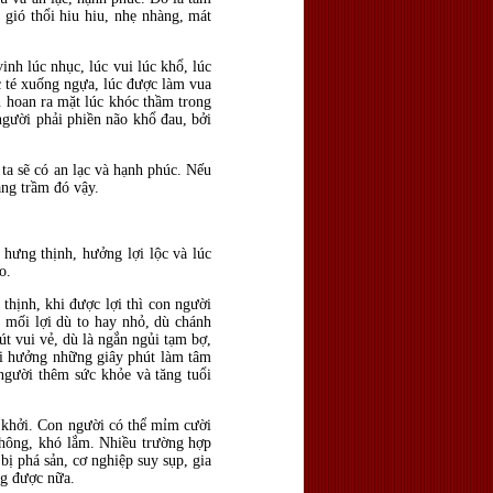
 gió thổi hiu hiu, nhẹ nhàng, mát
nh lúc nhục, lúc vui lúc khổ, lúc
úc té xuống ngựa, lúc được làm vua
ân hoan ra mặt lúc khóc thầm trong
gười phải phiền não khổ đau, bởi
.
 ta sẽ có an lạc và hạnh phúc. Nếu
ăng trầm đó vậy.
 hưng thịnh, hưởng lợi lộc và lúc
o.
 thịnh, khi được lợi thì con người
g mối lợi dù to hay nhỏ, dù chánh
 vui vẻ, dù là ngắn ngủi tạm bợ,
ội hưởng những giây phút làm tâm
 người thêm sức khỏe và tăng tuổi
át khởi. Con người có thể mỉm cười
 không, khó lắm. Nhiều trường hợp
bị phá sản, cơ nghiệp suy sụp, gia
ng được nữa.