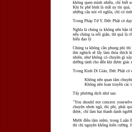
không quen mình nhiều, chỉ biết sơ
Khi bị phê bình là mất uy tín quá,
những câu nói vô nghĩa, chỉ có tín
Trong Pháp Tứ Y, Đức Phật có dạy:
Nghĩa là chúng ta không nên bận t
nếu chúng ta nổi giận, thì quả là 
hiểu đạo lý.
Chúng ta không cần phung phí thì 
thù nghịch sẽ lấy làm thỏa thích 
nhiên, như không có chuyện gì xảy 
dưỡng tánh cho đến khi được giác n
Trong Kinh Di Giáo, Đức Phật có 
Không nên quan tâm chuyện 
Không nên loan truyền các t
Tây phương dịch như sau:
"You should not concern yourselve
chuyện nhơn ngã, thị phi, phải qu
được, chỉ làm hại thanh danh người 
Mười điều tâm niệm, trong Luận 
thì chí nguyện không kiên cường. 