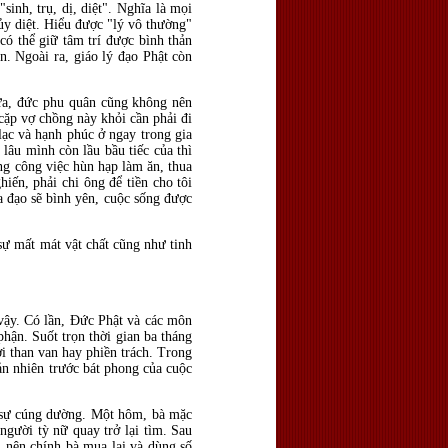
"sinh, trụ, dị, diệt". Nghĩa là mọi
 hủy diệt. Hiểu được "lý vô thường"
có thể giữ tâm trí được bình thản
ân. Ngoài ra, giáo lý đạo Phật còn
nữa, đức phu quân cũng không nên
cặp vợ chồng này khỏi cần phải đi
lạc và hạnh phúc ở ngay trong gia
 lâu mình còn lầu bầu tiếc của thì
ng công việc hùn hạp làm ăn, thua
iến, phải chi ông để tiền cho tôi
 đạo sẽ bình yên, cuộc sống được
 sự mất mát vật chất cũng như tinh
 vậy. Có lần, Đức Phật và các môn
hận. Suốt trọn thời gian ba tháng
 than van hay phiền trách. Trong
ản nhiên trước bát phong của cuộc
ứ sự cúng dường. Một hôm, bà mặc
người tỳ nữ quay trở lại tìm. Sau
, nên chính bà mua lại và dùng số