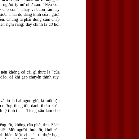
ân người tỳ nữ như sau: "Nếu con
y cho con". Thay vì buồn rầu hay
phước. Thái độ đáng kính của người
yền. Chúng ta phải dũng cảm chấp
ên nghĩ rằng: đây chính là cơ hội
 nên không có cái gì thực là "của
 đáo, để khi gặp chuyện thịnh suy,
và dự là hai ngọn gió, là một cặp
n mừng tiếng tốt, danh thơm. Còn
h lệ tinh thần. Tiếng xấu làm cho
ếng tốt, không cần phải tìm. Sách
iết. Một người thực tốt, khỏi cần
h hiền. Một vị chân tu thực học,