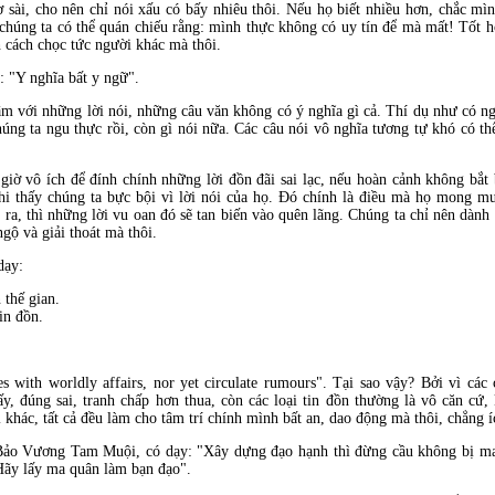
 sài, cho nên chỉ nói xấu có bấy nhiêu thôi. Nếu họ biết nhiều hơn, chắc mìn
 chúng ta có thể quán chiếu rằng: mình thực không có uy tín để mà mất! Tốt hơ
h cách chọc tức người khác mà thôi.
 "Y nghĩa bất y ngữ".
âm với những lời nói, những câu văn không có ý nghĩa gì cả. Thí dụ như có n
chúng ta ngu thực rồi, còn gì nói nữa. Các câu nói vô nghĩa tương tự khó có 
giờ vô ích để đính chính những lời đồn đãi sai lạc, nếu hoàn cảnh không bắt
khi thấy chúng ta bực bội vì lời nói của họ. Đó chính là điều mà họ mong mu
ra, thì những lời vu oan đó sẽ tan biến vào quên lãng. Chúng ta chỉ nên dành 
gộ và giải thoát mà thôi.
dạy:
thế gian.
in đồn.
s with worldly affairs, nor yet circulate rumours". Tại sao vậy? Bởi vì các
ấy, đúng sai, tranh chấp hơn thua, còn các loại tin đồn thường là vô căn cứ
khác, tất cả đều làm cho tâm trí chính mình bất an, dao động mà thôi, chẳng íc
Bảo Vương Tam Muội, có dạy: "Xây dựng đạo hạnh thì đừng cầu không bị m
Hãy lấy ma quân làm bạn đạo".