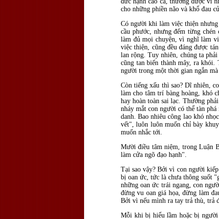
đức hạnh cao cả, thường được ví n
cho những phiền não và khổ đau của
Có người khi làm việc thiện nhưng
cầu phước, nhưng đếm từng chén c
làm đủ mọi chuyện, vì nghĩ làm v
việc thiện, cũng đều đáng được tá
lan rộng. Tuy nhiên, chúng ta phải
cũng tan biến thành mây, ra khói. 
người trong một thời gian ngắn mà 
Còn tiếng xấu thì sao? Dĩ nhiên, c
làm cho tâm trí bàng hoàng, khó c
hay hoàn toàn sai lạc. Thường phải
nháy mắt con người có thể tàn phá
danh. Bao nhiêu công lao khó nhọc 
vết", luôn luôn muốn chỉ bày khuy
muốn nhắc tới.
Mười điều tâm niệm, trong Luận B
làm cửa ngõ đạo hạnh".
Tại sao vậy? Bởi vì con người kiếp
bị oan ức, tức là chưa thông suốt 
những oan ức trái ngang, con người
đừng vu oan giá họa, đừng làm đau
Bởi vì nếu mình ra tay trả thù, trả
Mỗi khi bị hiểu lầm hoặc bị người 