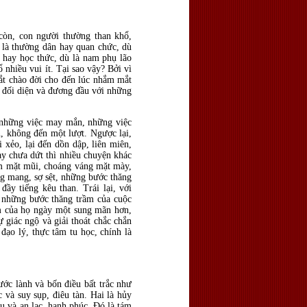
 còn, con người thường than khổ,
 là thường dân hay quan chức, dù
n hay học thức, dù là nam phụ lão
 nhiều vui ít. Tại sao vậy? Bởi vì
ắt chào đời cho đến lúc nhắm mắt
ải đối diện và đương đầu với những
y những việc may mắn, những việc
, không đến một lượt. Ngược lại,
 xẻo, lại đến dồn dập, liên miên,
ày chưa dứt thì nhiều chuyện khác
ăm mặt mũi, choáng váng mặt mày,
ng mang, sợ sệt, những bước thăng
ầy tiếng kêu than. Trái lại, với
, những bước thăng trầm của cuộc
âm của họ ngày một sung mãn hơn,
 giác ngộ và giải thoát chắc chắn
đạo lý, thực tâm tu học, chính là
ớc lành và bốn điều bất trắc như
 và suy sụp, điêu tàn. Hai là hủy
au và an lạc, hạnh phúc. Đó là tám