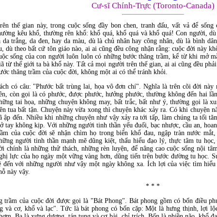
Cư-sĩ Chính-Trực (Toronto-Canada)
rên thế gian này, trong cuộc sống đầy bon chen, tranh đấu, vất vả để sống
hường kêu khổ, thường rên khổ: khổ quá, khổ quá và khổ quá! Con người, dù
à da trắng, da đen, hay da màu, dù là chủ nhân hay công nhân, dù là bình dâ
u, dù theo bất cứ tôn giáo nào, ai ai cũng đều công nhận rằng: cuộc đời này khổ
uộc sống của con người luôn luôn có những bước thăng trầm, kể từ khi mở m
iã từ thế giới ta bà khổ này. Tất cả mọi người trên thế gian, ai ai cũng đều ph
ước thăng trầm của cuộc đời, không một ai có thể tránh khỏi.
ách có câu: "Phước bất trùng lai, họa vô đơn chí". Nghĩa là trên cõi đời nà
ên, còn gọi là có phước, được phước, hưởng phước, thường không đến hai lần
hững tai họa, những chuyện không may, bất trắc, bất như ý, thường gọi là xui
iên tua bất tận. Chuyện này vừa xong thì chuyện khác xảy ra. Có khi chuyện n
ã ập đến. Nhiều khi những chuyện như vậy xảy ra tới tấp, làm chúng ta tối t
rở tay không kịp. Với những người tinh thần yếu đuối, bạc nhược, cầu an, hoa
rầm của cuộc đời sẽ nhận chìm họ trong biển khổ đau, ngập tràn nước mắt, đ
hững người tinh thần mạnh mẽ dũng kiệt, thấu hiểu đạo lý, thực tâm tu học
ời chính là những thử thách, những rèn luyện, để nâng cao cuộc sống nội t
ghị lực của họ ngày một vững vàng hơn, dũng tiến trên bước đường tu học. Sự
ẽ đến với những người như vậy một ngày không xa. Ích lợi của việc tìm hiểu 
hỗ này vậy.
* * *
g trầm của cuộc đời được gọi là "Bát Phong". Bát phong gồm có bốn điều phư
g và cơ, khổ và lạc". Tức là bát phong có bốn cặp: Một là hưng thịnh, lợi lộc
hơm. Ba là xưng dương, tán tụng và cơ bài, chỉ trích. Bốn là phiền não, khổ đ