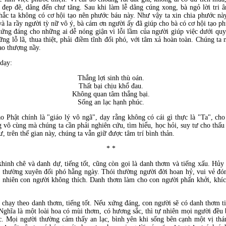
 đẹp đẽ, dâng đến chư tăng. Sau khi làm lễ dâng cúng xong, bà ngỏ lời tri 
hắc ta không có cơ hội tạo nên phước báu này. Như vậy ta xin chia phước nà
 và la rầy người tỳ nữ vô ý, bà cám ơn người ấy đã giúp cho bà có cơ hội tạo 
xứng đáng cho những ai dễ nóng giận vì lỗi lầm của người giúp việc dưới qu
g lỗ lã, thua thiệt, phải điềm tĩnh đối phó, với tâm xả hoàn toàn. Chúng ta n
ao thượng nầy.
dạy:
Thắng lợi sinh thù oán.
Thất bại chịu khổ đau.
Không quan tâm thắng bại.
Sống an lạc hạnh phúc.
o Phật chính là "giáo lý vô ngã", dạy rằng không có cái gì thực là "Ta", cho
ng vô cùng mà chúng ta cần phải nghiên cứu, tìm hiểu, học hỏi, suy tư cho thấu
ư, trên thế gian này, chúng ta vẫn giữ được tâm trí bình thản.
* *
hinh chê và danh dự, tiếng tốt, cũng còn gọi là danh thơm và tiếng xấu. Hủy 
i thường xuyên đối phó hằng ngày. Thói thường người đời hoan hỷ, vui vẻ đó
ức nhiên con người không thích. Danh thơm làm cho con người phấn khởi, khíc
 chạy theo danh thơm, tiếng tốt. Nếu xứng đáng, con người sẽ có danh thơm ti
ghĩa là một loài hoa có mùi thơm, có hương sắc, thì tự nhiên mọi người đều b
c. Mọi người thường cảm thấy an lạc, bình yên khi sống bên cạnh một vị thán