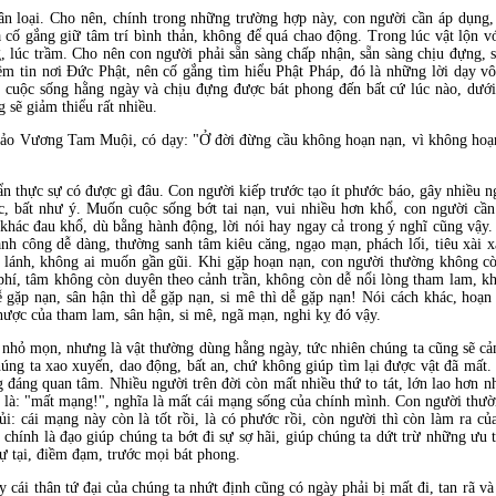
n loại. Cho nên, chính trong những trường hợp này, con người cần áp dụng, 
à cố gắng giữ tâm trí bình thản, không để quá chao động. Trong lúc vật lộn vớ
, lúc trầm. Cho nên con người phải sẵn sàng chấp nhận, sẵn sàng chịu đựng, s
ềm tin nơi Đức Phật, nên cố gắng tìm hiểu Phật Pháp, đó là những lời dạy vô
ng cuộc sống hằng ngày và chịu đựng được bát phong đến bất cứ lúc nào, dướ
 sẽ giảm thiểu rất nhiều.
ảo Vương Tam Muội, có dạy: "Ở đời đừng cầu không hoạn nạn, vì không hoạn 
ẩn thực sự có được gì đâu. Con người kiếp trước tạo ít phước báo, gây nhiều n
ắc, bất như ý. Muốn cuộc sống bớt tai nạn, vui nhiều hơn khổ, con người cần
hác đau khổ, dù bằng hành động, lời nói hay ngay cả trong ý nghĩ cũng vậy.
ành công dễ dàng, thường sanh tâm kiêu căng, ngạo mạn, phách lối, tiêu xài x
 lánh, không ai muốn gần gũi. Khi gặp hoạn nạn, con người thường không còn
hí, tâm không còn duyên theo cảnh trần, không còn dễ nổi lòng tham lam, kh
ễ gặp nạn, sân hận thì dễ gặp nạn, si mê thì dễ gặp nạn! Nói cách khác, hoạ
phược của tham lam, sân hận, si mê, ngã mạn, nghi kỵ đó vậy.
y nhỏ mọn, nhưng là vật thường dùng hằng ngày, tức nhiên chúng ta cũng sẽ c
úng ta xao xuyến, dao động, bất an, chứ không giúp tìm lại được vật đã mất. 
đáng quan tâm. Nhiều người trên đời còn mất nhiều thứ to tát, lớn lao hơn nh
h là: "mất mạng!", nghĩa là mất cái mạng sống của chính mình. Con người thườ
i: cái mạng này còn là tốt rồi, là có phước rồi, còn người thì còn làm ra của
 chính là đạo giúp chúng ta bớt đi sự sợ hãi, giúp chúng ta dứt trừ những ưu t
tự tại, điềm đạm, trước mọi bát phong.
cái thân tứ đại của chúng ta nhứt định cũng có ngày phải bị mất đi, tan rã và t