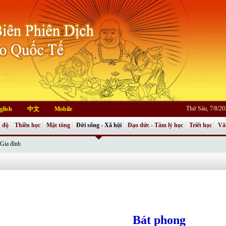
Thứ Sáu, 7/8/2
glish
中文
Mobile
 độ
Thiền học
Mật tông
Đời sống - Xã hội
Đạo đức - Tâm lý học
Triết học
Vă
Gia đình
Bát phong