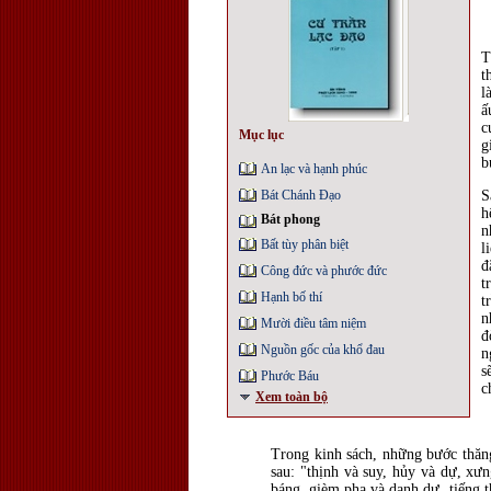
T
t
l
ấ
c
Mục lục
g
b
An lạc và hạnh phúc
Bát Chánh Ðạo
S
h
Bát phong
n
Bất tùy phân biệt
l
đ
Công đức và phước đức
t
Hạnh bố thí
t
n
Mười điều tâm niệm
đ
Nguồn gốc của khổ đau
n
s
Phước Báu
c
Xem toàn bộ
Trong kinh sách, những bước thăn
sau: "thịnh và suy, hủy và dự, xưn
báng, gièm pha và danh dự, tiếng t