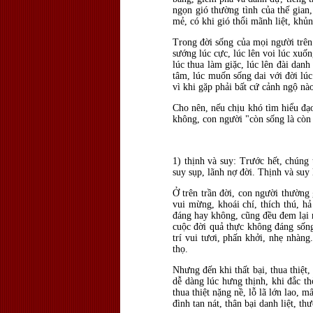
ngọn gió thường tình của thế gian,
mẻ, có khi gió thổi mãnh liệt, khủ
Trong đời sống của mọi người trên 
sướng lúc cực, lúc lên voi lúc xuố
lúc thua làm giặc, lúc lên đài dan
tâm, lúc muốn sống dai với đời lú
vì khi gặp phải bất cứ cảnh ngộ nà
Cho nên, nếu chịu khó tìm hiểu đạo
không, con người "còn sống là còn 
1) thịnh và suy: Trước hết, chúng
suy sụp, lãnh nợ đời. Thịnh và suy 
Ở trên trần đời, con người thường g
vui mừng, khoái chí, thích thú, h
đáng hay không, cũng đều đem lại 
cuộc đời quả thực không đáng sống
trí vui tươi, phấn khởi, nhẹ nhàng
thọ.
Nhưng đến khi thất bại, thua thiệt,
dễ dàng lúc hưng thịnh, khi đắc th
thua thiệt nặng nề, lỗ lã lớn lao, 
đình tan nát, thân bại danh liệt, 