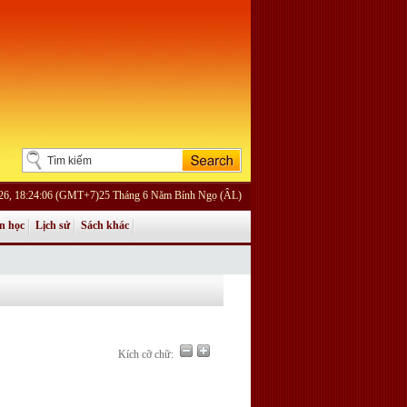
026, 18:24:06 (GMT+7)25 Tháng 6 Năm Bính Ngọ (ÂL)
n học
Lịch sử
Sách khác
Kích cỡ chữ: