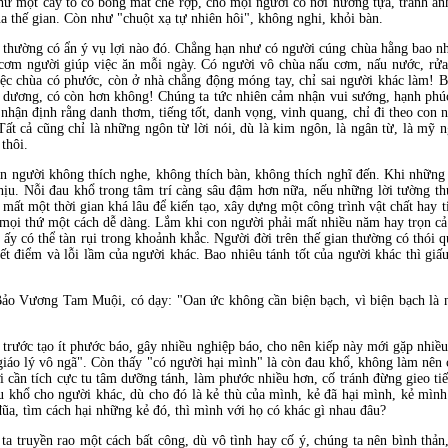
hư một cây to có bóng mát che rợp, cho mọi người có nơi nương tựa, tránh án
 thế gian. Còn như "chuột xạ tự nhiên hôi", không nghi, khỏi bàn.
 thường có ẩn ý vụ lợi nào đó. Chẳng hạn như có người cúng chùa hằng bao nh
ơm người giúp việc ăn mỗi ngày. Có người vô chùa nấu cơm, nấu nước, rửa c
iệc chùa có phước, còn ở nhà chẳng động móng tay, chỉ sai người khác làm! 
n dương, có còn hơn không! Chúng ta tức nhiên cảm nhận vui sướng, hạnh phúc
 nhận định rằng danh thơm, tiếng tốt, danh vọng, vinh quang, chỉ đi theo con
Tất cả cũng chỉ là những ngôn từ lời nói, dù là kim ngôn, là ngân từ, là mỹ n
thôi.
on người không thích nghe, không thích bàn, không thích nghĩ đến. Khi những l
hịu. Nỗi đau khổ trong tâm trí càng sâu đậm hơn nữa, nếu những lời tường thu
 mất một thời gian khá lâu để kiến tạo, xây dựng một công trình vật chất hay 
 mọi thứ một cách dễ dàng. Lắm khi con người phải mất nhiều năm hay trọn cả
ấy có thể tàn rụi trong khoảnh khắc. Người đời trên thế gian thường có thói q
ết điểm và lỗi lầm của người khác. Bao nhiêu tánh tốt của người khác thì giấ
ảo Vương Tam Muội, có dạy: "Oan ức không cần biện bạch, vì biện bạch là 
 trước tạo ít phước báo, gây nhiều nghiệp báo, cho nên kiếp này mới gặp nhiề
"giáo lý vô ngã". Còn thấy "có người hại mình" là còn đau khổ, không làm nên
 cần tích cực tu tâm dưỡng tánh, làm phước nhiều hơn, cố tránh đừng gieo tiế
 khổ cho người khác, dù cho đó là kẻ thù của mình, kẻ đã hại mình, kẻ mình
 đũa, tìm cách hại những kẻ đó, thì mình với họ có khác gì nhau đâu?
ta truyền rao một cách bất công, dù vô tình hay cố ý, chúng ta nên bình thản