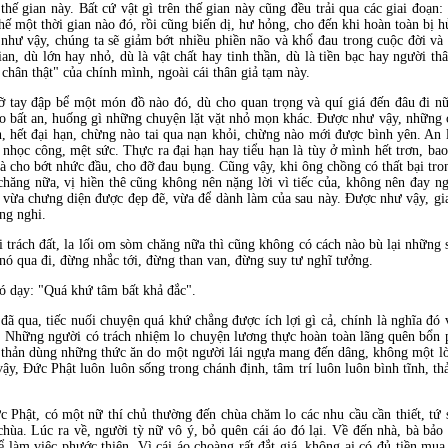
thế gian này. Bất cứ vật gì trên thế gian này cũng đều trải qua các giai đoạn: 
ụ thế một thời gian nào đó, rồi cũng biến dị, hư hỏng, cho đến khi hoàn toàn bị
như vậy, chúng ta sẽ giảm bớt nhiều phiền não và khổ đau trong cuộc đời và 
an, dù lớn hay nhỏ, dù là vật chất hay tinh thần, dù là tiền bạc hay người th
chân thật" của chính mình, ngoài cái thân giả tạm này.
lỡ tay đập bể một món đồ nào đó, dù cho quan trọng và quí giá đến đâu đi 
đạo bất an, huống gì những chuyện lặt vặt nhỏ mọn khác. Được như vậy, những 
n, hết đại hạn, chừng nào tai qua nạn khỏi, chừng nào mới được bình yên. An 
 nhọc công, mệt sức. Thực ra đại hạn hay tiểu hạn là tùy ở mình hết trơn, bao
à cho bớt nhức đầu, cho đỡ đau bụng. Cũng vậy, khi ông chồng có thất bại tro
chăng nữa, vị hiền thê cũng không nên nặng lời vì tiếc của, không nên đay ngh
vừa chưng diện được đẹp đẽ, vừa để dành làm của sau này. Được như vậy, gia
ng nghi.
ời trách đất, la lối om sòm chăng nữa thì cũng không có cách nào bù lại những
nó qua đi, đừng nhắc tới, đừng than van, đừng suy tư nghĩ tưởng.
 dạy: "Quá khứ tâm bất khả đắc".
đã qua, tiếc nuối chuyện quá khứ chẳng được ích lợi gì cả, chính là nghĩa đó
ọ. Những người có trách nhiệm lo chuyện lương thực hoàn toàn lãng quên bổn p
 thản dùng những thức ăn do một người lái ngựa mang đến dâng, không một lời
ậy, Đức Phật luôn luôn sống trong chánh định, tâm trí luôn luôn bình tĩnh, th
c Phật, có một nữ thí chủ thường đến chùa chăm lo các nhu cầu cần thiết, t
chùa. Lúc ra về, người tỳ nữ vô ý, bỏ quên cái áo đó lại. Về đến nhà, bà bảo 
ể làm việc phước thiện. Vì cái áo choàng rất đắt giá, không ai có đủ tiền mua