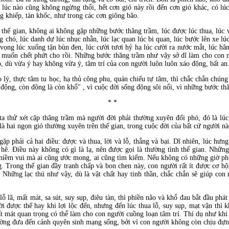
 lúc nào cũng không ngừng thổi, hết cơn gió này rồi đến cơn gió khác, có lúc
ng khiếp, tàn khốc, như trong các cơn giông bão.
thế gian, không ai không gặp những bước thăng trầm, lúc được lúc thua, lúc vi
ng chó, lúc danh dự lúc nhục nhằn, lúc lạc quan lúc bi quan, lúc bước lên xe l
h vọng lúc xuống tận bùn đen, lúc cười tươi hỷ hạ lúc cười ra nước mắt, lúc h
c muốn chết phứt cho rồi. Những bước thăng trầm như vậy sở dĩ làm cho con n
o, dù vừa ý hay không vừa ý, tâm trí của con người luôn luôn xáo động, bất an
 lý, thực tâm tu học, hạ thủ công phu, quán chiếu tự tâm, thì chắc chắn chúng
động, còn động là còn khổ" , vì cuộc đời sống động sôi nổi, vì những bước th
* *
 ta thử xét cặp thăng trầm mà người đời phải thường xuyên đối phó, đó là lúc
là hai ngọn gió thường xuyên trên thế gian, trong cuộc đời của bất cứ người nà
ặp phải cả hai điều: được và thua, lời và lỗ, thắng và bại. Dĩ nhiên, lúc hưng
ả hê. Điều này không có gì là lạ, nên được gọi là thường tình thế gian. Nhữn
niềm vui mà ai cũng ước mong, ai cũng tìm kiếm. Nếu không có những giờ phút
. Trong thế gian đầy tranh chấp và bon chen này, con người rất ít được cơ h
. Những lạc thú như vậy, dù là vật chất hay tinh thần, chắc chắn sẽ giúp con
 lỗ lã, mất mát, sa sút, suy sụp, điêu tàn, thì phiền não và khổ đau bắt đầu ph
ời được thế hay khi lợi lộc đến, nhưng đến lúc thua lỗ, suy sụp, mạt vận thì
mất mát quan trọng có thể làm cho con người cuồng loạn tâm trí. Thí dụ như khi 
thường đưa đến cảnh quyên sinh mạng sống, bởi vì con người không còn chịu đự