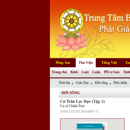
Pháp Âm
Thư Viện
Tiếng Việt
En
Trang chủ
Kinh
Luật
Luận
PH cơ bản
Tịnh
Thời đại
Giáo Dục
Đời sống
Hôn nhân - 
ĐỜI SỐNG
Cư Trần Lạc Ðạo (Tập 1)
Cư-sĩ Chính-Trực
19/05/2553 02:28 (GMT+7)