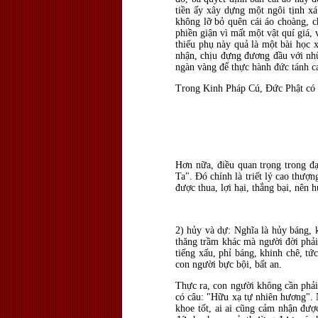
tiền ấy xây dựng một ngôi tịnh xá
không lỡ bỏ quên cái áo choàng, c
phiền giận vì mất một vật quí giá,
thiếu phụ này quả là một bài học 
nhận, chịu đựng đương đầu với nhữn
ngàn vàng để thực hành đức tánh c
Trong Kinh Pháp Cú, Đức Phật có 
Hơn nữa, điều quan trọng trong đạ
Ta". Đó chính là triết lý cao thượ
được thua, lợi hại, thắng bại, nên h
2) hủy và dự: Nghĩa là hủy báng, k
thăng trầm khác mà người đời phả
tiếng xấu, phỉ báng, khinh chê, t
con người bực bội, bất an.
Thực ra, con người không cần phải
có câu: "Hữu xạ tự nhiên hương". N
khoe tốt, ai ai cũng cảm nhận đượ