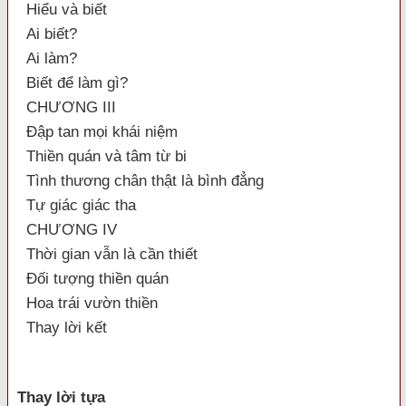
Hiểu và biết
Ai biết?
Ai làm?
Biết để làm gì?
CHƯƠNG III
Đập tan mọi khái niệm
Thiền quán và tâm từ bi
Tình thương chân thật là bình đẳng
Tự giác giác tha
CHƯƠNG IV
Thời gian vẫn là cần thiết
Đối tượng thiền quán
Hoa trái vườn thiền
Thay lời kết
Thay lời tựa