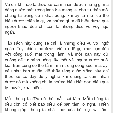
Và chỉ khi nào ta thực sự cảm nhận được những gì mà
dòng nước mát trong lành kia mang lại cho tự thân mỗi
chúng ta trong cơn khát bỏng, khi ấy ta mới có thể
hiểu được thiền là gì, và những gì ta đã hiểu được qua
người khác đều chỉ còn là những điều vu vơ, ngớ
ngẩn.
Tập sách này cũng sẽ chỉ là những điều vu vơ, ngớ
ngẩn. Tuy nhiên, nó được viết ra để gọi mời bạn đến
với dòng suối mát trong lành, và mời bạn hãy cúi
xuống để tự mình uống lấy một vài ngụm nước suối
kia. Bạn cũng có thể tắm mình trong dòng suối mát ấy,
nếu như bạn muốn, để thấy rằng cuộc sống này chỉ
thực sự có đầy đủ ý nghĩa khi chúng ta cảm nhận
được nó mà không chỉ là những hiểu biết đơn điệu qua
lý thuyết, khái niệm.
Mỗi chúng ta đều có thể mắc sai lầm. Mỗi chúng ta
đều còn có biết bao điều để bận tâm lo nghĩ. Thiền
không giúp chúng ta nhất thời xóa bỏ mọi sai lầm,