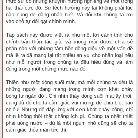
thực sự có những khuynh hướng nghiêng về một trong
hai thái cực đó. Sự lệch hướng này lại không phải lúc
nào cũng dễ dàng nhận biết. Và đôi khi chúng ta rơi
vào chỗ tự dối gạt chính mình.
Tập sách này được viết ra như một lời cảnh tỉnh cho
chính bản thân tác giả, và mong mỏi được chia sẻ
phần nào với những tâm hồn đồng điệu về một vấn đề
mà lẽ ra đã mang lại rất nhiều an vui cho nhân loại nếu
như mỗi người trong chúng ta đều hiểu đúng và làm
đúng trong một chừng mực nào đó.
Thiền như một dòng suối mát, mà mỗi chúng ta đều là
những người đang mang trong mình cơn khát cháy
bỏng tự ngàn đời. Chỉ nhìn thấy dòng suối mát ấy thôi,
cũng đủ để cho ta cảm giác vui mừng, dễ chịu biết bao
nhiêu! Nhưng để đáp ứng với cơn khát cháy bỏng, chỉ
nhìn không thôi thật chẳng ích gì. Chúng ta nhất thiết
phải uống nước – dù là một ngụm nhỏ cũng sẽ cho ta
cảm giác thỏa mãn tức thì.