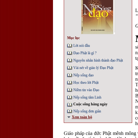
L
“
G
Mục lục
Lời nói đầu
s
n
Đạo Phật là gì ?
t
Nguyên nhân hình thành đạo Phật
K
Vài nét về giáo lý Đạo Phật
t
Nếp sống đạo
n
Học theo lời Phật
T
h
Niềm tin vào Đạo
B
Nếp sống tâm Linh
N
Cuộc sống hằng ngày
m
Nếp sống đơn giản
k
Xem toàn bộ
c
h
Giáo pháp của đức Phật mênh mông và