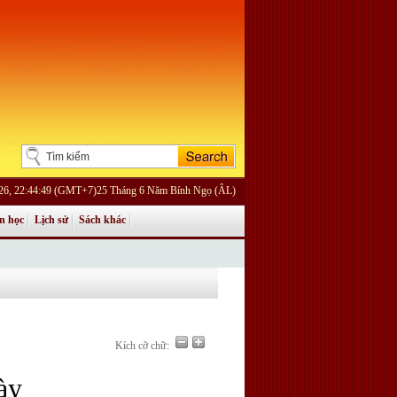
026, 22:44:49 (GMT+7)25 Tháng 6 Năm Bính Ngọ (ÂL)
n học
Lịch sử
Sách khác
Kích cỡ chữ:
ày