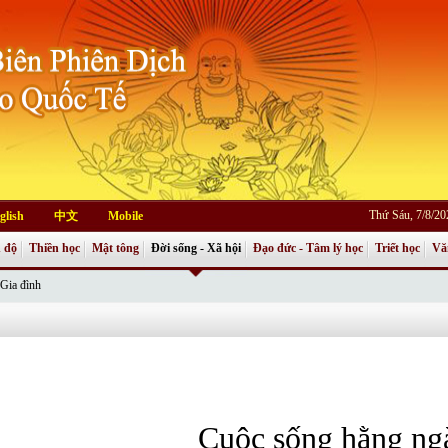
Thứ Sáu, 7/8/2
glish
中文
Mobile
 độ
Thiền học
Mật tông
Đời sống - Xã hội
Đạo đức - Tâm lý học
Triết học
Vă
Gia đình
Cuộc sống hằng ng