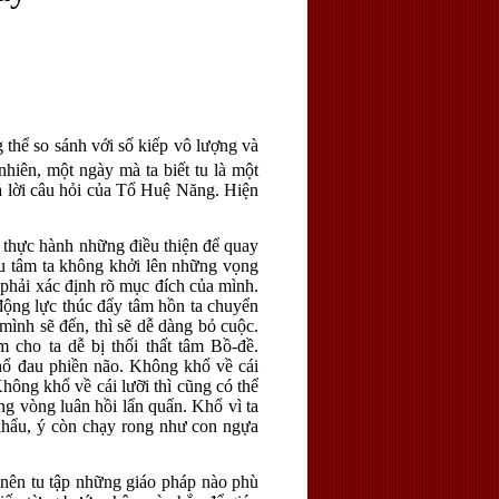
g thể so sánh với số kiếp vô lượng và
nhiên, một ngày mà ta biết tu là một
rả lời câu hỏi của Tổ Huệ Năng. Hiện
à thực hành những điều thiện để quay
nếu tâm ta không khởi lên những vọng
a phải xác định rõ mục đích của mình.
 động lực thúc đẩy tâm hồn ta chuyển
ình sẽ đến, thì sẽ dễ dàng bỏ cuộc.
 cho ta dễ bị thối thất tâm Bồ-đề.
hổ đau phiền não. Không khổ về cái
Không khổ về cái lưỡi thì cũng có thể
ong vòng luân hồi lẩn quẩn. Khổ vì ta
 khẩu, ý còn chạy rong như con ngựa
 nên tu tập những giáo pháp nào phù