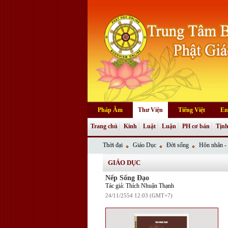
Pháp Âm
Thư Viện
Tiếng Việt
En
Trang chủ
Kinh
Luật
Luận
PH cơ bản
Tịnh
Thời đại
Giáo Dục
Đời sống
Hôn nhân - 
GIÁO DỤC
Nếp Sống Đạo
Tác giả: Thích Nhuận Thạnh
24/11/2554 12:03 (GMT+7)