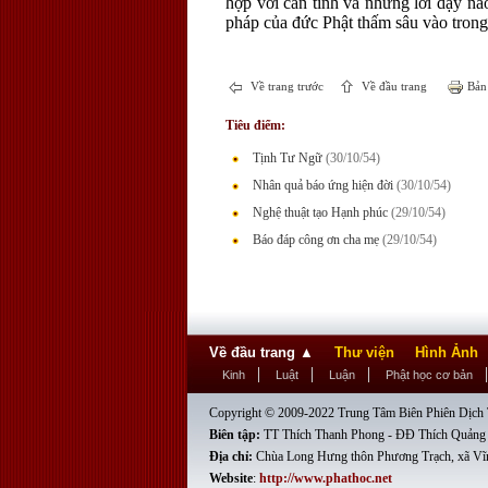
hợp với căn tính và những lời dạy nà
pháp của đức Phật thấm sâu vào trong
Về trang trước
Về đầu trang
Bản 
Tiêu điểm:
Tịnh Tư Ngữ
(30/10/54)
Nhân quả báo ứng hiện đời
(30/10/54)
Nghệ thuật tạo Hạnh phúc
(29/10/54)
Báo đáp công ơn cha mẹ
(29/10/54)
Về đầu trang
▲
Thư viện
Hình Ảnh
Kinh
Luật
Luận
Phật học cơ bản
Copyright © 2009-2022 Trung Tâm Biên Phiên Dịch T
Biên tập:
TT Thích Thanh Phong - ĐĐ Thích Quảng
Địa chỉ:
Chùa Long Hưng thôn Phương Trạch, xã Vĩ
Website
:
http://www.phathoc.net