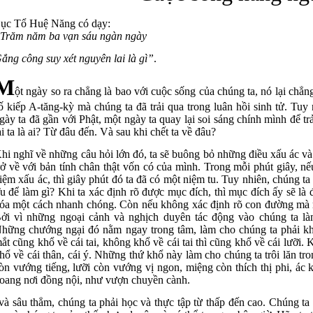
ục Tổ Huệ Năng có dạy:
Trăm năm ba vạn sáu ngàn ngày
ắng công suy xét nguyên lai là gì”
.
M
ột ngày so ra chẳng là bao với cuộc sống của chúng ta, nó lại chẳn
ố kiếp A-tăng-kỳ mà chúng ta đã trải qua trong luân hồi sinh tử. Tuy 
gày ta đã gần với Phật, một ngày ta quay lại soi sáng chính mình để t
ại ta là ai? Từ đâu đến. Và sau khi chết ta về đâu?
hi nghĩ về những câu hỏi lớn đó, ta sẽ buông bỏ những điều xấu ác v
rở về với bản tính chân thật vốn có của mình. Trong mỗi phút giây, 
iệm xấu ác, thì giây phút đó ta đã có một niệm tu. Tuy nhiên, chúng t
u để làm gì? Khi ta xác định rõ được mục đích, thì mục đích ấy sẽ là
óa một cách nhanh chóng. Còn nếu không xác định rõ con đường mà m
ởi vì những ngoại cảnh và nghịch duyên tác động vào chúng ta làm
hững chướng ngại đó nằm ngay trong tâm, làm cho chúng ta phải k
ắt cũng khổ về cái tai, không khổ về cái tai thì cũng khổ về cái lưỡi. 
hổ về cái thân, cái ý. Những thứ khổ này làm cho chúng ta trôi lăn tr
òn vướng tiếng, lưỡi còn vướng vị ngon, miệng còn thích thị phi, ác
oang nơi đồng nội, như vượn chuyền cành.
 sâu thẳm, chúng ta phải học và thực tập từ thấp đến cao. Chúng ta