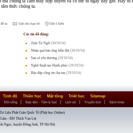
o mà chúng ta cảm thấy hợp duyên và có thể tu ngay bây giờ. Hãy tu 
 tâm thức chúng ta.
để in
Gửi cho bạn bè
Gửi ý kiến
Các tin đã đăng:
Tịnh Tư Ngữ
(30/10/54)
Nhân quả báo ứng hiện đời
(30/10/54)
San sẻ yêu thương
(29/10/54)
Nghệ thuật tạo Hạnh phúc
(29/10/54)
Báo đáp công ơn cha mẹ
(29/10/54)
Tịnh độ
Thiền học
Mật tông
Triết học
Sitemap
Đời sống
Đạo đức - Tâm lý học
Lịch sử
Truyện tích
Sách khác
ư Liệu Phật Giáo Quốc Tế (Phật học Online)
 Lâm - ĐĐ Thích Vạn Lợi
nh Ngọc, huyện Đông Anh, TP Hà Nội.