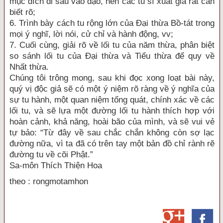
mục đích đi sâu vào đạo, nên các tu sĩ xuất gia rất cần
biết rõ;
6. Trình bày cách tu rộng lớn của Đại thừa Bồ-tát trong
mọi ý nghĩ, lời nói, cử chỉ và hành động, vv;
7. Cuối cùng, giải rõ về lối tu của năm thừa, phân biệt
so sánh lối tu của Đại thừa và Tiểu thừa để quy về
Nhất thừa.
Chúng tôi trông mong, sau khi đọc xong loạt bài này,
quý vị độc giả sẽ có một ý niệm rõ ràng về ý nghĩa của
sự tu hành, một quan niệm tổng quát, chính xác về các
lối tu, và sẽ lựa một đường lối tu hành thích hợp với
hoàn cảnh, khả năng, hoài bão của mình, và sẽ vui vẻ
tự bảo: “Từ đây về sau chắc chắn không còn sợ lạc
đường nữa, vì ta đã có trên tay một bản đồ chỉ rành rẽ
đường tu về cõi Phật.”
Sa-môn Thích Thiện Hoa
theo : rongmotamhon