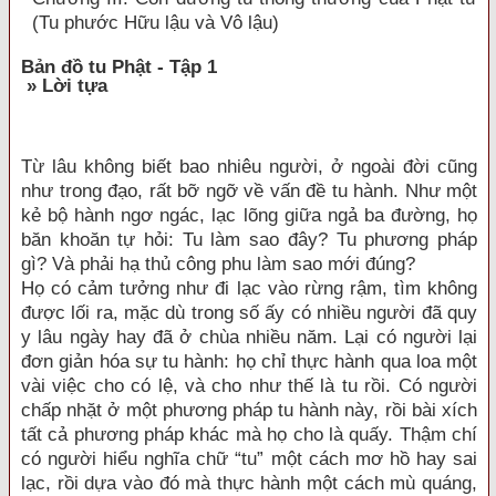
(Tu phước Hữu lậu và Vô lậu)
Bản đồ tu Phật - Tập 1
» Lời tựa
Từ lâu không biết bao nhiêu người, ở ngoài đời cũng
như trong đạo, rất bỡ ngỡ về vấn đề tu hành. Như một
kẻ bộ hành ngơ ngác, lạc lõng giữa ngả ba đường, họ
băn khoăn tự hỏi: Tu làm sao đây? Tu phương pháp
gì? Và phải hạ thủ công phu làm sao mới đúng?
Họ có cảm tưởng như đi lạc vào rừng rậm, tìm không
được lối ra, mặc dù trong số ấy có nhiều người đã quy
y lâu ngày hay đã ở chùa nhiều năm. Lại có người lại
đơn giản hóa sự tu hành: họ chỉ thực hành qua loa một
vài việc cho có lệ, và cho như thế là tu rồi. Có người
chấp nhặt ở một phương pháp tu hành này, rồi bài xích
tất cả phương pháp khác mà họ cho là quấy. Thậm chí
có người hiểu nghĩa chữ “tu” một cách mơ hồ hay sai
lạc, rồi dựa vào đó mà thực hành một cách mù quáng,