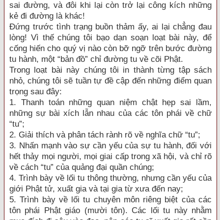
sai đường, và đôi khi lại còn trở lại công kích những
kẻ đi đường là khác!
Đứng trước tình trạng buồn thảm ấy, ai lại chẳng đau
lòng! Vì thế chúng tôi bạo dạn soạn loạt bài này, để
cống hiến cho quý vị nào còn bỡ ngỡ trên bước đường
tu hành, một “bản đồ” chỉ đường tu về cõi Phật.
Trong loạt bài này chúng tôi in thành từng tập sách
nhỏ, chúng tôi sẽ tuần tự đề cập đến những điểm quan
trọng sau đây:
1. Thanh toán những quan niệm chật hẹp sai lầm,
những sự bài xích lẫn nhau của các tôn phái về chữ
“tu”;
2. Giải thích và phân tách rành rõ về nghĩa chữ “tu”;
3. Nhấn mạnh vào sự cần yếu của sự tu hành, đối với
hết thảy mọi người, mọi giai cấp trong xã hội, và chỉ rõ
về cách “tu” của quảng đại quần chúng;
4. Trình bày về lối tu thông thường, nhưng cần yếu của
giới Phật tử, xuất gia và tại gia từ xưa đến nay;
5. Trình bày về lối tu chuyên môn riêng biệt của các
tôn phái Phật giáo (mười tôn). Các lối tu này nhằm