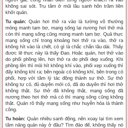
không sai sót. Trụ tâm ở mũi lâu sanh hôn trầm liền
khởi quán.
Tu quán:
Quán hơi thở ra vào là tướng vô thường
mỏng manh tạm bợ, mạng sống lại nương hơi thở mà
còn thì mạng sống cũng mong manh tạm bợ. Quả thực
mạng sống chỉ trong khoảng hơi thở ra vào, thở ra
không hít vào là chết, có gì là chắc chắn lâu dài. Thấy
được lẽ thực này là thấy Ðạo. Hoặc quán, hơi thở vào
do phổi phồng lên, hơi thở ra do phổi dẹp xuống. Khi
phồng lên thì mũi hít không khí vào, phổi xẹp xuống thì
đẩy không khí ra; bên ngoài có không khí, bên trong có
phổi, hợp với tâm lý tác động thành sự thở. Sự thở
không tự có, đủ duyên mới có, đã do duyên thì hơi thở
không thật. Sự thở đã không thật, mạng sống đã
nương theo hơi thở mà có thì mạng sống cũng không
thật. Quán rõ thấy mạng sống như huyễn hóa là thành
công.
Tu hoàn:
Quán nhiều sanh động, nên xoay lại tìm xem
tâm năng quán này ở đâu? Tìm đáo để, không thấy nó