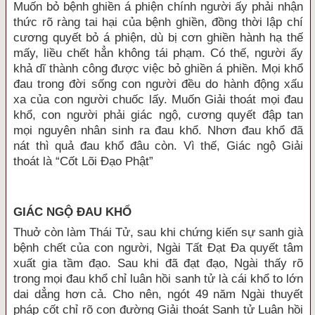
Muốn bỏ bệnh ghiền á phiện chính người ấy phải nhận
thức rõ ràng tai hại của bệnh ghiền, đồng thời lập chí
cương quyết bỏ á phiện, dù bị cơn ghiền hành hạ thế
mấy, liều chết hẳn không tái phạm. Có thế, người ấy
khả dĩ thành công được việc bỏ ghiền á phiền. Mọi khổ
đau trong đời sống con người đều do hành động xấu
xa của con người chuốc lấy. Muốn Giải thoát mọi đau
khổ, con người phải giác ngộ, cương quyết đập tan
mọi nguyên nhân sinh ra đau khổ. Nhơn đau khổ đã
nát thì quả đau khổ đâu còn. Vì thế, Giác ngộ Giải
thoát là “Cốt Lõi Ðạo Phật”
GIÁC NGỘ ÐAU KHỔ
Thuở còn làm Thái Tử, sau khi chứng kiến sự sanh già
bệnh chết của con người, Ngài Tất Ðạt Ða quyết tâm
xuất gia tầm đạo. Sau khi đã đạt đạo, Ngài thấy rõ
trong mọi đau khổ chỉ luân hồi sanh tử là cái khổ to lớn
dai dẳng hơn cả. Cho nên, ngót 49 năm Ngài thuyết
pháp cốt chỉ rõ con đường Giải thoát Sanh tử Luân hồi