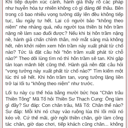
Khi tiếp duyên xúc cảnh, hành giả thấy rõ các pháp
như huyễn hóa tự nhiên không có gì đáng để thâu. Bên
trong có bao nhiêu vọng tưởng dấy lên đều không tiếp
tục, lâu ngày tự hết. Lại có người bảo “không theo
niệm” nhẹ nhàng quá, nếu người tọa thiền bị hôn trầm
nặng nề làm sao đuổi được? Nếu khi bị hôn trầm nặng
nề, hành giả chấn chỉnh thân, mở mắt sáng mà không
hết, nên khởi niệm xem hôn trầm này xuất phát từ chổ
nào? Tức là đặt câu hỏi “hôn trầm xuất phát từ chỗ
nào?” Theo dõi lùng tìm nó thì hôn trầm sẽ tan. Khi gặp
tán loạn mãnh liệt cũng thế. Hành giả nên đặt câu hỏi
“vọng tưởng này xuất phất từ chổ nào?” Tìm kiếm một
lúc thì sẽ hết. Khi hôn trầm tan, vọng tưởng lặng liền
trở lại lối tu “không theo niệm” như trước.
Lối tu này cụ thể hóa bằng mười bức họa “Chăn trâu
Thiền Tông” Mã Tổ hỏi Thiền Sư Thạch Cung: Ông làm
gì đây? Sư đáp: Con chăn trâu, Mã Tổ: Chăn thế nào?
Sư đáp: Mỗi khi nó chạy vào ruộng lúa thì lôi mũi nó
kéo về. Cứ thế mãi, giờ ngồi thiền chăn, giờ làm công
tác chăn, giờ dạo chơi, tiếp khách cũng chăn... không