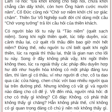
Lâm Tế nói: “Ðã khởi không cho tiếp nối, chưa khởi
chẳng cần dấy khởi, còn hơn Ông hành cước mười
năm”, Cổ Ðức cũng nói “Chớ sợ niệm khởi chỉ sợ giác
chậm”. Thiền Sư Vô Nghiệp suốt đời chỉ dùng một câu
“Chớ vọng tưởng” trả lời câu hỏi của thiền khách.
Có người bảo lối tu này là “Tảo niệm” (quét sạch
niệm). Song khi ngồi thiền quét, lúc tiếp duyên, xúc
cảnh thâu lại, cứ quét rồi thâu đến bao giờ mới hết
niệm? Ðúng thế, nếu người tu chỉ biết quét khi ngồi
thiền, lúc ra ngoài thì thâu lại, thật là gian nan cho lối
tu này. Song ở đây không phải vậy, khi ngồi thiền
không theo, lúc ra ngoài thấy các pháp đều duyên hợp
hư dối như huyển hóa không có một pháp đáng lưu
tâm, thì làm gì có thâu, ví như người đi chợ, cô ta dạo
qua các cửa hàng, chen chúc với bao nhiêu người qua
lại trên đường phố. Nhưng không có vật gì và người
nào đáng cho cô để ý. Về đến nhà, người nhà hỏi: đi
chợ có thấy gì không? Cô đáp: Không. có phải thật
không thấy gì chăng? Hẳn không phải thế, chỉ không
có gì quan trọng đáng cô chú ý nên nói không thấy gì.