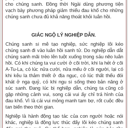
cho chúng sanh. Ðồng thời Ngài dùng phương tiện
vạch bày phương pháp giảm thiểu đau khổ cho những
chúng sanh chưa đủ khả năng thoát khỏi luân hồi.
GIÁC NGỘ LÝ NGHIỆP DẪN.
Chúng sanh si mê tạo nghiệp, sức nghiệp lôi kéo
chúng sanh đi vào luân hồi sanh tử. Do nghiệp dẫn dắt
chúng sanh mãi trèo lên tuột xuống trong sáu nẽo luân
hồi. Có khi chúng ta vui cười ở cõi trời, khi la hét ở cõi
A-Tu-La, có lúc nửa cười, nửa mếu ở cõi người, lại có
khi kêu la thảm thiết ở địa ngục, có lúc thất thểu đói
khát ở ngạ quỷ, có khi ngu si sống theo bản năng ở
súc sanh. Ðang lúc bị nghiệp dẫn, chúng ta cũng có
gặp những cảnh vui, song cái vui ấy chỉ trá hình của
đau khổ. Vì là cái vui mỏng manh tạm bợ, rốt cuộc đều
tan biến theo thời gian.
Nghiệp là hành động tạo tác của con người hoặc nói
khác, nghiệp là động lực thúc đẩy lôi kéo chúng sanh