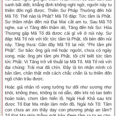
sanh bất diệt, khẳng định không nghi ngờ, người này tu
thiền đốn ngộ được. Thiền Sư Pháp Thường đến hỏi
Mã Tổ: Thế nào là Phật? Mã Tổ đáp: Tức tâm là Phật.
Sư thầm nhận đến núi Ðại Mai cất am tu. Sau Mã Tổ
nghe, sai vị Tăng đến thăm dò, Tăng đến hỏi Sư: Hòa
Thượng gặp Mã Tổ đã được cái gì về ở núi này. Sư
đáp: Mã Tổ nói với tôi: tức tâm là Phật, tôi bèn đến núi
này. Tăng thưa: Gần đây Mã Tổ lại nói: “Phi tâm phi
Phật”. Sư bảo: ông già mê hoặc người, chưa có ngày
xong, mặc ông phi tâm phi Phật, tôi chỉ biết tức tâm
tức Phật. Vị Tăng trở về thuật lại Mã Tổ. Mã Tổ nói với
đại chúng: Trái mai đã chín. Ðây là tin nhận mình có
bản tâm, chân thật một cách chắc chắn là tu thiền đốn
ngộ chăn trâu được.
Hoặc giả nhận rõ vọng tưởng hư dối như sương như
khói, không theo, không bị nó dẫn, đến khi nó tan biến
hoàn toàn, chơn tâm hiển lộ. Ngài Huệ Khả sau khi
được Tổ Ðạt Ma nhận làm môn đồ, Ngài hỏi Tổ: Tâm
con chưa an xin thầy dạy con phương pháp an tâm?
Tổ Ðạt Ma nhìn thẳng mặt bảo: Ðem tâm ra ta an cho.