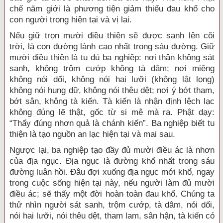
chế năm giới là phương tiện giảm thiểu đau khổ cho
con người trong hiện tại và vị lai.
Nếu giữ trọn mười điều thiện sẽ được sanh lên cõi
trời, là con đường lành cao nhất trong sáu đường. Giữ
mười điều thiện là tu đủ ba nghiệp: nơi thân không sát
sanh, không trộm cướp không tà dâm; nơi miệng
không nói dối, không nói hai lưỡi (không lật lọng)
không nói hung dữ, không nói thêu dệt; nơi ý bớt tham,
bớt sân, không tà kiến. Tà kiến là nhận định lệch lạc
không đúng lẽ thật, gốc từ si mê mà ra. Phật dạy:
“Thấy đúng nhơn quả là chánh kiến”. Ba nghiệp biết tu
thiện là tạo nguồn an lạc hiện tại và mai sau.
Ngược lại, ba nghiệp tạo đầy đủ mười điều ác là nhơn
của địa ngục. Ðịa ngục là đường khổ nhất trong sáu
đường luân hồi. Ðâu đợi xuống địa ngục mới khổ, ngay
trong cuộc sống hiện tại này, nếu người làm đủ mười
điều ác; sẽ thấy một đời hoàn toàn đau khổ. Chúng ta
thử nhìn người sát sanh, trộm cướp, tà dâm, nói dối,
nói hai lưỡi, nói thêu dệt, tham lam, sân hận, tà kiến có