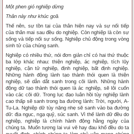
Một phen gió nghiệp dừng
Thân này như khúc go
ã
Thế nên, sự tồn tại của thân hiện nay và sự nối tiếp
của thân mai sau đều do nghiệp. Còn nghiệp là còn sự
sống và tiếp nối sự sống. Nghiệp chủ động trong vòng
sinh tử của chúng sanh.
Nghiệp có nhiều thứ, nói đơn giản chỉ có hai thứ thuộc
ba lớp khác nhau: thiện nghiệp, ác nghiệp, tích lũy
nghiệp, cận tử nghiệp, định nghiệp, bất định nghiệp.
Những hành động lành tạo thành thói quen là thiện
nghiệp, sẽ dẫn dắt sanh trong cõi lành. Những hành
động dữ tạo thành thói quen là ác nghiệp, sẽ lôi cuốn
vào các cõi dữ. Trong lục đạo luân hồi tùy nghiệp lành
cao thấp sẽ sanh trong ba đường lành: Trời, người, A-
Tu-La. Nghiệp dữ tùy nặng nhẹ sẽ sanh vào ba đường
dữ: địa ngục, ngạ quỷ, súc sanh. Vì thế lành dữ đều do
nghiệp, nghiệp là chính hành động hằng ngày của
chúng ta. Muốn tương lai vui vẽ hay đau khổ đều do ta