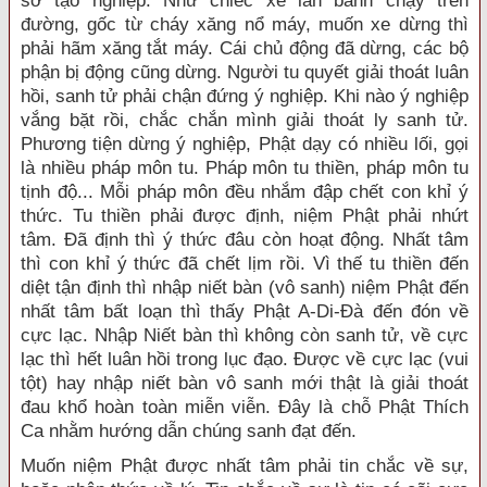
sở tạo nghiệp. Như chiếc xe lăn bánh chạy trên
đường, gốc từ cháy xăng nổ máy, muốn xe dừng thì
phải hãm xăng tắt máy. Cái chủ động đã dừng, các bộ
phận bị động cũng dừng. Người tu quyết giải thoát luân
hồi, sanh tử phải chận đứng ý nghiệp. Khi nào ý nghiệp
vắng bặt rồi, chắc chắn mình giải thoát ly sanh tử.
Phương tiện dừng ý nghiệp, Phật dạy có nhiều lối, gọi
là nhiều pháp môn tu. Pháp môn tu thiền, pháp môn tu
tịnh độ... Mỗi pháp môn đều nhắm đập chết con khỉ ý
thức. Tu thiền phải được định, niệm Phật phải nhứt
tâm. Ðã định thì ý thức đâu còn hoạt động. Nhất tâm
thì con khỉ ý thức đã chết lịm rồi. Vì thế tu thiền đến
diệt tận định thì nhập niết bàn (vô sanh) niệm Phật đến
nhất tâm bất loạn thì thấy Phật A-Di-Ðà đến đón về
cực lạc. Nhập Niết bàn thì không còn sanh tử, về cực
lạc thì hết luân hồi trong lục đạo. Ðược về cực lạc (vui
tột) hay nhập niết bàn vô sanh mới thật là giải thoát
đau khổ hoàn toàn miễn viễn. Ðây là chỗ Phật Thích
Ca nhằm hướng dẫn chúng sanh đạt đến.
Muốn niệm Phật được nhất tâm phải tin chắc về sự,