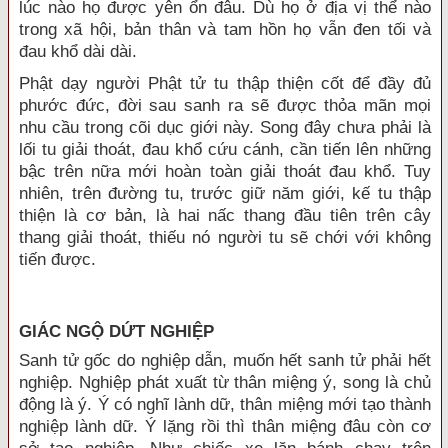
lúc nào họ được yên ổn đâu. Dù họ ở địa vị thể nào
trong xã hội, bản thân và tam hồn họ vẫn đen tối và
đau khổ dài dài.
Phật dạy người Phật tử tu thập thiện cốt để đầy đủ
phước đức, đời sau sanh ra sẽ được thỏa mãn mọi
nhu cầu trong cõi dục giới này. Song đây chưa phải là
lối tu giải thoát, đau khổ cứu cánh, cần tiến lên những
bậc trên nữa mới hoàn toàn giải thoát đau khổ. Tuy
nhiên, trên đường tu, trước giữ năm giới, kế tu thập
thiện là cơ bản, là hai nấc thang đầu tiên trên cây
thang giải thoát, thiếu nó người tu sẽ chới với không
tiến được.
GIÁC NGỘ DỨT NGHIỆP
Sanh tử gốc do nghiệp dẫn, muốn hết sanh tử phải hết
nghiệp. Nghiệp phát xuất từ thân miệng ý, song là chủ
động là ý. Ý có nghĩ lành dữ, thân miệng mới tạo thành
nghiệp lành dữ. Ý lặng rồi thì thân miệng đâu còn cơ