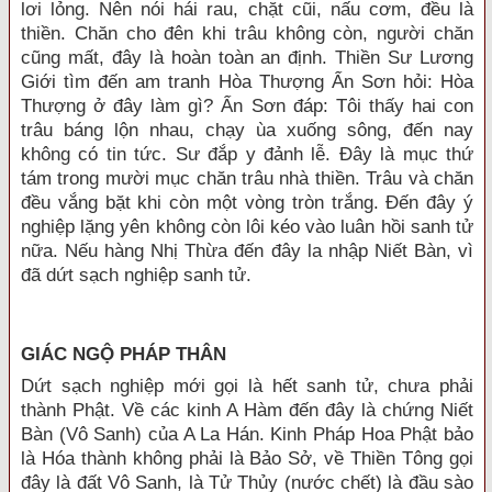
lơi lỏng. Nên nói hái rau, chặt cũi, nấu cơm, đều là
thiền. Chăn cho đên khi trâu không còn, người chăn
cũng mất, đây là hoàn toàn an định. Thiền Sư Lương
Giới tìm đến am tranh Hòa Thượng Ẩn Sơn hỏi: Hòa
Thượng ở đây làm gì? Ẩn Sơn đáp: Tôi thấy hai con
trâu báng lộn nhau, chạy ùa xuống sông, đến nay
không có tin tức. Sư đắp y đảnh lễ. Ðây là mục thứ
tám trong mười mục chăn trâu nhà thiền. Trâu và chăn
đều vắng bặt khi còn một vòng tròn trắng. Ðến đây ý
nghiệp lặng yên không còn lôi kéo vào luân hồi sanh tử
nữa. Nếu hàng Nhị Thừa đến đây la nhập Niết Bàn, vì
đã dứt sạch nghiệp sanh tử.
GIÁC NGỘ PHÁP THÂN
Dứt sạch nghiệp mới gọi là hết sanh tử, chưa phải
thành Phật. Về các kinh A Hàm đến đây là chứng Niết
Bàn (Vô Sanh) của A La Hán. Kinh Pháp Hoa Phật bảo
là Hóa thành không phải là Bảo Sở, về Thiền Tông gọi
đây là đất Vô Sanh, là Tử Thủy (nước chết) là đầu sào