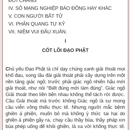
ÐỜI CHĂNG
IV. SỐ MẠNG NGHIỆP BÁO ÐỒNG HAY KHÁC
V. CON NGƯỜI BẤT TỬ
VI. PHẢN QUANG TỰ KỶ
VII. NIỀM VUI ÐẦU XUÂN.
I
CỐT LÕI ÐẠO PHẬT
C
hủ yếu Ðạo Phật là chỉ dạy chúng sanh giải thoát mọi
khổ đau, song lâu đài giải thoát phải xây dựng trên một
nền tảng giác ngộ; trước phải giác ngộ nhiên hậu mới
giải thoát, như nói “Biết đúng mới làm đúng”. Giác ngộ
Giải thoát theo liền bên nhau không thể tách rời được.
Cầu Giải thoát mà trước không Giác ngộ là sự mong
cầu viễn vông thiếu thực tế. Nhưng người mắc bệnh
ghiền á phiện, muốn bỏ mà không ý thức tai hại do
ghiền á phiện gây ra, chạy cầu thầy bùa, thầy pháp xin
bùa phép uống để khỏi ghiền, là xa vời không thực tế.