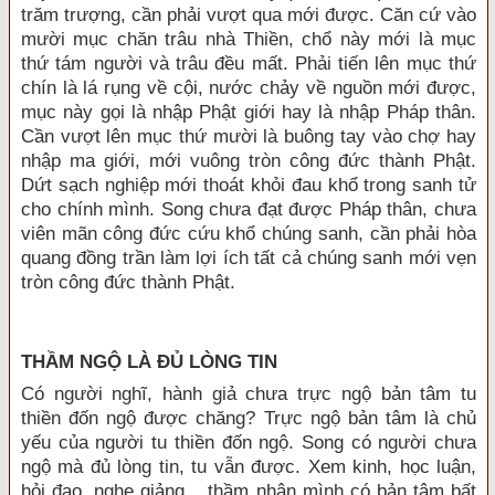
trăm trượng, cần phải vượt qua mới được. Căn cứ vào
mười mục chăn trâu nhà Thiền, chổ này mới là mục
thứ tám người và trâu đều mất. Phải tiến lên mục thứ
chín là lá rụng về cội, nước chảy về nguồn mới được,
mục này gọi là nhập Phật giới hay là nhập Pháp thân.
Cần vượt lên mục thứ mười là buông tay vào chợ hay
nhập ma giới, mới vuông tròn công đức thành Phật.
Dứt sạch nghiệp mới thoát khỏi đau khổ trong sanh tử
cho chính mình. Song chưa đạt được Pháp thân, chưa
viên mãn công đức cứu khổ chúng sanh, cần phải hòa
quang đồng trần làm lợi ích tất cả chúng sanh mới vẹn
tròn công đức thành Phật.
THẦM NGỘ LÀ ÐỦ LÒNG TIN
Có người nghĩ, hành giả chưa trực ngộ bản tâm tu
thiền đốn ngộ được chăng? Trực ngộ bản tâm là chủ
yếu của người tu thiền đốn ngộ. Song có người chưa
ngộ mà đủ lòng tin, tu vẫn được. Xem kinh, học luận,
hỏi đạo, nghe giảng... thầm nhận mình có bản tâm bất