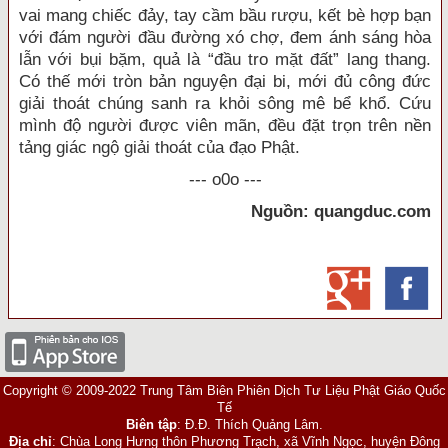
vai mang chiếc đảy, tay cầm bầu rượu, kết bè hợp bạn
với đám người đầu đường xó chợ, đem ánh sáng hòa
lẫn với bụi bặm, quả là “đầu tro mặt đất” lang thang.
Có thế mới tròn bản nguyện đại bi, mới đủ công đức
giải thoát chúng sanh ra khỏi sông mê bể khổ. Cứu
mình độ người được viên mãn, đều đặt trọn trên nền
tảng giác ngộ giải thoát của đạo Phật.
--- o0o ---
Nguồn: quangduc.com
Copyright © 2009-2022 Trung Tâm Biên Phiên Dịch Tư Liệu Phật Giáo Quốc
Tế
Biên tập
: Đ.Đ. Thích Quảng Lâm.
Địa chỉ
: Chùa Long Hưng thôn Phương Trạch, xã Vĩnh Ngọc, huyện Đông