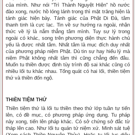
của mình. Như nói “Trì Thành Nguyệt Hiện” hồ nước
đào xong, nước hồ lóng lánh trong thì mặt trăng hiện là
tánh giác hiện bày. Tánh giác của Phật Di Ðà, tâm
thanh tịnh là cực lạc. Tin về sự hướng ra ngoài, nhận
thức về lý là nắm thẳng tâm mình. Tuy sự lý trong
ngoài có khác, song trên phương diện thực hành chủ
yếu là được nhất tâm. Nhất tâm là mục đích duy nhất
của phương pháp niệm Phật. Dù tin sự hay hiểu lý mà
niệm Phật không nhất tâm thì cũng chẳng đến đâu.
Muốn tu thiền được định tùy trình độ sai khác cũng có
nhiều lối tu khác nhau. Tổng quát có hai lối, thiền tiệm
thứ và thiền đốn ngộ.
THIỀN TIỆM THỨ
Thiền tiệm thứ là lối tu thiền theo thứ lớp tuần tự tiến
lên, có đề mục, có phương pháp ứng dụng. Tu pháp
này xong, tiến lên pháp khác. Có sở chứng sở đắc từ
tháp lên cao. Như lối tu quán tứ niệm xứ. Minh sát tuệ
(Xem sách Thiền Nguyên Thủy). Hoặc tu lối lục diệu