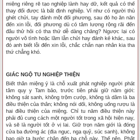
miệng riêng rẽ tạo nghiệp lành hay dữ, kết quả có thể
thay đổi được là bất định nghiệp. Ví như có người thù
ghét chửi, tay đánh một đối phương, sau đó họ ăn năn
đến xin lỗi, đối phương dù có tâm lượng rộng rãi đến
đâu thử hỏi có tha thứ dễ dàng chăng? Ngược lại có
người vô tình hoặc lầm lẫn chửi hay đánh kẻ khác, sau
đó anh biết lỗi đến xin lỗi, chắc chắn nạn nhân kia tha
thứ chẳng khó.
GIÁC NGỘ TU NGHIỆP THIỆN
Biết thân miệng ý là chỗ xuất phát nghiệp người phát
tâm quy y Tam bảo, trước tiên phải giữ năm giới:
không sát sanh, không trộm cướp, không tà dâm là ba
điều thiện của thân; không nói dối, không uống rượu là
hai điều thiện của miệng. Chỉ tu năm điều thiện này
phải đủ cung cách một người tốt trong xã hội hiện nay,
và sẽ là người tốt ở vị lai. Giữ trọn năm giới là đóng
cửa ba đường ác (địa ngục, ngạ quỷ, súc sanh), không
bao giờ ta bước chân đến ba chỗ này. Thế nên, Phật