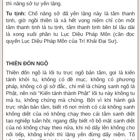
thì năng sở tự yên lặng.
Tu tịnh:
Chổ năng sở đã yên lặng này là tâm thanh
tịnh, giờ ngồi thiền là xả hết vọng niệm chỉ còn một
tâm thanh tịnh là tu tịnh, tâm thanh tịnh bền bỉ lâu dài
là xong xuôi phần tu Lục Diệu Pháp Môn (cần đọc
quyển Lục Diệu Pháp Môn của Trí Khải Ðại Sư).
THIỀN ÐỐN NGỘ
Thiền đốn ngộ là lối tu trực ngộ bản tâm, gọi là kiến
tánh khởi tu, không có đề mục, không có phương
pháp, không có gì sở đắc, chi mê là chúng sanh ngộ là
Phật, nên nói “Kiến tánh thành Phật” lối tu này không tu
mà tu, không chứng mà chứng. Bởi vì khi hành giả
trực nhận bản tâm, biết rõ nơi mình có cái không sanh
không diệt của nó không chạy theo cái tâm sanh diệt
tạo nghiệp luân hồi; ngang đây biết rõ bộ mặt sanh diệt
của nó không chạy theo nữa, khi nó dấy lên không cho
nối tiếp, không khởi thì lặng yên đừng dấy niệm. Tổ