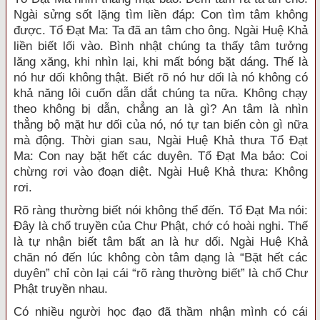
Ngài sửng sốt lặng tìm liền đáp: Con tìm tâm không
được. Tổ Ðạt Ma: Ta đã an tâm cho ông. Ngài Huệ Khả
liền biết lối vào. Bình nhật chúng ta thấy tâm tưởng
lăng xăng, khi nhìn lại, khi mất bóng bặt dáng. Thế là
nó hư dối không thật. Biết rõ nó hư dối là nó không có
khả năng lôi cuốn dẫn dắt chúng ta nữa. Không chạy
theo không bị dẫn, chẳng an là gì? An tâm là nhìn
thẳng bộ mặt hư dối của nó, nó tự tan biến còn gì nữa
mà động. Thời gian sau, Ngài Huệ Khả thưa Tổ Ðạt
Ma: Con nay bặt hết các duyên. Tổ Ðạt Ma bảo: Coi
chừng rơi vào đoạn diệt. Ngài Huệ Khả thưa: Không
rơi.
Rõ ràng thường biết nói không thể đến. Tổ Ðạt Ma nói:
Ðây là chổ truyền của Chư Phật, chớ có hoài nghi. Thế
là tự nhận biết tâm bất an là hư dối. Ngài Huệ Khả
chăn nó đến lúc không còn tâm dạng là “Bặt hết các
duyên” chỉ còn lại cái “rõ ràng thường biết” là chổ Chư
Phật truyền nhau.
Có nhiều người học đạo đã thầm nhận mình có cái