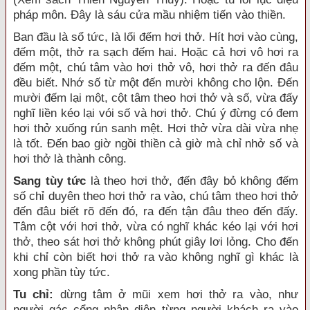
pháp môn. Ðây là sáu cửa mầu nhiệm tiến vào thiền.
Ban đầu là sổ tức, là lối đếm hơi thở. Hít hơi vào cùng,
đếm một, thở ra sạch đếm hai. Hoặc cả hơi vô hơi ra
đếm một, chú tâm vào hơi thở vô, hơi thở ra đến đâu
đều biết. Nhớ số từ một đến mười không cho lộn. Ðến
mười đếm lại một, cột tâm theo hơi thở và số, vừa đấy
nghĩ liền kéo lại vói số và hơi thở. Chú ý đừng có đem
hơi thở xuống rún sanh mệt. Hơi thở vừa dài vừa nhẹ
là tốt. Ðến bao giờ ngồi thiền cả giờ mà chỉ nhở số và
hơi thở là thành công.
Sang tùy tức
là theo hơi thở, đến đây bỏ không đếm
số chỉ duyên theo hơi thở ra vào, chú tâm theo hơi thở
đến đâu biết rõ đến đó, ra đến tận đâu theo đến đấy.
Tâm cột với hơi thở, vừa có nghĩ khác kéo lại với hơi
thở, theo sát hơi thở không phút giây lơi lỏng. Cho đến
khi chỉ còn biết hơi thở ra vào không nghĩ gì khác là
xong phần tùy tức.
Tu chỉ:
dừng tâm ở mũi xem hơi thở ra vào, như
người gác cổng nhận diện từng người khách ra vào