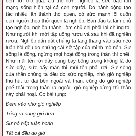
đến nơi thọ quả. Cụ thể hơn, nghiệp là sức bảo tồn
mạng sống hiện tại cả con người. Do hành động tạo
tác nhiều lần thành thói quen, có sức mạnh lôi cuốn
con người theo thói quen là nghiệp. Ban đầu ta làm chủ
tạo nghiệp, nghiệp thành, làm chủ chi phối lại chúng ta.
Như người khi mới tập uống rượu và sau khi đã nghiền
rượu. Nghiệp dẫn dắt chúng ta lang thang vào sáu nẽo
luân hồi đều do những cái sở tập của mình mà nên. Sự
sống là động, ngừng mọi hoạt động trong thân thì chết.
Như mũi tên rời dây cung bay bổng trong không là do
sức đẩy, sức đẩy mãn thì mũi tên phải rơi. Sự sống
của thân chúng ta đều do sức nghiệp, nhờ gió nghiệp
thu hút tứ đại bên ngoài và thân, cũng do gió nghiệp
phế thải trong thân ra ngoài, gió nghiệp dừng thì thân
này phải hoại. Có bài tụng:
Ðem vào nhờ gió nghiệp
Tống ra cũng gió đưa
Sự hô hấp tuần hoàn
Tất cả đều do gió