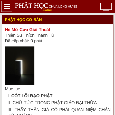
PHẬT HỌC CƠ BẢN
Hé Mở Cửa Giải Thoát
Thiền Sư Thích Thanh Từ
Đã cập nhật: 0 phút
Mục lục
I. CỐT LÕI ÐẠO PHẬT
II. CHỮ TỨC TRONG PHẬT GIÁO ÐẠI THỪA
III. THẤY THÂN GIẢ CÓ PHẢI QUAN NIỆM CHÁN