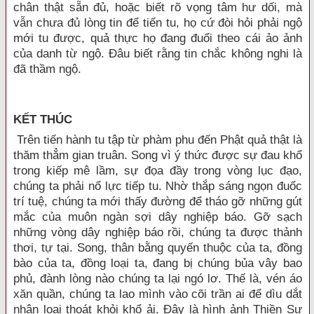
chân thật sẵn đủ, hoặc biết rõ vọng tâm hư dối, mà
vẫn chưa đủ lòng tin để tiến tu, họ cứ đòi hỏi phải ngộ
mới tu được, quả thực họ đang đuổi theo cái ảo ảnh
của danh từ ngộ. Ðâu biết rằng tin chắc không nghi là
đã thầm ngộ.
KẾT THÚC
Trên tiến hành tu tập từ phàm phu đến Phật quả thật là
thăm thẳm gian truân. Song vì ý thức được sự đau khổ
trong kiếp mê lầm, sự đọa đầy trong vòng lục đạo,
chúng ta phải nổ lực tiếp tu. Nhờ thắp sáng ngọn đuốc
trí tuệ, chúng ta mới thấy đường để tháo gỡ những gút
mắc của muôn ngàn sợi dây nghiệp báo. Gỡ sạch
những vòng dây nghiệp báo rồi, chúng ta được thảnh
thơi, tự tại. Song, thân bằng quyến thuộc của ta, đồng
bào của ta, đồng loại ta, đang bị chúng bủa vây bao
phủ, đành lòng nào chúng ta lại ngó lơ. Thế là, vén áo
xăn quần, chúng ta lao mình vào cõi trần ai để dìu dắt
nhân loại thoát khỏi khổ ải. Ðây là hình ảnh Thiền Sư