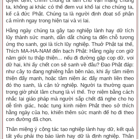
quyết định, chính chúng ta làm chủ vận mạng chúng
ta, không ai khác có thể đem vui khổ lại cho chúng ta,
kể cả đức Phật. Chúng ta là người định đoạt số phận
cả mình ngay trong hiện tại và vị lai.
Hằng ngày chúng ta gây tạo nghiệp lành hay dữ tích
lũy thành sức mạnh, dẫn dắt chúng ta đến chỗ tương
ứng thọ sanh, gọi là tích lũy nghiệp. Thuở Phật tại thế,
Thích MA-HA-NAM đến bạch Phật: Hằng ngày con giữ
năm giới tu thập thiện... nếu đi đường gặp cọp dữ, voi
dữ hại, khi ấy chết con sẽ sanh về đâu? Ðạo Phật đáp:
như cây to đang nghiêng hẳn bên nào, khi ấy tâm niệm
thiện đẩy mạnh, hoặc tâm niệm ác đẩy mạnh liền theo
đó thọ sanh, là cận tử nghiệp. Người ta thường quan
trọng giờ phút lâm chung là vì thế. Trợ niệm bằng cách
nhắc lại giáo pháp mà người sắp chết đã nghe cho họ
dễ tỉnh giác, hoặc tụng kinh niệm Phật theo sở thích
hằng ngày của họ, khiến thêm sức mạnh để họ đi theo
con đường đã chọn.
Thân miệng ý cộng tác tạo nghiệp lành hay dữ, kết quả
tất yếu phải thọ báo lành hay dữ là định nghiệp. Thân