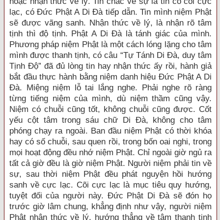
hoặc nhận thức về lý. Tin chắc về sự là tin có cõi cực
lạc, có Ðức Phật A Di Ðà tiếp dẫn. Tin mình niệm Phật
sẽ được vãng sanh. Nhận thức về lý, là nhận rõ tâm
tịnh thì độ tịnh. Phật A Di Ðà là tánh giác của mình.
Phương pháp niệm Phật là một cách lóng lặng cho tâm
mình được thanh tịnh, có câu “Tự Tánh Di Ðà, duy tâm
Tịnh Ðộ” đã đủ lòng tin hay nhận thức ấy rồi, hành giả
bắt đầu thực hành bằng niệm danh hiệu Ðức Phật A Di
Ðà. Miệng niệm lỗ tai lắng nghe. Phải nghe rõ ràng
từng tiếng niệm của mình, dù niệm thầm cũng vậy.
Niệm có chuỗi cũng tốt, không chuỗi cũng được. Cốt
yếu cột tâm trong sáu chữ Di Ðà, không cho tâm
phóng chạy ra ngoài. Ban đầu niệm Phật có thời khóa
hay có số chuỗi, sau quen rồi, trong bốn oai nghi, trong
mọi hoạt động đều nhớ niệm Phật. Chỉ ngoài giờ ngủ ra
tất cả giờ đều là giờ niệm Phật. Người niệm phải tin về
sự, sau thời niệm Phật đều phát nguyện hồi hướng
sanh về cực lạc. Cõi cực lạc là mục tiêu quy hướng,
tuyệt đối của người này. Ðức Phật Di Ðà sẽ đón họ
trước giờ lâm chung, khẳng định như vậy, người niệm
Phật nhận thức về lý, hướng thẳng về tâm thanh tịnh