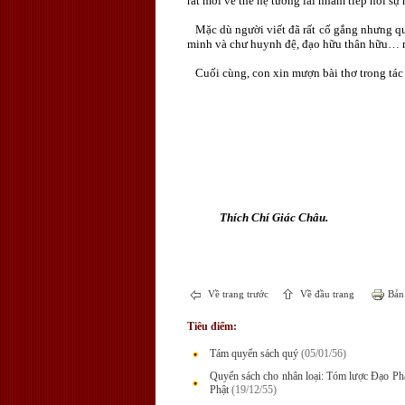
rất mới về thế hệ tương lai nhằm tiếp nối sự
Mặc dù người viết đã rất cố gắng nhưng quy
minh và chư huynh đệ, đạo hữu thân hữu… ni
Cuối cùng, con xin mượn bài thơ trong tác
Thích Chí Giác Châu.
Về trang trước
Về đầu trang
Bản 
Tiêu điểm:
Tám quyển sách quý
(05/01/56)
Quyển sách cho nhân loại: Tóm lược Đạo P
Phật
(19/12/55)