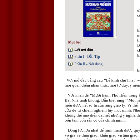
T
ứ
c
V
k
n
t
Mục lục
B
Lời nói đầu
c
k
Phần I - Dẫn Tập
Phần II - Nội dung
K
h
Với mở đầu bằng câu “Lễ kính chư Phật” – 
mọi quan điểm nhận thức, mọi tư duy, ý niệ
Với nhan đề “Mười hạnh Phổ Hiền trong kin
Bát Nhã tánh không. Dẫu biết rằng: “Một nắm
hiểu được hết số lá của rừng giáo lý. Vì th
cửu để tự chiêm nghiệm lấy một mình. Nhưn
không thể nào diễn đạt hết những ý nghĩa t
bổn tâm vốn sẵn có của chính mình.
Động lực lớn nhất để hình thành được quyể
vô giá về thân giáo, khẩu giáo và tâm giáo.