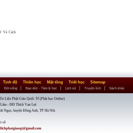
Sử Và Cách
Tịnh độ
Thiền học
Mật tông
Triết học
Sitemap
Đời sống
Đạo đức - Tâm lý học
Lịch sử
Truyện tích
Sách khác
ư Liệu Phật Giáo Quốc Tế (Phật học Online)
 Lâm - ĐĐ Thích Vạn Lợi
nh Ngọc, huyện Đông Anh, TP Hà Nội.
i về
dichphatgiaoqt@gmail.com