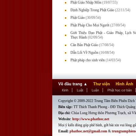
Phật Giáo Nhập Môn
(19/07/55)
Định Nghiệp Trong Phật Giáo
(22/11/54)
Phật Giáo
(30/09/54)
Phật Pháp Cho Mọi Người
(27/09/54)
Giới Thiệu Đạo Phật - Giáo Pháp, Lịch 
Thực Hành
(02/09/54)
Căn Bản Phật Giáo
(17/08/54)
Dẫn Lối Về Nguồn
(16/08/54)
Phật pháp cho sinh viên
(14/03/54)
Về đầu trang
▲
Thư viện
Hình Ảnh
Kinh
Luật
Luận
Phật học cơ bản
Copyright © 2009-2022 Trung Tâm Biên Phiên Dịch T
Biên tập:
TT Thích Thanh Phong - ĐĐ Thích Quảng
Địa chỉ:
Chùa Long Hưng thôn Phương Trạch, xã Vĩ
Website
:
http://www.phathoc.net
Mọi ý kiến đóng góp phê bình, gởi bài xin vui lòng gử
Email:
phathoc.net@gmail.com
&
trungtamphien