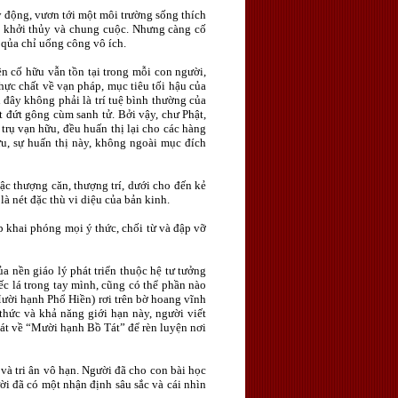
 động, vươn tới một môi trường sống thích
ốc khởi thủy và chung cuộc. Nhưng càng cố
 qủa chỉ uổng công vô ích.
n cố hữu vẫn tồn tại trong mỗi con người,
thực chất về vạn pháp, mục tiêu tối hậu của
i đây không phải là trí tuệ bình thường của
ặt đứt gông cùm sanh tử. Bởi vậy, chư Phật,
 trụ vạn hữu, đều huấn thị lại cho các hàng
u, sự huấn thị này, không ngoài mục đích
c thượng căn, thượng trí, dưới cho đến kẻ
là nét đặc thù vi diệu của bản kinh.
 khai phóng mọi ý thức, chối từ và đập vỡ
 nền giáo lý phát triển thuộc hệ tư tưởng
ếc lá trong tay mình, cũng có thể phần nào
Mười hạnh Phổ Hiền) rơi trên bờ hoang vĩnh
thức và khả năng giới hạn này, người viết
uát về “Mười hạnh Bồ Tát” để rèn luyện nơi
à tri ân vô hạn. Người đã cho con bài học
ười đã có một nhận định sâu sắc và cái nhìn