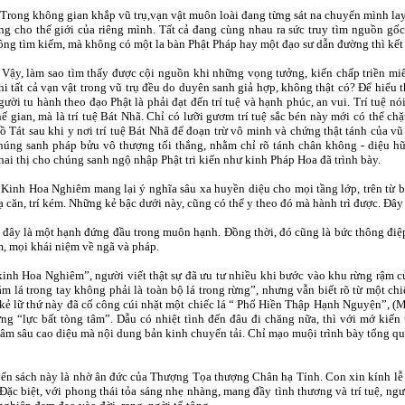
rong không gian khắp vũ trụ,vạn vật muôn loài đang từng sát na chuyển mình lay
ng cho thế giới của riêng mình. Tất cả đang cùng nhau ra sức truy tìm nguồn g
ông tìm kiếm, mà không có một la bàn Phật Pháp hay một đạo sư dẫn đường thì kết
ậy, làm sao tìm thấy được cội nguồn khi những vọng tưởng, kiến chấp triền miê
hi tất cả vạn vật trong vũ trụ đều do duyên sanh giả hợp, không thật có? Để hiểu 
gười tu hành theo đạo Phật là phải đạt đến trí tuệ và hạnh phúc, an vui. Trí tuệ nó
hế gian, mà là trí tuệ Bát Nhã. Chỉ có lưỡi gươm trí tuệ sắc bén này mới có thể ch
ồ Tát sau khi y nơi trí tuệ Bát Nhã để đoạn trừ vô minh và chứng thật tánh của vũ
húng sanh pháp bửu vô thượng tối thắng, nhằm chỉ rõ tánh chân không - diệu hữ
hai thị cho chúng sanh ngộ nhập Phật tri kiến như kinh Pháp Hoa đã trình bày.
inh Hoa Nghiêm mang lại ý nghĩa sâu xa huyền diệu cho mọi tầng lớp, trên từ bậ
ạ căn, trí kém. Những kẻ bậc dưới này, cũng có thể y theo đó mà hành trì được. Đây 
đây là một hạnh đứng đầu trong muôn hạnh. Đồng thời, đó cũng là bức thông điệp
m, mọi khái niệm về ngã và pháp.
h Hoa Nghiêm”, người viết thật sự đã ưu tư nhiều khi bước vào khu rừng rậm của
 lá trong tay không phải là toàn bộ lá trong rừng”, nhưng vẫn biết rõ từ một chi
ế kẻ lữ thứ này đã cố công cúi nhặt một chiếc lá “ Phổ Hiền Thập Hạnh Nguyện”, (
g “lực bất tòng tâm”. Dẫu có nhiệt tình đến đâu đi chăng nữa, thì với mớ kiến 
hâm sâu cao diệu mà nội dung bản kinh chuyển tải. Chỉ mạo muội trình bày tổng q
n sách này là nhờ ân đức của Thượng Tọa thượng Chân hạ Tính. Con xin kính lễ v
 Đặc biệt, với phong thái tỏa sáng nhẹ nhàng, mang đầy tình thương và trí tuệ, ng