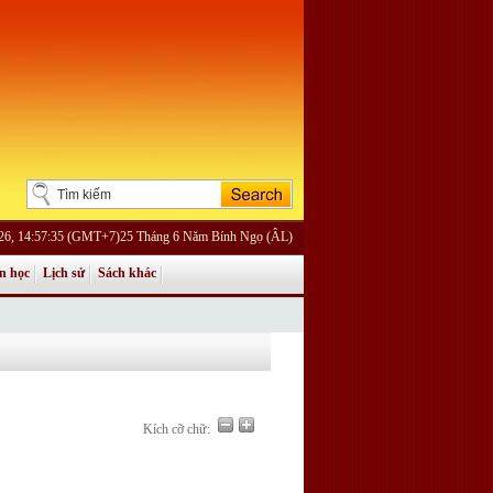
026, 14:57:35 (GMT+7)25 Tháng 6 Năm Bính Ngọ (ÂL)
n học
Lịch sử
Sách khác
Kích cỡ chữ: