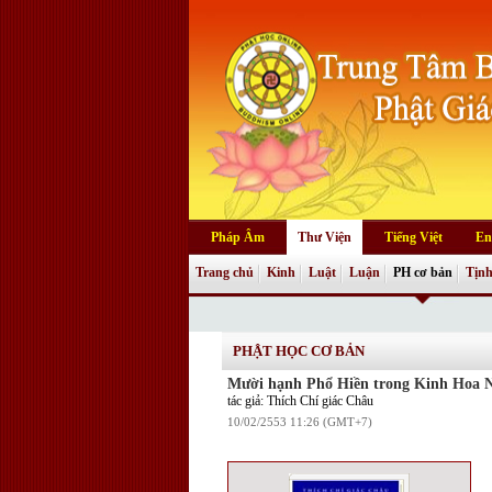
Pháp Âm
Thư Viện
Tiếng Việt
En
Trang chủ
Kinh
Luật
Luận
PH cơ bản
Tịnh
PHẬT HỌC CƠ BẢN
Mười hạnh Phổ Hiền trong Kinh Hoa 
tác giả: Thích Chí giác Châu
10/02/2553 11:26 (GMT+7)