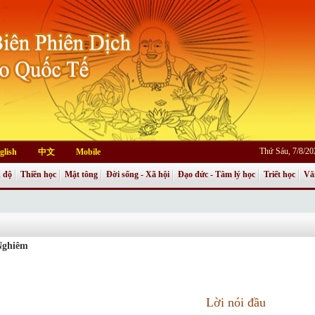
Thứ Sáu, 7/8/2
glish
中文
Mobile
 độ
Thiền học
Mật tông
Đời sống - Xã hội
Đạo đức - Tâm lý học
Triết học
Vă
Nghiêm
Lời nói đầu