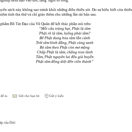
 nghiệp đem đạo vào đời, rạng ngời tổ tông.
ển sách này không sao tránh khỏi những điều thiếu sót. Do sự hiểu biết còn thiể
ệm tình tha thứ và chỉ giáo thêm cho những lần tái bản sau.
 phẩm Bồ Tát Đạo của Vũ Quân để kết thúc phần nói trên:
“Mỗi câu tràng hạt, Phật là tâm
Phật rõ là tâm, luống phải tầm?
Bể Phật dung hòa tâm lẫn cảnh
Trời tâm bình đẳng, Phật cùng sanh
Bỏ tâm theo Phật còn mơ mộng
Chấp Phật là tâm, chẳng trọn lành
Tâm, Phật nguyên lai đều giả huyễn
Phật tâm đồng diệt đến viên thành”
để in
Gửi cho bạn bè
Gửi ý kiến
háp của Đức