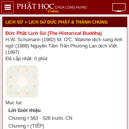
»
LỊCH SỬ
LỊCH SỬ ĐỨC PHẬT & THÁNH CHÚNG
Ðức Phật Lịch Sử (The Historical Buddha)
H.W. Schumann (1982) M. O'C. Walshe dịch sang Anh
ngữ (1989) Nguyên Tâm Trần Phương Lan dịch Việt
(1997)
Đã cập nhật: 0 phút
Mục lục
Lời Giới thiệu
Chương I 563 - 528 trước CN
Chương I (TIẾP)