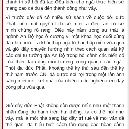
chính trị xã hội đã tạo điều kiện cho ngài thực hiện sứ
mạng cao cả đưa đến thành công như vậy.
Vì trước đây đã có nhiều sử sách về cuộc đời đức
Phật, nên một quyển lịch sử mới ra đời cần có sự
minh chứng rõ ràng. Ðiều này nằm trong sự thật là
ngành Ấn Ðộ học ở cương vị một khoa học cuối cùng
đã chịu bước ra khỏi tháp ngà từ hai thập niên vừa qua
và giờ đây chuyển hướng nhìn theo cách quan sát kỹ
các đại tư tưởng gia Ấn Ðộ trong bối cảnh các biến cố
của thời đại cùng môi trường xung quanh các ngài.
Thời đại đức Phật, khoảng thế kỷ thứ sáu đến thế kỷ
thứ năm trước CN, đã được soi rọi trong một làn ánh
sáng mới mẻ, kết quả của nhiều cuộc nghiên cứu đầy
công phu vừa qua.
Giờ đây đức Phật không còn được nhìn như một thánh
nhân đang du hành trên hư không, ta có thể nói như
vậy, mà là một nhà sáng lập đầy trí tuệ về mọi vấn đề
thế gian, đã hiểu biết cách tận dụng các hòan cảnh