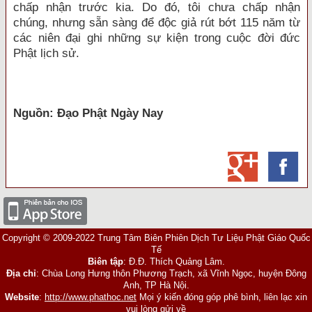
chấp nhận trước kia. Do đó, tôi chưa chấp nhận
chúng, nhưng sẵn sàng để độc giả rút bớt 115 năm từ
các niên đại ghi những sự kiện trong cuộc đời đức
Phật lịch sử.
Nguồn: Đạo Phật Ngày Nay
Copyright © 2009-2022 Trung Tâm Biên Phiên Dịch Tư Liệu Phật Giáo Quốc
Tế
Biên tập
: Đ.Đ. Thích Quảng Lâm.
Địa chỉ
: Chùa Long Hưng thôn Phương Trạch, xã Vĩnh Ngọc, huyện Đông
Anh, TP Hà Nội.
Website
:
http://www.phathoc.net
Mọi ý kiến đóng góp phê bình, liên lạc xin
vui lòng gửi về