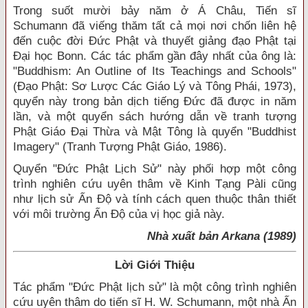
Trong suốt mười bảy năm ở Á Châu, Tiến sĩ
Schumann đã viếng thăm tất cả mọi nơi chốn liên hệ
đến cuộc đời Ðức Phật và thuyết giảng đạo Phật tại
Ðại học Bonn. Các tác phẩm gần đây nhất của ông là:
"Buddhism: An Outline of Its Teachings and Schools"
(Ðạo Phật: Sơ Lược Các Giáo Lý và Tông Phái, 1973),
quyển này trong bản dịch tiếng Ðức đã được in năm
lần, và một quyển sách hướng dẫn về tranh tượng
Phật Giáo Ðại Thừa và Mật Tông là quyển "Buddhist
Imagery" (Tranh Tượng Phật Giáo, 1986).
Quyển "Ðức Phật Lịch Sử" này phối hợp một công
trình nghiên cứu uyên thâm về Kinh Tạng Pàli cũng
như lịch sử Ấn Ðộ và tính cách quen thuộc thân thiết
với môi trường Ấn Ðộ của vị học giả này.
Nhà xuất bản Arkana (1989)
Lời Giới Thiệu
Tác phẩm "Ðức Phật lịch sử" là một công trình nghiên
cứu uyên thâm do tiến sĩ H. W. Schumann, một nhà Ấn