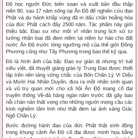
Ðộ học người Ðức biên soạn và xuất bản đầu thập
niên 90, sau 17 năm sống tại Ấn Ðộ để nghiên cứu đạo
Phật và du hành khắp vùng đã in dấu chân hoằng hóa
của đức Phật cách đây 2500 năm. Tác phẩm này giới
thiệu bậc Ðạo sư như một vĩ nhân trong lịch sử tư
tưởng nhân loại đã đem niềm lại niềm tự hào cho đất
nước Ấn Ðộ trước lòng ngưỡng mộ của thế giới Ðông
Phương cũng như Tây Phương trong bao thế kỷ qua.
Ðó là hình ảnh của bậc Ðạo sư giản dị nhưng trí tuệ
siêu việt, đã thuyết giảng giáo lý Trung Ðạo được thiết
lập trên nền tảng vững chắc của Bốn Chân Lý Vi Diệu
và Mười Hai Nhân Duyên, đưa ra một nhân sinh quan
và vũ trụ quan mới cho xã hội Ấn Ðộ mang cổ đại
truyền thống Vệ-đà hàng ngàn năm trước đã gây bao
nỗi chán nản thất vọng cho những người mong cầu các
kinh nghiệm tâm linh như thật đem lại ánh sáng Giác
Ngộ Chân Lý.
Bước đường hành đạo của đức Phật thật sinh động
trong khung cảnh Ấn Ðộ cổ đại được minh họa bằng