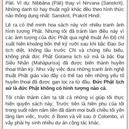
Pàli. Ví dụ: Nibbàna (Pàli) thay vì Nirvana (Sanskrit).
Những danh từ hay thuật ngữ khác đều theo hình thức
nào thông dụng nhất: Sanskrit, Prakrit Hindì.
Lẽ ra có thể minh họa sách này với nhiều tranh ảnh
hình tượng Phật. Nhưng tôi đã tránh làm điều này vì
các ảnh tượng của đức Phật qua nghệ thuật Ấn Ðộ chỉ
xuất hiện khoảng bốn thế kỷ rưỡi sau khi bậc Ðạo Sư
tịch diệt, không lâu trước CN và chúng tiêu biểu,
không phải đức Phật Gotama lịch sử mà là bậc Ðại
Siêu Nhân (Mahàpurisa) đã được biến thành huyền
thoại thần kỳ. Như vậy việc đưa những tranh ảnh nghệ
thuật Phật giáo vào đây có thể tạo nên những yếu tố
huyền thoại đã được gạn lọc ra từ đầu.
Ðức Phật lịch
sử là đức Phật không có hình tượng nào cả.
Tôi chân thành cảm tạ tất cả những vị giúp tôi thực
hiện quyển sách này. Trước tiên là hiền phụ của tôi
trong suốt năm năm liền đã dành mọi buổi chiều tối yên
lặng làm việc, trước ở Bonn và về sau ở Colombo, vì
vậy phải hy sinh nhiều dự án cộng tác khác.