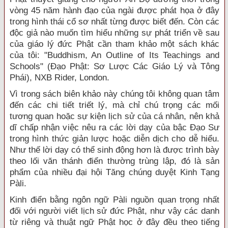
vòng 45 năm hành đạo của ngài được phát họa ở đây
trong hình thái cổ sơ nhất từng được biết đến. Còn các
độc giả nào muốn tìm hiểu những sự phát triển về sau
của giáo lý đức Phật cần tham khảo một sách khác
của tôi: "Buddhism, An Outline of Its Teachings and
Schools" (Ðạo Phật: Sơ Lược Các Giáo Lý và Tông
Phái), NXB Rider, London.
Vì trong sách biên khảo này chúng tôi không quan tâm
đến các chi tiết triết lý, mà chỉ chú trọng các mối
tương quan hoặc sự kiện lịch sử của cá nhân, nên khả
dĩ chấp nhận việc nêu ra các lời dạy của bậc Ðạo Sư
trong hình thức giản lược hoặc diễn dịch cho dễ hiểu.
Như thế lời dạy có thể sinh động hơn là được trình bày
theo lối văn thánh điển thường trùng lập, đó là sản
phẩm của nhiều đại hội Tăng chúng duyệt Kinh Tạng
Pàli.
Kinh điển bằng ngôn ngữ Pàli nguồn quan trọng nhất
đối với người viết lịch sử đức Phật, như vậy các danh
từ riêng và thuật ngữ Phật học ở đây đều theo tiếng