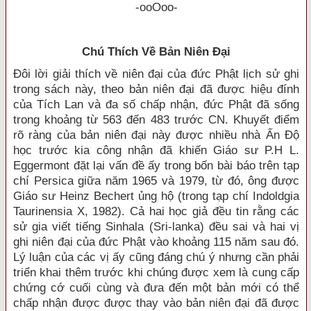
-ooOoo-
Chú Thích Về Bản Niên Ðại
Ðôi lời giải thích về niên đại của đức Phật lịch sử ghi
trong sách này, theo bản niên đại đã được hiệu đính
của Tích Lan và đa số chấp nhận, đức Phật đã sống
trong khoảng từ 563 đến 483 trước CN. Khuyết điểm
rõ ràng của bản niên đại này được nhiều nhà Ấn Ðộ
học trước kia công nhận đã khiến Giáo sư P.H L.
Eggermont đặt lại vấn đề ấy trong bốn bài báo trên tạp
chí Persica giữa năm 1965 và 1979, từ đó, ông được
Giáo sư Heinz Bechert ủng hộ (trong tạp chí Indoldgia
Taurinensia X, 1982). Cả hai học giả đều tin rằng các
sử gia viết tiếng Sinhala (Sri-lanka) đều sai và hai vị
ghi niên đại của đức Phật vào khoảng 115 năm sau đó.
Lý luận của các vị ấy cũng đáng chú ý nhưng cần phải
triển khai thêm trước khi chúng được xem là cung cấp
chứng cớ cuối cùng và đưa đến một bản mới có thể
chấp nhận được được thay vào bản niên đại đã được