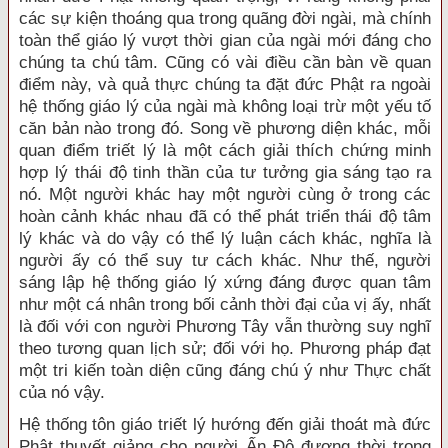
các sự kiện thoáng qua trong quãng đời ngài, mà chính
toàn thể giáo lý vượt thời gian của ngài mới đáng cho
chúng ta chú tâm. Cũng có vài điều cần bàn về quan
điểm này, và quả thực chúng ta đặt đức Phật ra ngoài
hệ thống giáo lý của ngài mà không loại trừ một yếu tố
căn bản nào trong đó. Song về phương diện khác, mỗi
quan điểm triết lý là một cách giải thích chứng minh
hợp lý thái độ tinh thần của tư tưởng gia sáng tạo ra
nó. Một người khác hay một người cùng ở trong các
hoàn cảnh khác nhau đã có thể phát triển thái độ tâm
lý khác và do vậy có thể lý luận cách khác, nghĩa là
người ấy có thể suy tư cách khác. Như thế, người
sáng lập hệ thống giáo lý xứng đáng được quan tâm
như một cá nhân trong bối cảnh thời đại của vị ấy, nhất
là đối với con người Phương Tây vẫn thường suy nghĩ
theo tương quan lịch sử; đối với họ. Phương pháp đạt
một tri kiến toàn diện cũng đáng chú ý như Thực chất
của nó vậy.
Hệ thống tôn giáo triết lý hướng đến giải thoát mà đức
Phật thuyết giảng cho người Ấn Ðộ đương thời trong