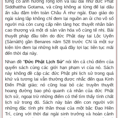
từng có ảnh hưởng rộng lớn và lâu dài như đức Phật
Siddhattha Gotama, và cũng không ai từng để lại dấu
ấn sâu đậm trên toàn Châu Á như ngài. Ðạo giáo do
ngài sáng lập không chỉ đem lại nguồn an ủi cho vô số
người mà còn cung cấp nền tảng học thuyết nhân bản
cao thượng và một di sản văn hóa vô cùng tế nhị. Bài
thuyết pháp đầu tiên do đức Phật dạy tại Lộc Uyển
(Sàrnàth) gần Benares năm 528 trước CN là một sự
kiện lớn đem lại những kết quả đầy lợi lạc liên tục mãi
đến thời đại này.
Nhan đề "
Ðức Phật Lịch Sử
" nói lên cả chủ điểm của
quyển sách cùng các giới hạn phạm vi của nó. Sách
này không đề cặp các đức Phật phi lịch sử trong quá
khứ và tương lai vẫn thường được nhắc đến qua Kinh
Ðiển Phật giáo; nó cũng loại bỏ các truyền thuyết
hoang đường bao phủ quanh cá nhân của đức Phật
lịch sử, ngoại trừ những điểm có thể tìm thấy tính chất
lịch sử trong đó. Sách này bàn đến con người với
những đặc tính phi thần thoại của một bậc Ðạo Hiền
Trí, cùng với thời đại ngài sinh trưởng và hoàn cảnh