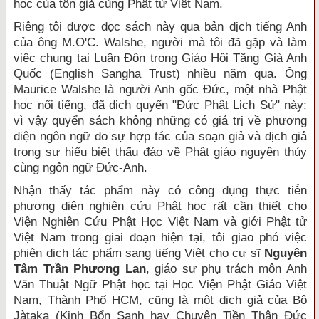
học của tôn giả cùng Phật tử Việt Nam.
Riêng tôi được đọc sách này qua bản dịch tiếng Anh
của ông M.O'C. Walshe, người mà tôi đã gặp và làm
việc chung tại Luân Ðôn trong Giáo Hội Tăng Già Anh
Quốc (English Sangha Trust) nhiều năm qua. Ông
Maurice Walshe là người Anh gốc Ðức, một nhà Phật
học nổi tiếng, đã dịch quyển "Ðức Phật Lịch Sử" này;
vì vậy quyển sách không những có giá trị về phương
diện ngôn ngữ do sự hợp tác của soạn giả và dịch giả
trong sự hiểu biết thấu đáo về Phật giáo nguyên thủy
cùng ngôn ngữ Ðức-Anh.
Nhận thấy tác phẩm này có công dụng thực tiễn
phương diện nghiên cứu Phật học rất cần thiết cho
Viện Nghiên Cứu Phật Học Việt Nam và giới Phật tử
Việt Nam trong giai đoạn hiện tại, tôi giao phó việc
phiên dịch tác phẩm sang tiếng Việt cho cư sĩ
Nguyên
Tâm Trần Phương Lan
, giáo sư phụ trách môn Anh
Văn Thuật Ngữ Phật học tại Học Viện Phật Giáo Việt
Nam, Thành Phố HCM, cũng là một dịch giả của Bộ
Jàtaka (Kinh Bổn Sanh hay Chuyện Tiền Thân Ðức