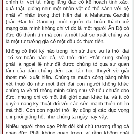
chính trị với tài năng lãng đạo có kế hoạch tinh xảo,
quả thật, giống như một nhân vật có thể sánh với đệ
nhất vĩ nhân trong thời hiện đại là Mahàtma Gandhi
(bậc Ðại trí Gandhi), một người đã hoàn thành xứ
mạng của mình không chỉ vì đó là một người Ấn Ðộ có
đức độ thành tín mà còn là một luật sư xuất chúng và
là một tư tưởng gia có một đầu óc thực tiễn.
Không có thời kỳ nào trong lịch sử thực sự là thời đại
"cổ sơ hoàn hảo" cả, và thời đức Phật cũng không
phải là ngoại lệ như đã được chứng tỏ qua sự quan
tâm của dân chúng đến các tân học thuyết về giải
thoát mới xuất hiện. Chúng ta muốn công bằng nhận
xét thuở đó như một thời đại con người không khác
chúng ta về trí thông minh cũng như về tiêu chuẩn đạo
đức, nhưng chỉ có một thế giới quan khác ta, và ít có
quyền năng kỹ thuật đối với các sức mạnh thiên nhiên
mà thôi. Còn con người thời ấy cũng bị các dục vọng
chi phối giống hệt như chúng ta ngày nay vậy.
Nhiều người theo đạo Phật đôi khi chủ trương rằng cá
nhân đức Phật không quan trọng, vì rằng không phải