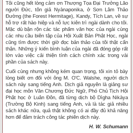
Tôi cũng hết lòng cảm ơn Thượng Tọa Ðại Trưởng Lão
người Ðức, tôn giả Nyànaponika, ở Sơn Lâm Thảo
Ðường (the Forest Hermitage), Kandy, Tích Lan, về sự
hỗ trợ rất hào hiệp và nỗ lực kiên trì ngài dành cho tôi.
Mặc dù bận rộn các tác phẩm văn học của ngài cùng
các nhu cầu biên tập của Hội Xuất Bản Phật Học, ngài
cũng tìm được thời giờ đọc bản thảo của tôi thật cẩn
thận. Những ý kiến bình luận của ngài đã đóng góp rất
lớn vào việc cải thiện tính cách chính xác trong vài
phần của sách này.
Cuối cùng nhưng không kém quan trọng, tôi xin tỏ bày
lòng biết ơn đối với ông M. O'C. Walshe, người dịch
sách này sang tiếng Anh. Dịch giả nguyên là giảng sư
đại học môn Văn Chương Ðức Ngữ, Phó Chủ Tịch Hội
Phật học ở Luân Ðôn, đã từng dịch bộ Dìgha Nikàya
(Trường Bộ Kinh) sang tiếng Anh, và là tác giả nhiều
sách khác nữa, quả thật không có ai đầy đủ khả năng
hơn để đảm trách công tác phiên dịch này.
H. W. Schumann