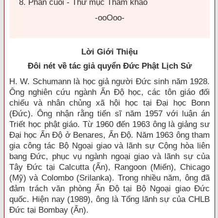
8. Phần cuối - Thư mục Tham khảo
-ooOoo-
Lời Giới Thiệu
Ðôi nét về tác giả quyển Ðức Phật Lịch Sử
H. W. Schumann là học giả người Ðức sinh năm 1928.
Ông nghiên cứu ngành Ấn Ðộ học, các tôn giáo đối
chiếu và nhân chủng xã hội học tại Ðại học Bonn
(Ðức). Ông nhận rằng tiến sĩ năm 1957 với luận án
Triết học phật giáo. Từ 1960 đến 1963 ông là giảng sư
Ðại học Ấn Ðộ ở Benares, Ấn Ðộ. Năm 1963 ông tham
gia công tác Bộ Ngoại giao và lãnh sự Cộng hòa liên
bang Ðức, phục vụ ngành ngoại giao và lãnh sự của
Tây Ðức tại Calcutta (Ấn), Rangoon (Miến), Chicago
(Mỹ) và Colombo (Srilanka). Trong nhiều năm, ông đã
đảm trách văn phòng Ấn Ðộ tại Bộ Ngoại giao Ðức
quốc. Hiện nay (1989), ông là Tổng lãnh sự của CHLB
Ðức tại Bombay (Ấn).