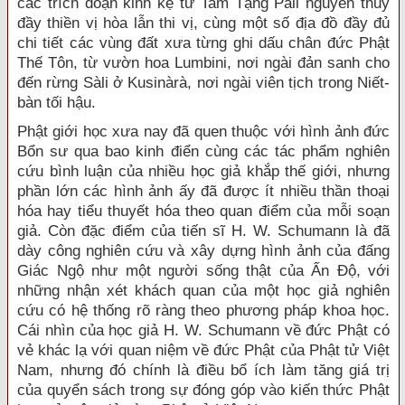
các trích đoạn kinh kệ từ Tam Tạng Pàli nguyên thủy
đầy thiền vị hòa lẫn thi vị, cùng một số địa đồ đầy đủ
chi tiết các vùng đất xưa từng ghi dấu chân đức Phật
Thế Tôn, từ vườn hoa Lumbini, nơi ngài đản sanh cho
đến rừng Sàli ở Kusinàrà, nơi ngài viên tịch trong Niết-
bàn tối hậu.
Phật giới học xưa nay đã quen thuộc với hình ảnh đức
Bổn sư qua bao kinh điển cùng các tác phẩm nghiên
cứu bình luận của nhiều học giả khắp thế giới, nhưng
phần lớn các hình ảnh ấy đã được ít nhiều thần thoại
hóa hay tiểu thuyết hóa theo quan điểm của mỗi soạn
giả. Còn đặc điểm của tiến sĩ H. W. Schumann là đã
dày công nghiên cứu và xây dựng hình ảnh của đấng
Giác Ngộ như một người sống thật của Ấn Ðộ, với
những nhận xét khách quan của một học giả nghiên
cứu có hệ thống rõ ràng theo phương pháp khoa học.
Cái nhìn của học giả H. W. Schumann về đức Phật có
vẻ khác lạ với quan niệm về đức Phật của Phật tử Việt
Nam, nhưng đó chính là điều bổ ích làm tăng giá trị
của quyển sách trong sự đóng góp vào kiến thức Phật