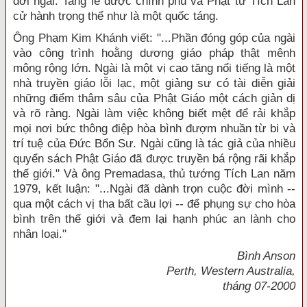
đời ngài. Tang lễ được chính phủ và Phật tử Tích Lan
cử hành trọng thể như là một quốc táng.
Ông Phạm Kim Khánh viết: "...Phần đóng góp của ngài
vào công trình hoằng dương giáo pháp thật mênh
mông rộng lớn. Ngài là một vị cao tăng nổi tiếng là một
nhà truyền giáo lỗi lạc, một giảng sư có tài diễn giải
những điểm thâm sâu của Phật Giáo một cách giản dị
và rõ ràng. Ngài làm việc không biết mệt để rải khắp
mọi nơi bức thông điệp hòa bình đượm nhuần từ bi và
trí tuệ của Đức Bổn Sư. Ngài cũng là tác giả của nhiều
quyển sách Phật Giáo đã được truyền bá rộng rãi khắp
thế giới." Và ông Premadasa, thủ tướng Tích Lan năm
1979, kết luận: "...Ngài đã dành trọn cuộc đời mình --
qua một cách vị tha bất cầu lợi -- để phụng sự cho hòa
bình trên thế giới và đem lại hạnh phúc an lành cho
nhân loại."
Bình Anson
Perth, Western Australia,
tháng 07-2000