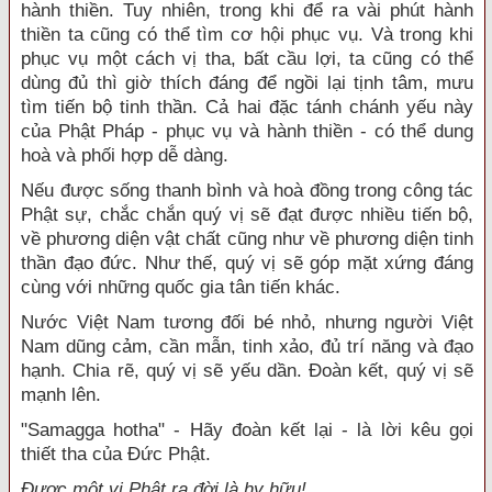
hành thiền. Tuy nhiên, trong khi để ra vài phút hành
thiền ta cũng có thể tìm cơ hội phục vụ. Và trong khi
phục vụ một cách vị tha, bất cầu lợi, ta cũng có thể
dùng đủ thì giờ thích đáng để ngồi lại tịnh tâm, mưu
tìm tiến bộ tinh thần. Cả hai đặc tánh chánh yếu này
của Phật Pháp - phục vụ và hành thiền - có thể dung
hoà và phối hợp dễ dàng.
Nếu được sống thanh bình và hoà đồng trong công tác
Phật sự, chắc chắn quý vị sẽ đạt được nhiều tiến bộ,
về phương diện vật chất cũng như về phương diện tinh
thần đạo đức. Như thế, quý vị sẽ góp mặt xứng đáng
cùng với những quốc gia tân tiến khác.
Nước Việt Nam tương đối bé nhỏ, nhưng người Việt
Nam dũng cảm, cần mẫn, tinh xảo, đủ trí năng và đạo
hạnh. Chia rẽ, quý vị sẽ yếu dần. Đoàn kết, quý vị sẽ
mạnh lên.
"Samagga hotha" - Hãy đoàn kết lại - là lời kêu gọi
thiết tha của Đức Phật.
Được một vị Phật ra đời là hy hữu!