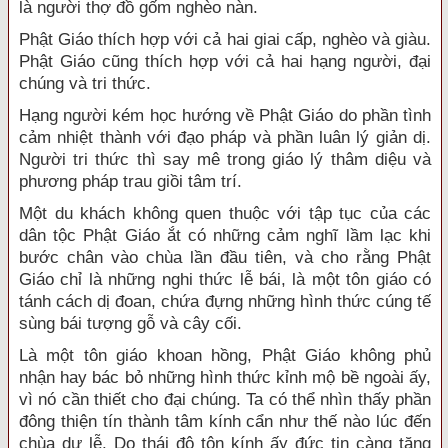
là người thợ đồ gốm nghèo nàn.
Phật Giáo thích hợp với cả hai giai cấp, nghèo và giàu.
Phật Giáo cũng thích hợp với cả hai hạng người, đại
chúng và tri thức.
Hạng người kém học hướng về Phật Giáo do phần tình
cảm nhiệt thành với đạo pháp và phần luân lý giản dị.
Người tri thức thì say mê trong giáo lý thâm diệu và
phương pháp trau giồi tâm trí.
Một du khách không quen thuộc với tập tục của các
dân tộc Phật Giáo ắt có những cảm nghĩ lầm lạc khi
bước chân vào chùa lần đầu tiên, và cho rằng Phật
Giáo chỉ là những nghi thức lễ bái, là một tôn giáo có
tánh cách dị đoan, chứa đựng những hình thức cúng tế
sùng bái tượng gỗ và cây cối.
Là một tôn giáo khoan hồng, Phật Giáo không phủ
nhận hay bác bỏ những hình thức kỉnh mộ bề ngoài ấy,
vì nó cần thiết cho đại chúng. Ta có thể nhìn thấy phần
đông thiện tín thành tâm kính cẩn như thế nào lúc đến
chùa dự lễ. Do thái độ tôn kính ấy đức tin càng tăng