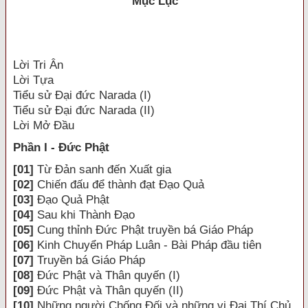
Mục Lục
Lời Tri Ân
Lời Tựa
Tiểu sử Đại đức Narada (I)
Tiểu sử Đại đức Narada (II)
Lời Mở Đầu
Phần I - Đức Phật
[01]
Từ Đản sanh đến Xuất gia
[02]
Chiến đấu để thành đạt Đạo Quả
[03]
Đạo Quả Phật
[04]
Sau khi Thành Đạo
[05]
Cung thỉnh Đức Phật truyền bá Giáo Pháp
[06]
Kinh Chuyển Pháp Luân - Bài Pháp đầu tiên
[07]
Truyền bá Giáo Pháp
[08]
Đức Phật và Thân quyến (I)
[09]
Đức Phật và Thân quyến (II)
[10]
Những người Chống Đối và những vị Đại Thí Chủ