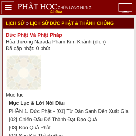
»
LỊCH SỬ
LỊCH SỬ ĐỨC PHẬT & THÁNH CHÚNG
Đức Phật Và Phật Pháp
Hòa thượng Narada Phạm Kim Khánh (dịch)
Đã cập nhật: 0 phút
Mục lục
Mục Lục & Lời Nói Đầu
PHẦN 1. Đức Phật - [01] Từ Đản Sanh Đến Xuất Gia
[02] Chiến Đấu Để Thành Đạt Đạo Quả
[03] Đạo Quả Phật
[04] Sau Khi Thành Đạo