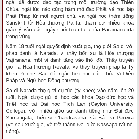
ngài đã được đào tạo trong môi trường đạo Thiên
Chúa, ngài lúc nào cũng hâm mộ đạo Phật và học tập
Phật Pháp từ một người chú, và ngài học thêm tiếng
Sanskrit từ Hòa thượng Palita, tham dự nhiều khóa
giáo lý vào các ngày cuối tuần tại chùa Paramananda
trong vùng.
Năm 18 tuổi ngài quyết định xuất gia, thọ giới Sa di với
pháp danh là Narada, vị thầy bổn sư là Hòa thượng
Vajiranana, một vị danh tăng vào thời đó. Thầy truyền
giới là Hòa thượng Revata, và thầy truyền pháp là Tỳ
kheo Pelene. Sau đó, ngài theo học các khóa Vi Diệu
Pháp và Ngữ học Đông phương.
Sa di Narada thọ giới cụ túc (tỳ kheo) vào năm lên 20
tuổi. Ngài được gửi đi học các khóa Đạo đức học và
Triết học tại Đại học Tích Lan (Ceylon University
College), với nhiều giáo sư danh tiếng như Đại đức
Sumangala, Tiến sĩ Chandrasena, và Bác sĩ Pereira
(về sau xuất gia, và trở thành Đại đức Kassapa rất nổi
tiếng).