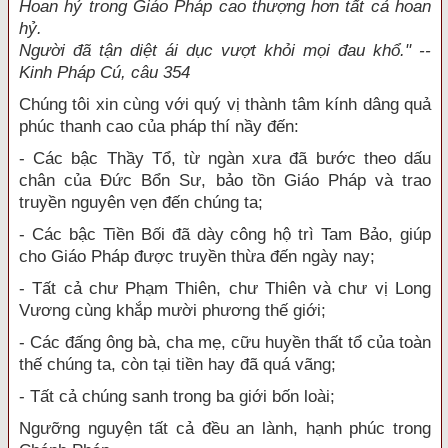
Hoan hỷ trong Giáo Pháp cao thượng hơn tất cả hoan
hỷ.
Người đã tận diệt ái dục vượt khỏi mọi đau khổ." --
Kinh Pháp Cú, câu 354
Chúng tôi xin cùng với quý vị thành tâm kính dâng quả
phúc thanh cao của pháp thí nầy đến:
- Các bậc Thầy Tổ, từ ngàn xưa đã bước theo dấu
chân của Đức Bổn Sư, bảo tồn Giáo Pháp và trao
truyền nguyên vẹn đến chúng ta;
- Các bậc Tiền Bối đã dày công hộ trì Tam Bảo, giúp
cho Giáo Pháp được truyền thừa đến ngày nay;
- Tất cả chư Phạm Thiên, chư Thiên và chư vị Long
Vương cùng khắp mười phương thế giới;
- Các đấng ông bà, cha mẹ, cữu huyền thất tổ của toàn
thế chúng ta, còn tại tiền hay đã quá vãng;
- Tất cả chúng sanh trong ba giới bốn loài;
Ngưỡng nguyện tất cả đều an lành, hạnh phúc trong