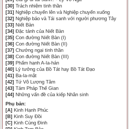
[30]
Trách nhiệm tinh thần
[31]
Nghiệp chuyển lên và Nghiệp chuyển xuống
[32]
Nghiệp báo và Tái sanh với người phương Tây
[33]
Niết Bàn
[34]
Đặc tánh của Niết Bàn
[35]
Con đường Niết Bàn (I)
[36]
Con đường Niết Bàn (II)
[37]
Chướng ngại tinh thần
[38]
Con đường Niết Bàn (III)
[39]
Phẩm hạnh A-la-hán
[40]
Lý tưởng của Bồ Tát hay Bồ Tát Đạo
[41]
Ba-la-mật
[42]
Tứ Vô Lượng Tâm
[43]
Tám Pháp Thế Gian
[44]
Những vấn đề của kiếp Nhân sinh
Phụ bản:
[A]
Kinh Hạnh Phúc
[B]
Kinh Suy Đồi
[C]
Kinh Cùng Đinh