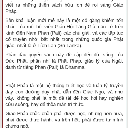
viết ra những thiên sách hữu ích để rọi sáng Giáo
Pháp.
Bản khái luận mới mẻ này là một cố gắng khiêm tốn
khác của một hội viên Giáo Hội Tăng Già, căn cứ trên
kinh điển Nam Phạn (Pali) các chú giải, và các tập tục
cổ truyền nhởi bật nhất trong những quốc gia Phật
giáo, nhất là ở Tích Lan (Sri Lanka).
Phần đầu quyển sách này đề cập đến đời sống của
Đức Phật, phần nhì là Phật Pháp, giáo lý của Ngài,
danh từ tiếng Phạn (Pali) là Dhamma.
Phật Pháp là một hệ thống triết học và luân lý truyền
dạy con đường duy nhất dẫn đến Giác Ngộ, và như
vậy, không phải là một đề tài để học hỏi hay nghiên
cứu suông, hay để thỏa mãn tri thức.
Giáo Pháp chắc chắn phải được học, nhưng hơn nữa,
phải được thực hành, và trên hết, phải được tự mình
chứng ngộ.