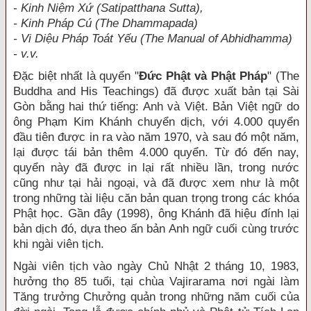
- Kinh Niệm Xứ (Satipatthana Sutta),
- Kinh Pháp Cú (The Dhammapada)
- Vi Diệu Pháp Toát Yếu (The Manual of Abhidhamma)
- v.v.
Đặc biệt nhất là quyển "
Đức Phật và Phật Pháp
" (The
Buddha and His Teachings) đã được xuất bản tại Sài
Gòn bằng hai thứ tiếng: Anh và Việt. Bản Việt ngữ do
ông Phạm Kim Khánh chuyển dịch, với 4.000 quyển
đầu tiên được in ra vào năm 1970, và sau đó một năm,
lại được tái bản thêm 4.000 quyển. Từ đó đến nay,
quyển này đã được in lại rất nhiều lần, trong nước
cũng như tại hải ngoại, và đã được xem như là một
trong những tài liệu căn bản quan trọng trong các khóa
Phật học. Gần đây (1998), ông Khánh đã hiệu đính lại
bản dịch đó, dựa theo ấn bản Anh ngữ cuối cùng trước
khi ngài viên tịch.
Ngài viên tịch vào ngày Chủ Nhật 2 tháng 10, 1983,
hưởng thọ 85 tuổi, tại chùa Vajirarama nơi ngài làm
Tăng trưởng Chưởng quản trong những năm cuối của