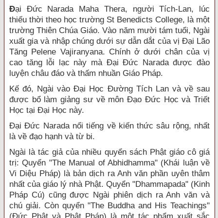
Đ
ại Đức Narada Maha Thera, người Tích-Lan, lúc
thiếu thời theo học trường St Benedicts College, là một
trường Thiên Chúa Giáo. Vào năm mười tám tuổi, Ngài
xuất gia và nhập chúng dưới sự dẫn dắt của vị Đại Lão
Tăng Pelene Vajiranyana. Chính ở dưới chân của vị
cao tăng lỗi lạc này mà Đại Đức Narada được đào
luyện châu đáo và thấm nhuần Giáo Pháp.
Kế đó, Ngài vào Đại Học Đường Tích Lan và về sau
được bổ làm giảng sư về môn Đạo Đức Học và Triết
Học tại Đại Học này.
Đại Đức Narada nổi tiếng về kiến thức sâu rộng, nhất
là về đạo hạnh và từ bi.
Ngài là tác giả của nhiều quyển sách Phật giáo cô giá
trị: Quyển "The Manual of Abhidhamma" (Khái luận về
Vi Diệu Pháp) là bản dịch ra Anh văn phần uyên thâm
nhất của giáo lý nhà Phật. Quyển "Dhammapada" (Kinh
Pháp Cú) cũng được Ngài phiên dịch ra Anh văn và
chú giải. Còn quyển "The Buddha and His Teachings"
(Đức Phật và Phật Pháp) là một tác phẩm xuất sắc