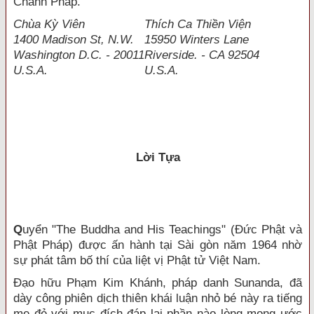
Chánh Pháp.
Chùa Kỳ Viên
Thích Ca Thiền Viện
1400 Madison St, N.W.
15950 Winters Lane
Washington D.C. - 20011
Riverside. - CA 92504
U.S.A.
U.S.A
.
Lời Tựa
Q
uyển "The Buddha and His Teachings" (Đức Phật và
Phật Pháp) được ấn hành tại Sài gòn năm 1964 nhờ
sự phát tâm bố thí của liệt vị Phật tử Việt Nam.
Đạo hữu Phạm Kim Khánh, pháp danh Sunanda, đã
dày công phiên dịch thiên khái luận nhỏ bé này ra tiếng
mẹ đẻ với mục đích đáp lại phần nào lòng mong ước