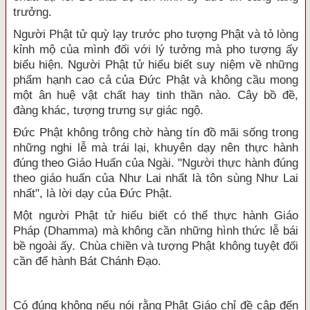
trưởng.
Người Phật tử quỳ lạy trước pho tượng Phật và tỏ lòng
kỉnh mộ của mình đối với lý tưởng mà pho tượng ấy
biểu hiện. Người Phật tử hiểu biết suy niệm về những
phẩm hạnh cao cả của Đức Phật và không cầu mong
một ân huệ vật chất hay tinh thần nào. Cây bồ đề,
đàng khác, tượng trưng sự giác ngộ.
Đức Phật không trông chờ hàng tín đồ mãi sống trong
những nghi lễ mà trái lại, khuyên dạy nên thực hành
đúng theo Giáo Huấn của Ngài. "
Người thực hành đúng
theo giáo huấn của Như Lai nhất là tôn sùng Như Lai
nhất
", là lời dạy của Đức Phật.
Một người Phật tử hiểu biết có thể thực hành Giáo
Pháp (Dhamma) mà không cần những hình thức lễ bái
bề ngoài ấy. Chùa chiền và tượng Phật không tuyệt đối
cần để hành Bát Chánh Đạo.
Có đúng không nếu nói rằng Phật Giáo chỉ đề cập đến