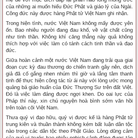
của những ai muốn hiểu Đức Phật và giáo lý của Ngài.
Công đức này được hàng Phật tử Việt Nam ghi nhận.
Trong hiện tình, nước Việt Nam không mấy được yên
ổn. Bao nhiêu người đang đau khổ, về vật chất cũng
như tinh thần. Không khí căng thẳng này quả không
thích hợp với việc làm có tánh cách tinh thần và đạo
đức.
Giữa hoàn cảnh một nước Việt Nam đang trải qua giai
đoạn cực kỳ đau thương do chiến tranh gây nên, dịch
giả đã cố gắng nhen nhúm thì giờ và lắng tâm thanh
tịnh để thực hiện công tác từ ái này với lòng ước mong
quảng bá giáo huấn của Đức Thượng Sư trên đất Việt.
Đó là việc làm đáng được ngợi khen. Do oai lực của
Pháp thí này, xin chú nguyện hoà bình sớm vãn hồi
trên toàn cõi Việt Nam.
Thưa quý vị đạo hữu, quý vị được kể là hàng Phật tử
trung kiên và thuần thành không kém bất luận dân tộc
nào trong các dân tộc theo Phật Giáo. Lòng dũng cảm
của quý vị trước bao nhiêu nghịch cảnh đáng được tán