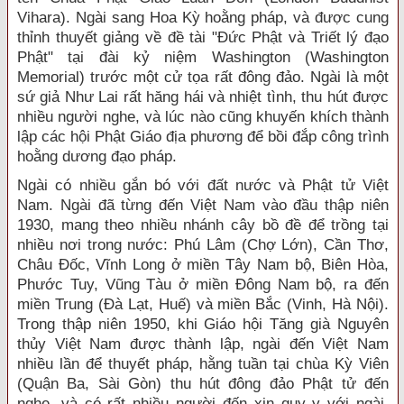
Vihara). Ngài sang Hoa Kỳ hoằng pháp, và được cung
thỉnh thuyết giảng về đề tài "Đức Phật và Triết lý đạo
Phật" tại đài kỷ niệm Washington (Washington
Memorial) trước một cử tọa rất đông đảo. Ngài là một
sứ giả Như Lai rất hăng hái và nhiệt tình, thu hút được
nhiều người nghe, và lúc nào cũng khuyến khích thành
lập các hội Phật Giáo địa phương để bồi đắp công trình
hoằng dương đạo pháp.
Ngài có nhiều gắn bó với đất nước và Phật tử Việt
Nam. Ngài đã từng đến Việt Nam vào đầu thập niên
1930, mang theo nhiều nhánh cây bồ đề để trồng tại
nhiều nơi trong nước: Phú Lâm (Chợ Lớn), Cần Thơ,
Châu Đốc, Vĩnh Long ở miền Tây Nam bộ, Biên Hòa,
Phước Tuy, Vũng Tàu ở miền Đông Nam bộ, ra đến
miền Trung (Đà Lạt, Huế) và miền Bắc (Vinh, Hà Nội).
Trong thập niên 1950, khi Giáo hội Tăng già Nguyên
thủy Việt Nam được thành lập, ngài đến Việt Nam
nhiều lần để thuyết pháp, hằng tuần tại chùa Kỳ Viên
(Quận Ba, Sài Gòn) thu hút đông đảo Phật tử đến
nghe, và có rất nhiều người đến xin quy y với ngài.