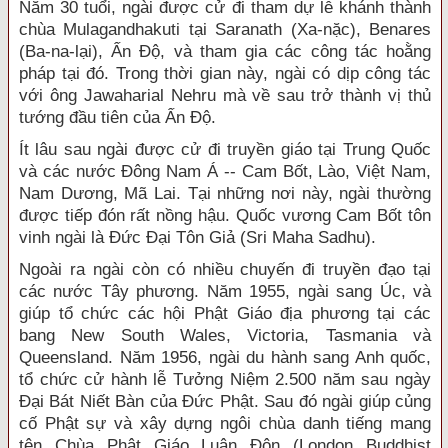
Năm 30 tuổi, ngài được cử đi tham dự lễ khánh thành
chùa Mulagandhakuti tại Saranath (Xa-nặc), Benares
(Ba-na-lại), Ấn Độ, và tham gia các công tác hoằng
pháp tại đó. Trong thời gian này, ngài có dịp công tác
với ông Jawaharial Nehru mà về sau trở thành vị thủ
tướng đầu tiên của Ấn Độ.
Ít lâu sau ngài được cử đi truyền giáo tại Trung Quốc
và các nước Đông Nam Á -- Cam Bốt, Lào, Việt Nam,
Nam Dương, Mã Lai. Tại những nơi này, ngài thường
được tiếp đón rất nồng hậu. Quốc vương Cam Bốt tôn
vinh ngài là Đức Đại Tôn Giả (Sri Maha Sadhu).
Ngoài ra ngài còn có nhiều chuyến đi truyền đạo tại
các nước Tây phương. Năm 1955, ngài sang Úc, và
giúp tổ chức các hội Phật Giáo địa phương tại các
bang New South Wales, Victoria, Tasmania và
Queensland. Năm 1956, ngài du hành sang Anh quốc,
tổ chức cử hành lễ Tưởng Niệm 2.500 năm sau ngày
Đại Bát Niết Bàn của Đức Phật. Sau đó ngài giúp củng
cố Phật sự và xây dựng ngôi chùa danh tiếng mang
tên Chùa Phật Giáo Luân Đôn (London Buddhist