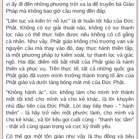
vị ấy đi đến những phương trời xa lạ để truyền bá Giáo
Pháp mà không bao giờ cầu mong đền đáp.
"Liên tục và kiên trì nỗ lực" là di huấn tối hậu của Đức
Phật. Không có sự giải thoát nào, không có sự thanh
lọc nào có thể thực hiện được nếu không có cố gắng
cá nhân. Như vậy, Phật giáo không chủ trương van vái
nguyện cầu mà thay vào đó, dạy thực hành thiền tập,
là một phương pháp tự kiểm soát, tự thanh lọc và giác
ngộ. Hai đặc điểm nổi bật nhất của Phật giáo là hành
thiền và phục vụ. Trên thực tế, tất cả những quốc gia
Phật giáo đã vươn mình trưởng thành trong tổ ấm của
Phật giáo và dưới tàng bóng mát mẻ của Đức Phật.
"
Không hành ác
", tức không làm cho mình trở thành
một tội khổ cho mình và cho kẻ khác, là lời khuyên
nhủ đầu tiên của Đức Phật. Lời dạy tiếp theo - "
hành
thiện
" - là hãy trở nên một phước lành, cho mình và
cho kẻ khác, và lời kêu gọi cuối cùng - "
thanh lọc tâm
"
- thật vô cùng quan trọng và cực kỳ thiết yếu.
Có thể gọi một tôn giáo như vậy là thụ động và tiêu