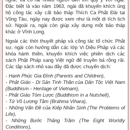
Đặc biệt là vào năm 1963, ngài đã khuyến khích ủng
hộ công tác xây cất bảo tháp Thích Ca Phật Đài tại
Vũng Tàu, ngày nay được xem như là một di tích lịch
sử. Ngoài ra, ngài còn giúp xây dựng một bảo tháp
khác ở Vĩnh Long.
Ngoài các thời thuyết pháp và công tác tổ chức Phật
sự, ngài còn hướng dẫn các lớp Vi Diệu Pháp và các
khóa hành thiền, khuyến khích việc phiên dịch các
sách Phật Pháp sang Việt ngữ để truyền bá rộng rãi.
Các tập sách nhỏ sau đây đã được chuyển dịch:
- Hạnh Phúc Gia Đình (Parents and Children),
- Phật Giáo - Di Sản Tinh Thần của Dân Tộc Việt Nam
(Buddhism - Heritage of Vietnam),
- Phật Giáo Tóm Lược (Buddhism in a Nutshell),
- Tứ Vô Lượng Tâm (Brahma Vihara),
- Những Vấn Đề của Kiếp Nhân Sinh (The Problems of
Life),
- Những Bước Thăng Trầm (The Eight Worldly
Conditions),