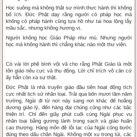
Học suông mà không thật sự mình thực hành thì không
bổ ích. Đức Phật dạy rằng người có pháp học mà
không có pháp hành cũng tựa hồ như tai hoa lộng lẫy
mầu sắc, nhưng không hương vị.
Người không học Giáo Pháp như mù. Nhưng người
học mà không hành thì chẳng khác nào một thư viện.
Có vài lời phê bình vội vã cho rằng Phật Giáo là một
tôn giáo tiêu cực và thụ động. Lời chỉ trích vô căn cứ
ấy hẳn còn xa sự thật.
Đức Phật là nhà truyền giáo đầu tiên hoạt động tích
cực nhất lịch sử nhân loại. Trải qua bốn mươi lăm năm
trường, Ngài đi từ nơi này sang nơi khác để hoằng
dương giáo lý, đến hàng đại chúng cũng như các bậc
thiện trí. Chí đến giây phút cuối cùng Ngài phục vụ
nhân loại bằng gương lành trong sạch và giáo huấn
cao thượng. Hàng môn đệ lỗi lạc của Ngài cũng bước
đúng theo dấu chân Ngài. Không một xu trong túi, các