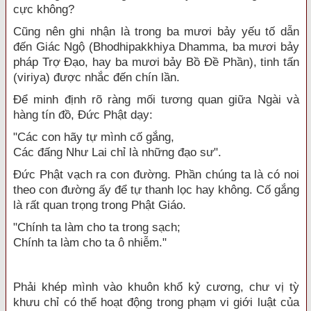
cực không?
Cũng nên ghi nhận là trong ba mươi bảy yếu tố dẫn
đến Giác Ngộ (Bhodhipakkhiya Dhamma, ba mươi bảy
pháp Trợ Đạo, hay ba mươi bảy Bồ Đề Phần), tinh tấn
(viriya) được nhắc đến chín lần.
Để minh định rõ ràng mối tương quan giữa Ngài và
hàng tín đồ, Đức Phật dạy:
"Các con hãy tự mình cố gắng,
Các đấng Như Lai chỉ là những đạo sư".
Đức Phật vạch ra con đường. Phần chúng ta là có noi
theo con đường ấy để tự thanh lọc hay không. Cố gắng
là rất quan trọng trong Phật Giáo.
"Chính ta làm cho ta trong sạch;
Chính ta làm cho ta ô nhiễm."
Phải khép mình vào khuôn khổ kỷ cương, chư vị tỳ
khưu chỉ có thể hoạt động trong phạm vi giới luật của