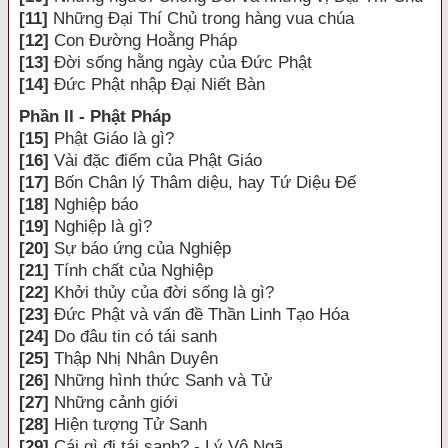
[11]
Những Đại Thí Chủ trong hàng vua chúa
[12]
Con Đường Hoằng Pháp
[13]
Đời sống hằng ngày của Đức Phật
[14]
Đức Phật nhập Đại Niết Bàn
Phần II - Phật Pháp
[15]
Phật Giáo là gì?
[16]
Vài đặc điểm của Phật Giáo
[17]
Bốn Chân lý Thâm diệu, hay Tứ Diệu Đế
[18]
Nghiệp báo
[19]
Nghiệp là gì?
[20]
Sự báo ứng của Nghiệp
[21]
Tính chất của Nghiệp
[22]
Khởi thủy của đời sống là gì?
[23]
Đức Phật và vấn đề Thần Linh Tạo Hóa
[24]
Do đâu tin có tái sanh
[25]
Thập Nhị Nhân Duyên
[26]
Những hình thức Sanh và Tử
[27]
Những cảnh giới
[28]
Hiện tượng Tử Sanh
[29]
Cái gì đi tái sanh? - Lý Vô Ngã