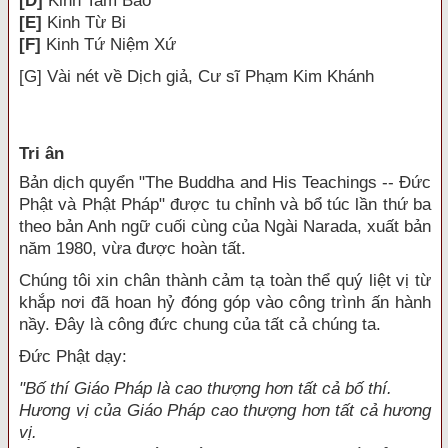
[D]
Kinh Tam Bảo
[E]
Kinh Từ Bi
[F]
Kinh Tứ Niệm Xứ
[G]
Vài nét về Dịch giả, Cư sĩ Phạm Kim Khánh
Tri ân
Bản dịch quyển "The Buddha and His Teachings -- Đức
Phật và Phật Pháp" được tu chỉnh và bổ túc lần thứ ba
theo bản Anh ngữ cuối cùng của Ngài Narada, xuất bản
năm 1980, vừa được hoàn tất.
Chúng tôi xin chân thành cảm tạ toàn thể quý liệt vị từ
khắp nơi đã hoan hỷ đóng góp vào công trình ấn hành
nầy. Đây là công đức chung của tất cả chúng ta.
Đức Phật dạy:
"Bố thí Giáo Pháp là cao thượng hơn tất cả bố thí.
Hương vị của Giáo Pháp cao thượng hơn tất cả hương
vị.