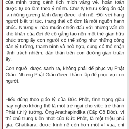
của mình trong cảnh tịch mịch vắng vẻ, hoàn toàn
được tự do làm theo ý mình. Chư tỳ khưu sống ẩn dật
là những gương lành đáng được kính nể. Đối với hạng
người biết tri túc, trạng thái cô đơn là một nguồn hạnh
phúc. Những vị nào muốn chiến đấu với những vấn đề
khó khăn của đời để cố gắng tạo nên một thế gian hữu
phúc trong ấy con người có thể sống như những công
dân lý tưởng, thanh bình và hoà hợp, cũng có thể nhận
lãnh trách nhiệm, dấn thân trên con đường gian truân
ấy.
Con người được sanh ra, không phải để phục vụ Phật
Giáo. Nhưng Phật Giáo được thành lập để phục vụ con
người.
Hiểu đúng theo giáo lý của Đức Phật, tình trạng giàu
hay nghèo không thể là một trở ngại cho việc trở thành
Phật tử lý tưởng. Ông Anathapindika (Cấp Cô Độc), vị
thí chủ trung kiên nhất của Đức Phật, là một triệu phú
gia. Ghatikara, được kính nể còn hơn một vì vua, chỉ