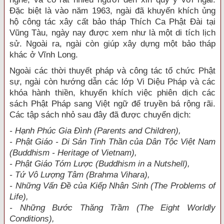
Đặc biệt là vào năm 1963, ngài đã khuyến khích ủng
hộ công tác xây cất bảo tháp Thích Ca Phật Đài tại
Vũng Tàu, ngày nay được xem như là một di tích lịch
sử. Ngoài ra, ngài còn giúp xây dựng một bảo tháp
khác ở Vĩnh Long.
Ngoài các thời thuyết pháp và công tác tổ chức Phật
sự, ngài còn hướng dẫn các lớp Vi Diệu Pháp và các
khóa hành thiền, khuyến khích việc phiên dịch các
sách Phật Pháp sang Việt ngữ để truyền bá rộng rãi.
Các tập sách nhỏ sau đây đã được chuyển dịch:
- Hạnh Phúc Gia Đình (Parents and Children),
- Phật Giáo - Di Sản Tinh Thần của Dân Tộc Việt Nam
(Buddhism - Heritage of Vietnam),
- Phật Giáo Tóm Lược (Buddhism in a Nutshell),
- Tứ Vô Lượng Tâm (Brahma Vihara),
- Những Vấn Đề của Kiếp Nhân Sinh (The Problems of
Life),
- Những Bước Thăng Trầm (The Eight Worldly
Conditions),