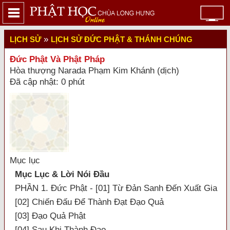
»
LỊCH SỬ
LỊCH SỬ ĐỨC PHẬT & THÁNH CHÚNG
Đức Phật Và Phật Pháp
Hòa thượng Narada Phạm Kim Khánh (dịch)
Đã cập nhật: 0 phút
Mục lục
Mục Lục & Lời Nói Đầu
PHẦN 1. Đức Phật - [01] Từ Đản Sanh Đến Xuất Gia
[02] Chiến Đấu Để Thành Đạt Đạo Quả
[03] Đạo Quả Phật
[04] Sau Khi Thành Đạo