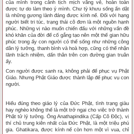
của mình trong cảnh tịch mịch vắng vẻ, hoàn toàn
được tự do làm theo ý mình. Chư tỳ khưu sống ẩn dật
là những gương lành đáng được kính nể. Đối với hạng
người biết tri túc, trạng thái cô đơn là một nguồn hạnh
phúc. Những vị nào muốn chiến đấu với những vấn đề
khó khăn của đời để cố gắng tạo nên một thế gian hữu
phúc trong ấy con người có thể sống như những công
dân lý tưởng, thanh bình và hoà hợp, cũng có thể nhận
lãnh trách nhiệm, dấn thân trên con đường gian truân
ấy.
Con người được sanh ra, không phải để phục vụ Phật
Giáo. Nhưng Phật Giáo được thành lập để phục vụ con
người.
Hiểu đúng theo giáo lý của Đức Phật, tình trạng giàu
hay nghèo không thể là một trở ngại cho việc trở thành
Phật tử lý tưởng. Ông Anathapindika (Cấp Cô Độc), vị
thí chủ trung kiên nhất của Đức Phật, là một triệu phú
gia. Ghatikara, được kính nể còn hơn một vì vua, chỉ