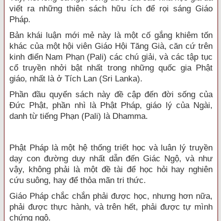
viết ra những thiên sách hữu ích để rọi sáng Giáo
Pháp.
Bản khái luận mới mẻ này là một cố gắng khiêm tốn
khác của một hội viên Giáo Hội Tăng Già, căn cứ trên
kinh điển Nam Phạn (Pali) các chú giải, và các tập tục
cổ truyền nhởi bật nhất trong những quốc gia Phật
giáo, nhất là ở Tích Lan (Sri Lanka).
Phần đầu quyển sách này đề cập đến đời sống của
Đức Phật, phần nhì là Phật Pháp, giáo lý của Ngài,
danh từ tiếng Phạn (Pali) là Dhamma.
Phật Pháp là một hệ thống triết học và luân lý truyền
dạy con đường duy nhất dẫn đến Giác Ngộ, và như
vậy, không phải là một đề tài để học hỏi hay nghiên
cứu suông, hay để thỏa mãn tri thức.
Giáo Pháp chắc chắn phải được học, nhưng hơn nữa,
phải được thực hành, và trên hết, phải được tự mình
chứng ngộ.