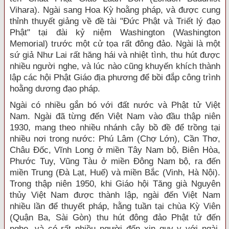
Vihara). Ngài sang Hoa Kỳ hoằng pháp, và được cung
thỉnh thuyết giảng về đề tài "Đức Phật và Triết lý đạo
Phật" tại đài kỷ niệm Washington (Washington
Memorial) trước một cử tọa rất đông đảo. Ngài là một
sứ giả Như Lai rất hăng hái và nhiệt tình, thu hút được
nhiều người nghe, và lúc nào cũng khuyến khích thành
lập các hội Phật Giáo địa phương để bồi đắp công trình
hoằng dương đạo pháp.
Ngài có nhiều gắn bó với đất nước và Phật tử Việt
Nam. Ngài đã từng đến Việt Nam vào đầu thập niên
1930, mang theo nhiều nhánh cây bồ đề để trồng tại
nhiều nơi trong nước: Phú Lâm (Chợ Lớn), Cần Thơ,
Châu Đốc, Vĩnh Long ở miền Tây Nam bộ, Biên Hòa,
Phước Tuy, Vũng Tàu ở miền Đông Nam bộ, ra đến
miền Trung (Đà Lạt, Huế) và miền Bắc (Vinh, Hà Nội).
Trong thập niên 1950, khi Giáo hội Tăng già Nguyên
thủy Việt Nam được thành lập, ngài đến Việt Nam
nhiều lần để thuyết pháp, hằng tuần tại chùa Kỳ Viên
(Quận Ba, Sài Gòn) thu hút đông đảo Phật tử đến
nghe, và có rất nhiều người đến xin quy y với ngài.