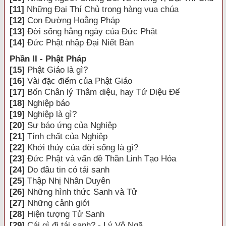
[11]
Những Đại Thí Chủ trong hàng vua chúa
[12]
Con Đường Hoằng Pháp
[13]
Đời sống hằng ngày của Đức Phật
[14]
Đức Phật nhập Đại Niết Bàn
Phần II - Phật Pháp
[15]
Phật Giáo là gì?
[16]
Vài đặc điểm của Phật Giáo
[17]
Bốn Chân lý Thâm diệu, hay Tứ Diệu Đế
[18]
Nghiệp báo
[19]
Nghiệp là gì?
[20]
Sự báo ứng của Nghiệp
[21]
Tính chất của Nghiệp
[22]
Khởi thủy của đời sống là gì?
[23]
Đức Phật và vấn đề Thần Linh Tạo Hóa
[24]
Do đâu tin có tái sanh
[25]
Thập Nhị Nhân Duyên
[26]
Những hình thức Sanh và Tử
[27]
Những cảnh giới
[28]
Hiện tượng Tử Sanh
[29]
Cái gì đi tái sanh? - Lý Vô Ngã