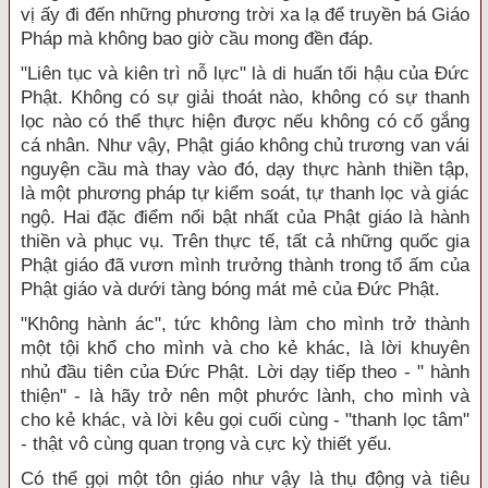
vị ấy đi đến những phương trời xa lạ để truyền bá Giáo
Pháp mà không bao giờ cầu mong đền đáp.
"Liên tục và kiên trì nỗ lực" là di huấn tối hậu của Đức
Phật. Không có sự giải thoát nào, không có sự thanh
lọc nào có thể thực hiện được nếu không có cố gắng
cá nhân. Như vậy, Phật giáo không chủ trương van vái
nguyện cầu mà thay vào đó, dạy thực hành thiền tập,
là một phương pháp tự kiểm soát, tự thanh lọc và giác
ngộ. Hai đặc điểm nổi bật nhất của Phật giáo là hành
thiền và phục vụ. Trên thực tế, tất cả những quốc gia
Phật giáo đã vươn mình trưởng thành trong tổ ấm của
Phật giáo và dưới tàng bóng mát mẻ của Đức Phật.
"
Không hành ác
", tức không làm cho mình trở thành
một tội khổ cho mình và cho kẻ khác, là lời khuyên
nhủ đầu tiên của Đức Phật. Lời dạy tiếp theo - "
hành
thiện
" - là hãy trở nên một phước lành, cho mình và
cho kẻ khác, và lời kêu gọi cuối cùng - "
thanh lọc tâm
"
- thật vô cùng quan trọng và cực kỳ thiết yếu.
Có thể gọi một tôn giáo như vậy là thụ động và tiêu