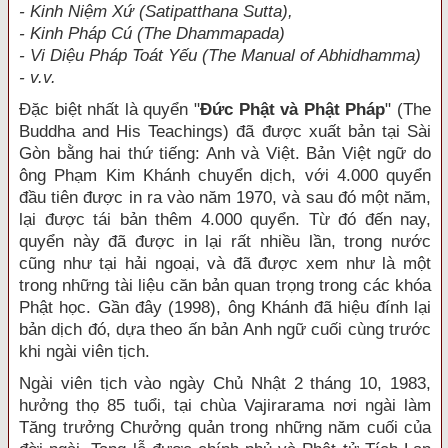
- Kinh Niệm Xứ (Satipatthana Sutta),
- Kinh Pháp Cú (The Dhammapada)
- Vi Diệu Pháp Toát Yếu (The Manual of Abhidhamma)
- v.v.
Đặc biệt nhất là quyển "
Đức Phật và Phật Pháp
" (The
Buddha and His Teachings) đã được xuất bản tại Sài
Gòn bằng hai thứ tiếng: Anh và Việt. Bản Việt ngữ do
ông Phạm Kim Khánh chuyển dịch, với 4.000 quyển
đầu tiên được in ra vào năm 1970, và sau đó một năm,
lại được tái bản thêm 4.000 quyển. Từ đó đến nay,
quyển này đã được in lại rất nhiều lần, trong nước
cũng như tại hải ngoại, và đã được xem như là một
trong những tài liệu căn bản quan trọng trong các khóa
Phật học. Gần đây (1998), ông Khánh đã hiệu đính lại
bản dịch đó, dựa theo ấn bản Anh ngữ cuối cùng trước
khi ngài viên tịch.
Ngài viên tịch vào ngày Chủ Nhật 2 tháng 10, 1983,
hưởng thọ 85 tuổi, tại chùa Vajirarama nơi ngài làm
Tăng trưởng Chưởng quản trong những năm cuối của