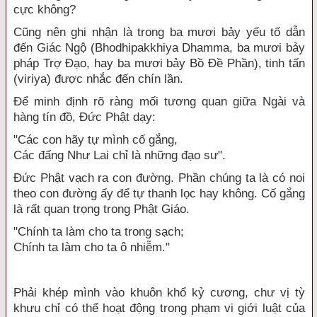
cực không?
Cũng nên ghi nhận là trong ba mươi bảy yếu tố dẫn
đến Giác Ngộ (Bhodhipakkhiya Dhamma, ba mươi bảy
pháp Trợ Đạo, hay ba mươi bảy Bồ Đề Phần), tinh tấn
(viriya) được nhắc đến chín lần.
Để minh định rõ ràng mối tương quan giữa Ngài và
hàng tín đồ, Đức Phật dạy:
"Các con hãy tự mình cố gắng,
Các đấng Như Lai chỉ là những đạo sư".
Đức Phật vạch ra con đường. Phần chúng ta là có noi
theo con đường ấy để tự thanh lọc hay không. Cố gắng
là rất quan trọng trong Phật Giáo.
"Chính ta làm cho ta trong sạch;
Chính ta làm cho ta ô nhiễm."
Phải khép mình vào khuôn khổ kỷ cương, chư vị tỳ
khưu chỉ có thể hoạt động trong phạm vi giới luật của