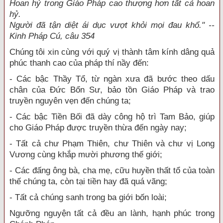
Hoan hỷ trong Giáo Pháp cao thượng hơn tất cả hoan
hỷ.
Người đã tận diệt ái dục vượt khỏi mọi đau khổ." --
Kinh Pháp Cú, câu 354
Chúng tôi xin cùng với quý vị thành tâm kính dâng quả
phúc thanh cao của pháp thí nầy đến:
- Các bậc Thầy Tổ, từ ngàn xưa đã bước theo dấu
chân của Đức Bổn Sư, bảo tồn Giáo Pháp và trao
truyền nguyên vẹn đến chúng ta;
- Các bậc Tiền Bối đã dày công hộ trì Tam Bảo, giúp
cho Giáo Pháp được truyền thừa đến ngày nay;
- Tất cả chư Phạm Thiên, chư Thiên và chư vị Long
Vương cùng khắp mười phương thế giới;
- Các đấng ông bà, cha mẹ, cữu huyền thất tổ của toàn
thế chúng ta, còn tại tiền hay đã quá vãng;
- Tất cả chúng sanh trong ba giới bốn loài;
Ngưỡng nguyện tất cả đều an lành, hạnh phúc trong