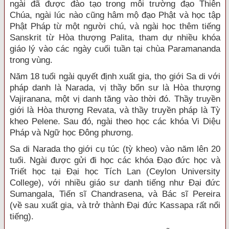
ngài đã được đào tạo trong môi trường đạo Thiên
Chúa, ngài lúc nào cũng hâm mộ đạo Phật và học tập
Phật Pháp từ một người chú, và ngài học thêm tiếng
Sanskrit từ Hòa thượng Palita, tham dự nhiều khóa
giáo lý vào các ngày cuối tuần tại chùa Paramananda
trong vùng.
Năm 18 tuổi ngài quyết định xuất gia, thọ giới Sa di với
pháp danh là Narada, vị thầy bổn sư là Hòa thượng
Vajiranana, một vị danh tăng vào thời đó. Thầy truyền
giới là Hòa thượng Revata, và thầy truyền pháp là Tỳ
kheo Pelene. Sau đó, ngài theo học các khóa Vi Diệu
Pháp và Ngữ học Đông phương.
Sa di Narada thọ giới cụ túc (tỳ kheo) vào năm lên 20
tuổi. Ngài được gửi đi học các khóa Đạo đức học và
Triết học tại Đại học Tích Lan (Ceylon University
College), với nhiều giáo sư danh tiếng như Đại đức
Sumangala, Tiến sĩ Chandrasena, và Bác sĩ Pereira
(về sau xuất gia, và trở thành Đại đức Kassapa rất nổi
tiếng).