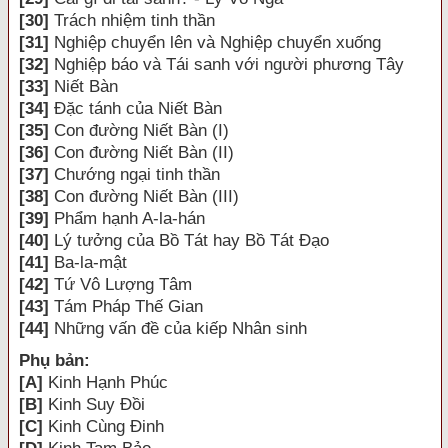
[30]
Trách nhiệm tinh thần
[31]
Nghiệp chuyển lên và Nghiệp chuyển xuống
[32]
Nghiệp báo và Tái sanh với người phương Tây
[33]
Niết Bàn
[34]
Đặc tánh của Niết Bàn
[35]
Con đường Niết Bàn (I)
[36]
Con đường Niết Bàn (II)
[37]
Chướng ngại tinh thần
[38]
Con đường Niết Bàn (III)
[39]
Phẩm hạnh A-la-hán
[40]
Lý tưởng của Bồ Tát hay Bồ Tát Đạo
[41]
Ba-la-mật
[42]
Tứ Vô Lượng Tâm
[43]
Tám Pháp Thế Gian
[44]
Những vấn đề của kiếp Nhân sinh
Phụ bản:
[A]
Kinh Hạnh Phúc
[B]
Kinh Suy Đồi
[C]
Kinh Cùng Đinh