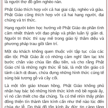
là người thợ đồ gốm nghèo nàn.
Phật Giáo thích hợp với cả hai giai cấp, nghèo và giàu.
Phật Giáo cũng thích hợp với cả hai hạng người, đại
chúng và tri thức.
Hạng người kém học hướng về Phật Giáo do phần tình
cảm nhiệt thành với đạo pháp và phần luân lý giản dị.
Người tri thức thì say mê trong giáo lý thâm diệu và
phương pháp trau giồi tâm trí.
Một du khách không quen thuộc với tập tục của các
dân tộc Phật Giáo ắt có những cảm nghĩ lầm lạc khi
bước chân vào chùa lần đầu tiên, và cho rằng Phật
Giáo chỉ là những nghi thức lễ bái, là một tôn giáo có
tánh cách dị đoan, chứa đựng những hình thức cúng tế
sùng bái tượng gỗ và cây cối.
Là một tôn giáo khoan hồng, Phật Giáo không phủ
nhận hay bác bỏ những hình thức kỉnh mộ bề ngoài ấy,
vì nó cần thiết cho đại chúng. Ta có thể nhìn thấy phần
đông thiện tín thành tâm kính cẩn như thế nào lúc đến
chùa dự lễ. Do thái độ tôn kính ấy đức tin càng tăng