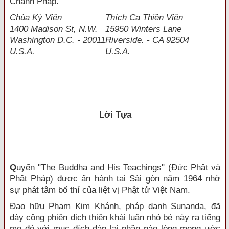
Chánh Pháp.
Chùa Kỳ Viên
Thích Ca Thiền Viện
1400 Madison St, N.W.
15950 Winters Lane
Washington D.C. - 20011
Riverside. - CA 92504
U.S.A.
U.S.A
.
Lời Tựa
Q
uyển "The Buddha and His Teachings" (Đức Phật và
Phật Pháp) được ấn hành tại Sài gòn năm 1964 nhờ
sự phát tâm bố thí của liệt vị Phật tử Việt Nam.
Đạo hữu Phạm Kim Khánh, pháp danh Sunanda, đã
dày công phiên dịch thiên khái luận nhỏ bé này ra tiếng
mẹ đẻ với mục đích đáp lại phần nào lòng mong ước