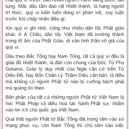
tụng. Mặc dầu tâm đạo rất nhiệt thành, là hạng người
trí thức, quý vị luôn luôn dùng trí phán xét, suy luận
trước khi chấp nhận điều gì.
Xin quý vị ghi nhớ, cũng như nhiều dân tộc Phật giáo
khác ở Á Châu, dân tộc Việt Nam đã trưởng thành
trong tổ ấm của Phật Giáo, di sản tinh thần vô giá của
quý vị.
Dầu theo Bắc Tông hay Nam Tông, tất cả quý vị đều là
giáo đồ nhiệt thành, là đàn con chung của Đức Từ Phụ
Gotama. Giáo lý duy nhất của Ngài căn cứ trên Tứ
Diệu Đế, hay Bốn Chân Lý Thâm Diệu căn bản, là điều
mà không có người Phật tử nào bị cưỡng bách phải
mù quáng tin theo.
Bổn phận của tất cả những người Phật tử Việt Nam là
học Phật Pháp và điều hoà tác hành Phật sự, nhằm
vào lợi ích cho quốc gia Việt Nam.
Quả thật người Phật tử Bắc Tông đặt trọng tâm vào sứ
mạng phục vụ, còn Nam Tông thì chú tâm vào việc