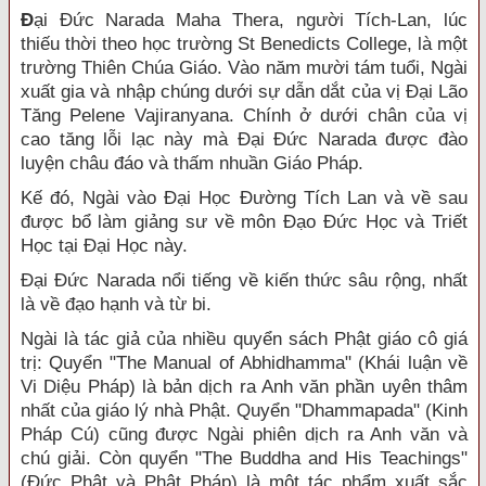
Đ
ại Đức Narada Maha Thera, người Tích-Lan, lúc
thiếu thời theo học trường St Benedicts College, là một
trường Thiên Chúa Giáo. Vào năm mười tám tuổi, Ngài
xuất gia và nhập chúng dưới sự dẫn dắt của vị Đại Lão
Tăng Pelene Vajiranyana. Chính ở dưới chân của vị
cao tăng lỗi lạc này mà Đại Đức Narada được đào
luyện châu đáo và thấm nhuần Giáo Pháp.
Kế đó, Ngài vào Đại Học Đường Tích Lan và về sau
được bổ làm giảng sư về môn Đạo Đức Học và Triết
Học tại Đại Học này.
Đại Đức Narada nổi tiếng về kiến thức sâu rộng, nhất
là về đạo hạnh và từ bi.
Ngài là tác giả của nhiều quyển sách Phật giáo cô giá
trị: Quyển "The Manual of Abhidhamma" (Khái luận về
Vi Diệu Pháp) là bản dịch ra Anh văn phần uyên thâm
nhất của giáo lý nhà Phật. Quyển "Dhammapada" (Kinh
Pháp Cú) cũng được Ngài phiên dịch ra Anh văn và
chú giải. Còn quyển "The Buddha and His Teachings"
(Đức Phật và Phật Pháp) là một tác phẩm xuất sắc