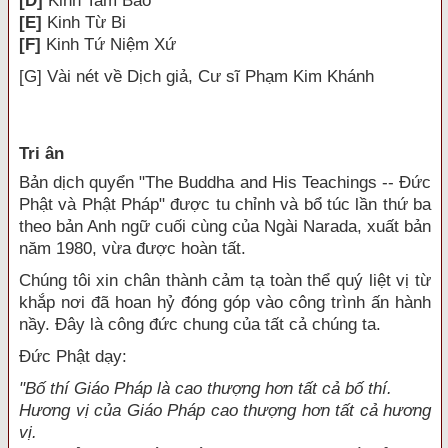
[D]
Kinh Tam Bảo
[E]
Kinh Từ Bi
[F]
Kinh Tứ Niệm Xứ
[G]
Vài nét về Dịch giả, Cư sĩ Phạm Kim Khánh
Tri ân
Bản dịch quyển "The Buddha and His Teachings -- Đức
Phật và Phật Pháp" được tu chỉnh và bổ túc lần thứ ba
theo bản Anh ngữ cuối cùng của Ngài Narada, xuất bản
năm 1980, vừa được hoàn tất.
Chúng tôi xin chân thành cảm tạ toàn thể quý liệt vị từ
khắp nơi đã hoan hỷ đóng góp vào công trình ấn hành
nầy. Đây là công đức chung của tất cả chúng ta.
Đức Phật dạy:
"Bố thí Giáo Pháp là cao thượng hơn tất cả bố thí.
Hương vị của Giáo Pháp cao thượng hơn tất cả hương
vị.