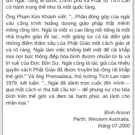
đời ngài. Tang lễ được chính phủ và Phật tử Tích Lan
cử hành trọng thể như là một quốc táng.
Ông Phạm Kim Khánh viết: "...Phần đóng góp của ngài
vào công trình hoằng dương giáo pháp thật mênh
mông rộng lớn. Ngài là một vị cao tăng nổi tiếng là một
nhà truyền giáo lỗi lạc, một giảng sư có tài diễn giải
những điểm thâm sâu của Phật Giáo một cách giản dị
và rõ ràng. Ngài làm việc không biết mệt để rải khắp
mọi nơi bức thông điệp hòa bình đượm nhuần từ bi và
trí tuệ của Đức Bổn Sư. Ngài cũng là tác giả của nhiều
quyển sách Phật Giáo đã được truyền bá rộng rãi khắp
thế giới." Và ông Premadasa, thủ tướng Tích Lan năm
1979, kết luận: "...Ngài đã dành trọn cuộc đời mình --
qua một cách vị tha bất cầu lợi -- để phụng sự cho hòa
bình trên thế giới và đem lại hạnh phúc an lành cho
nhân loại."
Bình Anson
Perth, Western Australia,
tháng 07-2000