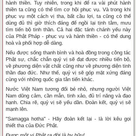
hành thiền. Tuy nhiên, trong khi để ra vài phút hành
thiền ta cũng có thể tìm cơ hội phục vụ. Và trong khi
phục vụ một cách vị tha, bất cầu lợi, ta cũng có thể
dùng đủ thì giờ thích đáng để ngồi lại tịnh tâm, mưu
tìm tiến bộ tinh thần. Cả hai đặc tánh chánh yếu này
của Phật Pháp - phục vụ và hành thiền - có thể dung
hoà và phối hợp dễ dàng.
Nếu được sống thanh bình và hoà đồng trong công tác
Phật sự, chắc chắn quý vị sẽ đạt được nhiều tiến bộ,
về phương diện vật chất cũng như về phương diện tinh
thần đạo đức. Như thế, quý vị sẽ góp mặt xứng đáng
cùng với những quốc gia tân tiến khác.
Nước Việt Nam tương đối bé nhỏ, nhưng người Việt
Nam dũng cảm, cần mẫn, tinh xảo, đủ trí năng và đạo
hạnh. Chia rẽ, quý vị sẽ yếu dần. Đoàn kết, quý vị sẽ
mạnh lên.
"Samagga hotha" - Hãy đoàn kết lại - là lời kêu gọi
thiết tha của Đức Phật.
Được một vị Phật ra đời là hy hữu!