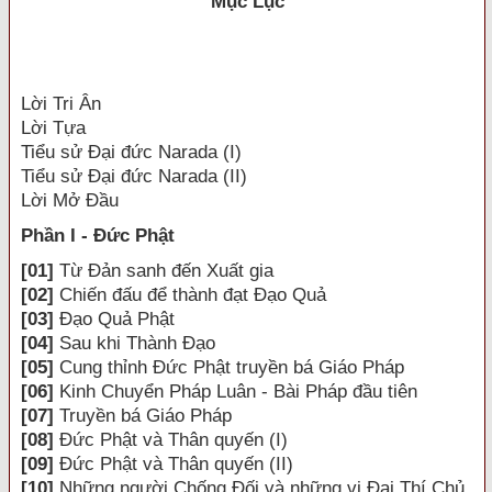
Mục Lục
Lời Tri Ân
Lời Tựa
Tiểu sử Đại đức Narada (I)
Tiểu sử Đại đức Narada (II)
Lời Mở Đầu
Phần I - Đức Phật
[01]
Từ Đản sanh đến Xuất gia
[02]
Chiến đấu để thành đạt Đạo Quả
[03]
Đạo Quả Phật
[04]
Sau khi Thành Đạo
[05]
Cung thỉnh Đức Phật truyền bá Giáo Pháp
[06]
Kinh Chuyển Pháp Luân - Bài Pháp đầu tiên
[07]
Truyền bá Giáo Pháp
[08]
Đức Phật và Thân quyến (I)
[09]
Đức Phật và Thân quyến (II)
[10]
Những người Chống Đối và những vị Đại Thí Chủ