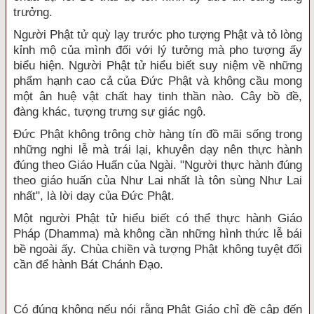
trưởng.
Người Phật tử quỳ lạy trước pho tượng Phật và tỏ lòng
kỉnh mộ của mình đối với lý tưởng mà pho tượng ấy
biểu hiện. Người Phật tử hiểu biết suy niệm về những
phẩm hạnh cao cả của Đức Phật và không cầu mong
một ân huệ vật chất hay tinh thần nào. Cây bồ đề,
đàng khác, tượng trưng sự giác ngộ.
Đức Phật không trông chờ hàng tín đồ mãi sống trong
những nghi lễ mà trái lại, khuyên dạy nên thực hành
đúng theo Giáo Huấn của Ngài. "
Người thực hành đúng
theo giáo huấn của Như Lai nhất là tôn sùng Như Lai
nhất
", là lời dạy của Đức Phật.
Một người Phật tử hiểu biết có thể thực hành Giáo
Pháp (Dhamma) mà không cần những hình thức lễ bái
bề ngoài ấy. Chùa chiền và tượng Phật không tuyệt đối
cần để hành Bát Chánh Đạo.
Có đúng không nếu nói rằng Phật Giáo chỉ đề cập đến