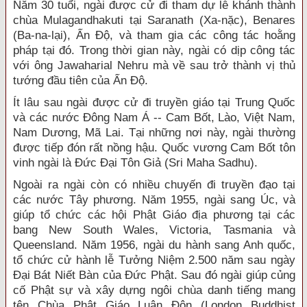
Năm 30 tuổi, ngài được cử đi tham dự lễ khánh thành
chùa Mulagandhakuti tại Saranath (Xa-nặc), Benares
(Ba-na-lại), Ấn Độ, và tham gia các công tác hoằng
pháp tại đó. Trong thời gian này, ngài có dịp công tác
với ông Jawaharial Nehru mà về sau trở thành vị thủ
tướng đầu tiên của Ấn Độ.
Ít lâu sau ngài được cử đi truyền giáo tại Trung Quốc
và các nước Đông Nam Á -- Cam Bốt, Lào, Việt Nam,
Nam Dương, Mã Lai. Tại những nơi này, ngài thường
được tiếp đón rất nồng hậu. Quốc vương Cam Bốt tôn
vinh ngài là Đức Đại Tôn Giả (Sri Maha Sadhu).
Ngoài ra ngài còn có nhiều chuyến đi truyền đạo tại
các nước Tây phương. Năm 1955, ngài sang Úc, và
giúp tổ chức các hội Phật Giáo địa phương tại các
bang New South Wales, Victoria, Tasmania và
Queensland. Năm 1956, ngài du hành sang Anh quốc,
tổ chức cử hành lễ Tưởng Niệm 2.500 năm sau ngày
Đại Bát Niết Bàn của Đức Phật. Sau đó ngài giúp củng
cố Phật sự và xây dựng ngôi chùa danh tiếng mang
tên Chùa Phật Giáo Luân Đôn (London Buddhist