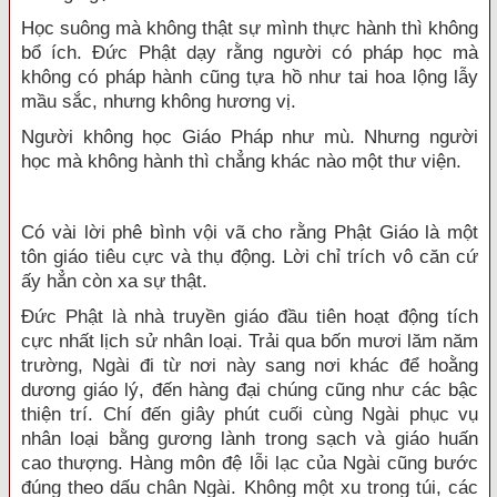
Học suông mà không thật sự mình thực hành thì không
bổ ích. Đức Phật dạy rằng người có pháp học mà
không có pháp hành cũng tựa hồ như tai hoa lộng lẫy
mầu sắc, nhưng không hương vị.
Người không học Giáo Pháp như mù. Nhưng người
học mà không hành thì chẳng khác nào một thư viện.
Có vài lời phê bình vội vã cho rằng Phật Giáo là một
tôn giáo tiêu cực và thụ động. Lời chỉ trích vô căn cứ
ấy hẳn còn xa sự thật.
Đức Phật là nhà truyền giáo đầu tiên hoạt động tích
cực nhất lịch sử nhân loại. Trải qua bốn mươi lăm năm
trường, Ngài đi từ nơi này sang nơi khác để hoằng
dương giáo lý, đến hàng đại chúng cũng như các bậc
thiện trí. Chí đến giây phút cuối cùng Ngài phục vụ
nhân loại bằng gương lành trong sạch và giáo huấn
cao thượng. Hàng môn đệ lỗi lạc của Ngài cũng bước
đúng theo dấu chân Ngài. Không một xu trong túi, các