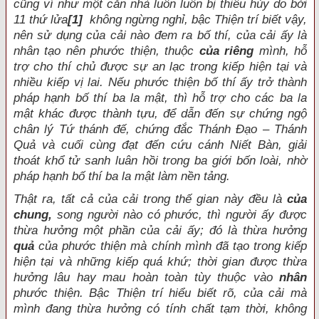
cũng ví như một căn nhà luôn luôn bị thiêu hủy do bởi
11 thứ lửa
[1]
không ngừng nghỉ, bậc Thiện trí biết vậy,
nên sử dụng của cải nào đem ra bố thí, của cải ấy là
nhân tạo nên phước thiện, thuộc
của riêng
mình, hỗ
trợ cho thí chủ được sự an lạc trong kiếp hiện tại và
nhiều kiếp vị lai. Nếu phước thiện bố thí ấy trở thành
pháp hạnh bố thí ba la mật, thì hỗ trợ cho các ba la
mật khác được thành tựu, để dẫn đến sự chứng ngộ
chân lý Tứ thánh đế, chứng đắc Thánh Ðạo – Thánh
Quả và cuối cùng đạt đến cứu cánh Niết Bàn, giải
thoát khổ tử sanh luân hồi trong ba giới bốn loài, nhờ
pháp hạnh bố thí ba la mật làm nền tảng.
Thật ra, tất cả của cải trong thế gian này đều là
của
chung,
song người nào có phước, thì người ấy được
thừa hưởng một phần của cải ấy; đó là thừa hưởng
quả
của phước thiện mà chính mình đã tạo trong kiếp
hiện tại và những kiếp quá khứ; thời gian được thừa
hưởng lâu hay mau hoàn toàn tùy thuộc vào
nhân
phước thiện. Bậc Thiện trí hiểu biết rõ, của cải mà
mình đang thừa hưởng có tính chất tạm thời, không