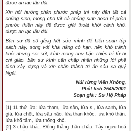
được an lạc lâu dài.
Xin hồi hướng phần phước pháp thí này đến tất cả
chúng sinh, mong cho tất cả chúng sinh hoan hỉ phần
phước thiện này để được giải thoát khỏi cảnh khổ,
được an lạc lâu dài.
Bần sư đã cố gắng hết sức mình để biên soạn tập
sách này, song với khả năng có hạn, nên khó tránh
khỏi những sai sót, kính mong chư bậc Thiện trí từ bi
chỉ giáo, bần sư kính cẩn chấp nhận những lời phê
bình xây dựng và xin chân thành tri ân sâu xa quý
Ngài.
Núi rừng Viên Không,
Phật lịch 2545/2001
Soạn giả : Sư Hộ Pháp
[1]
11 thứ lửa: lửa tham, lửa sân, lửa si, lửa sanh, lửa
già, lửa chết, lửa sầu não, lửa than khóc, lửa khổ thân,
lửa khổ tâm, lửa thống khổ.
[2]
3 châu khác: Ðông thắng thần châu, Tây ngưu hoá