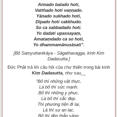
Annado balado hoti,
Vatthado hoti vaṇṇado.
Yānado sukhado hoti,
Dīpado hoti cakkhudo.
So ca sabbadado hoti.
Yo dadati upassayaṃ,
Amataṃdado ca so hoti,
Yo dhammamānusāsati".
[Bộ Saṃyuttanikāya - Sāgathavagga, kinh Kiṃ
Dadasutta.]
Ðức Phật trả lời câu hỏi của chư thiên trong bài kinh
Kiṃ Dadasutta,
như sau__
"Bố thí những vật thực,
Là bố thí sức mạnh.
Bố thí những y phục,
Là bố thí sắc đẹp.
Thí phương tiện đi lại,
Là thí sự an lạc.
Bố thí đèn thắp sáng,