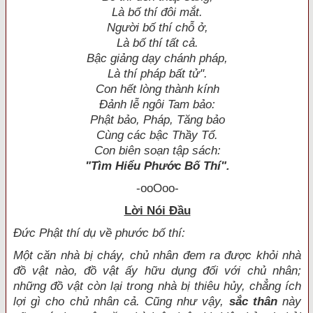
Là bố thí đôi mắt.
Người bố thí chỗ ở,
Là bố thí tất cả.
Bậc giảng dạy chánh pháp,
Là thí pháp bất tử".
Con hết lòng thành kính
Ðảnh lễ ngôi Tam bảo:
Phật bảo, Pháp, Tăng bảo
Cùng các bậc Thầy Tổ.
Con biên soạn
tập sách:
"Tìm Hiểu Phước Bố Thí".
-ooOoo-
Lời Nói Ðầu
Ðức Phật thí dụ về phước bố thí:
Một căn nhà bị cháy, chủ nhân đem ra được khỏi nhà
đồ vật nào, đồ vật ấy hữu dụng đối với chủ nhân;
những đồ vật còn lại trong nhà bị thiêu hủy, chẳng ích
lợi gì cho chủ nhân cả. Cũng như vậy,
sắc thân
này