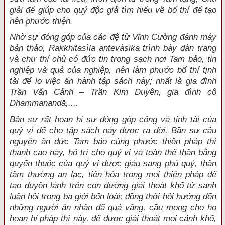
giải để giúp cho quý độc giả tìm hiểu về bố thí để tạo
nên phước thiện.
Nhờ sự đóng góp của các đệ tử Vĩnh Cường đánh máy
bản thảo, Rakkhitasìla antevàsika trình bày dàn trang
và chư thí chủ có đức tin trong sạch nơi Tam bảo, tin
nghiệp và quả của nghiệp, nên làm phước bố thí tịnh
tài để lo việc ấn hành tập sách này; nhất là gia đình
Trần Văn Cảnh – Trần Kim Duyên, gia đình cô
Dhammanandā,....
Bần sư rất hoan hỉ sự đóng góp công và tịnh tài của
quý vị để cho tập sách này được ra đời. Bần sư cầu
nguyện ân đức Tam bảo cùng phước thiện pháp thí
thanh cao này, hộ trì cho quý vị và toàn thể thân bằng
quyến thuộc của quý vị được giàu sang phú quý, thân
tâm thường an lạc, tiến hóa trong mọi thiện pháp để
tạo duyên lành trên con đường giải thoát khổ tử sanh
luân hồi trong ba giới bốn loài; đồng thời hồi hướng đến
những người ân nhân đã quá vãng, cầu mong cho họ
hoan hỉ pháp thí này, để được giải thoát mọi cảnh khổ,