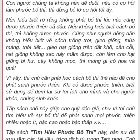
Con người chúng ta không nên dể duôi, nếu có cơ hội
làm phước bố thí, thì đừng bỏ lỡ cơ hội tốt ấy.
Nên hiểu biết rõ rằng không phải bố thí lúc nào cũng
được phước thiện cả đâu! Nếu không hiểu biết cách bố
thí, thì không được phước. Cũng như người nông dân
không hiểu biết về cách trồng trọt, gieo giống, mùa
màng, thời tiết... gieo hạt giống trên đất khô, cằn cỗi,
hạt giống không sao nảy mầm được, còn làm cho hạt
giống bị hư, cây không mọc, thì mong gì có hoa và
quả!
Vì vậy, thí chủ cần phải học cách bố thí thế nào để cho
phát sanh phước thiện. Khi có được phước thiện, biết
sử dụng để đem lại sự lợi ích cho mình và cho người
khác, chúng sinh khác.
Tập sách nhỏ này giúp cho quý độc giả, chư vị thí chủ
tìm hiểu về sự bố thí để phát sanh mọi phước thiện
nhiều hoặc ít, bậc cao hoặc bậc thấp v.v....
Tập sách
"Tìm Hiểu Phước Bố Thí"
này, bần sư đã
sưu tầm các tài liệu, trích dịch từ trong Tam tạng, Chú