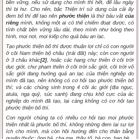
bền vững, nếu sử dụng cho mình thì hết, để lâu ngày
thì bị hư. Cho nên, bậc Thiện trí sử dụng của cải ấy
đem bố thí để tạo nên
phước thiện
là thứ báu vật
của
riêng
mình, không một ai có thể chiếm đoạt được, có
tính chất bền vững lâu dài, theo mình như bóng theo
hình, mọi nơi, mọi kiếp cho quả báu an lạc.
Tạo phước thiện bố thí được thuận lợi chỉ có con người
ở cõi Nam thiện bộ châu (trái đất) này; còn con người
ở 3 châu khác
[2]
, hoặc các hạng chư thiên ở cõi trời
dục giới, chư phạm thiên ở cõi trời sắc giới, cõi trời vô
sắc giới đang hưởng quả an lạc của thiện nghiệp do
mình đã tạo, nên không có cơ hội tạo phước thiện bố
thí; và các chúng sinh trong 4 cõi ác giới (địa ngục,
atula, ngạ quỷ, súc sanh) đang chịu khổ cực của ác
nghiệp do mình đã tạo, lại càng không có cơ hội tạo
phước thiện bố thí.
Con người chúng ta có nhiều cơ hội tạo mọi phước
thiện nhất là phước bố thí, không những đem lại sự lợi
ích cho mình, mà còn hồi hướng đến cho thân bằng
quyến thuộc: ông bà, cha mẹ, thầy tổ, bà con, bạn bè...