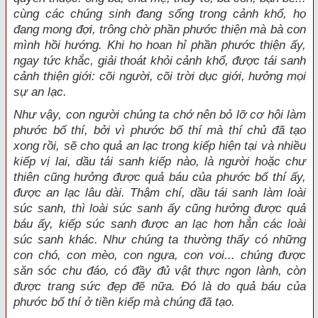
cùng các chúng sinh đang sống trong cảnh khổ, họ
đang mong đợi, trông chờ phần phước thiện mà bà con
mình hồi hướng. Khi họ hoan hỉ phần phước thiện ấy,
ngay tức khắc, giải thoát khỏi cảnh khổ, được tái sanh
cảnh thiện giới: cõi người, cõi trời dục giới, hưởng mọi
sự an lạc.
Như vậy, con người chúng ta chớ nên bỏ lỡ cơ hội làm
phước bố thí, bởi vì phước bố thí mà thí chủ đã tạo
xong rồi, sẽ cho quả an lạc trong kiếp hiện tại và nhiều
kiếp vị lai, dầu tái sanh kiếp nào, là người hoặc chư
thiên cũng hưởng được quả báu của phước bố thí ấy,
được an lạc lâu dài. Thậm chí, dầu tái sanh làm loài
súc sanh, thì loài súc sanh ấy cũng hưởng được quả
báu ấy, kiếp súc sanh được an lạc hơn hẳn các loài
súc sanh khác. Như chúng ta thường thấy có những
con chó, con mèo, con ngựa, con voi... chúng được
săn sóc chu đáo, có đầy đủ vật thực ngon lành, còn
được trang sức đẹp đẽ nữa. Ðó là do quả báu của
phước bố thí ở tiền kiếp mà chúng đã tạo.