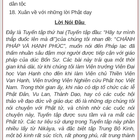
dân tộc
18. Xuân về với những lời Phật dạy
Lời Nói Đầu
Đ
ây là Tuyển tập thứ hai (Tuyển tập đầu: “Hãy tự mình
thắp đuốc lên mà đi”)của chúng tôi nhan đề
: “
CHÁNH
PHÁP VÀ HẠNH PHÚC”, muốn nói đến Pháp lạc đã
thấm nhuần sâu đậm mọi người được tiếp cận với giáo
pháp của dúc Bổn Sư. Các bài này trải qua một thời
gian khá dài, từ khi chúng tôi làm Viện trưởng Viện Đại
học Vạn Hạnh cho đên khi làm Viện chủ Thiền Viện
Vạn Hạnh, Viện trưởng Viện Nghiên cứu Phật học Việt
Nam. Trong thời gian ấy, khi nào có dịp tổ chức các lễ
Phật Đản, Vu Lan, Thành Dạo, hay có các cuộc hội
thảo về đạo đức về giáo dục đó là những dịp chúng tôi
nói chuyện với Phật tử, và chính nhờ các cuộc nói
chuyện này, Tuyển tập được
sưu
tầm và ra mắt các
Phật tử. Các tư liệu sử dụng trong Tuyển tập này phần
nhiều lấy từ Nikàỵa, và đặc biệt tập Trung Bộ Kinh,
một bộ kinh rất súc tích, rất phong phú, rất trung thành