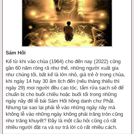
Sám Hối
Kể từ khi vào chùa (1964) cho đến nay (2022) cũng
gần 60 năm ròng rã như thế, những người xuất gia
như chúng tôi, bất kể là lớn nhỏ, già trẻ ở trong chùa,
khi ngày 14 hay 30 âm lịch đến (nếu tháng thiếu thì
ngày 29) mọi người đều cạo tóc, tắm rửa sạch sẽ để
chuẩn bị cho buổi chiều hoặc buổi tối trong những
ngày nầy để lễ bái Sám Hối hồng danh chư Phật.
Nhưng tại sao lại phải lễ vào những ngày nầy mà
không lễ vào những ngày không phải trăng tròn cũng
như trăng khuyết? Đây là một câu hỏi cũng có rất
nhiều người đặt ra và sự trả lời có rất nhiều cách.