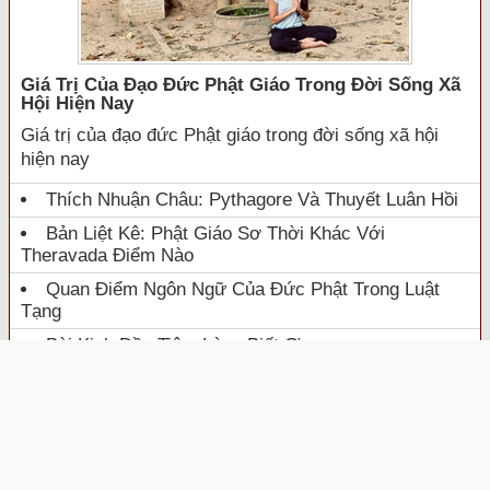
Giá Trị Của Đạo Đức Phật Giáo Trong Đời Sống Xã
Hội Hiện Nay
Giá trị của đạo đức Phật giáo trong đời sống xã hội
hiện nay
Thích Nhuận Châu: Pythagore Và Thuyết Luân Hồi
Bản Liệt Kê: Phật Giáo Sơ Thời Khác Với
Theravada Điểm Nào
Quan Điểm Ngôn Ngữ Của Đức Phật Trong Luật
Tạng
Bài Kinh Đầu Tiên: Lòng Biết Ơn
TUỔI TRẺ
Nét Đẹp Của Người Tu Sĩ
GNO - Cuộc đời tu là cả hành trình dài chiến đấu với