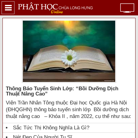
Thông Báo Tuyển Sinh Lớp: “bồi Dưỡng Dịch
Thuật Nâng Cao”
Viện Trần Nhân Tông thuộc Đại học Quốc gia Hà Nội
(ĐHQGHN) thông báo tuyển sinh lớp Bồi dưỡng dịch
thuật nâng cao – Khóa II , năm 2022, cụ thể như sau:
Sắc Tức Thị Không Nghĩa Là Gì?
Nét Đẹp Của Người Tu Sĩ