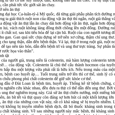
ưng từ đó cơ thể suy nhược dần, không bao lâu thì chết. Từ sự thật củ
 cần phải tức tốc giới sát ăn chay.
ớ nên ăn thịt
g đại học Ca-luân-tỷ-á Mỹ quốc, đã từng giải phẫu phân tích đường r
g ta giải thích ruột non của động vật ăn thịt thì ngắn, ruột già thẳng 
của động vật ăn thịt lẫn ăn chay dài hơn động vật ăn thịt, ngắn hơn độn
n lui, vách ruột không láng đồng thời chồng lên một đống. Đường ruộ
t ít chất xơ, sau khi tiêu hóa để lại cặn bã. Ruột của con người tương đố
ho gan. Gan quá sức chịu đựng sẽ trở nên xơ cứng, thậm chí ung thư. L
 cho tạng thận, dẫn đến bệnh thận. Vả lại, thịt ở trong ruột già, ruột
xơ, dễ tạo nên táo bón, dẫn đến bệnh trĩ và ung thư trực tràng. Sự phân 
ự rước họa vào thân”.
nh tật
a người già, trung niên là colesterin, mà hàm lượng colesterin tươn
ỡ… của động vật. Colesterin là chủ thể cấu thành hocmon của tuyến
ên hấp thu một lượng vừa phải rất là hữu ích. Nếu trong máu của một
 bệnh cao huyết áp… Tuổi trung niên trở lên thì cơ thể, sinh lý có 
m chứa phong phú chất colesterin để giữ sức khỏe cơ thể.
 đầu ở Đài Loan là bệnh tim, huyết áp. Thống kê từ bệnh chứng, c
u nghiên cứu khác nhau, đều đưa ra thịt có thể dẫn đến ung thư. Bởi vì
 ung thư nghiêm trọng này. Giả sử ăn thịt chiên nướng, một miếng bít
n, ăn bít tết và thịt quay còn đáng sợ hơn hút cả một khối lượng lớ
 ăn thịt của những con vật này, rất có khả năng sẽ bị truyền nhiễm. 
 vịt không bị truyền nhiễm bệnh dịch, đã bỏ thuốc kháng sinh trong 
iều chất kháng sinh. Về sau những người này mắc bệnh, thì kháng sinh