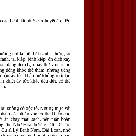
n các bệnh tật như: cao huyết áp, tiểu
hường chỉ là một bát canh, nhưng sự
ranh, tai kiếp, binh kiếp, ôn dịch xảy
thật, đang đêm bạn hãy thử vào lò mổ
ững tiếng khóc thê thảm, những tiếng
u hận ấy tỏa khắp hư không mới tạo
n nghiệt ấy tức khắc tiêu dứt, có thể
lai.
 lại không có độc tố. Những thực vật
phẩm có thịt ăn vào có thể khiến cho
ời ăn chay máu sạch, nên tuần hoàn
sống lâu. Như Hòa thượng Triệu Châu,
i. Cư sĩ Lý Bỉnh Nam, Đài Loan, nhờ
h khỏe, sống lâu. Lại như quán quân