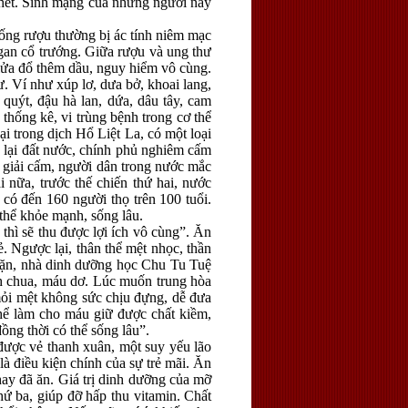
chết. Sinh mạng của những người này
ống rượu thường bị ác tính niêm mạc
 gan cổ trướng. Giữa rượu và ung thư
i lửa đổ thêm dầu, nguy hiểm vô cùng.
. Ví như xúp lơ, dưa bở, khoai lang,
ê, quýt, đậu hà lan, dứa, dâu tây, cam
hống kê, vi trùng bệnh trong cơ thể
ại trong dịch Hổ Liệt La, có một loại
o lại đất nước, chính phủ nghiêm cấm
 giải cấm, người dân trong nước mắc
i nữa, trước thế chiến thứ hai, nước
có đến 160 người thọ trên 100 tuổi.
thể khỏe mạnh, sống lâu.
hì sẽ thu được lợi ích vô cùng”. Ăn
rẻ. Ngược lại, thân thể mệt nhọc, thần
n mặn, nhà dinh dưỡng học Chu Tu Tuệ
ính chua, máu dơ. Lúc muốn trung hòa
 mỏi mệt không sức chịu đựng, dễ đưa
thể làm cho máu giữ được chất kiềm,
ồng thời có thể sống lâu”.
 được vẻ thanh xuân, một suy yếu lão
là điều kiện chính của sự trẻ mãi. Ăn
ay đã ăn. Giá trị dinh dưỡng của mỡ
Thứ ba, giúp đỡ hấp thu vitamin. Chất