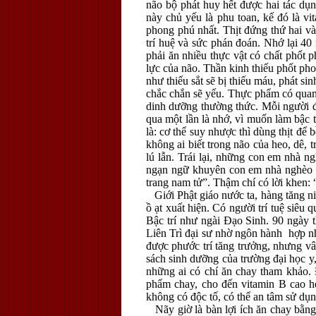
não bộ phát huy hết được hai tác dụ
này chủ yếu là phu toan, kế đó là vi
phong phú nhất. Thịt đứng thứ hai và
trí huệ và sức phán đoán. Nhớ lại 40 
phải ăn nhiều thực vật có chất phốt 
lực của não. Thần kinh thiếu phốt pho
như thiếu sắt sẽ bị thiếu máu, phát s
chắc chắn sẽ yếu. Thực phẩm có quan h
dinh dưỡng thường thức. Mỗi người đề
qua một lần là nhớ, vì muốn làm bậc t
là: cơ thể suy nhược thì dùng thịt để
không ai biết trong não của heo, dê, 
lú lẫn. Trái lại, những con em nhà n
ngạn ngữ khuyên con em nhà nghèo k
trang nam tử”. Thậm chí có lời khen: “
Giới Phật giáo nước ta, hàng tăng ni
ồ ạt xuất hiện. Có người trí tuệ siê
Bậc trí như ngài Đạo Sinh. 90 ngày
Liên Trì đại sư nhờ ngôn hành hợp nh
được phước trí tăng trưởng, nhưng vân
sách sinh dưỡng của trường đại học y,
những ai có chí ăn chay tham khảo. 
phẩm chay, cho đến vitamin B cao hơ
không có độc tố, có thể an tâm sử dụ
Nãy giờ là bàn lợi ích ăn chay bằng 