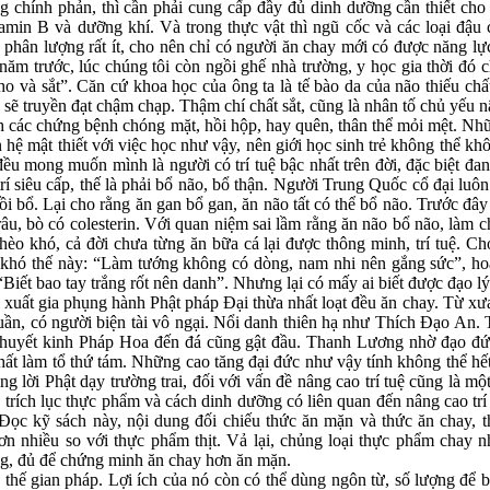
ng chính phản, thì cần phải cung cấp đầy đủ dinh dưỡng cần thiết ch
tamin B và dưỡng khí. Và trong thực vật thì ngũ cốc và các loại đậu
 phân lượng rất ít, cho nên chỉ có người ăn chay mới có được năng lự
năm trước, lúc chúng tôi còn ngồi ghế nhà trường, y học gia thời đó c
pho và sắt”. Căn cứ khoa học của ông ta là tế bào da của não thiếu c
 sẽ truyền đạt chậm chạp. Thậm chí chất sắt, cũng là nhân tố chủ yếu n
inh các chứng bệnh chóng mặt, hồi hộp, hay quên, thân thể mỏi mệt. Nh
ệ mật thiết với việc học như vậy, nên giới học sinh trẻ không thể khô
u mong muốn mình là người có trí tuệ bậc nhất trên đời, đặc biệt đan
rí siêu cấp, thế là phải bổ não, bổ thận. Người Trung Quốc cổ đại luô
 bồi bổ. Lại cho rằng ăn gan bổ gan, ăn não tất có thể bổ não. Trước đâ
trâu, bò có colesterin. Với quan niệm sai lầm rằng ăn não bổ não, làm
ghèo khó, cả đời chưa từng ăn bữa cá lại được thông minh, trí tuệ. C
hó thế này: “Làm tướng không có dòng, nam nhi nên gắng sức”, hoặ
Biết bao tay trắng rốt nên danh”. Nhưng lại có mấy ai biết được đạo lý
 xuất gia phụng hành Phật pháp Đại thừa nhất loạt đều ăn chay. Từ xưa
u quần, có người biện tài vô ngại. Nổi danh thiên hạ như Thích Đạo A
 thuyết kinh Pháp Hoa đến đá cũng gật đầu. Thanh Lương nhờ đạo đứ
ất làm tổ thứ tám. Những cao tăng đại đức như vậy tính không thể hết
g lời Phật dạy trường trai, đối với vấn đề nâng cao trí tuệ cũng là mộ
 trích lục thực phẩm và cách dinh dưỡng có liên quan đến nâng cao trí
Đọc kỹ sách này, nội dung đối chiếu thức ăn mặn và thức ăn chay, 
n nhiều so với thực phẩm thịt. Vả lại, chủng loại thực phẩm chay 
ng, đủ để chứng minh ăn chay hơn ăn mặn.
thế gian pháp. Lợi ích của nó còn có thể dùng ngôn từ, số lượng để 