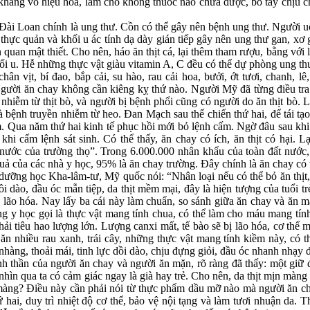
 kháng vô hiệu hóa, làm cho không thuốc nào chữa được, bó tay chịu 
ài Loan chính là ung thư. Cồn có thể gây nên bệnh ung thư. Người u
 thực quản và khối u ác tính dạ dày gián tiếp gây nên ung thư gan, xơ
ên quan mật thiết. Cho nên, háo ăn thịt cá, lại thêm tham rượu, bằng vớ
ối u. Hễ những thực vật giàu vitamin A, C đều có thể dự phòng ung thư
 chân vịt, bí đao, bắp cải, su hào, rau cải hoa, bưởi, ớt tươi, chanh, l
ười ăn chay không cần kiêng kỵ thứ nào. Người Mỹ đã từng điều tra t
 nhiễm từ thịt bò, và người bị bệnh phổi cũng có người do ăn thịt bò. L
à bệnh truyền nhiễm từ heo. Đan Mạch sau thế chiến thứ hai, để tái tạ
. Qua năm thứ hai kinh tế phục hồi mới bỏ lệnh cấm. Ngờ đâu sau khi
hi cấm lệnh sát sinh. Có thể thấy, ăn chay có ích, ăn thịt có hại. Lạ
nước của trường thọ”. Trong 6.000.000 nhân khẩu của toàn đất nước, 
uả của các nhà y học, 95% là ăn chay trường. Đây chính là ăn chay có 
ng học Kha-lâm-tư, Mỹ quốc nói: “Nhân loại nếu có thể bỏ ăn thịt, t
 dồi dào, đầu óc mẫn tiệp, da thịt mềm mại, đây là hiện tượng của tuổi t
g vẻ lão hóa. Nay lấy ba cái này làm chuẩn, so sánh giữa ăn chay và ă
ong y học gọi là thực vật mang tính chua, có thể làm cho máu mang t
hải tiêu hao lượng lớn. Lượng canxi mất, tế bào sẽ bị lão hóa, cơ thể
ăn nhiều rau xanh, trái cây, những thực vật mang tính kiềm này, có 
nhàng, thoải mái, tinh lực dồi dào, chịu đựng giỏi, đầu óc nhanh nhạy đ
inh thần của người ăn chay và người ăn mặn, rõ ràng đã thấy: một giữ
nhìn qua ta có cảm giác ngay là già hay trẻ. Cho nên, da thịt mịn màng 
àng? Điều này cần phải nói từ thực phẩm dầu mỡ nào mà người ăn ch
ứ hai, duy trì nhiệt độ cơ thể, bảo vệ nội tạng và làm tươi nhuận da. 