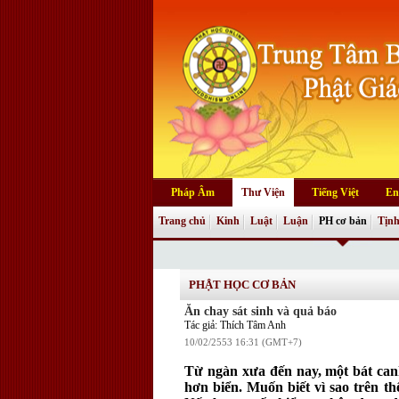
Pháp Âm
Thư Viện
Tiếng Việt
En
Trang chủ
Kinh
Luật
Luận
PH cơ bản
Tịnh
PHẬT HỌC CƠ BẢN
Ăn chay sát sinh và quả báo
Tác giả: Thích Tâm Anh
10/02/2553 16:31 (GMT+7)
Từ ngàn xưa đến nay, một bát canh
hơn biển. Muốn biết vì sao trên thế