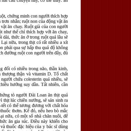
a hai câu chuyện này, có thể thấy: ăn
uột, chứng minh con người thích hợp
và trơn nhẵn; ruột non của động vật ăn
g vật ăn chay. Ruột già của con người
t như thế chỉ thích hợp với ăn chay,
i dài, thức ăn ở trong ruột quá lâu sẽ
ại nữa, trong thịt có rất nhiều a xít
 non phải qua sự hấp thu quá độ không
tích đường ruột con người trên đây, đủ
g đối có nhiều trong não, thần kinh,
 thượng thận và vitamin D. Tố chất
 người chứa colesterin quá nhiều, sẽ
chiều hướng suy dần. Tất nhiên, cần
hứng tỏ người Đài Loan ăn thịt quá
 thịt lúc chiên nướng, sẽ sản sinh ra
-tết có thể tương đương với chất hóa
n thuốc thơm. Kế đó, nếu heo bò mắc
Lại nữa, có một số nhà chăn nuôi, để
thức ăn gia súc. Điều này khiến cho
 và thuốc đặc hiệu của y bác sĩ dùng