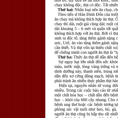
đứa trẻ, tuy đứa trẻ đã thôi khóc, nh
chay không độc, thịt có độc. Tất nhiên,
Thứ hai:
Nhân loại nên ăn chay, ch
Theo tiến sĩ Hàn Đinh Đốn của trườn
ăn chay mà không thích hợp ăn thịt. Ôn
chay thì dài, ruột già cũng dài; ruột 
dài khoảng 5 – 6 mét và quằn tới quằ
không thích hợp với ăn thịt. Bởi vì thị
sinh ra độc tố, tăng thêm gánh nặng c
uric, Urê, ăn vào tăng thêm gánh nặng
cần thiết. Và thịt vốn lại thiếu chất 
để chứng minh con người ăn thịt là “t
Thứ ba:
Thức ăn thịt dễ dẫn đến bệ
Sự nguy hại lớn nhất đến sức khỏe củ
máu, nước mật, lòng vàng trứng và m
dinh dưỡng này, thanh niên, trung ni
dẫn đến xơ cứng động mạch, bệnh tim,
phải tránh ăn nhiều thực phẩm thịt hà
Hiện tại, nguyên nhân tử vong đứng
nhiều. Trong các cuộc báo cáo từ nhiề
một chất hóa học – chất dẫn đến bệnh
học – khói của 600 cây nhang. Cho nê
bệnh ung thư hoặc các bệnh tương tự,
phòng súc vật nuôi như heo, bò, gà,
người ăn thịt cũng bị hấp thu rất nh