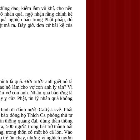
, dùng đao, kiếm làm vũ khí, cho nên
rõ nhân quả, ngộ nhận rằng chính kẻ
quả nghiệp báo trong Phật pháp, đó
ịt mà ra. Bây giờ, đơn cử bài kệ của
ính là quả. Đời trước anh giết nó là
 sao nó làm cho vợ con anh ly tán? Vì
 tán vợ con anh. Nhân quả báo ứng là
uy y cửa Phật, tin lý nhân quả không
binh đi đánh nước Ca-tỳ-la-vệ. Phật
n bảo dòng họ Thích Ca phòng thủ tự
ần thông quảng đại, dùng thần thông
a, 500 người trong bát trở thành bát
g, trong thôn có một hồ cá lớn. Vào
ứa trẻ ăn chay, nhưng vì nghịch ngợm