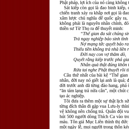
Phật pháp, lợi ích của nó càng không 
Sát kiếp còn gọi là đao binh kiếp, c
chiến tranh xảy ra khắp nơi gọi là đ
xâm lược chủ nghĩa đế quốc gây ra, 
không phải là nguyên nhân chính, đó 
thiền sư Từ Thọ ra để thuyết minh:
“Thế gian đa sát chúng si
Trả ngay nghiệp báo sinh tình 
Nợ mạng tức quyết báo ra
Thiếu tiền không trả nhà liền ra
Đời nay con vợ thăm dò,
Quyết rằng kiếp trước phá gia 
Nhân quả thật đúng khôn t
Rửa tai nghe Phật thuyết rồi ti
Câu thứ nhất của bài kệ “Thế gian đa
nhân, đời nay nó giết lại anh là quả;
đời trước anh đã từng đào hang, phá 
“ăn tám lạng trả nửa cân”, một chút 
tạo ác nghiệp.
Tôi đưa ra thêm một sự thật lịch sử
từng đích thân đi gặp vua Lưu-ly thỉ
vệ không nên chống trả. Quân đội vu
hút 500 người dòng Thích Ca vào trong
máu. Tôn giả Mục Liên thỉnh thị đức 
một ngày lễ, mọi người trong thôn ké