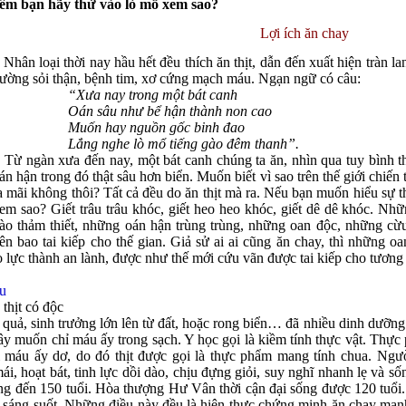
êm bạn hãy thử vào lò mổ xem sao?
Lợi ích ăn chay
Nhân loại thời nay hầu hết đều thích ăn thịt, dẫn đến xuất hiện tràn la
ường sỏi thận, bệnh tim, xơ cứng mạch máu. Ngạn ngữ có câu:
“Xưa nay trong một bát canh
Oán sâu như bể hận thành non cao
Muốn hay nguồn gốc binh đao
Lắng nghe lò mổ tiếng gào đêm thanh”.
ừ ngàn xưa đến nay, một bát canh chúng ta ăn, nhìn qua tuy bình t
án hận trong đó thật sâu hơn biển. Muốn biết vì sao trên thế giới chiến t
a mãi không thôi? Tất cả đều do ăn thịt mà ra. Nếu bạn muốn hiểu sự 
em sao? Giết trâu trâu khóc, giết heo heo khóc, giết dê dê khóc. Nh
ào thảm thiết, những oán hận trùng trùng, những oan độc, những cừ
ên bao tai kiếp cho thế gian. Giả sử ai ai cũng ăn chay, thì những oa
 lực thành an lành, được như thế mới cứu vãn được tai kiếp cho tương 
u
 thịt có độc
uả, sinh trưởng lớn lên từ đất, hoặc rong biển… đã nhiều dinh dưỡng
y muốn chỉ máu ấy trong sạch. Y học gọi là kiềm tính thực vật. Thực 
máu ấy dơ, do đó thịt được gọi là thực phẩm mang tính chua. Ngư
ái, hoạt bát, tinh lực dồi dào, chịu đựng giỏi, suy nghĩ nhanh lẹ và 
ng đến 150 tuổi. Hòa thượng Hư Vân thời cận đại sống được 120 tuổ
n sáng suốt. Những điều này đều là hiện thực chứng minh ăn chay mạn