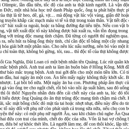
 Olimpic, lần đầu tiên, tốc độ của anh ta thật kinh người. Là vận độn
n Đức, một nhà hóa học trứ danh Pháp quốc, ông ta phát hiện thực ph
a thịt là từ heo, dê, gà, vịt… mà động vật lúc vội vàng, giận dữ hoặc
óng truyền khắp các mạch máu vi tế và thịt trong toàn thân. Vật tiết độ
 cũ” bài xuất ra ngoài, hoặc ra bằng đường đại tiểu tiện. Nếu con vật b
ng, vật tiết xuất độc tố này không được bài xuất ra, vẫn tồn đọng trong m
 bằng với trúng độc mang tính chậm. Đã từng có người thí nghiệm qua
inh ra, nếu hút ra bằng ống thủy tinh, chỉ cần độc tố bằng một cây nhan
 hóa giải bớt một phần nào. Cho nên lúc nấu nướng, nên bỏ vào một ít 
 chỉ toàn thịt, không bỏ gừng, tỏi, rau... thì độc tố của thịt không được 
 Gia Nghĩa, Đài Loan có một bệnh nhân tên Quảng. Lúc rút quân khỏ
 mắc bệnh phổi. Anh trai anh ta làm ăn buôn bán ở Hồng Kông. Mới đ
 thư báo mắc trọng bệnh. Anh trai gởi đến cho một món tiền lớn. Có ti
Ban đầu, hai ngày ăn một con. Ăn liền mấy ngày không thấy khởi sắc.
 nhược. Lại bồi bổ nữa. Một ngày ăn ba con. Phương pháp ẩm thực của
ét gà vào ống tre cho ngột chết, rồi bỏ vào nồi áp suất hầm, sau đó uố
ì ôi thôi! Nguyên nhân đưa đến cái chết này của anh ta, lúc đó tôi
 hiểu được ông Quảng do ăn thịt trúng độc mang tính chậm mà chết.
ãi, sắc mặt bỗng chốc đỏ mặt tía tai hoặc nhợt nhạt, điều này đều do t
ộc tố này đối với phụ nữ còn phát sinh cả trong sữa nữa, nếu cho con
n thế này: có một phụ nữ người Âu, sau khi chăm chú nghe Ấn Quang đ
hai đứa con trai của mình, chết do độc của sữa. Vốn là hai vợ chồng b
m, đứa bé sợ khóc thét lên. Là người làm mẹ, để con thôi khóc, lập t