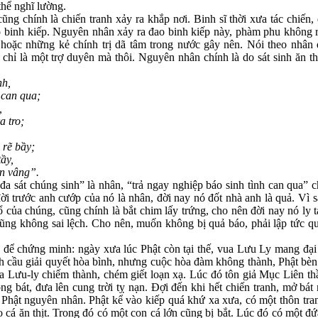
thể nghĩ lường.
ũng chính là chiến tranh xảy ra khắp nơi. Binh sĩ thời xưa tác chiến
ao binh kiếp. Nguyên nhân xảy ra đao binh kiếp này, phàm phu không 
hoặc những kẻ chính trị dã tâm trong nước gây nên. Nói theo nhân 
chỉ là một trợ duyên mà thôi. Nguyên nhân chính là do sát sinh ăn th
nh,
can qua;
,
 tro;
rẽ bầy;
ầy,
n vâng”.
 sát chúng sinh” là nhân, “trả ngay nghiệp báo sinh tình can qua” ch
 đời trước anh cướp của nó là nhân, đời nay nó đốt nhà anh là quả. Vì
ổ của chúng, cũng chính là bắt chim lấy trứng, cho nên đời nay nó ly
cũng không sai lệch. Cho nên, muốn không bị quả báo, phải lập tức q
 để chứng minh: ngày xưa lúc Phật còn tại thế, vua Lưu Ly mang đại 
nh cầu giải quyết hòa bình, nhưng cuộc hòa đàm không thành, Phật bè
a Lưu-ly chiếm thành, chém giết loạn xạ. Lúc đó tôn giả Mục Liên th
 bát, đưa lên cung trời tỵ nạn. Đợi đến khi hết chiến tranh, mở bát r
Phật nguyên nhân. Phật kể vào kiếp quá khứ xa xưa, có một thôn tran
o cá ăn thịt. Trong đó có một con cá lớn cũng bị bắt. Lúc đó có một đ