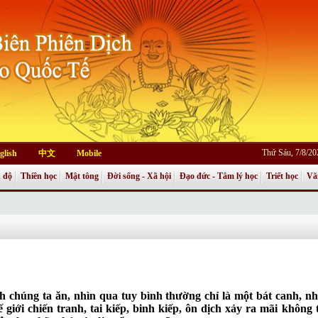
Thứ Sáu, 7/8/2
glish
中文
Mobile
 độ
Thiền học
Mật tông
Đời sống - Xã hội
Đạo đức - Tâm lý học
Triết học
Vă
 chúng ta ăn, nhìn qua tuy bình thường chỉ là một bát canh, n
 giới chiến tranh, tai kiếp, binh kiếp, ôn dịch xảy ra mãi không 