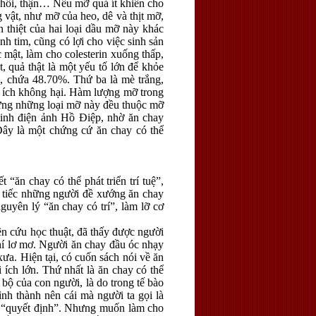
phổi, thận… Nếu mỡ quá ít khiến cho
vật, như mỡ của heo, dê và thịt mỡ,
n thiệt của hai loại dầu mỡ này khác
h tim, cũng có lợi cho việc sinh sản
c mật, làm cho colesterin xuống thấp,
, quả thật là một yếu tố lớn để khỏe
g, chứa 48.70%. Thứ ba là mè trắng,
 ích không hại. Hàm lượng mỡ trong
Nhưng những loại mỡ này đều thuộc mỡ
 tinh điện ảnh Hồ Điệp, nhờ ăn chay
Đây là một chứng cứ ăn chay có thể
ăn chay có thể phát triển trí tuệ”,
ất tiếc những người đề xướng ăn chay
nguyên lý “ăn chay có trí”, làm lỡ cơ
 cứu học thuật, đã thấy được người
chí lơ mơ. Người ăn chay đầu óc nhạy
xưa. Hiện tại, có cuốn sách nói về ăn
 ích lớn. Thứ nhất là ăn chay có thể
 bộ của con người, là do trong tế bào
nh thành nên cái mà người ta gọi là
là “quyết định”. Nhưng muốn làm cho