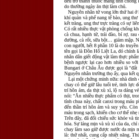
đều trở thành thuốc mang tính chống
do thường ngày ăn thịt làm chủ.
Nguyên nhân tử vong lớn thứ hai ở Đ
khí quản và phế nang tế bào, ung thư
kết tràng, ung thư trực tràng có sự li
Có rất nhiều thực vật phòng chống kh
cà chua, hạnh tử, trái đào, bí rợ, rau
đường, cà rốt, sữa bột… giảm mập. Ng
con người, hết 8 phần 10 là do truyền
tên gọi là Đồn Hổ Liệt La, đó chính l
nhân dân giết động vật làm thực phẩm
bệnh ngược lại cao hơn nhiều so với k
Bungari ở Châu Âu được gọi là “đất 
Nguyên nhân trường thọ ấy, qua kết q
Lại một chứng minh nữa: nhà dinh dưỡ
chay có thể giữ lâu tuổi trẻ, tinh lực
trí hôn ám, da thịt xù xì, lộ ra dán
nói: “Ăn nhiều thực phẩm có thịt, tr
tính chua này, chất canxi trong máu p
đến thần trí hôn ám và suy yếu. Còn 
máu trong sạch, khiến cho cơ thể nhẹ 
Trên đây, đã đối chiếu sức khỏe và t
hóa. Sự láng mịn và xù xì của da, chỉ 
chay làm sao giữ được nước da mịn m
là: thứ nhất, cung cấp nhiệt năng. Th