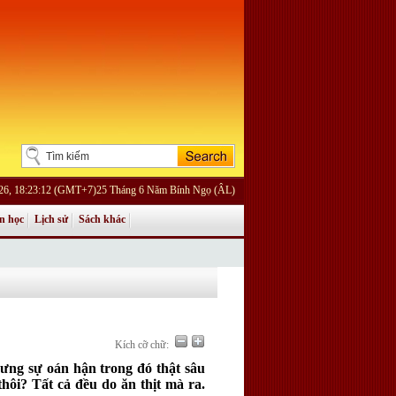
026, 18:23:12 (GMT+7)25 Tháng 6 Năm Bính Ngọ (ÂL)
n học
Lịch sử
Sách khác
Kích cỡ chữ:
hưng sự oán hận trong đó thật sâu
thôi? Tất cả đều do ăn thịt mà ra.