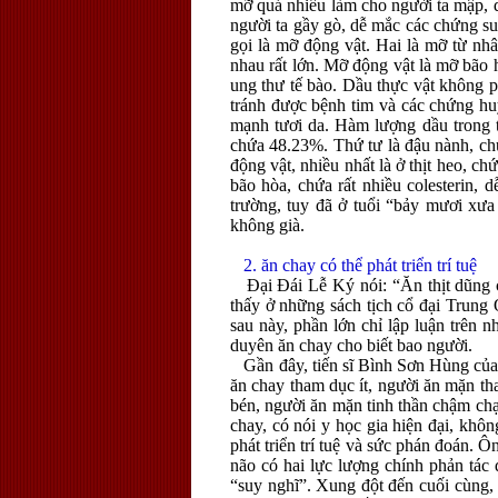
mỡ quá nhiều làm cho người ta mập, 
người ta gầy gò, dễ mắc các chứng su
gọi là mỡ động vật. Hai là mỡ từ nhâ
nhau rất lớn. Mỡ động vật là mỡ bão h
ung thư tế bào. Dầu thực vật không ph
tránh được bệnh tim và các chứng huy
mạnh tươi da. Hàm lượng dầu trong t
chứa 48.23%. Thứ tư là đậu nành, ch
động vật, nhiều nhất là ở thịt heo, 
bão hòa, chứa rất nhiều colesterin,
trường, tuy đã ở tuổi “bảy mươi xưa
không già.
2. ăn chay có thể phát triển trí tuệ
Đại Đái Lễ Ký nói: “Ăn thịt dũng cả
thấy ở những sách tịch cổ đại Trung 
sau này, phần lớn chỉ lập luận trên n
duyên ăn chay cho biết bao người.
Gần đây, tiến sĩ Bình Sơn Hùng của 
ăn chay tham dục ít, người ăn mặn th
bén, người ăn mặn tinh thần chậm chạp
chay, có nói y học gia hiện đại, khô
phát triển trí tuệ và sức phán đoán. 
não có hai lực lượng chính phản tác
“suy nghĩ”. Xung đột đến cuối cùng, 