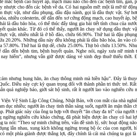
dễ mắc bệnh cao huyết áp, mạch máu não cho đến các bệnh tim, gan, 
y nhược cho đến các bệnh về da. Có hai nguồn mỡ: một là mỡ từ động 
n thực vật, như dầu phụng, dầu đậu nành, gọi là dầu thực vật. Sự hơ
òa, nhiều colesterin, dễ dẫn đến xơ cứng động mạch, cao huyết áp, bện
ải là dầu bão hòa, có thể thúc đẩy tăng gia bài tiết tính chua của nướ
ết quản khác. Từ đó có thể thấy, người ăn chay sử dụng dầu thực vật
hực vật, nhiều nhất là ở hồ đào, chứa 66.90%. Thứ hai là đậu phụn
ứa 20.20%. Những dầu này đều không phải là dầu bão hòa, ăn vào có
chứa 57.80%. Thứ hai là thịt dê, chứa 25.00%. Thịt bò chứa 13.50%. 
 dễ dẫn đến bệnh tim, bệnh huyết quản. Nghe nói, ngày xưa nữ minh
 nay hiếm”, nhưng vẫn giữ được dáng vẻ xinh đẹp thuở thiếu thời. 
m nhưng hung hãn, ăn chay thông minh mà hiền hậu”. Đây là thuyết “
Quốc. Điều này cực kỳ quan trọng đối với thành phần tri thức trẻ. R
hân quả nghiệp báo, giới sát hộ sinh, rất ít người lao vào nghiên cứu 
Viện Vệ Sinh Lập Công Chúng, Nhật Bản, với con mắt của nhà nghiên
am dục nhiều; người ăn chay tinh thần sáng suốt, người ăn mặn thần 
. Phát giác này của ông ta hợp với thuyết “ăn chay đa trí” của người 
ng ngừng nghiên cứu khảo chứng, đã phát hiện được ăn chay có hai lợi
Ông ta nói: “Theo sự minh chứng trên, vấn đề sinh lý, sức hoạt động não
 dụng lẫn nhau, xung kích không ngừng trong bộ óc của con người, hì
có một phía giành được thắng lợi, đây chính là cái mà chúng ta gọi 