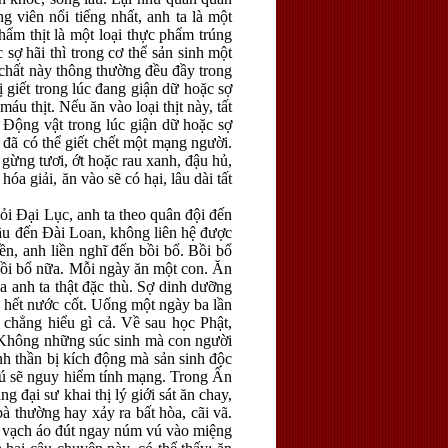
g viên nổi tiếng nhất, anh ta là một
ẩm thịt là một loại thực phẩm trúng
 sợ hãi thì trong cơ thể sản sinh một
c chất này thông thường đều đầy trong
ị giết trong lúc đang giận dữ hoặc sợ
áu thịt. Nếu ăn vào loại thịt này, tất
. Động vật trong lúc giận dữ hoặc sợ
g đã có thể giết chết một mạng người.
gừng tươi, ớt hoặc rau xanh, đậu hủ,
hóa giải, ăn vào sẽ có hại, lâu dài tất
i Đại Lục, anh ta theo quân đội đến
ầu đến Đài Loan, không liên hệ được
ền, anh liền nghĩ đến bồi bổ. Bồi bổ
 Bồi bổ nữa. Mỗi ngày ăn một con. Ăn
 anh ta thật đặc thù. Sợ dinh dưỡng
ng hết nước cốt. Uống một ngày ba lần
 chẳng hiểu gì cả. Về sau học Phật,
 Không những súc sinh mà con người
inh thần bị kích động mà sản sinh độc
 bú sẽ nguy hiểm tính mạng. Trong Ấn
ại sư khai thị lý giới sát ăn chay,
à thường hay xảy ra bất hòa, cãi vã.
ức vạch áo đút ngay núm vú vào miệng