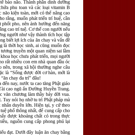
o tế bào não. Thành phần dinh dưỡng
 chứa phu toan và các loại vitamin B
c não kiện toàn, mới có thể nâng cao
ho rằng, muốn phát triển trí huệ, cần
hất phốt pho, nên ảnh hưởng đến năng
âng cao trí tuệ. Cơ thể con người nếu
ững người như vậy thành tích học tập
ng biết lợi ích của ăn chay và vấn đề
g là thời học sinh, ai cũng muốn đọc
n tương truyền một quan niệm sai lầm
y khoa học chưa phát triển, mọi người
 cho rất nhiều con em nhà quan đầu óc
ho nên, trong xã hội thường nghe câu
c là “Sống được đời cơ hàn, mới là
 “ăn chay đa trí” đâu!
 đến nay, nước ta cao tăng Phật giáo
n. Tài cao ngũ ấn Đường Huyền Trang.
c văn chương làm thầy bảy đời vua.
. Tuy nói họ nhờ tu trì Phật pháp mà
t nhân duyên lớn. Hiện tại, y cứ theo
 tuệ phổ thông nhất, để cung cấp cho
thấy được khoáng chất có trong thực
nhiều, nguồn cung cấp phong phú lại
biểu đạt. Dưới đây luận ăn chay bằng