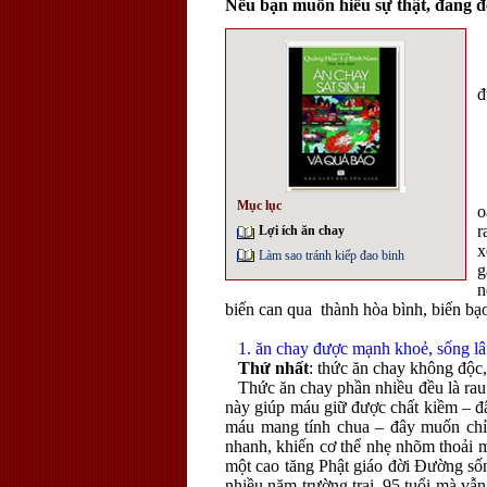
Nếu bạn muốn hiểu sự thật, đang đ
đ
T
Mục lục
o
r
Lợi ích ăn chay
x
Làm sao tránh kiếp đao binh
g
n
biến can qua thành hòa bình, biến bạo
1. ăn chay được mạnh khoẻ, sống lâ
Thứ nhất
: thức ăn chay không độc,
Thức ăn chay phần nhiều đều là rau q
này giúp máu giữ được chất kiềm – đâ
máu mang tính chua – đây muốn chỉ 
nhanh, khiến cơ thể nhẹ nhõm thoải m
một cao tăng Phật giáo đời Đường số
nhiều năm trường trai, 95 tuổi mà vẫ