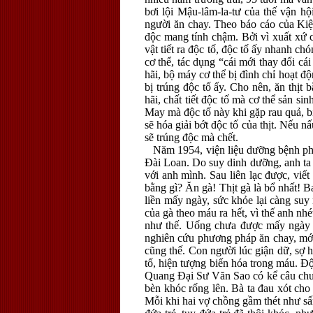
bơi lội Mậu-lâm-la-tư của thế vận hội
người ăn chay. Theo báo cáo của Kiệ
độc mang tính chậm. Bởi vì xuất xứ củ
vật tiết ra độc tố, độc tố ấy nhanh ch
cơ thể, tác dụng “cái mới thay đổi cái
hãi, bộ máy cơ thể bị đình chỉ hoạt độ
bị trúng độc tố ấy. Cho nên, ăn thịt
hãi, chất tiết độc tố mà cơ thể sản s
May mà độc tố này khi gặp rau quả, bị
sẽ hóa giải bớt độc tố của thịt. Nếu nấu
sẽ trúng độc mà chết.
Năm 1954, viện liệu dưỡng bệnh phổi
Đài Loan. Do suy dinh dưỡng, anh ta
với anh mình. Sau liên lạc được, viết
bằng gì? Ăn gà! Thịt gà là bổ nhất! 
liền mấy ngày, sức khỏe lại càng suy
của gà theo máu ra hết, vì thế anh nh
như thế. Uống chưa được mấy ngày th
nghiên cứu phương pháp ăn chay, mới
cũng thế. Con người lúc giận dữ, sợ h
tố, hiện tượng biến hóa trong máu. Đ
Quang Đại Sư Văn Sao có kể câu chuyệ
bèn khóc rống lên. Bà ta đau xót cho 
Mỗi khi hai vợ chồng gầm thét như sấ