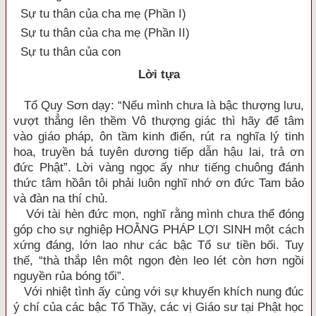
Sự tu thân của cha mẹ (Phần I)
Sự tu thân của cha mẹ (Phần II)
Sự tu thân của con
Lời tựa
Tổ Quy Sơn dạy: “Nếu mình chưa là bậc thượng lưu,
vượt thẳng lên thềm Vô thượng giác thì hãy để tâm
vào giáo pháp, ôn tầm kinh điển, rút ra nghĩa lý tinh
hoa, truyền bá tuyên dương tiếp dẫn hậu lai, trả ơn
đức Phật”. Lời vàng ngọc ấy như tiếng chuông đánh
thức tâm hồân tôi phải luôn nghĩ nhớ ơn đức Tam bảo
và đàn na thí chủ.
Với tài hèn đức mọn, nghĩ rằng mình chưa thể đóng
góp cho sự nghiệp HOẰNG PHÁP LỢI SINH một cách
xứng đáng, lớn lao như các bậc Tổ sư tiền bối. Tuy
thế, “thà thắp lên một ngọn đèn leo lét còn hơn ngồi
nguyền rủa bóng tối”.
Với nhiệt tình ấy cùng với sự khuyến khích nung đúc
ý chí của các bậc Tổ Thầy, các vị Giáo sư tại Phật học