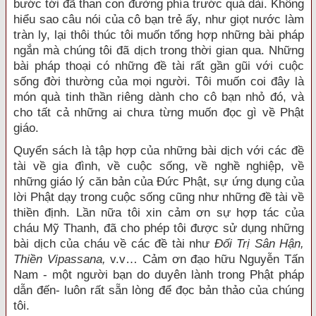
bước tới đã than con đường phía trước quá dài. Không
hiểu sao câu nói của cô bạn trẻ ấy, như giọt nước làm
tràn ly, lại thôi thúc tôi muốn tổng hợp những bài pháp
ngắn mà chúng tôi đã dịch trong thời gian qua. Những
bài pháp thoại có những đề tài rất gần gũi với cuộc
sống đời thường của mọi người. Tôi muốn coi đây là
món quà tinh thần riêng dành cho cô bạn nhỏ đó, và
cho tất cả những ai chưa từng muốn đọc gì về Phật
giáo.
Quyển sách là tập hợp của những bài dịch với các đề
tài về gia đình, về cuộc sống, về nghề nghiệp, về
những giáo lý căn bản của Đức Phật, sự ứng dụng của
lời Phật dạy trong cuộc sống cũng như những đề tài về
thiền định. Lần nữa tôi xin cảm ơn sự hợp tác của
cháu Mỹ Thanh, đã cho phép tôi được sử dụng những
bài dịch của cháu về các đề tài như
Đối Trị Sân Hận,
Thiền Vipassana,
v.v… Cảm ơn đạo hữu Nguyễn Tấn
Nam - một người bạn do duyên lành trong Phật pháp
dẫn đến- luôn rất sẵn lòng để đọc bản thảo của chúng
tôi.