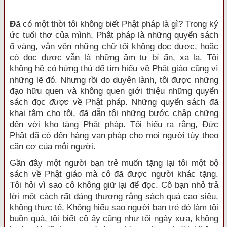
Đ
ã có một thời tôi không biết Phật pháp là gì? Trong ký
ức tuổi thơ của mình, Phật pháp là những quyển sách
ố vàng, vằn vện những chữ tôi không đọc được, hoặc
có đọc được vẫn là những âm tự bí ẩn, xa lạ. Tôi
không hề có hứng thú để tìm hiểu về Phật giáo cũng vì
những lẽ đó. Nhưng rồi do duyên lành, tôi được những
đạo hữu quen và không quen giới thiệu những quyển
sách đọc
được
về Phật pháp. Những quyển sách đã
khai tâm cho tôi, đã dẫn tôi những bước chập chững
đến với kho tàng Phật pháp. Tôi hiểu ra rằng, Đức
Phật đã có đến hàng vạn pháp cho mọi người tùy theo
căn cơ của mỗi người.
Gần đây một người bạn trẻ muốn tặng lại tôi một bộ
sách về Phật giáo mà cô đã được người khác tặng.
Tôi hỏi vì sao cô không giữ lại để đọc. Cô bạn nhỏ trả
lời một cách rất đáng thương rằng sách quá cao siêu,
không thực tế. Không hiểu sao người bạn trẻ đó làm tôi
buồn quá, tôi biết cô ấy cũng như tôi ngày xưa, không