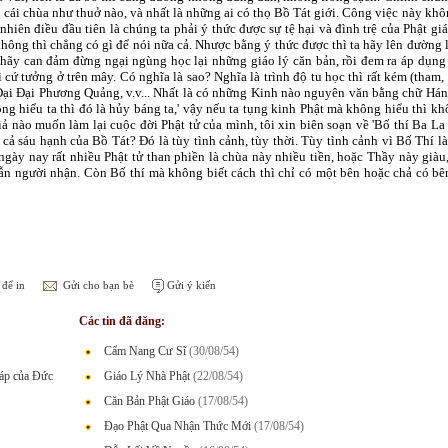
 cái chùa như thuở nào, và nhất là những ai có thọ Bồ Tát giới. Công việc này khô
nhiên điều đầu tiên là chúng ta phải ý thức được sự tệ hại và đình trệ của Phật gi
ông thì chẳng có gì để nói nữa cả. Nhược bằng ý thức được thì ta hãy lên đường l
 hãy can đảm đừng ngại ngùng học lại những giáo lý căn bản, rồi đem ra áp dụng
ì cứ tưởng ở trên mây. Có nghĩa là sao? Nghĩa là trình độ tu học thì rất kém (tham, 
Ðại Ðại Phương Quảng, v.v... Nhất là có những Kinh nào nguyên văn bằng chữ Hán th
ông hiểu ta thì đó là hủy báng ta,' vậy nếu ta tụng kinh Phật mà không hiểu thì k
ả nào muốn làm lại cuộc đời Phật tử của mình, tôi xin biên soạn về 'Bố thí Ba La 
 cả sáu hạnh của Bồ Tát? Ðó là tùy tình cảnh, tùy thời. Tùy tình cảnh vì Bố Thí l
 ngày nay rất nhiều Phật tử than phiền là chùa này nhiều tiền, hoặc Thầy này giàu,
ẫn người nhận. Còn Bố thí mà không biết cách thì chỉ có một bên hoặc chả có bê
để in
Gửi cho bạn bè
Gửi ý kiến
Các tin đã đăng:
Cẩm Nang Cư Sĩ
(30/08/54)
háp của Đức
Giáo Lý Nhà Phật
(22/08/54)
Căn Bản Phật Giáo
(17/08/54)
Ðạo Phật Qua Nhận Thức Mới
(17/08/54)