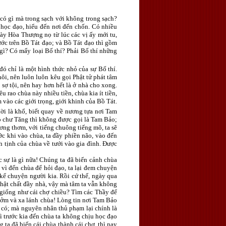
 có gì mà trong sạch với không trong sạch?
 học đạo, hiểu đến nơi đến chốn. Có nhiều
này Hòa Thượng nọ từ lúc các vị ấy mới tu,
 bước trên Bồ Tát đạo; và Bồ Tát đạo thì gồm
 gì? Có mấy loại Bố thí? Phải Bố thí những
đó chỉ là một hình thức nhỏ của sự Bố thí.
hôi, nên luôn luôn kêu gọi Phật tử phát tâm
 sợ tội, nên hay hơn hết là ở nhà cho xong.
 rao chùa này nhiều tiền, chùa kia ít tiền,
vào các giới trọng, giới khinh của Bồ Tát.
 đời là khổ, biết quay về nương tựa nơi Tam
ó chư Tăng thì không được gọi là Tam Bảo;
ương thơm, với tiếng chuông tiếng mõ, ta sẽ
ớc khi vào chùa, ta đầy phiền não, vào đến
nh tịnh của chùa về tưới vào gia đình. Ðược
 sự là gì nữa! Chúng ta đã biến cảnh chùa
 vì đến chùa để hỏi đạo, ta lại đem chuyện
kể chuyện người kia. Rồi cứ thế, ngày qua
 Phật chất đầy nhà, vậy mà tâm ta vẫn không
ờ giống như cái chợ chiều? Tìm các Thầy để
ê tởm và xa lánh chùa! Lòng tin nơi Tam Bảo
à có; mà nguyên nhân thủ phạm lại chính là
 vì trước kia đến chùa ta không chịu học đạo
ta đã biến cái chùa thành cái chợ, thì nay