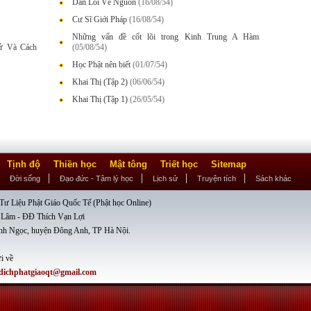
Dẫn Lối Về Nguồn
(16/08/54)
Cư Sĩ Giới Pháp
(16/08/54)
Những vấn đề cốt lõi trong Kinh Trung A Hàm
Sử Và Cách
(05/08/54)
Học Phật nên biết
(01/07/54)
Khai Thị (Tập 2)
(06/06/54)
Khai Thị (Tập 1)
(26/05/54)
Tịnh độ
Thiền học
Mật tông
Triết học
Sitemap
Đời sống
Đạo đức - Tâm lý học
Lịch sử
Truyện tích
Sách khác
ư Liệu Phật Giáo Quốc Tế (Phật học Online)
 Lâm - ĐĐ Thích Vạn Lợi
nh Ngọc, huyện Đông Anh, TP Hà Nội.
i về
dichphatgiaoqt@gmail.com