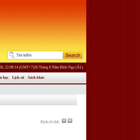
026, 22:08:14 (GMT+7)26 Tháng 6 Năm Bính Ngọ (ÂL)
n học
Lịch sử
Sách khác
Kích cỡ chữ: