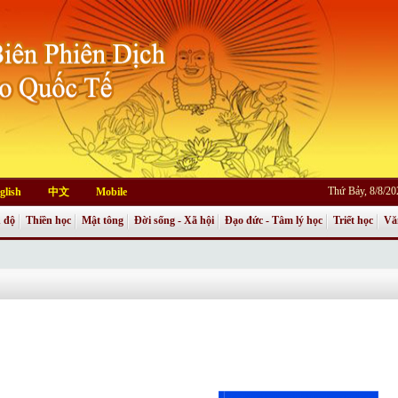
Thứ Bảy, 8/8/2
glish
中文
Mobile
 độ
Thiền học
Mật tông
Đời sống - Xã hội
Đạo đức - Tâm lý học
Triết học
Vă