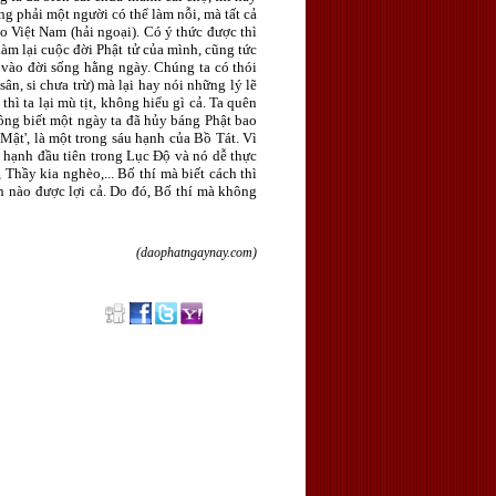
ng phải một người có thể làm nỗi, mà tất cả
áo Việt Nam (hải ngoại). Có ý thức được thì
àm lại cuộc đời Phật tử của mình, cũng tức
 vào đời sống hằng ngày. Chúng ta có thói
sân, si chưa trừ) mà lại hay nói những lý lẽ
ì ta lại mù tịt, không hiểu gì cả. Ta quên
hông biết một ngày ta đã hủy báng Phật bao
Mật', là một trong sáu hạnh của Bồ Tát. Vì
à hạnh đầu tiên trong Lục Ðộ và nó dễ thực
 Thầy kia nghèo,... Bố thí mà biết cách thì
n nào được lợi cả. Do đó, Bố thí mà không
(daophatngaynay.com)