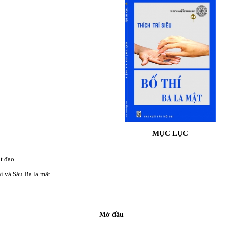
MỤC LỤC
t đạo
hí và Sáu Ba la mật
Mở đầu