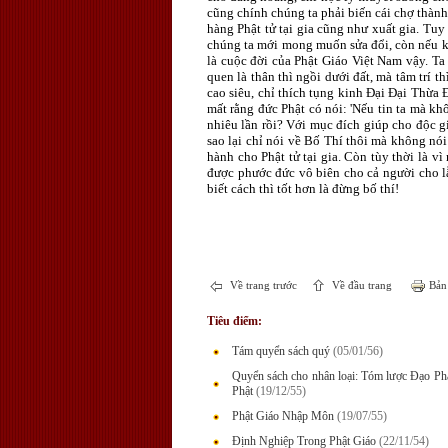
cũng chính chúng ta phải biến cái chợ thành
hàng Phật tử tại gia cũng như xuất gia. Tuy 
chúng ta mới mong muốn sửa đổi, còn nếu kh
là cuộc đời của Phật Giáo Việt Nam vậy. Ta
quen là thân thì ngồi dưới đất, mà tâm trí th
cao siêu, chỉ thích tụng kinh Ðại Ðại Thừa 
mất rằng đức Phật có nói: 'Nếu tin ta mà kh
nhiêu lần rồi? Với mục đích giúp cho độc gi
sao lại chỉ nói về Bố Thí thôi mà không nói
hành cho Phật tử tại gia. Còn tùy thời là vì
được phước đức vô biên cho cả người cho l
biết cách thì tốt hơn là đừng bố thí!
Về trang trước
Về đầu trang
Bản 
Tiêu điểm:
Tám quyển sách quý
(05/01/56)
Quyển sách cho nhân loại: Tóm lược Đạo P
Phật
(19/12/55)
Phật Giáo Nhập Môn
(19/07/55)
Định Nghiệp Trong Phật Giáo
(22/11/54)