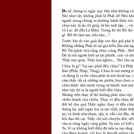
Đ
a số chúng ta ngày nay hầu như không còn 
Nói như vậy không phải là Phật tử! Nếu khô
người trong chúng ta thường hãnh diện nói 
chùa này là do tôi giúp từ lúc mới lập,..., 
có Lục độ (Ba La Mật). Trong đó thì Bố thí 
gì: Bố thí làm sao, khi nào,...?
Trước khi đi vào giải đáp xin đọc giả phá b
Không những Phật tử tại gia hiểu lầm mà nga
Bồ Tát (phát tài) cúng chùa, cúng Phật... Ri
Ðó là nói người biết sợ tội phước, còn có nh
Thầy này giàu, Thầy kia nghèo,... Nói cho s
Chùa là gì? Tại sao phải đến chùa? Là Phật 
Bảo (Phật, Pháp, Tăng). Chùa là nơi tượng 
và đúng lý ra thì chùa phải là nơi thoát tụ
cảm thấy tất cả những ưu phiền, bon chen c
chùa được tắm mình trong sự thanh tịnh (sự 
như vậy thì ta là người biết đến chùa.
Nhưng trên thực tế thì không phải như vậy.
chiền thành chợ chiều. Thay vì đến chùa để 
đời kể cho quý Thầy nghe; thay vì đến chùa
tháng lại, một ngày kia ta sực tỉnh, nhận t
an, và hình như tham, sân, si vẫn còn đầy, 
hỏi đạo thì các Thầy chỉ nói chuyện đời, nế
của ta càng ngày càng giảm. Ta nào có biết
Ta. Vì ta không biết điều đó nên ta rao rằng
cho đàng hoàng, chỉ học lý thuyết suông cho