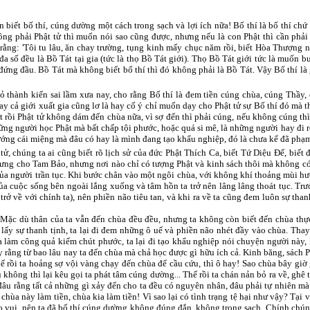
biết bố thí, cúng dường một cách trong sạch và lợi ích nữa! Bố thí là bố thí chứ
ng phải Phật tử thì muốn nói sao cũng được, nhưng nếu là con Phật thì cần phải
rằng: 'Tôi tu lâu, ăn chay trường, tụng kinh mấy chục năm rồi, biết Hòa Thượng 
và đa số đều là Bồ Tát tại gia (tức là thọ Bồ Tát giới). Thọ Bồ Tát giới tức là muốn
đứng đầu. Bồ Tát mà không biết bố thí thì đó không phải là Bồ Tát. Vậy Bố thí là
ỏ thành kiến sai lầm xưa nay, cho rằng Bố thí là đem tiền cúng chùa, cúng Thầy, 
y cả giới xuất gia cũng lơ là hay cố ý chỉ muốn dạy cho Phật tử sự Bố thí đó mà t
ết rồi Phật tử không dám đến chùa nữa, vì sợ đến thì phải cúng, nếu không cúng thì
ững người học Phật mà bất chấp tội phước, hoặc quá si mê, là những người hay đi rêu
ướng cái miệng mà đâu có hay là mình đang tạo khẩu nghiệp, đó là chưa kể đã phạm 
tử, chúng ta ai cũng biết rõ lịch sử của đức Phật Thích Ca, biết Tứ Diệu Ðế, biết
trưng cho Tam Bảo, nhưng nơi nào chỉ có tượng Phật và kinh sách thôi mà không c
c của người trần tục. Khi bước chân vào một ngôi chùa, với không khí thoảng mùi h
ủa cuộc sống bên ngoài lắng xuống và tâm hồn ta trở nên lâng lâng thoát tục. Trư
trở về với chính ta), nên phiền não tiêu tan, và khi ra về ta cũng đem luôn sự tha
 Mặc dù thân của ta vẫn đến chùa đều đều, nhưng ta không còn biết đến chùa thực
lấy sự thanh tịnh, ta lại đi đem những ô uế và phiền não nhét đầy vào chùa. Thay
 làm công quả kiếm chút phước, ta lại đi tạo khẩu nghiệp nói chuyện người này, 
hấy rằng từ bao lâu nay ta đến chùa mà chả học được gì hữu ích cả. Kinh băng, sách
thế rồi ta hoảng sợ vội vàng chạy đến chùa để cầu cứu, thì ô hay! Sao chùa bây gi
u không thì lại kêu gọi ta phát tâm cúng dường... Thế rồi ta chán nản bỏ ra về, gh
 đâu rằng tất cả những gì xảy đến cho ta đều có nguyên nhân, đâu phải tự nhiên m
: chùa này làm tiền, chùa kia làm tiền! Vì sao lại có tình trạng tệ hại như vậy? Tại
 vui, nên ta đã bố thí cúng dường không đúng đắn, không trong sạch. Chính chúng 