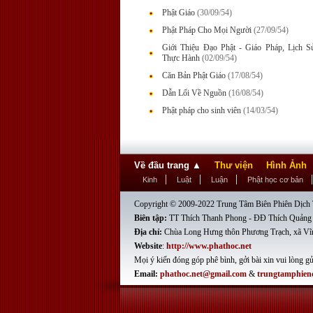
Phật Giáo
(30/09/54)
Phật Pháp Cho Mọi Người
(27/09/54)
Giới Thiệu Đạo Phật - Giáo Pháp, Lịch 
Thực Hành
(02/09/54)
Căn Bản Phật Giáo
(17/08/54)
Dẫn Lối Về Nguồn
(16/08/54)
Phật pháp cho sinh viên
(14/03/54)
Về đầu trang
▲
Thư viện
Hình Ảnh
Kinh
Luật
Luận
Phật học cơ bản
Copyright © 2009-2022 Trung Tâm Biên Phiên Dịch T
Biên tập:
TT Thích Thanh Phong - ĐĐ Thích Quảng
Địa chỉ:
Chùa Long Hưng thôn Phương Trạch, xã Vĩ
Website
:
http://www.phathoc.net
Mọi ý kiến đóng góp phê bình, gởi bài xin vui lòng gử
Email:
phathoc.net@gmail.com
&
trungtamphien