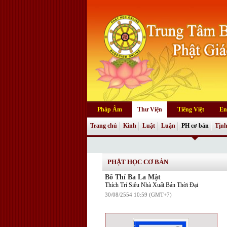
Pháp Âm
Thư Viện
Tiếng Việt
En
Trang chủ
Kinh
Luật
Luận
PH cơ bản
Tịnh
PHẬT HỌC CƠ BẢN
Bố Thí Ba La Mật
Thích Trí Siêu Nhà Xuất Bản Thời Đại
30/08/2554 10:59 (GMT+7)