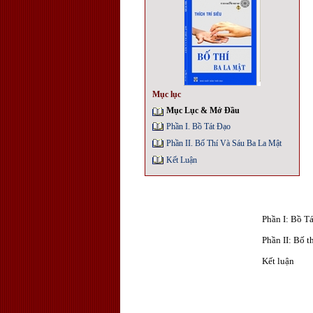
Mục lục
Mục Lục & Mở Đầu
Phần I. Bồ Tát Đạo
Phần II. Bố Thí Và Sáu Ba La Mật
Kết Luận
Phần I: Bồ Tá
Phần II: Bố t
Kết luận