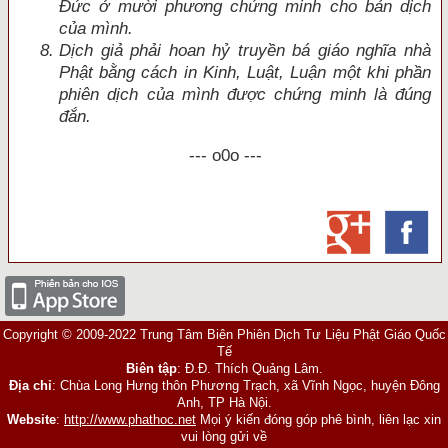
Ðức ở mười phương chứng minh cho bản dịch
của mình.
Dịch giả phải hoan hỷ truyền bá giáo nghĩa nhà
Phật bằng cách in Kinh, Luật, Luận một khi phần
phiên dịch của mình được chứng minh là đ
úng
đắn.
--- o0o ---
Copyright © 2009-2022 Trung Tâm Biên Phiên Dịch Tư Liệu Phật Giáo Quốc
Tế
Biên tập
: Đ.Đ. Thích Quảng Lâm.
Địa chỉ
: Chùa Long Hưng thôn Phương Trạch, xã Vĩnh Ngọc, huyện Đông
Anh, TP Hà Nội.
Website
:
http://www.phathoc.net
Mọi ý kiến đóng góp phê bình, liên lạc xin
vui lòng gửi về