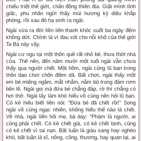
chiếu triệt thế giới, chấn động thiên địa. Giật mình tỉnh
giấc, phu nhân ngửi thấy mùi hương kỳ diệu khắp
phòng, rồi sau đó hạ sinh ra ngài.
Ngài vừa ra đời liền liên thanh khóc suốt ba ngày đêm
không dứt. Chính là vì đau xót cho nỗi khổ của thế giới
Ta Bà này vậy.
Ngài cư ngụ tại một thôn quê rất nhỏ bé, thưa thớt nhà
cửa. Thế nên, đến năm mười một tuổi ngài vẫn chưa
thấy qua người chết. Một hôm, ngài cùng lũ bạn trong
thôn dạo chơi chốn điềm dã. Bất chợt, ngài thấy một
em bé miệng ngậm, mắt nhắm, nằm bó trong đám rơm
bên lề. Ngài gọi mà đứa bé chẳng đáp, rờ thì chẳng có
hơi thở. Ngài lấy làm khó hiểu vô cùng nên hỏi lũ bạn.
Có kẻ hiểu biết liền nói: "Ðứa bé đã chết rồi!" Song
ngài vô cùng ngạc nhiên, không hiểu thế nào là chết.
Về nhà, ngài liền hỏi mẹ, bà dạy: "Phàm là người, ai
cũng phải chết. Có kẻ chết già, có kẻ chết bịnh, cũng
có kẻ chết vì tai nạn. Bất luận là giàu sang hay nghèo
khó, bất luận là sĩ, nông, công, thương, hay quan lại, ai