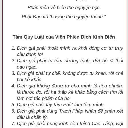
Pháp môn vô biên thề nguyện học.
Phật Ðạo vô thượng thề nguyện thành."
Tám Quy Luật của Viện Phiên Dịch Kinh Ðiển
Dịch giả phải thoát mình ra khỏi động cơ tự truy
cầu danh lợi
Dịch giả phải tu tâm dưỡng tánh, dứt bỏ đi thói
cao n
gạo.
Dịch giả phải tự chế, không được tự khen, rồi chê
bai kẻ khác.
Dịch giả không được tự cho mì
nh là tiêu chuẩn,
là thước đo, rồi hạ thấp kẻ khác bằng cách tìm lỗi
lầm nơi tác phẩm của họ.
Dịch giả phải lấy tâm Phật làm tâm mình.
Dịch giả phải dùng Trạch Pháp Nhãn đ
ể phán xét
đâu là
chân lý.
Dịch giả phải cung kính cầu thỉnh Cao Tăng, Ð
ại