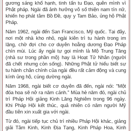
gương sáng khổ hạnh, tinh tấn tu Ðạo, quên mình vì
Phật pháp. Ngài đã ảnh hưởng vô số thiện nam tín nữ,
khiến họ phát tâm Bồ Ðề, quy y Tam Bảo, ủng hộ Phật
Pháp.
Năm 1962, ngài đến San Francisco, Mỹ quốc. Tại đây,
nơi một nhà kho nhỏ, ngài kiên trì tu hành trong im
lặng, chờ đợi cho cơ duyên hoằng dương Ðạo Pháp
chín mùi. Lúc ấy ngài tự gọi mình là Mộ Trung Tăng
(nhà sư trong phần mộ) hay là Hoạt Tử Nhân (người
đã chết nhưng còn sống). Những Phật tử hiểu biết sự
tu hành chân chính của ngài đều rất cảm động và cung
kính ủng hộ, cúng dường ngài.
Năm 1968, ngài biết cơ duyên đã đến, ngài nói: "Một
đóa hoa sẽ nở ra năm cánh.” Mùa hè năm đó, ngài chủ
trì Pháp Hội giảng Kinh Lăng Nghiêm trong 96 ngày.
Khi Pháp Hội kết thúc, quả nhiên có năm người Mỹ
đầu tiên xin xuất gia với ngài.
Từ đó, ngài tiếp tục chủ trì nhiều Pháp Hội khác, giảng
giải Tâm Kinh, Kinh Ðịa Tạng, Kinh Pháp Hoa, Kinh