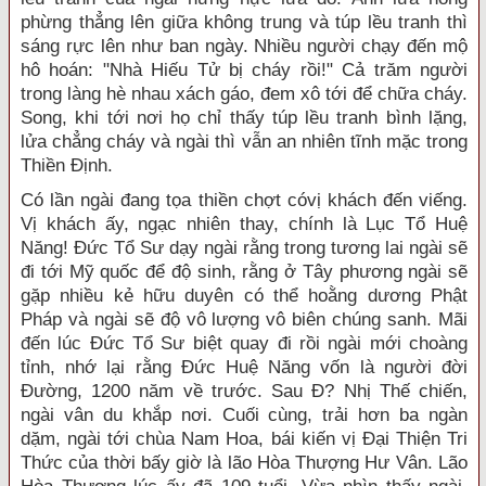
phừng thẳng lên giữa không trung và túp lều tranh thì
sáng rực lên như ban ngày. Nhiều người chạy đến mộ
hô hoán: "Nhà Hiếu Tử bị cháy rồi!" Cả trăm người
trong làng hè nhau xách gáo, đem xô tới để chữa cháy.
Song, khi tới nơi họ chỉ thấy túp lều tranh bình lặng,
lửa chẳng cháy và ngài thì vẫn an nhiên tĩnh mặc trong
Thiền Ðịnh.
Có lần ngài đang tọa thiền chợt cóvị khách đến viếng.
Vị khách ấy, ngạc nhiên thay, chính là Lục Tổ Huệ
Năng! Ðức Tổ Sư dạy ngài rằng trong tương lai ngài sẽ
đi tới Mỹ quốc để độ sinh, rằng ở Tây phương ngài sẽ
gặp nhiều kẻ hữu duyên có thể hoằng dương Phật
Pháp và ngài sẽ độ vô lượng vô biên chúng sanh. Mãi
đến lúc Ðức Tổ Sư biệt quay đi rồi ngài mới choàng
tỉnh, nhớ lại rằng Ðức Huệ Năng vốn là người đời
Ðường, 1200 năm về trước. Sau Ð? Nhị Thế chiến,
ngài vân du khắp nơi. Cuối cùng, trải hơn ba ngàn
dặm, ngài tới chùa Nam Hoa, bái kiến vị Ðại Thiện Tri
Thức của thời bấy giờ là lão Hòa Thượng Hư Vân. Lão