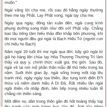
muộn."
Ngài vâng lời cha mẹ, rồi sau đó hằng ngày thường
theo mẹ lạy Phật. Lạy Phật xong, ngài lạy cha mẹ.
Ngày qua ngày, đông tàn xuân đến, ngài cung kính
phụng dưỡng song thân như đối vớI Phật vậy. Chẳng
bao lâu tiếng tăm hiếu thảo đồn khắp bốn phương, khi
đó mọi người đều gọi ngài là Bạch Hiếu Tử (người con
chí hiếu họ Bạch)
Năm ngài 19 tuổi thì mẹ ngài qua đời; bấy giờ ngài từ
giã họ hàng lên chùa lạy Hòa Thượng Thường Trí làm
thầy và quy y, chính thức xuất gia, thọ giới. Sau đó,
ngài về lại nơi mộ phần thân mẫu để thủ hiếu trong ba
năm. Suốt thời gian ấy, ngài sống trong một túp lều
tranh nhỏ, ngày ngày tọa thiền, đọc tụng kinh điển Ð?i
thừa và niệm danh hiệu A Di Ðà. Rất nhiều lần ngài
ngồi thiền rồi nhập định, liên tiếp trong nhiều tuần lễ
chẳng rời thiền sàng.
Một đêm nọ, dân trong thôn gần đó hốt hoảng thấy túp
lều tranh của ngài hừng hực lửa đỏ. Ánh lửa hồng