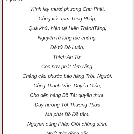
"Kính lạy mười phương Chư Phật,
Cùng với Tam Tạng Pháp,
Quá khứ, hiện tại Hiền ThánhTăng,
Nguyện rủ lòng tác chứng:
Ðệ tử Ðộ Luân,
Thích An Từ,
Con nay phát tâm rằng:
Chẳng cầu phước báo hàng Trời, Người,
Cùng Thanh Văn, Duyên Giác,
Cho đến hà
ng Bồ Tát quyền thừa.
Duy nương TốI Thượng Thừa
Mà phát Bồ Ðề tâm.
Nguyện cùng Pháp Giới chúng sinh,
Nhất thời đồng đắc