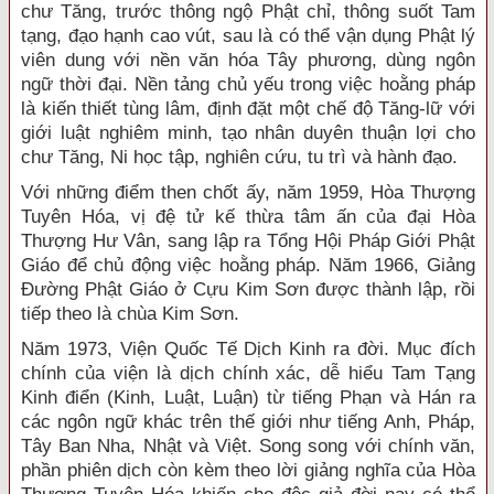
chư Tăng, trước thông ngộ Phật chỉ, thông suốt Tam
tạng, đạo hạnh cao vút, sau là có thể vận dụng Phật lý
viên dung với nền văn hóa Tây phương, dùng ngôn
ngữ thời đại. Nền tảng chủ yếu trong việc hoằng pháp
là kiến thiết tùng lâm, định đặt một chế độ Tăng-lữ với
giới luật nghiêm minh, tạo nhân duyên thuận lợi cho
chư Tăng, Ni học tập, nghiên cứu, tu trì và hành đạo.
Với những điểm then chốt ấy, năm 1959, Hòa Thượng
Tuyên Hóa, vị đệ tử kế thừa tâm ấn của đại Hòa
Thượng Hư Vân, sang lập ra Tổng Hội Pháp Giới Phật
Giáo để chủ động việc hoằng pháp. Năm 1966, Giảng
Ðường Phật Giáo ở Cựu Kim Sơn được thành lập, rồi
tiếp theo là chùa Kim Sơn.
Năm 1973, Viện Quốc Tế Dịch Kinh ra đời. Mục đích
chính của viện là dịch chính xác, dễ hiểu Tam Tạng
Kinh điển (Kinh, Luật, Luận) từ tiếng Phạn và Hán ra
các ngôn ngữ khác trên thế giới như tiếng Anh, Pháp,
Tây Ban Nha, Nhật và Việt. Song song với chính văn,
phần phiên dịch còn kèm theo lời giảng nghĩa của Hòa