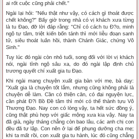
ai rốt cuộc cũng phải chết."
Ngài lại hỏi: "Nếu thật như vậy, có cách gì thoát được
chết không?" Bấy giờ trong nhà có vị khách xưa từng
là tu Ðạo, đỡ lời đáp rằng: “Chỉ có cách tu Ð?o, minh
ngộ tự tâm, triệt kiến bổn tánh thì mới liễu đoạn sanh
tử, siêu thoát luân hồi, thành Chánh Giác, chứng Vô
Sinh."
Tuy lúc đó ngài còn nhỏ tuổi, song đối với lời vị khách
nói, ngài tỉnh ngộ sâu xa, do đó ngài lập định chủ
trương quyết chí xuất gia tu Ðạo.
Khi ngài mang chuyện xuất gia bàn với mẹ, bà dạy:
"Xuất gia là chuyện tốt lắm, nhưng cũng không phải là
chuyện dễ làm. Cần có thiện căn, có đại nguyện lực,
cần phát Ð?i Bồ Ðề tâm thì mới có thể thành tựu Vô
Thượng Ðạo. Nay con có lòng vậy, ta hết sức đồng ý,
cũng thật phù hợp với giấc mộng xưa kia vậy. Nay ta
đã già, ngày tháng chẳng còn bao lâu, các anh chị con
đều đã tự lập. Con nên ở lại để phụng dưỡng cha mẹ;
khi ta mất rồi, con xuất gia tu hành, lúc đó cũng chẳng