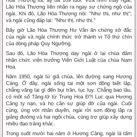
Hòa Thượng lúc ấy đã 109 tuổi. Vừa nhìn thấy ngài,
Lão Hòa Thượng liền nhận ra ngay sự chứng ngộ của
ngài. Khi đó, Lão Hòa Thượng nói: "Như thị, như thị";
và ngài cũng đáp lại: "Như thị, như thị."
Bấy giờ Lão Hòa Thượng Hư Vân ấn chứng sở đắc
của ngài và ngài chính thức trở thành vị Tổ thứ chín
của dòng pháp Quy Ngưỡng.
Sau đó, Lão Hòa Thượng dạy ngài ở lại chùa đảm
nhận chức viện trưởng Viện Giới Luật của chùa Nam
Hoa.
Năm 1950, ngài từ giã chùa, lên đường sang Hương
Cảng. Ở đây, ngài sống tại một sơn động biệt lập,
chẳng vãng lai gì đến bụi trần, tục lụy. Chẳng bao lâu,
có một số Tăng-lữ từ Trung Hoa Ð?i Lục qua Hương
Cảng tỵ nạn, và họ cần sự giúp đỡ của ngài. Cuối
cùng, ứng với nhân duyên, ngài rời sơn động lập ra
giảng đường và hai ngôi chùa, cùng trợ giúp xây dựng
nhiều đạo tràng khác.
Trong suốt mười hai năm ở Hương Cảng, ngài là tấm