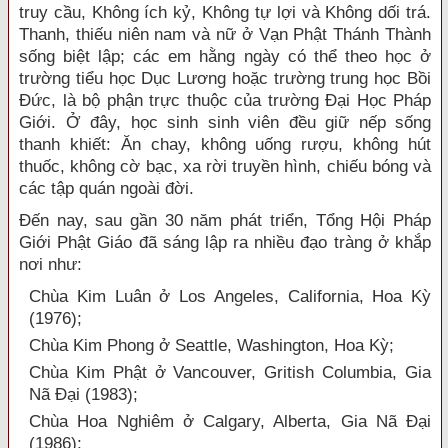
truy cầu, Không ích kỷ, Không tự lợi và Không dối trá.
Thanh, thiếu niên nam và nữ ở Vạn Phật Thánh Thành
sống biệt lập; các em hằng ngày có thể theo học ở
trường tiểu học Dục Lương hoặc trường trung học Bồi
Ðức, là bộ phận trực thuộc của trường Ðại Học Pháp
Giới. Ở đây, học sinh sinh viên đều giữ nếp sống
thanh khiết: Ăn chay, không uống rượu, không hút
thuốc, không cờ bạc, xa rời truyền hình, chiếu bóng và
các tập quán ngoài đời.
Ðến nay, sau gần 30 năm phát triển, Tổng Hội Pháp
Giới Phật Giáo đã sáng lập ra nhiều đạo tràng ở khắp
nơi như:
Chùa Kim Luân ở Los Angeles, California, Hoa Kỳ
(1976);
Chùa Kim Phong ở Seattle, Washington, Hoa Kỳ;
Chùa Kim Phật ở Vancouver, Gritish Columbia, Gia
Nã Ðại (1983);
Chùa Hoa Nghiêm ở Calgary, Alberta, Gia Nã Ðại
(1986);