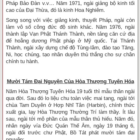
Pháp Bảo Ðàn v.v… Năm 1971, ngài giảng bộ kinh tối
cao của Ðại Thừa, đó là kinh Hoa Nghiêm.
Song song với việc giảng kinh, thuyết Pháp, ngài còn
làm vô số công đức độ sinh khác. Năm 1976, ngài
thành lập Vạn Phật Thánh Thành, nền tảng căn cứ địa
để hoằng dương Phật pháp ở Mỹ quốc. Tại Thánh
Thành, ngài xây dựng chế độ Tùng-lâm, đào tạo Tăng,
Ni, học chúng, tạo nhân duyên thù thắng cho sự chân
chính tu hành.
Mười Tám Ðại Nguyện Của Hòa Thượng Tuyên Hóa
Năm Hòa Thượng Tuyên Hóa 19 tuổi thì mẫu thân ngài
qua đời. Sau đó lo liệu chu toàn việc mai tang, ngài tới
chùa Tam Duyên ở Hợp Nhĩ Tân (Harbin), chính thức
xuất gia, lạy Hòa Thượng Thường Trí làm thầy. Ít lâu
sau, ngài tới mộ phần của mẫu thân thủ hiếu. Năm đó,
nhân ngày vía Ðức Quán Thế Âm, ngày 19 tháng 6,
ngài đối trước chư Phật, Bồ Tát phát mười tám đại
nguyện: