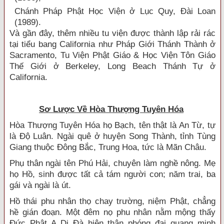
Chánh Pháp Phật Học Viện ở Lục Quy, Ðài Loan
(1989).
Và gần đây, thêm nhiều tu viện được thành lập rải rác
tại tiểu bang California như Pháp Giới Thánh Thành ở
Sacramento, Tu Viện Phật Giáo & Học Viện Tôn Giáo
Thế Giới ở Berkeley, Long Beach Thánh Tự ở
California.
Sơ Lược Về Hòa Thượng Tuyên Hóa
Hòa Thượng Tuyên Hóa họ Bạch, tên thật là An Từ, tự
là Ðộ Luân. Ngài quê ở huyện Song Thành, tỉnh Tùng
Giang thuộc Ðông Bắc, Trung Hoa, tức là Mãn Châu.
Phụ thân ngài tên Phú Hải, chuyên làm nghề nông. Mẹ
họ Hồ, sinh được tất cả tám người con; năm trai, ba
gái và ngài là út.
Hồ thái phu nhân thọ chay trường, niệm Phật, chẳng
hề gián đoạn. Một đêm nọ phu nhân nằm mộng thấy
Ðức Phật A Di Ðà hiện thân phóng đại quang minh