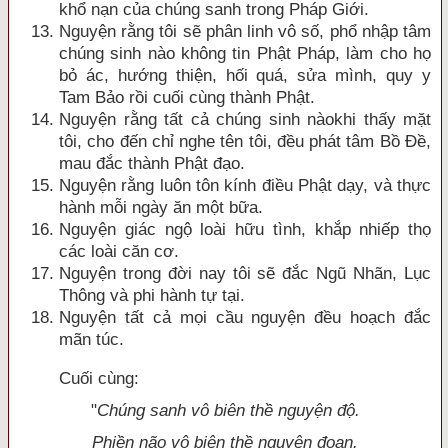
khổ nạn của chúng sanh trong Pháp Giới.
Nguyện rằng tôi sẽ phân linh vô số, phổ nhập tâm
chúng sinh nào không tin Phật Pháp, làm cho họ
bỏ ác, hướng thiện, hối quá, sửa mình, quy y
Tam Bảo rồi cuối cùng thành Phật.
Nguyện rằng tất cả chúng sinh nàokhi thấy mặt
tôi, cho đến chỉ nghe tên tôi, đều phát tâm Bồ Ðề,
mau đắc thành Phật đạo.
Nguyện rằng luôn tôn kính điều Phật dạy, và
thực
hành mỗi ngày ăn một bữa.
Nguyện giác ngộ loài hữu tình, khắp nhiếp thọ
các loài căn cơ.
Nguyện trong đời nay tôi sẽ đắc Ngũ Nhã
n, Lục
Thông và phi hành tự tại.
Nguyện tất cả mọi cầu nguyện đều hoạch đắc
mã
n túc.
Cuối cùng:
"
Chúng sanh vô biên thề nguyện độ.
Phiền não vô biê
n thề nguyện đoạn.