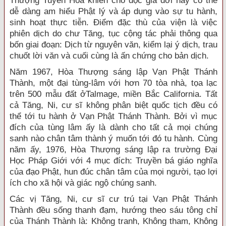
Thượng Tuyên Hóa khiến cho độc giả đời nay có thể
dễ dàng am hiểu Phật lý và áp dụng vào sự tu hành,
sinh hoạt thực tiễn. Ðiểm đặc thù của viện là việc
phiên dịch do chư Tăng, tục cộng tác phải thông qua
bốn giai đoạn: Dịch từ nguyên văn, kiểm lại ý dịch, trau
chuốt lời văn và cuối cùng là ấn chứng cho bản dịch.
Năm 1967, Hòa Thượng sáng lập Vạn Phật Thánh
Thành, một đại tùng-lâm với hơn 70 tòa nhà, tọa lạc
trên 500 mẫu đất ởTalmage, miền Bắc California. Tất
cả Tăng, Ni, cư sĩ không phân biệt quốc tịch đều có
thể tới tu hành ở Vạn Phật Thánh Thành. Bởi vì mục
đích của tùng lâm ấy là dành cho tất cả mọi chúng
sanh nào chân tâm thành ý muốn tới đó tu hành. Cùng
năm ấy, 1976, Hòa Thượng sáng lập ra trường Ðại
Học Pháp Giới với 4 mục đích: Truyền bá giáo nghĩa
của đạo Phật, hun đúc chân tâm của mọi người, tạo lợi
ích cho xã hội và giác ngộ chúng sanh.
Các vị Tăng, Ni, cư sĩ cư trú tại Vạn Phật Thánh
Thành đều sống thanh đạm, hướng theo sáu tông chỉ
của Thánh Thành là: Không tranh, Không tham, Không