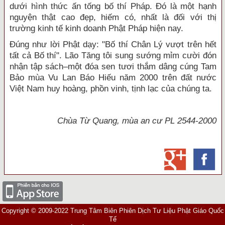
dưới hình thức ấn tống bố thí Pháp. Ðó là một hạnh
nguyện thật cao đẹp, hiếm có, nhất là đối với thị
trường kinh tế kinh doanh Phật Pháp hiện nay.
Ðúng như lời Phật dạy: "Bố thí Chân Lý vượt trên hết
tất cả Bố thí". Lão Tă
ng tôi sung sướng mỉm cười đón
nhận tập sách–một đóa sen tươi thắm dâng cúng Tam
Bảo mùa Vu Lan Báo Hiếu năm 2000
trên đất nước
Việt Nam huy hoàng, phồn vinh, tịnh lạc của chúng ta.
Chùa Từ Quang, mùa an cư PL 2544-2000
Copyright © 2009-2022 Trung Tâm Biên Phiên Dịch Tư Liệu Phật Giáo Quốc
Tế