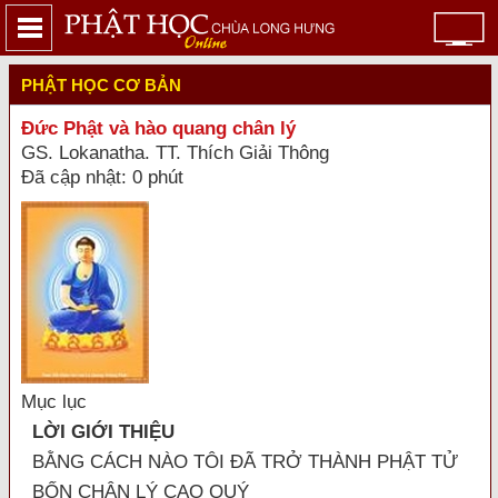
PHẬT HỌC CƠ BẢN
Đức Phật và hào quang chân lý
GS. Lokanatha. TT. Thích Giải Thông
Đã cập nhật: 0 phút
Mục lục
LỜI GIỚI THIỆU
BẰNG CÁCH NÀO TÔI ÐÃ TRỞ THÀNH PHẬT TỬ
BỐN CHÂN LÝ CAO QUÝ