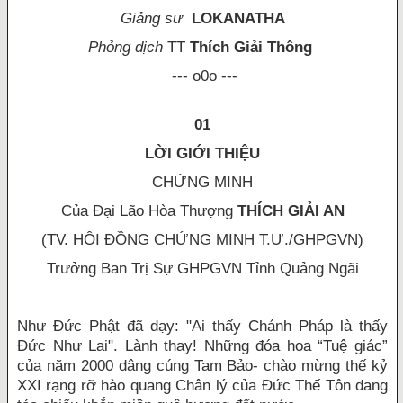
Giảng sư
LOKANATHA
Phỏng dịch
TT
Thích Giải Thông
--- o0o ---
01
LỜI GIỚI THIỆU
CHỨNG MINH
Của Ðại Lão Hòa Thượng
THÍCH GIẢI AN
(TV. HỘI ÐỒNG CHỨNG MINH T.Ư./GHPGVN)
Trưởng Ban Trị Sự GHPGVN Tỉnh Quảng Ngãi
Như Ðức Phật đã dạy: "Ai thấy Chánh Pháp là thấy
Ðức Như Lai". Lành thay! Những đ
óa hoa “Tuệ giác”
của năm 2000 dâng cúng Tam Bảo- chà
o mừng thế kỷ
XXI rạng rỡ hào quang Chân lý của Ðức Thế Tôn đang