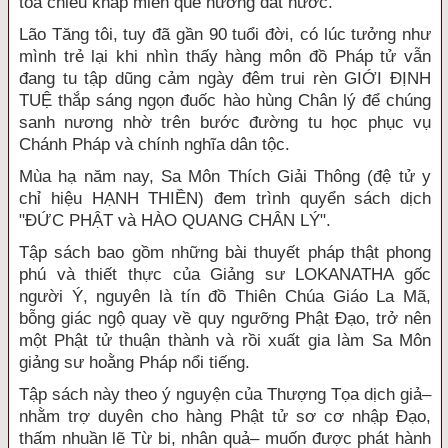
tỏa chiếu khắp miền quê hương đẩt nước.
Lão Tă
ng tôi, tuy đã gần 90 tuổi đời, có lúc tưởng như
mì
nh trẻ lại khi nhìn thấy hàng môn đ
ồ Pháp tử vẫn
đang tu tập dũng cảm ngày đê
m trui rèn GIỚI ÐỊNH
TUỆ th
ắp sáng ngọn đuốc hà
o hùng Chân lý để chúng
sanh nương nhờ trên bước đường tu học phục vụ
Chánh Pháp và chính nghĩa dân tộc.
Mùa hạ n
ă
m nay, Sa Môn Thích Giải Thông (
đệ tử y
chỉ hiệu HẠNH THIỀN) đem trì
nh quyển sách dịch
"ÐỨC PHẬT và HÀO QUANG CHÂN LÝ".
Tập sách bao gồm những bài thuyết pháp thật phong
phú và thiết thực của Giảng sư LOKANATHA gốc
người Ý, nguyên là tín đồ Thiên Chúa Giáo La Mã,
bỗng giác ngộ quay về quy ngưỡng Phật Ðạo, trở nên
một Phật tử thuận thành và rồi xuất gia làm Sa Môn
giảng sư hoằng Pháp nổi tiếng.
Tập sách này theo ý nguyện của Thượng Tọa dịch giả–
nhằm trợ duyên cho hàng Phật tử sơ cơ nhập Ðạo,
thấm nhuần lẽ Từ bi, nhân quả– muốn được phát hành