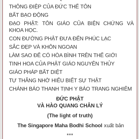
THÔNG ÐIỆP CỦA ÐỨC THẾ TÔN
BẤT BẠO ÐỘNG
ÐẠO PHẬT: TÔN GIÁO CỦA BIỆN CHỨNG VÀ
KHOA HỌC.
CON ÐƯỜNG PHẬT ÐƯA ÐẾN PHÚC LẠC
SẮC ÐẸP VÀ KHÔN NGOAN
LÀM SAO ÐỂ CÓ HÒA BÌNH TRÊN THẾ GIỚI
TINH HOA CỦA PHẬT GIÁO NGUYÊN THỦY
GIÁO PHÁP BẤT DIỆT
TỰ THẮNG NHỜ HIỂU BIẾT SỰ THẬT
CHÁNH BÁO THANH TỊNH Y BÁO TRANG NGHIÊM
Đ
ỨC PHẬT
VÀ HÀO QUANG CHÂN LÝ
(The light of truth)
The Singapore Maha Bodhi School
xuất bản
***