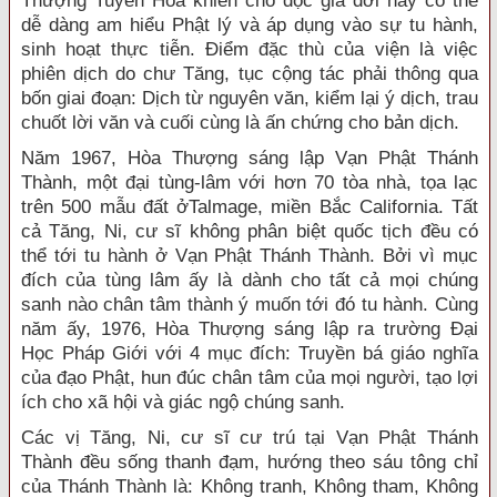
Thượng Tuyên Hóa khiến cho độc giả đời nay có thể
dễ dàng am hiểu Phật lý và áp dụng vào sự tu hành,
sinh hoạt thực tiễn. Ðiểm đặc thù của viện là việc
phiên dịch do chư Tăng, tục cộng tác phải thông qua
bốn giai đoạn: Dịch từ nguyên văn, kiểm lại ý dịch, trau
chuốt lời văn và cuối cùng là ấn chứng cho bản dịch.
Năm 1967, Hòa Thượng sáng lập Vạn Phật Thánh
Thành, một đại tùng-lâm với hơn 70 tòa nhà, tọa lạc
trên 500 mẫu đất ởTalmage, miền Bắc California. Tất
cả Tăng, Ni, cư sĩ không phân biệt quốc tịch đều có
thể tới tu hành ở Vạn Phật Thánh Thành. Bởi vì mục
đích của tùng lâm ấy là dành cho tất cả mọi chúng
sanh nào chân tâm thành ý muốn tới đó tu hành. Cùng
năm ấy, 1976, Hòa Thượng sáng lập ra trường Ðại
Học Pháp Giới với 4 mục đích: Truyền bá giáo nghĩa
của đạo Phật, hun đúc chân tâm của mọi người, tạo lợi
ích cho xã hội và giác ngộ chúng sanh.
Các vị Tăng, Ni, cư sĩ cư trú tại Vạn Phật Thánh
Thành đều sống thanh đạm, hướng theo sáu tông chỉ
của Thánh Thành là: Không tranh, Không tham, Không