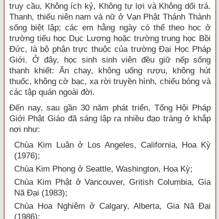
truy cầu, Không ích kỷ, Không tự lợi và Không dối trá.
Thanh, thiếu niên nam và nữ ở Vạn Phật Thánh Thành
sống biệt lập; các em hằng ngày có thể theo học ở
trường tiểu học Dục Lương hoặc trường trung học Bồi
Ðức, là bộ phận trực thuộc của trường Ðại Học Pháp
Giới. Ở đây, học sinh sinh viên đều giữ nếp sống
thanh khiết: Ăn chay, không uống rượu, không hút
thuốc, không cờ bạc, xa rời truyền hình, chiếu bóng và
các tập quán ngoài đời.
Ðến nay, sau gần 30 năm phát triển, Tổng Hội Pháp
Giới Phật Giáo đã sáng lập ra nhiều đạo tràng ở khắp
nơi như:
Chùa Kim Luân ở Los Angeles, California, Hoa Kỳ
(1976);
Chùa Kim Phong ở Seattle, Washington, Hoa Kỳ;
Chùa Kim Phật ở Vancouver, Gritish Columbia, Gia
Nã Ðại (1983);
Chùa Hoa Nghiêm ở Calgary, Alberta, Gia Nã Ðại
(1986);