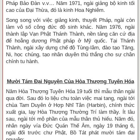
Pháp Bảo Ðàn v.v… Năm 1971, ngài giảng bộ kinh tối
cao của Ðại Thừa, đó là kinh Hoa Nghiêm.
Song song với việc giảng kinh, thuyết Pháp, ngài còn
làm vô số công đức độ sinh khác. Năm 1976, ngài
thành lập Vạn Phật Thánh Thành, nền tảng căn cứ địa
để hoằng dương Phật pháp ở Mỹ quốc. Tại Thánh
Thành, ngài xây dựng chế độ Tùng-lâm, đào tạo Tăng,
Ni, học chúng, tạo nhân duyên thù thắng cho sự chân
chính tu hành.
Mười Tám Ðại Nguyện Của Hòa Thượng Tuyên Hóa
Năm Hòa Thượng Tuyên Hóa 19 tuổi thì mẫu thân ngài
qua đời. Sau đó lo liệu chu toàn việc mai tang, ngài tới
chùa Tam Duyên ở Hợp Nhĩ Tân (Harbin), chính thức
xuất gia, lạy Hòa Thượng Thường Trí làm thầy. Ít lâu
sau, ngài tới mộ phần của mẫu thân thủ hiếu. Năm đó,
nhân ngày vía Ðức Quán Thế Âm, ngày 19 tháng 6,
ngài đối trước chư Phật, Bồ Tát phát mười tám đại
nguyện: