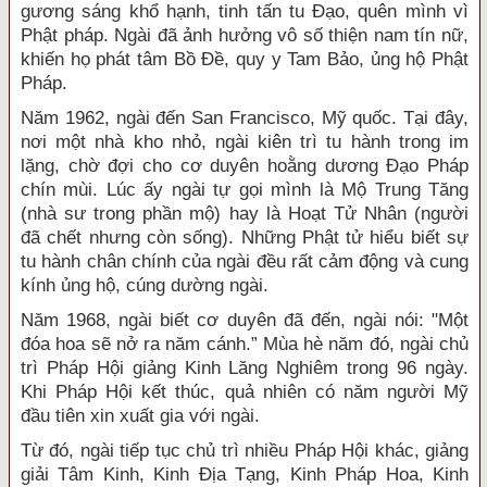
gương sáng khổ hạnh, tinh tấn tu Ðạo, quên mình vì
Phật pháp. Ngài đã ảnh hưởng vô số thiện nam tín nữ,
khiến họ phát tâm Bồ Ðề, quy y Tam Bảo, ủng hộ Phật
Pháp.
Năm 1962, ngài đến San Francisco, Mỹ quốc. Tại đây,
nơi một nhà kho nhỏ, ngài kiên trì tu hành trong im
lặng, chờ đợi cho cơ duyên hoằng dương Ðạo Pháp
chín mùi. Lúc ấy ngài tự gọi mình là Mộ Trung Tăng
(nhà sư trong phần mộ) hay là Hoạt Tử Nhân (người
đã chết nhưng còn sống). Những Phật tử hiểu biết sự
tu hành chân chính của ngài đều rất cảm động và cung
kính ủng hộ, cúng dường ngài.
Năm 1968, ngài biết cơ duyên đã đến, ngài nói: "Một
đóa hoa sẽ nở ra năm cánh.” Mùa hè năm đó, ngài chủ
trì Pháp Hội giảng Kinh Lăng Nghiêm trong 96 ngày.
Khi Pháp Hội kết thúc, quả nhiên có năm người Mỹ
đầu tiên xin xuất gia với ngài.
Từ đó, ngài tiếp tục chủ trì nhiều Pháp Hội khác, giảng
giải Tâm Kinh, Kinh Ðịa Tạng, Kinh Pháp Hoa, Kinh