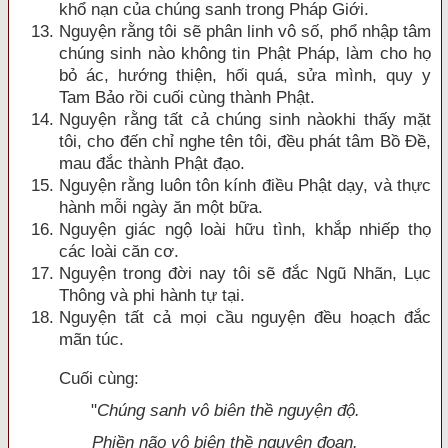
khổ nạn của chúng sanh trong Pháp Giới.
Nguyện rằng tôi sẽ phân linh vô số, phổ nhập tâm
chúng sinh nào không tin Phật Pháp, làm cho họ
bỏ ác, hướng thiện, hối quá, sửa mình, quy y
Tam Bảo rồi cuối cùng thành Phật.
Nguyện rằng tất cả chúng sinh nàokhi thấy mặt
tôi, cho đến chỉ nghe tên tôi, đều phát tâm Bồ Ðề,
mau đắc thành Phật đạo.
Nguyện rằng luôn tôn kính điều Phật dạy, và
thực
hành mỗi ngày ăn một bữa.
Nguyện giác ngộ loài hữu tình, khắp nhiếp thọ
các loài căn cơ.
Nguyện trong đời nay tôi sẽ đắc Ngũ Nhã
n, Lục
Thông và phi hành tự tại.
Nguyện tất cả mọi cầu nguyện đều hoạch đắc
mã
n túc.
Cuối cùng:
"
Chúng sanh vô biên thề nguyện độ.
Phiền não vô biê
n thề nguyện đoạn.