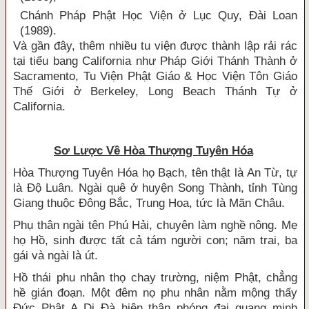
Chánh Pháp Phật Học Viện ở Lục Quy, Ðài Loan
(1989).
Và gần đây, thêm nhiều tu viện được thành lập rải rác
tại tiểu bang California như Pháp Giới Thánh Thành ở
Sacramento, Tu Viện Phật Giáo & Học Viện Tôn Giáo
Thế Giới ở Berkeley, Long Beach Thánh Tự ở
California.
Sơ Lược Về Hòa Thượng Tuyên Hóa
Hòa Thượng Tuyên Hóa họ Bạch, tên thật là An Từ, tự
là Ðộ Luân. Ngài quê ở huyện Song Thành, tỉnh Tùng
Giang thuộc Ðông Bắc, Trung Hoa, tức là Mãn Châu.
Phụ thân ngài tên Phú Hải, chuyên làm nghề nông. Mẹ
họ Hồ, sinh được tất cả tám người con; năm trai, ba
gái và ngài là út.
Hồ thái phu nhân thọ chay trường, niệm Phật, chẳng
hề gián đoạn. Một đêm nọ phu nhân nằm mộng thấy
Ðức Phật A Di Ðà hiện thân phóng đại quang minh