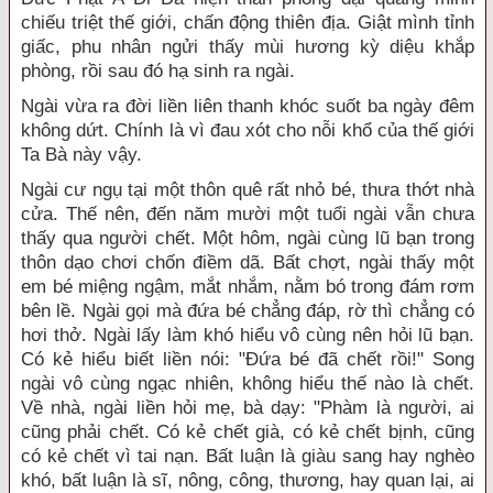
chiếu triệt thế giới, chấn động thiên địa. Giật mình tỉnh
giấc, phu nhân ngửi thấy mùi hương kỳ diệu khắp
phòng, rồi sau đó hạ sinh ra ngài.
Ngài vừa ra đời liền liên thanh khóc suốt ba ngày đêm
không dứt. Chính là vì đau xót cho nỗi khổ của thế giới
Ta Bà này vậy.
Ngài cư ngụ tại một thôn quê rất nhỏ bé, thưa thớt nhà
cửa. Thế nên, đến năm mười một tuổi ngài vẫn chưa
thấy qua người chết. Một hôm, ngài cùng lũ bạn trong
thôn dạo chơi chốn điềm dã. Bất chợt, ngài thấy một
em bé miệng ngậm, mắt nhắm, nằm bó trong đám rơm
bên lề. Ngài gọi mà đứa bé chẳng đáp, rờ thì chẳng có
hơi thở. Ngài lấy làm khó hiểu vô cùng nên hỏi lũ bạn.
Có kẻ hiểu biết liền nói: "Ðứa bé đã chết rồi!" Song
ngài vô cùng ngạc nhiên, không hiểu thế nào là chết.
Về nhà, ngài liền hỏi mẹ, bà dạy: "Phàm là người, ai
cũng phải chết. Có kẻ chết già, có kẻ chết bịnh, cũng
có kẻ chết vì tai nạn. Bất luận là giàu sang hay nghèo
khó, bất luận là sĩ, nông, công, thương, hay quan lại, ai