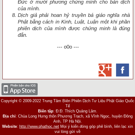
Ðức ở mười phương chứng minh cho bản dịch
của mình.
Dịch giả phải hoan hỷ truyền bá giáo nghĩa nhà
Phật bằng cách in Kinh, Luật, Luận một khi phần
phiên dịch của mình được chứng minh là đ
úng
đắn.
--- o0o ---
Copyright © 2009-2022 Trung Tâm Biên Phiên Dịch Tư Liệu Phật Giáo Quốc
Tế
Biên tập
: Đ.Đ. Thích Quảng Lâm.
Địa chỉ
: Chùa Long Hưng thôn Phương Trạch, xã Vĩnh Ngọc, huyện Đông
Anh, TP Hà Nội.
Website
:
http://www.phathoc.net
Mọi ý kiến đóng góp phê bình, liên lạc xin
vui lòng gửi về