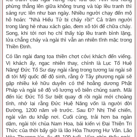
phừng thẳng lên giữa không trung và túp lều tranh thì
sáng rực lên như ban ngày. Nhiều người chạy đến mộ
hô hoán: "Nhà Hiếu Tử bị cháy rồi!" Cả trăm người
trong làng hè nhau xách gáo, đem xô tới để chữa cháy.
Song, khi tới nơi họ chỉ thấy túp lều tranh bình lặng,
lửa chẳng cháy và ngài thì vẫn an nhiên tĩnh mặc trong
Thiền Ðịnh.
Có lần ngài đang tọa thiền chợt cóvị khách đến viếng.
Vị khách ấy, ngạc nhiên thay, chính là Lục Tổ Huệ
Năng! Ðức Tổ Sư dạy ngài rằng trong tương lai ngài sẽ
đi tới Mỹ quốc để độ sinh, rằng ở Tây phương ngài sẽ
gặp nhiều kẻ hữu duyên có thể hoằng dương Phật
Pháp và ngài sẽ độ vô lượng vô biên chúng sanh. Mãi
đến lúc Ðức Tổ Sư biệt quay đi rồi ngài mới choàng
tỉnh, nhớ lại rằng Ðức Huệ Năng vốn là người đời
Ðường, 1200 năm về trước. Sau Ð? Nhị Thế chiến,
ngài vân du khắp nơi. Cuối cùng, trải hơn ba ngàn
dặm, ngài tới chùa Nam Hoa, bái kiến vị Ðại Thiện Tri
Thức của thời bấy giờ là lão Hòa Thượng Hư Vân. Lão