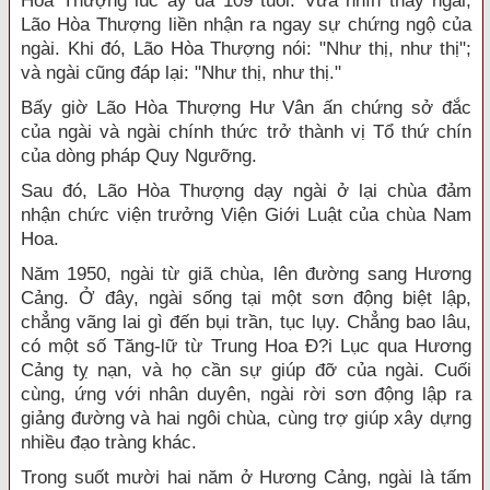
Hòa Thượng lúc ấy đã 109 tuổi. Vừa nhìn thấy ngài,
Lão Hòa Thượng liền nhận ra ngay sự chứng ngộ của
ngài. Khi đó, Lão Hòa Thượng nói: "Như thị, như thị";
và ngài cũng đáp lại: "Như thị, như thị."
Bấy giờ Lão Hòa Thượng Hư Vân ấn chứng sở đắc
của ngài và ngài chính thức trở thành vị Tổ thứ chín
của dòng pháp Quy Ngưỡng.
Sau đó, Lão Hòa Thượng dạy ngài ở lại chùa đảm
nhận chức viện trưởng Viện Giới Luật của chùa Nam
Hoa.
Năm 1950, ngài từ giã chùa, lên đường sang Hương
Cảng. Ở đây, ngài sống tại một sơn động biệt lập,
chẳng vãng lai gì đến bụi trần, tục lụy. Chẳng bao lâu,
có một số Tăng-lữ từ Trung Hoa Ð?i Lục qua Hương
Cảng tỵ nạn, và họ cần sự giúp đỡ của ngài. Cuối
cùng, ứng với nhân duyên, ngài rời sơn động lập ra
giảng đường và hai ngôi chùa, cùng trợ giúp xây dựng
nhiều đạo tràng khác.
Trong suốt mười hai năm ở Hương Cảng, ngài là tấm