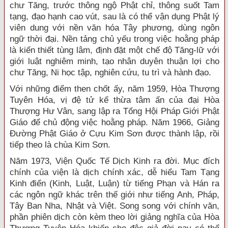
chư Tăng, trước thông ngộ Phật chỉ, thông suốt Tam
tạng, đạo hạnh cao vút, sau là có thể vận dụng Phật lý
viên dung với nền văn hóa Tây phương, dùng ngôn
ngữ thời đại. Nền tảng chủ yếu trong việc hoằng pháp
là kiến thiết tùng lâm, định đặt một chế độ Tăng-lữ với
giới luật nghiêm minh, tạo nhân duyên thuận lợi cho
chư Tăng, Ni học tập, nghiên cứu, tu trì và hành đạo.
Với những điểm then chốt ấy, năm 1959, Hòa Thượng
Tuyên Hóa, vị đệ tử kế thừa tâm ấn của đại Hòa
Thượng Hư Vân, sang lập ra Tổng Hội Pháp Giới Phật
Giáo để chủ động việc hoằng pháp. Năm 1966, Giảng
Ðường Phật Giáo ở Cựu Kim Sơn được thành lập, rồi
tiếp theo là chùa Kim Sơn.
Năm 1973, Viện Quốc Tế Dịch Kinh ra đời. Mục đích
chính của viện là dịch chính xác, dễ hiểu Tam Tạng
Kinh điển (Kinh, Luật, Luận) từ tiếng Phạn và Hán ra
các ngôn ngữ khác trên thế giới như tiếng Anh, Pháp,
Tây Ban Nha, Nhật và Việt. Song song với chính văn,
phần phiên dịch còn kèm theo lời giảng nghĩa của Hòa