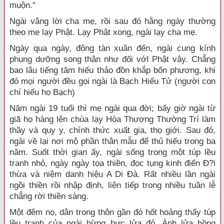
muộn."
Ngài vâng lời cha mẹ, rồi sau đó hằng ngày thường
theo mẹ lạy Phật. Lạy Phật xong, ngài lạy cha mẹ.
Ngày qua ngày, đông tàn xuân đến, ngài cung kính
phụng dưỡng song thân như đối vớI Phật vậy. Chẳng
bao lâu tiếng tăm hiếu thảo đồn khắp bốn phương, khi
đó mọi người đều gọi ngài là Bạch Hiếu Tử (người con
chí hiếu họ Bạch)
Năm ngài 19 tuổi thì mẹ ngài qua đời; bấy giờ ngài từ
giã họ hàng lên chùa lạy Hòa Thượng Thường Trí làm
thầy và quy y, chính thức xuất gia, thọ giới. Sau đó,
ngài về lại nơi mộ phần thân mẫu để thủ hiếu trong ba
năm. Suốt thời gian ấy, ngài sống trong một túp lều
tranh nhỏ, ngày ngày tọa thiền, đọc tụng kinh điển Ð?i
thừa và niệm danh hiệu A Di Ðà. Rất nhiều lần ngài
ngồi thiền rồi nhập định, liên tiếp trong nhiều tuần lễ
chẳng rời thiền sàng.
Một đêm nọ, dân trong thôn gần đó hốt hoảng thấy túp
lều tranh của ngài hừng hực lửa đỏ. Ánh lửa hồng