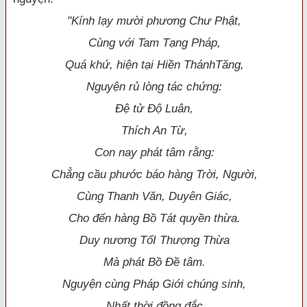
"Kính lạy mười phương Chư Phật,
Cùng với Tam Tạng Pháp,
Quá khứ, hiện tại Hiền ThánhTăng,
Nguyện rủ lòng tác chứng:
Ðệ tử Ðộ Luân,
Thích An Từ,
Con nay phát tâm rằng:
Chẳng cầu phước báo hàng Trời, Người,
Cùng Thanh Văn, Duyên Giác,
Cho đến hà
ng Bồ Tát quyền thừa.
Duy nương TốI Thượng Thừa
Mà phát Bồ Ðề tâm.
Nguyện cùng Pháp Giới chúng sinh,
Nhất thời đồng đắc