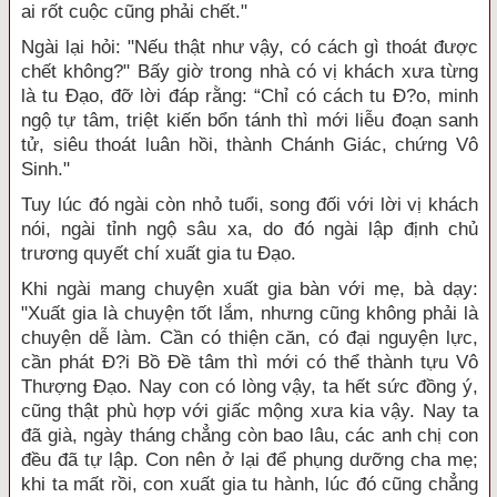
ai rốt cuộc cũng phải chết."
Ngài lại hỏi: "Nếu thật như vậy, có cách gì thoát được
chết không?" Bấy giờ trong nhà có vị khách xưa từng
là tu Ðạo, đỡ lời đáp rằng: “Chỉ có cách tu Ð?o, minh
ngộ tự tâm, triệt kiến bổn tánh thì mới liễu đoạn sanh
tử, siêu thoát luân hồi, thành Chánh Giác, chứng Vô
Sinh."
Tuy lúc đó ngài còn nhỏ tuổi, song đối với lời vị khách
nói, ngài tỉnh ngộ sâu xa, do đó ngài lập định chủ
trương quyết chí xuất gia tu Ðạo.
Khi ngài mang chuyện xuất gia bàn với mẹ, bà dạy:
"Xuất gia là chuyện tốt lắm, nhưng cũng không phải là
chuyện dễ làm. Cần có thiện căn, có đại nguyện lực,
cần phát Ð?i Bồ Ðề tâm thì mới có thể thành tựu Vô
Thượng Ðạo. Nay con có lòng vậy, ta hết sức đồng ý,
cũng thật phù hợp với giấc mộng xưa kia vậy. Nay ta
đã già, ngày tháng chẳng còn bao lâu, các anh chị con
đều đã tự lập. Con nên ở lại để phụng dưỡng cha mẹ;
khi ta mất rồi, con xuất gia tu hành, lúc đó cũng chẳng