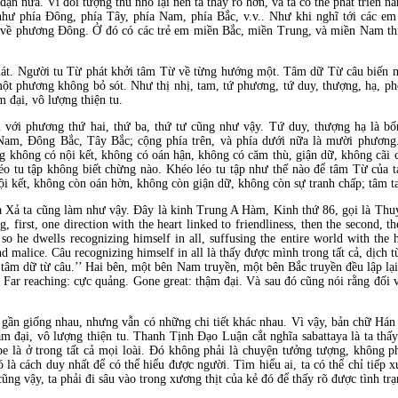
n nữa. Vì đối tượng thu nhỏ lại nên ta thấy rõ hơn, và ta có thể phát triển n
hư phía Đông, phía Tây, phía Nam, phía Bắc, v.v.. Như khi nghĩ tới các em
 về phương Đông. Ở đó có các trẻ em miền Bắc, miền Trung, và miền Nam thi
uát. Người tu Từ phát khởi tâm Từ về từng hướng một. Tâm dữ Từ câu biến m
ột phương không bỏ sót. Như thị nhị, tam, tứ phương, tứ duy, thượng, hạ, phổ
m đại, vô lượng thiện tu.
i với phương thứ hai, thứ ba, thứ tư cũng như vậy. Tứ duy, thượng hạ là bố
, Đông Bắc, Tây Bắc; cộng phía trên, và phía dưới nữa là mười phương. P
g không có nội kết, không có oán hận, không có căm thù, giận dữ, không cãi c
léo tu tập không biết chừng nào. Khéo léo tu tập như thế nào để tâm Từ của ta 
i kết, không còn oán hờn, không còn giận dữ, không còn sự tranh chấp; tâm ta
và Xả ta cũng làm như vậy. Đây là kinh Trung A Hàm, Kinh thứ 86, gọi là Th
, first, one direction with the heart linked to friendliness, then the second, th
 he dwells recognizing himself in all, suffusing the entire world with the he
d malice. Câu recognizing himself in all là thấy được mình trong tất cả, dịch t
 ‘‘tâm dữ từ câu.’’ Hai bên, một bên Nam truyền, một bên Bắc truyền đều lập l
. Far reaching: cực quảng. Gone great: thậm đại. Và sau đó cũng nói rằng đối
gần giống nhau, nhưng vẫn có những chi tiết khác nhau. Vì vậy, bản chữ Hán d
m đại, vô lượng thiện tu. Thanh Tịnh Đạo Luận cắt nghĩa sabattaya là ta thấy 
bbe là ở trong tất cả mọi loài. Đó không phải là chuyện tưởng tượng, không 
là cách duy nhất để có thể hiểu được người. Tìm hiểu ai, ta có thể chỉ tiếp x
ũng vậy, ta phải đi sâu vào trong xương thịt của kẻ đó để thấy rõ được tình t