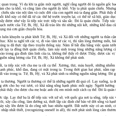
ất quan trọng. Ví dụ khi ta giận một người, nghĩ rằng người đó là nguồn gốc b
làm cho ta khổ, và cũng làm cho người ấy khổ. Vậy ta phải quán chiếu. Nhưng
n chiếu sâu vào nội tâm và cuộc đời của con người mà ta đang giận. Phải thấ
i khổ này có thể đã từ các thế hệ trước truyền lại, có thể từ xã hội, giáo dụ
hấy được như vậy là tiếp xúc trực tiếp và sâu sắc. Đó là quán chiếu. Tiếp xú
mạch nước của Từ, Bi, Hỷ, Xả đã trào lên thì những nội kết, những khổ đau c
tụng mà cơn giận chuyển hóa.
 luôn khuyên ta phát khởi Từ, Bi, Hỷ, và Xả đối với những người ta thân cận t
ọc. Khi ta nghĩ tới các vị, đi vào tâm tư các vị, thì tấm lòng thương mến, bi
úng ta đã thực tập theo truyền thống này. Năm lễ bắt đầu bằng việc quán tư
một lạy ta đồng thời quán chiếu, làm nảy sinh trong lòng những năng lượng
vào trong gia đình tâm linh của ta, không thể thấy rõ được Thầy, được các vị
nguồn năng lượng của Từ, Bi, Hỷ, Xả không thể phát sinh.
đất, ta tiếp xúc với cha mẹ ta rất cụ thể. Xương, thịt, máu huyết, những nhiễm
 hạnh phúc, khổ đau, đang có mặt trong ta. Trong thời gian hai phút, nằm rạp
đi vào trong ta. Từ, Bi, Hỷ, và Xả phát sinh ra những nguồn năng lượng. Đó gọ
i ta thương. Người ta thương có thể là những người đã quá cố. Lạy xuống, ta
ng ước cho họ vui tươi, có khả năng sống hạnh phúc mỗi ngày. Người hướng 
hải thấy cho được cha mẹ hoặc anh chị em mình một cách cụ thể. Đó là quán 
c tập. Lạy thứ ba là để tiếp xúc với xứ sở, với quốc gia nơi ta sống, tiếp xúc
cõi, xây cầu cống, làm đường xá, thiết lập các định chế bảo vệ đời sống và hạ
này xây lên được là do công sức bao nhiêu người. Đất nước này có an ninh, có t
nhập nhất thiết, (recognizing oneself in all), thì mới phát sinh lòng cảm thươ