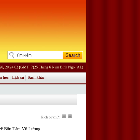
026, 20:24:02 (GMT+7)25 Tháng 6 Năm Bính Ngọ (ÂL)
n học
Lịch sử
Sách khác
Kích cỡ chữ:
p về Bốn Tâm Vô Lượng.