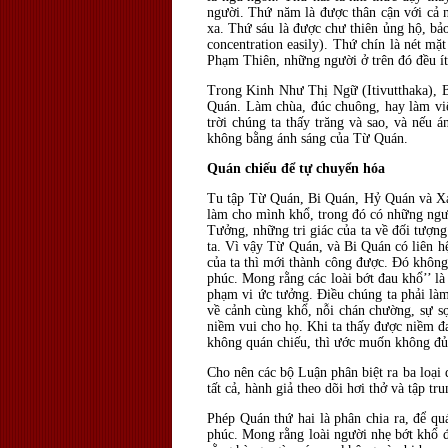
người. Thứ năm là được thân cận với cả n
xa. Thứ sáu là được chư thiên ủng hộ, bảo
concentration easily). Thứ chín là nét mặt
Phạm Thiên, những người ở trên đó đều í
Trong Kinh Như Thị Ngữ (Itivutthaka), B
Quán. Làm chùa, đúc chuông, hay làm việ
trời chúng ta thấy trăng và sao, và nếu á
không bằng ánh sáng của Từ Quán.
Quán chiếu để tự chuyển hóa
Tu tập Từ Quán, Bi Quán, Hỷ Quán và Xả Q
làm cho mình khổ, trong đó có những người
Tưởng, những tri giác của ta về đối tượng.
ta. Vì vậy Từ Quán, và Bi Quán có liên hệ 
của ta thì mới thành công được. Đó không
phúc. Mong rằng các loài bớt đau khổ’’ là
phạm vi ức tưởng. Điều chúng ta phải làm 
về cảnh cùng khổ, nỗi chán chường, sự sợ
niềm vui cho họ. Khi ta thấy được niềm đa
không quán chiếu, thì ước muốn không đ
Cho nên các bộ Luận phân biệt ra ba loại 
tất cả, hành giả theo dõi hơi thở và tập t
Phép Quán thứ hai là phân chia ra, để quá
phúc. Mong rằng loài người nhẹ bớt khổ đ