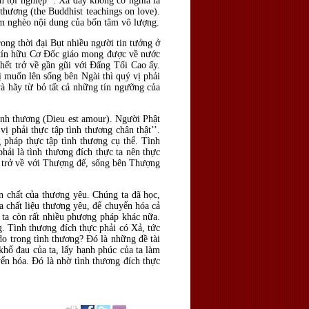
n tội nghiệp’’. Xả đây không có nghĩa là
thương (the Buddhist teachings on love).
làm nghèo nội dung của bốn tâm vô lượng.
rong thời đại Bụt nhiều người tin tưởng ở
 tín hữu Cơ Đốc giáo mong được về nước
hết trở về gần gũi với Đấng Tối Cao ấy.
 muốn lên sống bên Ngài thì quý vị phải
à hãy từ bỏ tất cả những tín ngưỡng của
ình thương (Dieu est amour). Người Phật
 phải thực tập tình thương chân thật’’.
 pháp thực tập tình thương cụ thể. Tình
ải là tình thương đích thực ta nên thực
n trở về với Thượng đế, sống bên Thượng
 chất của thương yêu. Chúng ta đã học,
a chất liệu thương yêu, để chuyển hóa cả
 ta còn rất nhiều phương pháp khác nữa.
g. Tình thương đích thực phải có Xả, tức
do trong tình thương? Đó là những đề tài
 khổ đau của ta, lấy hạnh phúc của ta làm
yển hóa. Đó là nhờ tình thương đích thực