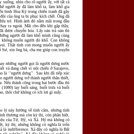
 xuống, nhìn cho rõ người ấy, với tất cả
hế người ấy đã làm khổ ta, làm khổ gia
ến binh Hoa Kỳ trong chiến tranh đã gây
đội của ông ta bị phục kích chết. Ông đã
 đứa trẻ. Hình ảnh đó nằm mãi trong đầu
chạy ra ngoài. Mãi cho đến khi gặp thầy,
 đã được chuyển hóa. Lấy oán trả oán thì
 những người đã làm khổ mình cũng cùng
Con không muốn người đó khổ. Con không
vui. Thật tình con mong muốn người ấy
ổ Sư, xin ông bà, cha mẹ giúp con truyền
 hay những người gọi là người dưng nước
ết và đang chết vì nội chiến ở Sarajevo,
ọ là ‘‘người dưng’’. Sau khi đã tiếp xúc
o người dưng trở thành người thân thiết,
a. Nếu thành công trong hai bước đầu thì
(1080) lạy buổi sáng, buổi trưa và buổi
o, thôi chứ không có ích lợi gì mấy.
 lý này hướng về tình cảm, nhưng tình
nh thương mà còn kỳ thị, còn phân biệt,
 liệu của Từ, Hỷ, và Xả. Hỷ mà không có
t, kỳ thị, nhưng không có nghĩa là trốn
 là indifference. Xả đây có nghĩa là Bất