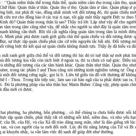
 ‘‘Quán niệm thân thể trong thân thể, quán niệm cảm thọ trong cảm thọ, quá
’ Chữ Hán: Quán thân ư thân. Quán thọ ư thọ. Quán tâm ư tâm. Quán pháp ư p
êng biệt, mà phải đi vào, đồng nhất mình với đối tượng đó, thì quán chiếu mớ
i cứu trợ cho đồng bào ở các trại tị nạn, tôi gặp một thầy người Đức tu theo
Kinh đó? Quán thân trong thân là sao? Thầy trả lời: Lặp như vậy để cho ngườ
án tâm trong tâm cũng như vậy, để nhắc cho người ta nhớ đây là quán tâm tro
mạnh không cần thiết. Rồi tôi cắt nghĩa rằng quán tâm trong tâm là mình đừn
ó. Mình phải phá được ranh giới giữa chủ thể quán chiếu và đối tượng được q
Bụt, sự thực tập quán chiếu phải căn cứ trên nguyên tắc bất nhị. Đối tượng m
ối riêng biệt thì kết quả sự quán chiếu không thành tựu. Thầy ấy đã hiểu và đã
 mất ranh giới giữa chủ thể và đối tượng thì lúc đó trí tuệ thật sự mới phát hi
đối tượng kia vẫn còn tách biệt ở ngoài ta, thì ta chưa có tuệ giác. Điều nà
 và những đối tượng của các tâm hành khác. Quán thân như thân. Quán thọ n
uber, trong tác phẩm I and Thou cũng nói những kinh nghiệm tương tự. Ông n
 một đối tượng cứng ngắc, gọi là It. Liên hệ giữa tín đồ với thượng đế không t
 hệ I - Thou. Trong khi tiếp xúc, làm sao cái bản ngã của ta phải được tan ra, 
c. Đó là phương pháp của nhà thần học Matin Buber. Cũng vậy, phép quán chiếu
bắt đầu mới có được.
 hai phương, ba phương, bốn phương... có thể chúng ta chưa hiểu được nỗi 
hực tập quán chiếu, phải thấy rất rõ những nỗi khổ, niềm đau, và nhu yếu hạ
 của Bi, của Hỷ, và của Xả đã trào dâng sung mãn, như là đào giếng tới lúc
u tan, và con người của ta mới đổi mới. Lúc đó thì năng lượng của Từ và Bi
 ai khuyên nhắc, ta vẫn làm việc độ sanh để giúp đời như thường.