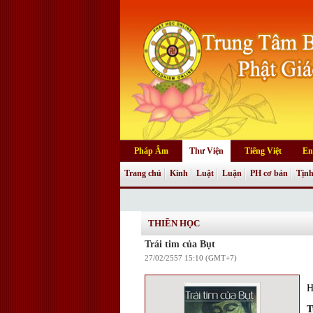
Pháp Âm
Thư Viện
Tiếng Việt
En
Trang chủ
Kinh
Luật
Luận
PH cơ bản
Tịnh
THIỀN HỌC
Trái tim của Bụt
27/02/2557 15:10 (GMT+7)
H
T