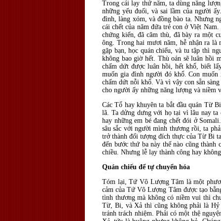
Trong cái lạy thứ năm, ta dùng năng lượng
những yếu đuối, và sai lầm của người ấy
đình, làng xóm, và đồng bào ta. Nhưng n
cái chết của năm đứa trẻ con ở Việt Nam.
chứng kiến, đã căm thù, đã bày ra một cu
ông. Trong hai mươi năm, hễ nhận ra là m
gặp bạn, học quán chiếu, và tu tập thì ng
không bao giờ hết. Thù oán sẽ luân hồi
chấm dứt được luân hồi, hết khổ, biết l
muốn gia đình người đó khổ. Con muốn 
chấm dứt nỗi khổ. Và vì vậy con sẵn sàng
cho người ấy những năng lượng và niềm vui
Các Tổ hay khuyên ta bắt đầu quán Từ Bi
lã. Ta dửng dưng với họ tại vì lâu nay t
hay những em bé đang chết đói ở Somali. 
sâu sắc với người mình thương rồi, ta phả
trở thành đối tượng đích thực của Từ Bi t
đến bước thứ ba này thế nào cũng thành c
chiều. Nhưng lễ lạy thành công hay không,
Quán chiếu để tự chuyển hóa
Tóm lại, Tứ Vô Lượng Tâm là một phương
cảm của Tứ Vô Lượng Tâm được tạo bằng ch
tình thương mà không có niềm vui thì ch
Từ, Bi, và Xả thì cũng không phải là Hỷ 
tránh trách nhiệm. Phải có một thệ nguyệ