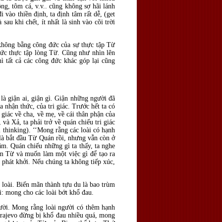
g, tôm cá, v.v.. cũng không sợ hãi lánh
 vào thiền định, ta định tâm rất dễ, (get
au khi chết, ít nhất là sinh vào cõi trời
 không bằng công đức của sự thực tập Từ
đức thực tập lòng Từ. Cũng như nhìn lên
hì tất cả các công đức khác góp lại cũng
à giận ai, giận gì. Giận những người đã
 nhận thức, của tri giác. Trước hết ta có
i giác về cha, về mẹ, về cái thân phận của
 và Xả, ta phải trở về quán chiếu tri giác
thinking). ‘‘Mong rằng các loài có hạnh
 là bắt đầu Từ Quán rồi, nhưng vẫn còn ở
âm. Quán chiếu những gì ta thấy, ta nghe
âm Từ và muốn làm một việc gì để tạo ra
 phát khởi. Nếu chúng ta không tiếp xúc,
 loài. Biến mãn thành tựu du là bao trùm
ói: mong cho các loài bớt khổ đau.
người. Mong rằng loài người có thêm hạnh
arajevo đừng bị khổ đau nhiều quá, mong