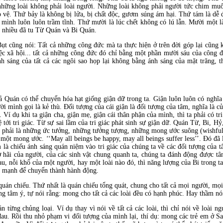
hững loài không phải loài người. Những loài không phải người tức chim muôn
 vệ. Thứ bảy là không bị lửa, bị chất độc, gươm súng ám hại. Thứ tám là dễ đi
 mình luôn luôn trầm tĩnh. Thứ mười là lúc chết không có lú lẫn. Mười một là s
t nhiều đã tu Từ Quán và Bi Quán.
ụt cũng nói: Tất cả những công đức mà ta thực hiện ở trên đời góp lại cũng
c xã hội... tất cả những công đức đó chỉ bằng một phần mười sáu của công 
nh sáng của tất cả các ngôi sao họp lại không bằng ánh sáng của mặt trăng, t
uán có thể chuyển hóa hạt giống giận dữ trong ta. Giận luôn luôn có nghĩa l
 mình gọi là kẻ thù. Đối tượng của cái giận là đối tượng của tâm, nghĩa là của
 Ví dụ khi ta giận cha, giận mẹ, giận cái thân phận của mình, thì ta phải có tr
tới tri giác. Từ sự sai lầm của tri giác phát sinh sự giận dữ. Quán Từ, Bi, Hỷ,
 phải là những ức tưởng, những tưởng tượng, những mong ước suông (wishful 
 một mong ước. ‘‘May all beings be happy, may all beings suffer less’’. Đó đã
là chiếu ánh sáng quán niệm vào tri giác của chúng ta về các đối tượng của t
 hãi của người, của các sinh vật chung quanh ta, chúng ta đánh động được t
u, nỗi khổ của một người, hay một loài nào đó, thì năng lượng của Bi trong ta
ủ mạnh để chuyển thành hành động.
quán chiếu. Thứ nhất là quán chiếu tổng quát, chung cho tất cả mọi người, mọi
rung tâm ý, tự nói rằng: mong cho tất cả các loài đều có hạnh phúc. Hay thầm n
n từng chủng loại. Ví dụ thay vì nói về tất cả các loài, thì chỉ nói về loài 
au. Rồi thu nhỏ phạm vi đối tượng của mình lại, thí dụ: mong các trẻ em ở S