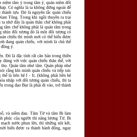
n niệm tâm ý trong tâm ý, quán niệm đối
háp. Có nghĩa là ta không đứng ngoài để
i thành tựu. Đó là nguyên tắc quán chiếu
 Nam Tông. Trong khi ngồi thuyền ra trại
i ta nhớ đây là quán thân chứ không phải
ng tâm chứ không phải là quán tâm trong
g nhìn đối tượng đó là một đối tượng có
uán chiếu thì mình mới có thể hiểu được
ình đang quán chiếu, với mình là chủ thể
 đồng ý.
ện. Đó là đặc tính rất căn bản trong thiền
y đúng với việc quán chiếu thân thể, với
hư thọ. Quán tâm như tâm. Quán pháp như
ói rằng khi mình quán chiếu và tiếp xúc
hể là liên hệ I - It, (không phải liên hệ
hòa nhập với đối tượng quán chiếu, thì ta
 trong đạo Bụt là phải đi vào, trở thành
khổ, và niềm đau. Tâm Từ và tâm Bi làm
nh phúc của người thì năng lượng Từ, Bi
 mạch nước phun lên, thì những nội kết,
 mới biến được ra thành hành động, ngay