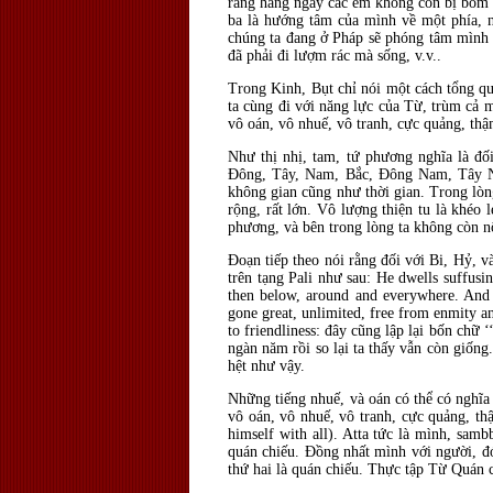
rằng hàng ngày các em không còn bị bom đạ
ba là hướng tâm của mình về một phía, n
chúng ta đang ở Pháp sẽ phóng tâm mình
đã phải đi lượm rác mà sống, v.v..
Trong Kinh, Bụt chỉ nói một cách tổng q
ta cùng đi với năng lực của Từ, trùm cả m
vô oán, vô nhuế, vô tranh, cực quảng, thậ
Như thị nhị, tam, tứ phương nghĩa là đố
Đông, Tây, Nam, Bắc, Đông Nam, Tây Nam
không gian cũng như thời gian. Trong lòn
rộng, rất lớn. Vô lượng thiện tu là khéo 
phương, và bên trong lòng ta không còn nộ
Đoạn tiếp theo nói rằng đối với Bi, Hỷ, 
trên tạng Pali như sau: He dwells suffusing
then below, around and everywhere. And so
gone great, unlimited, free from enmity an
to friendliness: đây cũng lập lại bốn chữ
ngàn năm rồi so lại ta thấy vẫn còn giống
hệt như vậy.
Những tiếng nhuế, và oán có thể có nghĩa 
vô oán, vô nhuế, vô tranh, cực quảng, thậ
himself with all). Atta tức là mình, sam
quán chiếu. Đồng nhất mình với người, đó 
thứ hai là quán chiếu. Thực tập Từ Quán c