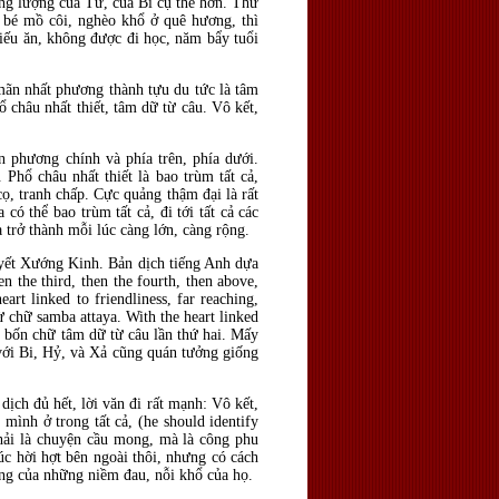
ăng lượng của Từ, của Bi cụ thể hơn. Thứ
 bé mồ côi, nghèo khổ ở quê hương, thì
ếu ăn, không được đi học, năm bẩy tuổi
ãn nhất phương thành tựu du tức là tâm
 châu nhất thiết, tâm dữ từ câu. Vô kết,
n phương chính và phía trên, phía dưới.
hổ châu nhất thiết là bao trùm tất cả,
ọ, tranh chấp. Cực quảng thậm đại là rất
có thể bao trùm tất cả, đi tới tất cả các
 trở thành mỗi lúc càng lớn, càng rộng.
uyết Xướng Kinh. Bản dịch tiếng Anh dựa
en the third, then the fourth, then above,
art linked to friendliness, far reaching,
ừ chữ samba attaya. With the heart linked
ại bốn chữ tâm dữ từ câu lần thứ hai. Mấy
 với Bi, Hỷ, và Xả cũng quán tưởng giống
ịch đủ hết, lời văn đi rất mạnh: Vô kết,
mình ở trong tất cả, (he should identify
phải là chuyện cầu mong, mà là công phu
úc hời hợt bên ngoài thôi, nhưng có cách
rạng của những niềm đau, nỗi khổ của họ.