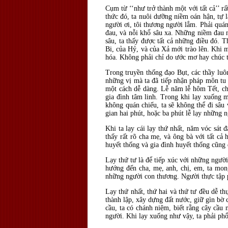
Cụm từ ‘‘như trở thành một với tất cả’’ r
thức đó, ta nuôi dưỡng niềm oán hận, tự 
người ơi, tôi thương người lắm. Phải quá
đau, và nỗi khổ sâu xa. Những niềm đau nỗ
sâu, ta thấy được tất cả những điều đó. T
Bi, của Hỷ, và của Xả mới trào lên. Khi 
hóa. Không phải chỉ do ước mơ hay chúc 
Trong truyền thống đạo Bụt, các thầy luôn
những vị mà ta đã tiếp nhận pháp môn tu h
một cách dễ dàng. Lễ năm lễ hôm Tết, ch
gia đình tâm linh. Trong khi lạy xuống 
không quán chiếu, ta sẽ không thể đi sâu 
gian hai phút, hoặc ba phút lễ lạy những 
Khi ta lạy cái lạy thứ nhất, năm vóc sát 
thấy rất rõ cha mẹ, và ông bà với tất cả
huyết thống và gia đình huyết thống cũng 
Lạy thứ tư là để tiếp xúc với những ngườ
hướng đến cha, mẹ, anh, chị, em, ta mo
những người con thương. Người thực tập p
Lạy thứ nhất, thứ hai và thứ tư đều dễ thự
thành lập, xây dựng đất nước, giữ gìn bờ 
cầu, ta có chánh niệm, biết rằng cây cầu 
người. Khi lạy xuống như vậy, ta phải phổ 