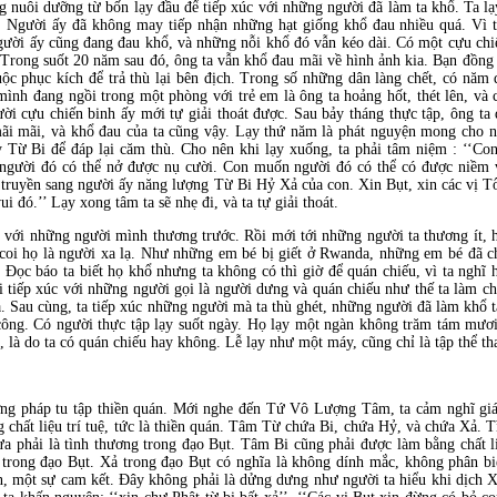
 nuôi dưỡng từ bốn lạy đầu để tiếp xúc với những người đã làm ta khổ. Ta lạy
. Người ấy đã không may tiếp nhận những hạt giống khổ đau nhiều quá. Vì t
gười ấy cũng đang đau khổ, và những nỗi khổ đó vẫn kéo dài. Có một cựu chi
 Trong suốt 20 năm sau đó, ông ta vẫn khổ đau mãi về hình ảnh kia. Bạn đồng 
ộc phục kích để trả thù lại bên địch. Trong số những dân làng chết, có năm
ình đang ngồi trong một phòng với trẻ em là ông ta hoảng hốt, thét lên, và 
ười cựu chiến binh ấy mới tự giải thoát được. Sau bảy tháng thực tập, ông ta
 mãi mãi, và khổ đau của ta cũng vậy. Lạy thứ năm là phát nguyện mong cho
ấy Từ Bi để đáp lại căm thù. Cho nên khi lạy xuống, ta phải tâm niệm : ‘‘
người đó có thể nở được nụ cười. Con muốn người đó có thể có được niềm 
 truyền sang người ấy năng lượng Từ Bi Hỷ Xả của con. Xin Bụt, xin các vị T
 đó.’’ Lạy xong tâm ta sẽ nhẹ đi, và ta tự giải thoát.
 với những người mình thương trước. Rồi mới tới những người ta thương ít,
a coi họ là người xa lạ. Như những em bé bị giết ở Rwanda, những em bé đã ch
Đọc báo ta biết họ khổ nhưng ta không có thì giờ để quán chiếu, vì ta nghĩ h
i tiếp xúc với những người gọi là người dưng và quán chiếu như thế ta làm ch
a. Sau cùng, ta tiếp xúc những người mà ta thù ghét, những người đã làm khổ t
ông. Có người thực tập lạy suốt ngày. Họ lạy một ngàn không trăm tám mươi 
 là do ta có quán chiếu hay không. Lễ lạy như một máy, cũng chỉ là tập thể tha
 pháp tu tập thiền quán. Mới nghe đến Tứ Vô Lượng Tâm, ta cảm nghĩ giáo
ất liệu trí tuệ, tức là thiền quán. Tâm Từ chứa Bi, chứa Hỷ, và chứa Xả. Tì
ưa phải là tình thương trong đạo Bụt. Tâm Bi cũng phải được làm bằng chất
trong đạo Bụt. Xả trong đạo Bụt có nghĩa là không dính mắc, không phân biệ
n, một sự cam kết. Đây không phải là dửng dưng như người ta hiểu khi dịch Xả