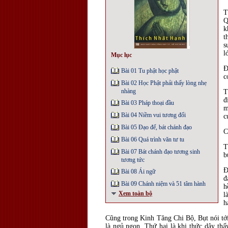
T
Q
k
t
s
l
Mục lục
Đ
Bài 01 Tu phật học phật
c
Bài 02 Học Phật phải thấy lòng nhẹ
nhàng
T
đ
Bài 03 Pháp thoại đầu
m
Bài 04 Niềm vui tương đối
c
Bài 05 Đạo đế, bát chánh đạo
C
Bài 06 Quá trình văn tư tu
T
Bài 07 Bát chánh đạo tương sinh
b
tương tức
Đ
Bài 08 Ái ngữ
đ
Bài 09 Chánh niệm và 51 tâm hành
h
Xem toàn bộ
l
h
Cũng trong Kinh Tăng Chi Bộ, Bụt nói tới
là ngủ ngon. Thứ hai là khi thức dậy th