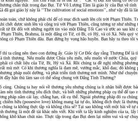
a khấn nguyện: ‘‘xin chư Phật từ bi bất xả’’. ‘‘Các vị Bụt xin đừng có bỏ co
 thương chân thật trong đạo Bụt. Tứ Vô Lượng Tâm là giáo lý của Bụt về tình 
 đã gọi giáo lý này là ‘‘The cultivation of social emotions’’, như vậy đã là 
t hoàn toàn, chứ không phải chỉ để có mục đích sanh lên cõi trời Phạm Thiên. T
hi chết được sinh lên và cộng trú với Phạm Thiên, cũng tương tợ như những
rất từ Đi đối với những người tin vào một Đấng Tối Cao và ước ao sau khi c
g Phạm Thiên, Brahma, là một đấng có Từ, có Bi, có Hỷ, và có Xả. Nếu quý vị
Không có Phạm Thiên đâu. Bạn đừng hy vọng hão huyền. Bạn hãy tu theo tôi v
 thì ta cũng nên theo con đường ấy. Giáo lý Cơ Đốc dạy rằng Thượng Đế là t
là tình thương. Nếu muốn được Chúa yêu mến, nếu muốn về nước Chúa, quý vị
 phải có chất liệu của Từ, Bi, Hỷ và Xả. Rồi chúng ta đề nghị những phương
rất mù mờ. Có khi thương nghĩa là đam mê, vướng mắc, khổ đau; đó không ph
 phương pháp nuôi dưỡng, và phát triển tình thương nơi mình. Như thế chuyệ
ười đầy hận thù làm sao có thể sống chung với Đấng Tình Thương?
ùng. Chúng ta hay nói về thương yêu nhưng chúng ta ít nhận biết được bản
làm nên tình thương yêu đích thực, và biết những phương pháp cụ thể để tạo r
ng pháp năm cái lạy, chẳng hạn, rất cụ thể. Ngoài phương pháp đó ra chúng
ng chiếm hữu (possesive love) không mang lại tự do, không đích thực là thươn
 chúng ta không thực tập và không chia sẻ? Tại sao không viết một bài về tự 
nh thương là một đề tài khác nên viết. Khi viết ta lấy kinh nghiệm của ta, lấy
 không khô khan chút nào. Thực tập trong đạo Bụt đem lại niềm vui và sự chu