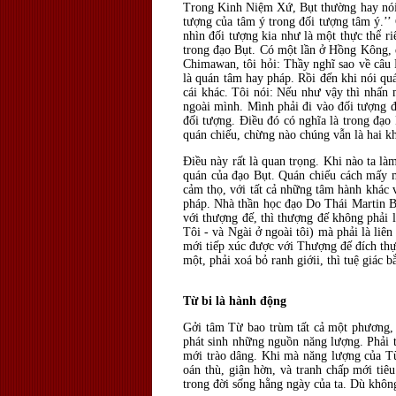
Trong Kinh Niệm Xứ, Bụt thường hay nói :
tượng của tâm ý trong đối tượng tâm ý.’
nhìn đối tượng kia như là một thực thể ri
trong đạo Bụt. Có một lần ở Hồng Kông, đ
Chimawan, tôi hỏi: Thầy nghĩ sao về câu 
là quán tâm hay pháp. Rồi đến khi nói qu
cái khác. Tôi nói: Nếu như vậy thì nhấn 
ngoài mình. Mình phải đi vào đối tượng đ
đối tượng. Điều đó có nghĩa là trong đạo 
quán chiếu, chừng nào chúng vẫn là hai kh
Điều này rất là quan trọng. Khi nào ta làm
quán của đạo Bụt. Quán chiếu cách mấy mà 
cảm thọ, với tất cả những tâm hành khác
pháp. Nhà thần học đạo Do Thái Martin B
với thượng đế, thì thượng đế không phải là
Tôi - và Ngài ở ngoài tôi) mà phải là liên
mới tiếp xúc được với Thượng đế đích thự
một, phải xoá bỏ ranh giớii, thì tuệ giác 
Từ bi là hành động
Gởi tâm Từ bao trùm tất cả một phương,
phát sinh những nguồn năng lượng. Phải t
mới trào dâng. Khi mà năng lượng của Từ,
oán thù, giận hờn, và tranh chấp mới tiê
trong đời sống hằng ngày của ta. Dù không