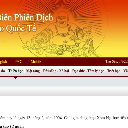
Thứ Sáu, 7/8/2
glish
中文
Mobile
 độ
Thiền học
Mật tông
Đời sống - Xã hội
Đạo đức - Tâm lý học
Triết học
Vă
ôm nay là ngày 13 tháng 2, năm 1994. Chúng ta đang ở tại Xóm Hạ, học tiế
u tập từ quán