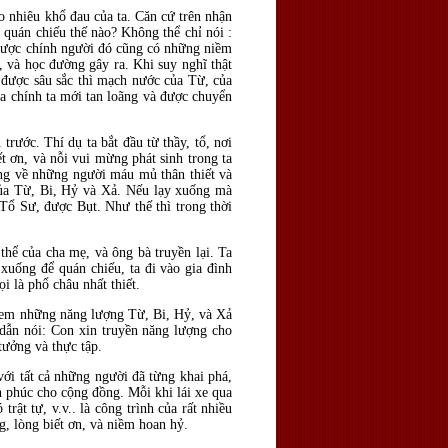
ao nhiêu khổ đau của ta. Căn cứ trên nhận
 quán chiếu thế nào? Không thể chỉ nói :
y được chính người đó cũng có những niềm
c, và học đường gây ra. Khi suy nghĩ thật
c được sâu sắc thì mạch nước của Từ, của
ủa chính ta mới tan loãng và được chuyển
rước. Thí dụ ta bắt đầu từ thầy, tổ, nơi
ết ơn, và nỗi vui mừng phát sinh trong ta
ởng về những người máu mủ thân thiết và
 của Từ, Bi, Hỷ và Xả. Nếu lạy xuống mà
 Tổ Sư, được Bụt. Như thế thì trong thời
 thể của cha mẹ, và ông bà truyền lại. Ta
 xuống để quán chiếu, ta đi vào gia đình
i là phổ châu nhất thiết.
 đem những năng lượng Từ, Bi, Hỷ, và Xả
dẫn nói: Con xin truyền năng lượng cho
tưởng và thực tập.
 với tất cả những người đã từng khai phá,
nh phúc cho cộng đồng. Mỗi khi lái xe qua
rật tự, v.v.. là công trình của rất nhiều
ng, lòng biết ơn, và niềm hoan hỷ.