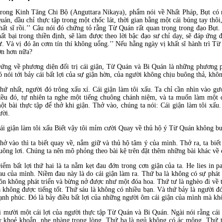
rong Kinh Tăng Chi Bộ (Anguttara Nikaya), phẩm nói về Nhất Pháp, Bụt có n
uán, dầu chỉ thực tập trong một chốc lát, thời gian bằng một cái búng tay thôi,
hất sĩ rồi.’’ Câu nói đó chứng tỏ rằng Từ Quán rất quan trọng trong đạo Bụt. 
hất bại trong thiền định, sẽ làm được theo lời bậc đạo sư chỉ dạy, sẽ đáp ứng
ư. Và vị đó ăn cơm tín thí không uổng.’’ Nếu hằng ngày vị khất sĩ hành trì Từ
ớn hơn nữa?
ứng về phương diện đối trị cái giận, Từ Quán và Bi Quán là những phương p
ó nói tới bảy cái bất lợi của sự giận hờn, của người không chịu buông thả, kh
hứ nhất, người đó trông xấu xí. Cái giận làm tôi xấu. Ta chỉ cần nhìn vào gư
iều đó, tự nhiên ta nghe một tiếng chuông chánh niệm, và ta muốn làm một 
ột bài thực tập để thở khi giận. Thở vào, chúng ta nói: Cái giận làm tôi xấu.
ười.
ái giận làm tôi xấu Biết vậy tôi mỉm cười Quay về thủ hộ ý Từ Quán không bu
hở vào thì ta biết quay về, nắm giữ và thủ hộ tâm ý của mình. Thở ra, ta bi
uông lơi. Chúng ta nên mô phỏng theo bài kệ trên đặt thêm những bài khác về cá
iểm bất lợi thứ hai là ta nằm kẹt đau đớn trong cơn giận của ta. He lies in
au của mình. Niềm đau này là do cái giận làm ra. Thứ ba là không có sự phát
ồn không phát triển và bừng nở được như một đóa hoa. Thứ tư là nghèo đi về 
à không được tiếng tốt. Thứ sáu là không có nhiều bạn. Và thứ bảy là người đó
ạnh phúc. Đó là bảy điều bất lợi của những người ôm cái giận của mình mà kh
 mười một cái lợi của người thực tập Từ Quán và Bi Quán. Ngài nói rằng cái 
ấy khoẻ khoắn, nhẹ nhàng trong lòng. Thứ ba là ngủ không có ác mộng. Thứ t