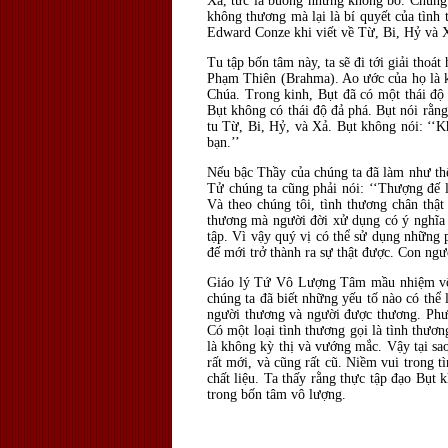
Xả, tức là buông nhưng không bỏ. Chúng t
không thương mà lại là bí quyết của tình
Edward Conze khi viết về Từ, Bi, Hỷ và Xả
Tu tập bốn tâm này, ta sẽ đi tới giải thoá
Phạm Thiên (Brahma). Ao ước của họ là k
Chúa. Trong kinh, Bụt đã có một thái độ 
Bụt không có thái độ đả phá. Bụt nói rằn
tu Từ, Bi, Hỷ, và Xả. Bụt không nói: ‘‘
bạn.’’
Nếu bậc Thầy của chúng ta đã làm như thế
Tử chúng ta cũng phải nói: ‘‘Thượng đế 
Và theo chúng tôi, tình thương chân thật
thương mà người đời xử dụng có ý nghĩa 
tập. Vì vậy quý vị có thể sử dụng những
đế mới trở thành ra sự thật được. Con ng
Giáo lý Tứ Vô Lượng Tâm mầu nhiệm vô c
chúng ta đã biết những yếu tố nào có thể 
người thương và người được thương. Phươ
Có một loại tình thương gọi là tình thươ
là không kỳ thị và vướng mắc. Vậy tại sao
rất mới, và cũng rất cũ. Niềm vui trong tì
chất liệu. Ta thấy rằng thực tập đạo Bụt
trong bốn tâm vô lượng.