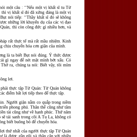
ói một câu : ‘‘Nếu một vị khất sĩ tu Từ
 thì vị khất sĩ đó đã xứng đáng là một vị
Bụt nói tiếp: ‘‘Thầy khất sĩ đó sẽ không
 được những lời khuyến dụ của các vị đạo
 Quán, thì còn công đức gì nhiều hơn, và
háp rất thực tế mà rất mầu nhiệm. Kinh
ông chịu chuyển hóa cơn giận của mình.
ơng là ta biết Bụt nói đúng. Ý thức được
cái gì ngay để nét mặt mình bớt xấu. Có
 Thở ra, chúng ta nói: Biết vậy, tôi mỉm
ông lơi.
ết phải thực tập Từ Quán: Từ Quán không
c điểm bất lợi tiếp theo để thực tập.
 pain. Người giận nằm co quắp trong niềm
 triển phong phú. Thân thể cũng như tâm
tiền tài cũng như về hạnh phúc. Thứ năm
 sẽ tái sanh trong cõi A Tu La, không có
ông biết buông bỏ để chuyển hóa.
lợi thứ nhất của người thực tập Từ Quán
ư là được gần gũi và thân cận với nhiều