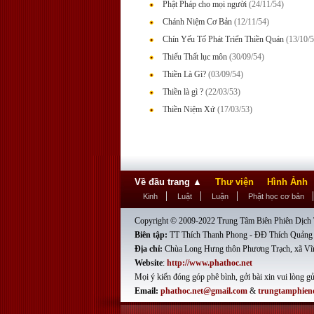
Phật Pháp cho mọi người
(24/11/54)
Chánh Niệm Cơ Bản
(12/11/54)
Chín Yếu Tố Phát Triển Thiền Quán
(13/10/5
Thiếu Thất lục môn
(30/09/54)
Thiền Là Gì?
(03/09/54)
Thiền là gì ?
(22/03/53)
Thiền Niệm Xứ
(17/03/53)
Về đầu trang
▲
Thư viện
Hình Ảnh
Kinh
Luật
Luận
Phật học cơ bản
Copyright © 2009-2022 Trung Tâm Biên Phiên Dịch T
Biên tập:
TT Thích Thanh Phong - ĐĐ Thích Quảng
Địa chỉ:
Chùa Long Hưng thôn Phương Trạch, xã Vĩ
Website
:
http://www.phathoc.net
Mọi ý kiến đóng góp phê bình, gởi bài xin vui lòng gử
Email:
phathoc.net@gmail.com
&
trungtamphien