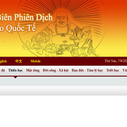
Thứ Sáu, 7/8/2
glish
中文
Mobile
 độ
Thiền học
Mật tông
Đời sống - Xã hội
Đạo đức - Tâm lý học
Triết học
Vă