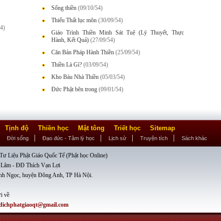
Sống thiền
(09/10/54)
Thiếu Thất lục môn
(30/09/54)
4)
Giáo Trình Thiền Minh Sát Tuệ (Lý Thuyết, Thực
Hành, Kết Quả)
(27/09/54)
Căn Bản Pháp Hành Thiền
(25/09/54)
Thiền Là Gì?
(03/09/54)
Kho Báu Nhà Thiền
(05/03/54)
Đức Phật bên trong
(09/01/54)
Tịnh độ
Thiền học
Mật tông
Triết học
Sitemap
Đời sống
Đạo đức - Tâm lý học
Lịch sử
Truyện tích
Sách khác
ư Liệu Phật Giáo Quốc Tế (Phật học Online)
 Lâm - ĐĐ Thích Vạn Lợi
nh Ngọc, huyện Đông Anh, TP Hà Nội.
i về
dichphatgiaoqt@gmail.com