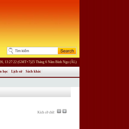
026, 13:27:22 (GMT+7)25 Tháng 6 Năm Bính Ngọ (ÂL)
n học
Lịch sử
Sách khác
Kích cỡ chữ: