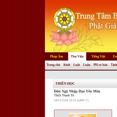
Pháp Âm
Thư Viện
Tiếng Việt
En
Trang chủ
Kinh
Luật
Luận
PH cơ bản
Tịnh
THIỀN HỌC
Đốn Ngộ Nhập Đạo Yếu Môn
Thích Thanh Từ
18/11/2554 10:24 (GMT+7)