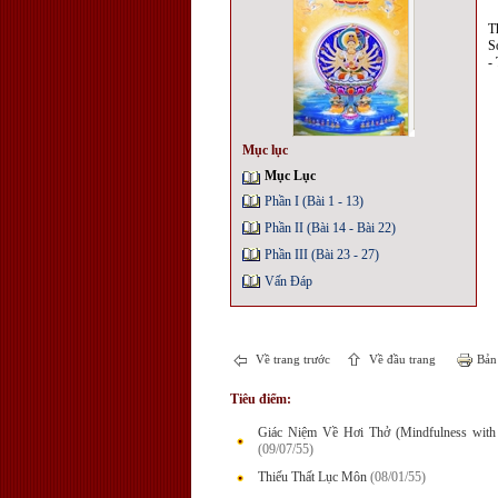
T
S
-
Mục lục
Mục Lục
Phần I (Bài 1 - 13)
Phần II (Bài 14 - Bài 22)
Phần III (Bài 23 - 27)
Vấn Đáp
Về trang trước
Về đầu trang
Bản 
Tiêu điểm:
Giác Niệm Về Hơi Thở (Mindfulness with 
(09/07/55)
Thiếu Thất Lục Môn
(08/01/55)