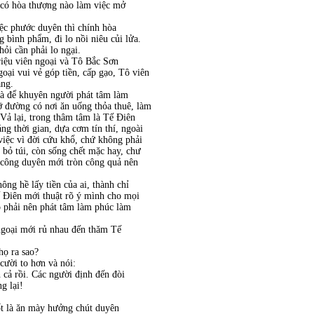
có hòa thượng nào làm việc mở
iệc phước duyên thì chính hòa
g bình phẩm, đi lo nồi niêu củi lửa.
hỏi cần phải lo ngại.
iệu viên ngoại và Tô Bắc Sơn
goại vui vẻ góp tiền, cấp gạo, Tô viên
àng.
à để khuyên người phát tâm làm
lỡ đường có nơi ăn uống thỏa thuê, làm
Vả lại, trong thâm tâm là Tế Điên
 thời gian, dựa cơm tín thí, ngoài
 việc vì đời cứu khổ, chứ không phải
 bỏ túi, còn sống chết mặc hay, chư
 công duyên mới tròn công quả nên
g hề lấy tiền của ai, thành chỉ
ế Điên mới thuật rõ ý mình cho mọi
ó phải nên phát tâm làm phúc làm
ngoại mới rủ nhau đến thăm Tế
:
họ ra sao?
ười to hơn và nói:
h cả rồi. Các người định đến đòi
ng lại!
ốt là ăn mày hưởng chút duyên