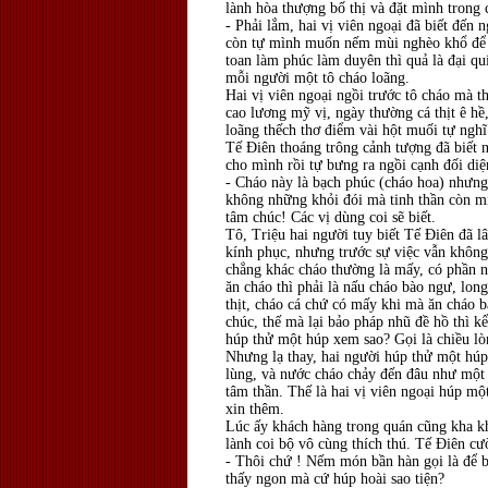
lành hòa thượng bố thị và đặt mình trong
- Phải lắm, hai vị viên ngoại đã biết đến 
còn tự mình muốn nếm mùi nghèo khổ để 
toan làm phúc làm duyên thì quả là đại q
mỗi người một tô cháo loãng.
Hai vị viên ngoại ngồi trước tô cháo mà t
cao lương mỹ vị, ngày thường cá thịt ê hề
loãng thếch thơ điểm vài hột muối tự nghĩ
Tế Điên thoáng trông cảnh tượng đã biết 
cho mình rồi tự bưng ra ngồi cạnh đối di
- Cháo này là bạch phúc (cháo hoa) nhưng
không những khỏi đói mà tinh thần còn m
tâm chúc! Các vị dùng coi sẽ biết.
Tô, Triệu hai người tuy biết Tế Điên đã l
kính phục, nhưng trước sự việc vẫn không
chẳng khác cháo thường là mấy, có phần n
ăn cháo thì phải là nấu cháo bào ngư, lon
thịt, cháo cá chứ có mấy khi mà ăn cháo 
chúc, thế mà lại bảo pháp nhũ đề hồ thì
húp thử một húp xem sao? Gọi là chiều lò
Nhưng lạ thay, hai người húp thử một húp
lùng, và nước cháo chảy đến đâu như một
tâm thần. Thế là hai vị viên ngoại húp một
xin thêm.
Lúc ấy khách hàng trong quán cũng kha k
lành coi bộ vô cùng thích thú. Tế Điên cư
- Thôi chứ ! Nếm món bần hàn gọi là để bi
thấy ngon mà cứ húp hoài sao tiện?