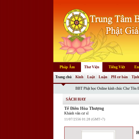
Pháp Âm
Thư Viện
Tiếng Việt
En
Trang chủ
Kinh
Luật
Luận
PH cơ bản
Tịnh
BBT Phật học Online kính chúc Chư Tôn Đức cùng qu
SÁCH HAY
Tế Điên Hòa Thượng
Khánh vân cư sĩ
11/07/2556 01:28 (GMT+7)
H