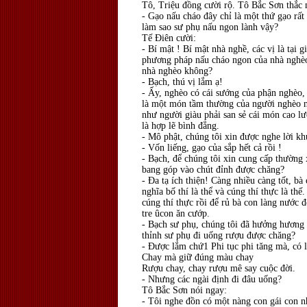
Tô, Triệu đồng cười rộ. Tô Bắc Sơn thắc 
- Gạo nấu cháo đây chỉ là một thứ gạo rất
làm sao sư phụ nấu ngon lành vậy?
Tế Điên cười:
- Bí mật ! Bí mật nhà nghề, các vị là tại g
phương pháp nấu cháo ngon của nhà nghèo
nhà nghèo không?
- Bạch, thú vị lắm ạ!
- Ấy, nghèo có cái sướng của phận nghèo,
là một món tầm thường của người nghèo n
như người giàu phải san sẻ cái món cao 
là hợp lẽ bình đẳng.
- Mô phật, chúng tôi xin được nghe lời kh
- Vốn liếng, gạo của sắp hết cả rồi !
- Bạch, để chúng tôi xin cung cấp thường
bang góp vào chút đỉnh được chăng?
- Đa tạ ích thiện! Càng nhiều càng tốt, b
nghĩa bố thí là thể và cúng thí thực là thế
cúng thí thực rồi để rủ bà con làng nước 
tre ûcon ăn cướp.
- Bạch sư phụ, chúng tôi đã hưởng hương
thỉnh sư phụ đi uống rượu được chăng?
- Được lắm chứ1 Phi tục phi tăng mà, có 
Chay mà giữ đúng màu chay
Rượu chay, chay rượu mê say cuộc đời.
- Nhưng các ngài định đi đâu uống?
Tô Bắc Sơn nói ngay:
- Tôi nghe đồn có một nàng con gái con nh