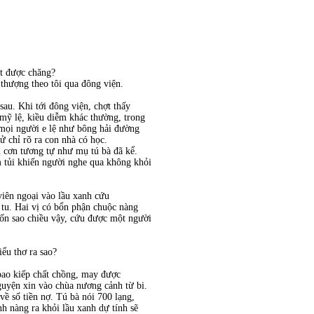
ặt được chăng?
thượng theo tôi qua đông viện.
sau. Khi tới đông viện, chợt thấy
mỹ lệ, kiều diễm khác thường, trong
 mọi người e lệ như bông hải đường
 chỉ rõ ra con nhà có học.
n cơn tương tự như mụ tú bà đã kể.
tủi khiến người nghe qua không khỏi
 viên ngoại vào lầu xanh cứu
 tu. Hai vị có bổn phận chuộc nàng
ốn sao chiều vậy, cứu được một người
iểu thơ ra sao?
 bao kiếp chất chồng, may được
nguyện xin vào chùa nương cảnh từ bi.
về số tiền nợ. Tú bà nói 700 lạng,
ãnh nàng ra khỏi lầu xanh dự tính sẽ