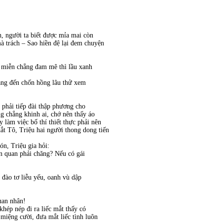
h, người ta biết được mỉa mai còn
à trách – Sao hiền đệ lại đem chuyện
ó miễn chẳng đam mê thì lầu xanh
ăng đến chốn hồng lâu thử xem
 phải tiếp đài thập phương cho
ng chẳng khinh ai, chớ nên thấy áo
 làm việc bố thí thiết thực phải nên
ắt Tô, Triệu hai người thong dong tiến
ón, Triệu gia hỏi:
n quan phải chăng? Nếu có gái
 đào tơ liễu yếu, oanh vù dập
uan nhân!
hép nép đi ra liếc mắt thấy có
iệng cười, đưa mắt liếc tình luôn