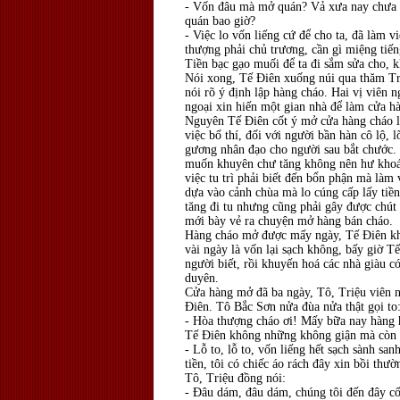
- Vốn đâu mà mở quán? Vả xưa nay chưa 
quán bao giờ?
- Việc lo vốn liếng cứ để cho ta, đã làm v
thượng phải chủ trương, cần gì miệng tiến
Tiền bạc gạo muối để ta đi sắm sửa cho, k
Nói xong, Tế Điên xuống núi qua thăm Tr
nói rõ ý định lập hàng cháo. Hai vị viên n
ngoại xin hiến một gian nhà để làm cửa h
Nguyên Tế Điên cốt ý mở cửa hàng cháo l
việc bố thí, đối với người bần hàn cô lộ, 
gương nhân đạo cho người sau bắt chước. 
muốn khuyên chư tăng không nên hư khoáng
việc tu trì phải biết đến bổn phận mà làm
dựa vào cảnh chùa mà lo cúng cấp lấy tiền
tăng đi tu nhưng cũng phải gây được chút
mới bày vẻ ra chuyện mở hàng bán cháo.
Hàng cháo mở được mấy ngày, Tế Điên khôn
vài ngày là vốn lại sạch không, bấy giờ T
người biết, rồi khuyến hoá các nhà giàu c
duyên.
Cửa hàng mở đã ba ngày, Tô, Triệu viên 
Điên. Tô Bắc Sơn nửa đùa nửa thật gọi to
- Hòa thượng cháo ơi! Mấy bữa nay hàng 
Tế Điên không những không giận mà còn c
- Lỗ to, lỗ to, vốn liếng hết sạch sành san
tiền, tôi có chiếc áo rách đây xin bồi thườ
Tô, Triệu đồng nói:
- Đâu dám, đâu dám, chúng tôi đến đây c