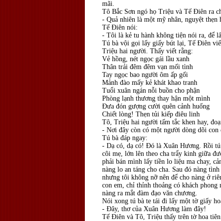
mãi.
Tô Bắc Sơn ngó họ Triệu và Tế Điên ra chi
- Quả nhiên là một mỹ nhân, nguyệt thẹn
Tế Điên nói:
- Tôi là kẻ tu hành không tiện nói ra, để l
Tú bà vội gọi lấy giấy bút lại, Tế Điên vi
Triệu hai người. Thấy viết rằng:
Vẻ hồng, nét ngọc gái lầu xanh
Thân trải đêm đêm vạn mối tình
Tay ngọc bao người ôm ấp gối
Mảnh đào mấy kẻ khát khao tranh
Tuổi xuân ngán nỗi buồn cho phận
Phòng lạnh thương thay hận một mình
Đưa đón gượng cười quên cảnh huống
Chiết lòng! Thẹn tủi kiếp điêu linh
Tô, Triệu hai người tấm tắc khen hay, đoạ
- Nơi đây còn có một người dòng dõi con
Tú bà đáp ngay:
- Dạ có, dạ có! Đó là Xuân Hương. Rồi t
côi mẹ, lớn lên theo cha trẩy kinh giữa 
phải bán mình lấy tiền lo liệu ma chay, cả
nàng lo an táng cho cha. Sau đó nàng tình
nhưng tôi không nỡ nên để cho nàng ở ri
con em, chỉ thỉnh thoảng có khách phong n
nàng ra mắt đàm đạo văn chương.
Nói xong tú bà te tái đi lấy một tờ giấy hoa
- Đây, thơ của Xuân Hương làm đây!
Tế Điên và Tô, Triệu thấy trên tờ hoa tiên