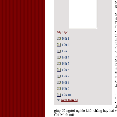
M
R
N
r
T
T
-
Mục lục
đ
Hồi 1
t
đ
Hồi 2
n
Hồi 3
đ
n
Hồi 4
N
Hồi 5
l
t
Hồi 6
V
Hồi 7
Đ
k
Hồi 8
c
Hồi 9
-
-
Hồi 10
T
Xem toàn bộ
-
c
giúp đỡ người nghèo khó, chẳng hay hai v
Chí Minh nói: