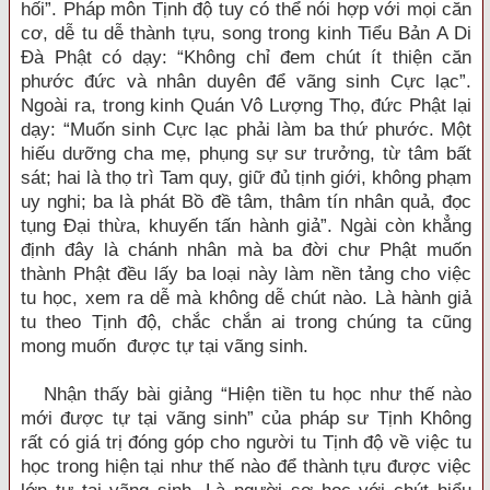
hối”. Pháp môn Tịnh độ tuy có thể nói hợp với mọi căn
cơ, dễ tu dễ thành tựu, song trong kinh Tiểu Bản A Di
Đà Phật có dạy: “Không chỉ đem chút ít thiện căn
phước đức và nhân duyên để vãng sinh Cực lạc”.
Ngoài ra, trong kinh Quán Vô Lượng Thọ, đức Phật lại
dạy: “Muốn sinh Cực lạc phải làm ba thứ phước. Một
hiếu dưỡng cha mẹ, phụng sự sư trưởng, từ tâm bất
sát; hai là thọ trì Tam quy, giữ đủ tịnh giới, không phạm
uy nghi; ba là phát Bồ đề tâm, thâm tín nhân quả, đọc
tụng Đại thừa, khuyến tấn hành giả”. Ngài còn khẳng
định đây là chánh nhân mà ba đời chư Phật muốn
thành Phật đều lấy ba loại này làm nền tảng cho việc
tu học, xem ra dễ mà không dễ chút nào. Là hành giả
tu theo Tịnh độ, chắc chắn ai trong chúng ta cũng
mong muốn được tự tại vãng sinh.
Nhận thấy bài giảng “Hiện tiền tu học như thế nào
mới được tự tại vãng sinh” của pháp sư Tịnh Không
rất có giá trị đóng góp cho người tu Tịnh độ về việc tu
học trong hiện tại như thế nào để thành tựu được việc