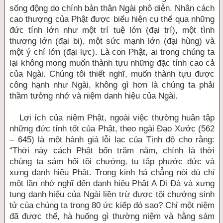
sống động do chính bản thân Ngài phô diễn. Nhân cách
cao thượng của Phật được biểu hiện cụ thể qua những
đức tính lớn như một trí tuệ lớn (đại trí), một tình
thương lớn (đại bi), một sức mạnh lớn (đại hùng) và
một ý chí lớn (đại lực). Là con Phật, ai trong chúng ta
lại không mong muốn thành tựu những đặc tính cao cả
của Ngài. Chúng tôi thiết nghĩ, muốn thành tựu được
công hạnh như Ngài, không gì hơn là chúng ta phải
thầm tưởng nhớ và niệm danh hiệu của Ngài.
Lợi ích của niệm Phật, ngoài việc thường huân tập
những đức tính tốt của Phật, theo ngài Đạo Xước (562
– 645) là một hành giả lỗi lạc của Tịnh độ cho rằng:
“Thời này cách Phật bốn trăm năm, chính là thời
chúng ta sám hối tội chướng, tu tập phước đức và
xưng danh hiệu Phật. Trong kinh há chẳng nói dù chỉ
một lần nhớ nghĩ đến danh hiệu Phật A Di Đà và xưng
tụng danh hiệu của Ngài liền trừ được tội chướng sinh
tử của chúng ta trong 80 ức kiếp đó sao? Chỉ một niệm
đã được thế, hà huống gì thường niệm và hằng sám