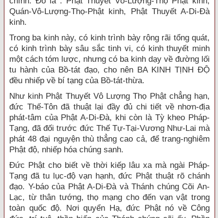
chính. Đó là : Phật Thuyết Vô-Lượng-Thọ Phật kinh,
Quán-Vô-Lượng-Thọ-Phật kinh, Phật Thuyết A-Di-Đà
kinh.
Trong ba kinh này, có kinh trình bày rộng rãi tổng quát,
có kinh trình bày sâu sắc tinh vi, có kinh thuyết minh
một cách tóm lược, nhưng có ba kinh dạy về đường lối
tu hành của Bồ-tát đạo, cho nên BA KINH TỊNH ĐỘ
đều nhiếp về bí tạng của Bồ-tát-thừa.
Như kinh Phật Thuyết Vô Lượng Thọ Phật chẳng hạn,
đức Thế-Tôn đã thuật lại đầy đủ chi tiết về nhơn-địa
phát-tâm của Phật A-Di-Đà, khi còn là Tỳ kheo Pháp-
Tạng, đã đối trước đức Thế Tự-Tại-Vương Như-Lai mà
phát 48 đại nguyện thù thẳng cao cả, để trang-nghiêm
Phật độ, nhiếp hóa chúng sanh.
Đức Phật cho biết về thời kiếp lâu xa mà ngài Pháp-
Tạng đã tu lục-độ vạn hạnh, đức Phật thuật rõ chánh
đạo. Y-báo của Phật A-Di-Đà và Thánh chúng Cõi An-
Lạc, từ thân tướng, thọ mạng cho đến vạn vật trong
toàn quốc độ. Nơi quyển Hạ, đức Phật nó về Công