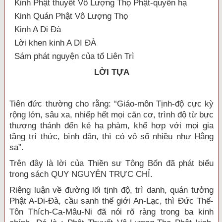
Kinh Phật thuyết Vô Lượng Thọ Phật-quyển hạ
Kinh Quán Phật Vô Lượng Thọ
Kinh A Di Đà
Lời khen kinh A DI ĐÀ
Sám phát nguyện của tổ Liên Trì
LỜI TỰA
Tiên đức thường cho rằng: “Giáo-môn Tịnh-độ cực kỳ
rộng lớn, sâu xa, nhiếp hết mọi căn cơ, trình độ từ bực
thượng thánh đến kẻ hạ phàm, khế hợp với mọi gia
tầng trí thức, bình dân, thì có vô số nhiều như Hằng
sa”.
Trên đây là lời của Thiền sư Tông Bổn đã phát biểu
trong sách QUY NGUYÊN TRỰC CHỈ.
Riêng luận về đường lối tịnh độ, trì danh, quán tưởng
Phật A-Di-Đà, cầu sanh thế giới An-Lạc, thì Đức Thế-
Tôn Thích-Ca-Mâu-Ni đã nói rõ ràng trong ba kinh