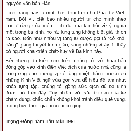
nguyên văn bổn Hán.
Tình trạng này là một thiệt thòi lớn cho Phật tử Việt-
nam. Bởi vì, biết bao nhiêu người tự cho mình theo
con đường của môn Tịnh độ, mà khi hỏi về ý nghĩa
một trong ba kinh, họ rất lúng túng không biết giải thích
ra sao. Đến như nhiều vị tăng lữ được gọi là “có khả-
năng” giảng thuyết kinh giáo, song những vị ấy, ít thấy
có người khai-triển phát-huy về Ba kinh này.
Bởi những dữ-kiện như trên, chúng tôi với hoài bảo
đóng góp vào kinh điển Việt dịch của nước nhà cũng là
cung ứng cho những vị có lòng nhiệt thành, muốn có
những Kinh Việt ngữ vừa gọn vừa dễ hiểu để làm nhựt
khóa tụng tập, chúng tôi gắng sức dịch đủ ba kinh
được nói trên đây. Tuy nhiên, với sức trí cạn của kẻ
phàm dung, chắc chắn không khỏi tránh điều quê vụng,
mong bực thức giả hoan hỉ bố giúp.
Trọng Đông năm Tân Mùi 1991