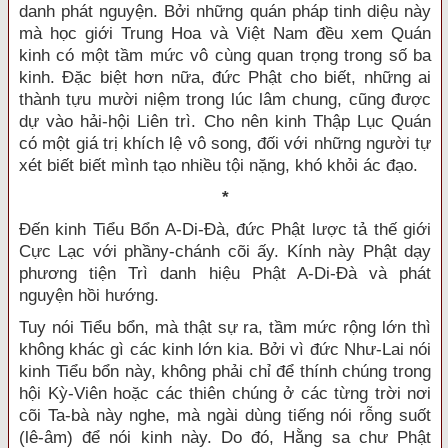
danh phát nguyện. Bởi những quán pháp tinh diệu này
mà học giới Trung Hoa và Việt
Nam
đều xem Quán
kinh có một tầm mức vô cùng quan trọng trong số ba
kinh. Đặc biệt hơn nữa, đức Phật cho biết, những ai
thành tựu mười niệm trong lúc lâm chung, cũng được
dự vào hải-hội Liên trì. Cho nên kinh Thập Lục Quán
có một giá trị khích lệ vô song, đối với những người tự
xét biết biết mình tạo nhiều tội nặng, khó khỏi ác đạo.
*
Đến kinh Tiểu Bổn A-Di-Đà, đức Phật lược tả thế giới
Cực Lạc với phầny-chánh cõi ấy. Kính này Phật dạy
phương tiện Trì danh hiệu Phật A-Di-Đà và phát
nguyện hồi hướng.
Tuy nói Tiểu bổn, mà thật sự ra, tầm mức rộng lớn thì
không khác gì các kinh lớn kia. Bởi vì đức Như-Lai nói
kinh Tiểu bổn này, không phải chỉ để thính chúng trong
hội Kỳ-Viên hoặc các thiên chúng ở các từng trời nơi
cõi Ta-bà này nghe, mà ngài dùng tiếng nói rỗng suốt
(lê-âm) để nói kinh này. Do đó, Hằng sa chư Phật