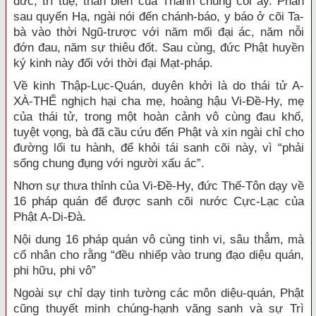
đức, trí tuệ, thần biến của Thánh chúng cõi ấy. Phần
sau quyển Hạ, ngài nói đến chánh-báo, y báo ở cõi Ta-
bà vào thời Ngũ-trược với năm mối đại ác, năm nỗi
đớn đau, năm sự thiêu đốt. Sau cùng, đức Phật huyền
ký kinh này đối với thời đại Mạt-pháp.
Về kinh Thập-Lục-Quán, duyên khởi là do thái tử A-
XÀ-THẾ nghịch hại cha mẹ, hoàng hậu Vi-Đề-Hy, mẹ
của thái tử, trong một hoàn cảnh vô cùng đau khổ,
tuyệt vọng, bà đã cầu cứu đến Phật và xin ngài chỉ cho
đường lối tu hành, để khỏi tái sanh cõi này, vì “phải
sống chung đụng với người xấu ác”.
Nhơn sự thưa thỉnh của Vi-Đề-Hy, đức Thế-Tôn dạy về
16 pháp quán để được sanh cõi nước Cực-Lạc của
Phật A-Di-Đà.
Nội dung 16 pháp quán vô cùng tinh vi, sâu thẳm, mà
cổ nhân cho rằng “đều nhiếp vào trung đạo diệu quán,
phi hữu, phi vô”
Ngoài sự chỉ dạy tinh tường các môn diệu-quán, Phật
cũng thuyết minh chúng-hạnh vãng sanh và sự Trì