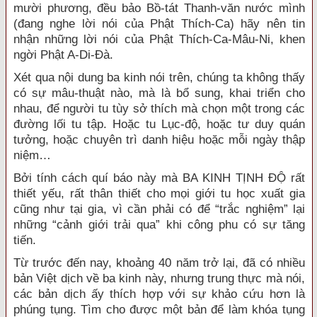
mười phương, đều bảo Bồ-tát Thanh-văn nước mình
(đang nghe lời nói của Phật Thích-Ca) hãy nên tin
nhận những lời nói của Phật Thích-Ca-Mâu-Ni, khen
ngời Phật A-Di-Đà.
Xét qua nội dung ba kinh nói trên, chúng ta không thấy
có sự mâu-thuật nào, mà là bổ sung, khai triển cho
nhau, để người tu tùy sở thích mà chọn một trong các
đường lối tu tập. Hoặc tu Lục-độ, hoặc tư duy quán
tưởng, hoặc chuyên trì danh hiệu hoặc mỗi ngày thập
niệm…
Bởi tính cách quí báo này mà BA KINH TỊNH ĐỘ rất
thiết yếu, rất thân thiết cho mọi giới tu học xuất gia
cũng như tại gia, vì cần phải có để “trắc nghiệm” lại
những “cảnh giới trải qua” khi công phu có sự tăng
tiến.
Từ trước đến nay, khoảng 40 năm trở lại, đã có nhiều
bản Việt dịch về ba kinh này, nhưng trung thực mà nói,
các bản dịch ấy thích hợp với sự khảo cứu hơn là
phúng tụng. Tìm cho được một bản để làm khóa tụng