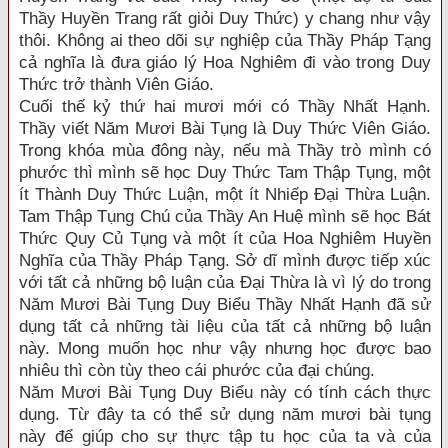
Thầy Huyền Trang rất giỏi Duy Thức) y chang như vậy
thôi. Không ai theo dõi sự nghiệp của Thầy Pháp Tạng
cả nghĩa là đưa giáo lý Hoa Nghiêm đi vào trong Duy
Thức trở thành Viên Giáo.
Cuối thế kỷ thứ hai mươi mới có Thầy Nhất Hạnh.
Thầy viết Năm Mươi Bài Tụng là Duy Thức Viên Giáo.
Trong khóa mùa đông này, nếu mà Thầy trò mình có
phước thì mình sẽ học Duy Thức Tam Thập Tụng, một
ít Thành Duy Thức Luận, một ít Nhiếp Đại Thừa Luận.
Tam Thập Tụng Chú của Thầy An Huệ mình sẽ học Bát
Thức Quy Củ Tụng và một ít của Hoa Nghiêm Huyền
Nghĩa của Thầy Pháp Tạng. Sở dĩ mình được tiếp xúc
với tất cả những bộ luận của Đại Thừa là vì lý do trong
Năm Mươi Bài Tụng Duy Biểu Thầy Nhất Hạnh đã sử
dụng tất cả những tài liệu của tất cả những bộ luận
này. Mong muốn học như vậy nhưng học được bao
nhiêu thì còn tùy theo cái phước của đại chúng.
Năm Mươi Bài Tụng Duy Biểu này có tính cách thực
dụng. Từ đây ta có thể sử dụng năm mươi bài tụng
này để giúp cho sự thực tập tu học của ta và của