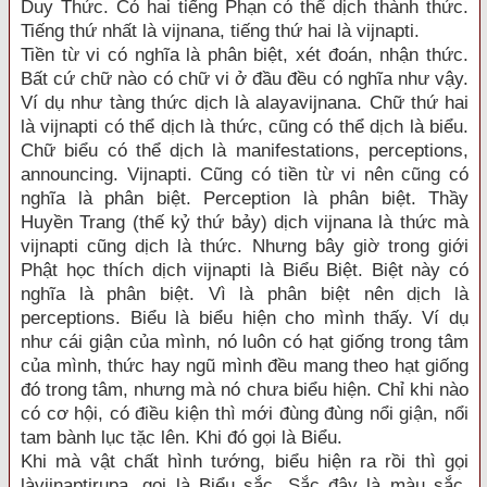
Duy Thức. Có hai tiếng Phạn có thể dịch thành thức.
Tiếng thứ nhất là vijnana, tiếng thứ hai là vijnapti.
Tiền từ vi có nghĩa là phân biệt, xét đoán, nhận thức.
Bất cứ chữ nào có chữ vi ở đầu đều có nghĩa như vậy.
Ví dụ như tàng thức dịch là alayavijnana. Chữ thứ hai
là vijnapti có thể dịch là thức, cũng có thể dịch là biểu.
Chữ biểu có thể dịch là manifestations, perceptions,
announcing. Vijnapti. Cũng có tiền từ vi nên cũng có
nghĩa là phân biệt. Perception là phân biệt. Thầy
Huyền Trang (thế kỷ thứ bảy) dịch vijnana là thức mà
vijnapti cũng dịch là thức. Nhưng bây giờ trong giới
Phật học thích dịch vijnapti là Biểu Biệt. Biệt này có
nghĩa là phân biệt. Vì là phân biệt nên dịch là
perceptions. Biểu là biểu hiện cho mình thấy. Ví dụ
như cái giận của mình, nó luôn có hạt giống trong tâm
của mình, thức hay ngũ mình đều mang theo hạt giống
đó trong tâm, nhưng mà nó chưa biểu hiện. Chỉ khi nào
có cơ hội, có điều kiện thì mới đùng đùng nổi giận, nổi
tam bành lục tặc lên. Khi đó gọi là Biểu.
Khi mà vật chất hình tướng, biểu hiện ra rồi thì gọi
làvijnaptirupa, gọi là Biểu sắc. Sắc đây là màu sắc,