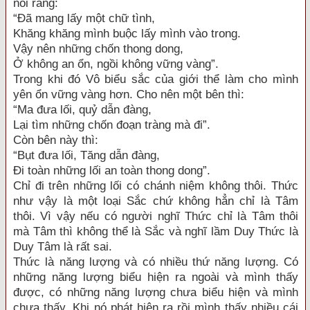
nói rằng:
“Đã mang lấy một chữ tình,
Khăng khăng mình buộc lấy mình vào trong.
Vậy nên những chốn thong dong,
Ở không an ổn, ngồi không vững vàng”.
Trong khi đó Vô biểu sắc của giới thể làm cho mình
yên ổn vững vàng hơn. Cho nên một bên thì:
“Ma đưa lối, quỷ dẫn đàng,
Lại tìm những chốn đoạn tràng mà đi”.
Còn bên này thì:
“Bụt đưa lối, Tăng dẫn đàng,
Đi toàn những lối an toàn thong dong”.
Chỉ đi trên những lối có chánh niệm không thôi. Thức
như vậy là một loại Sắc chứ không hẳn chỉ là Tâm
thôi. Vì vậy nếu có người nghĩ Thức chỉ là Tâm thôi
mà Tâm thì không thể là Sắc và nghĩ lầm Duy Thức là
Duy Tâm là rất sai.
Thức là năng lượng và có nhiều thứ năng lượng. Có
những năng lượng biểu hiện ra ngoài và mình thấy
được, có những năng lượng chưa biểu hiện và mình
chưa thấy. Khi nó phát hiện ra rồi mình thấy nhiều cái