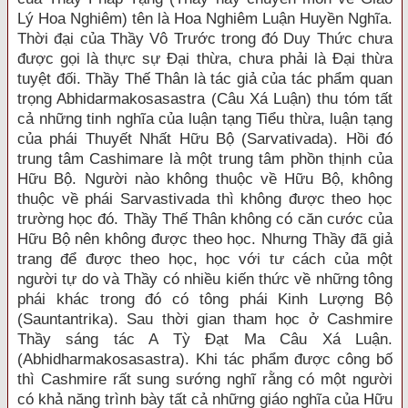
Lý Hoa Nghiêm) tên là Hoa Nghiêm Luận Huyền Nghĩa.
Thời đại của Thầy Vô Trước trong đó Duy Thức chưa
được gọi là thực sự Đại thừa, chưa phải là Đại thừa
tuyệt đối. Thầy Thế Thân là tác giả của tác phẩm quan
trọng Abhidarmakosasastra (Câu Xá Luận) thu tóm tất
cả những tinh nghĩa của luận tạng Tiểu thừa, luận tạng
của phái Thuyết Nhất Hữu Bộ (Sarvativada). Hồi đó
trung tâm Cashimare là một trung tâm phồn thịnh của
Hữu Bộ. Người nào không thuộc về Hữu Bộ, không
thuộc về phái Sarvastivada thì không được theo học
trường học đó. Thầy Thế Thân không có căn cước của
Hữu Bộ nên không được theo học. Nhưng Thầy đã giả
trang để được theo học, học với tư cách của một
người tự do và Thầy có nhiều kiến thức về những tông
phái khác trong đó có tông phái Kinh Lượng Bộ
(Sauntantrika). Sau thời gian tham học ở Cashmire
Thầy sáng tác A Tỳ Đạt Ma Câu Xá Luận.
(Abhidharmakosasastra). Khi tác phẩm được công bố
thì Cashmire rất sung sướng nghĩ rằng có một người
có khả năng trình bày tất cả những giáo nghĩa của Hữu