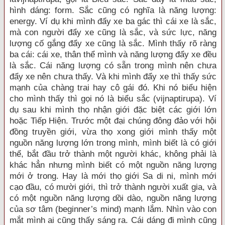
hình dáng: form. Sắc cũng có nghĩa là năng lượng:
energy. Ví dụ khi mình đẩy xe ba gác thì cái xe là sắc,
mà con người đẩy xe cũng là sắc, và sức lực, năng
lượng cố gắng đẩy xe cũng là sắc. Mình thấy rõ ràng
ba cái: cái xe, thân thể mình và năng lượng đẩy xe đều
là sắc. Cái năng lượng có sẵn trong mình nên chưa
đẩy xe nên chưa thấy. Và khi mình đẩy xe thì thấy sức
mạnh của chàng trai hay cô gái đó. Khi nó biểu hiện
cho mình thấy thì gọi nó là biểu sắc (vijnaptirupa). Ví
dụ sau khi mình thọ nhận giới đặc biệt các giới lớn
hoặc Tiếp Hiện. Trước một đại chúng đông đảo với hội
đồng truyền giới, vừa thọ xong giới mình thấy một
nguồn năng lượng lớn trong mình, mình biết là có giới
thể, bắt đầu trở thành một người khác, không phải là
khác hẳn nhưng mình biết có một nguồn năng lượng
mới ở trong. Hay là mới thọ giới Sa di ni, mình mới
cạo đầu, có mười giới, thì trở thành người xuất gia, và
có một nguồn năng lượng dồi dào, nguồn năng lượng
của sơ tâm (beginner’s mind) mạnh lắm. Nhìn vào con
mắt mình ai cũng thấy sáng ra. Cái dáng đi mình cũng