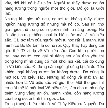
vậy, đôi khi nó biểu hiện. Người ta thấy được nguồn
năng lượng trong người mới thọ giới. Đó gọi là Giới
thể.
Nhưng khi giới tử ngủ, người ta không thấy được
nguồn năng lượng đó nhưng mà nó có. Sau khi thọ
giới, giới thể trong con người mình là năng lượng. Nó
là sắc nhưng không phải là biểu sắc mà là Vô biểu
sắc. Cái sơ tâm của người mới tu học rất là mạnh. Khi
mình có Bồ Đề tâm là có nó rồi. Quý thầy hay dùng cái
giới thể để ví dụ về Vô biểu sắc. Còn khi người con
trai hay người con gái bị tiếng sét của tình yêu thì
trong lòng mình cũng có một khối nội kết, cái đó cũng
là Vô biểu sắc. Đi đứng nằm ngồi gì cũng bị cái đó điều
khiển, ngủ không được ăn không được. Đó cũng là
một loại Vô biêu sắc. Nhưng nó động và mất an lạc
nhiều hơn là Vô biểu sắc về giới thể. Một thọ giới thì
có giới thể là một loại Vô biểu sắc, làm cho mình ngày
thêm vững vàng an ổn, mạnh khỏe, còn năng lượng
của tiếng sét ái tình thì ngược lại.
Trong truyện Kiều khi nói về Thúy Kiều cụ Nguyễn Du