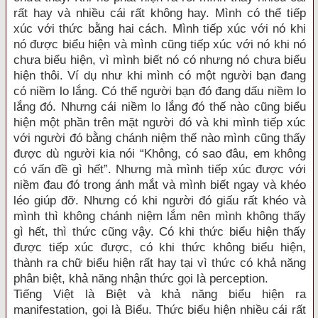
rất hay và nhiều cái rất không hay. Mình có thể tiếp
xúc với thức bằng hai cách. Mình tiếp xúc với nó khi
nó được biểu hiện và mình cũng tiếp xúc với nó khi nó
chưa biểu hiện, vì mình biết nó có nhưng nó chưa biểu
hiện thôi. Ví dụ như khi mình có một người bạn đang
có niềm lo lắng. Có thể người bạn đó đang dấu niềm lo
lắng đó. Nhưng cái niềm lo lắng đó thế nào cũng biểu
hiện một phần trên mặt người đó và khi mình tiếp xúc
với người đó bằng chánh niệm thế nào mình cũng thấy
được dù người kia nói “Không, có sao đâu, em không
có vấn đề gì hết”. Nhưng mà mình tiếp xúc được với
niềm đau đó trong ánh mắt và mình biết ngay và khéo
léo giúp đỡ. Nhưng có khi người đó giấu rất khéo và
mình thì không chánh niệm lắm nên mình không thấy
gì hết, thì thức cũng vậy. Có khi thức biểu hiện thấy
được tiếp xúc được, có khi thức không biểu hiện,
thành ra chữ biểu hiện rất hay tại vì thức có khả năng
phân biệt, khả năng nhận thức gọi là perception.
Tiếng Việt là Biệt và khả năng biểu hiện ra
manifestation, gọi là Biểu. Thức biểu hiện nhiều cái rất