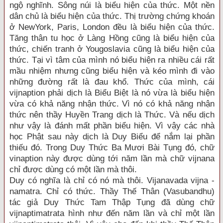
ngộ nghĩnh. Sông núi là biểu hiện của thức. Một nền
dân chủ là biểu hiện của thức. Thị trường chứng khoán
ở NewYork, Paris, London đều là biểu hiện của thức.
Tăng thân tu học ở Làng Hồng cũng là biểu hiện của
thức, chiến tranh ở Yougoslavia cũng là biểu hiện của
thức. Tại vì tâm của mình nó biểu hiện ra nhiều cái rất
mầu nhiệm nhưng cũng biểu hiện và kéo mình đi vào
những đường rất là đau khổ. Thức của mình, cái
vijnaption phải dịch là Biểu Biệt là nó vừa là biểu hiện
vừa có khả năng nhận thức. Vì nó có khả năng nhận
thức nên thầy Huyền Trang dịch là Thức. Và nếu dịch
như vậy là đánh mất phần biểu hiện. Vì vậy các nhà
học Phật sau này dịch là Duy Biểu để nắm lại phần
thiếu đó. Trong Duy Thức Ba Mươi Bài Tụng đó, chữ
vinaption này được dùng tới năm lần mà chữ vijnana
chỉ được dùng có một lần mà thôi.
Duy có nghĩa là chỉ có nó mà thôi. Vijanavada vijna -
namatra. Chỉ có thức. Thầy Thế Thân (Vasubandhu)
tác giả Duy Thức Tam Thập Tụng đã dùng chữ
vijnaptimatrata hình như đến năm lần và chỉ một lần