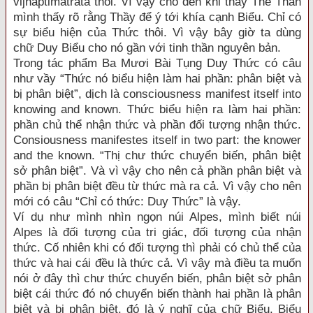
vijnaptimatrata thôi. Vì vậy cho đến khi thầy Thế Thân
mình thấy rõ rằng Thầy để ý tới khía cạnh Biểu. Chỉ có
sự biểu hiện của Thức thôi. Vì vậy bây giờ ta dùng
chữ Duy Biểu cho nó gần với tinh thần nguyên bản.
Trong tác phẩm Ba Mươi Bài Tụng Duy Thức có câu
như vầy “Thức nó biểu hiện làm hai phần: phân biệt và
bị phân biệt”, dịch là consciousness manifest itself into
knowing and known. Thức biểu hiện ra làm hai phần:
phần chủ thể nhận thức và phần đối tượng nhận thức.
Consiousness manifestes itself in two part: the knower
and the known. “Thị chư thức chuyển biến, phân biệt
sở phân biệt”. Và vì vậy cho nên cả phần phân biệt và
phần bị phân biệt đều từ thức mà ra cả. Vì vậy cho nên
mới có câu “Chỉ có thức: Duy Thức” là vậy.
Ví dụ như mình nhìn ngọn núi Alpes, mình biết núi
Alpes là đối tượng của tri giác, đối tượng của nhận
thức. Cố nhiên khi có đối tượng thì phải có chủ thể của
thức và hai cái đều là thức cả. Vì vậy mà điều ta muốn
nói ở đây thì chư thức chuyển biến, phân biệt sở phân
biệt cái thức đó nó chuyển biến thành hai phần là phân
biệt và bị phân biệt. đó là ý nghĩ của chữ Biểu. Biểu