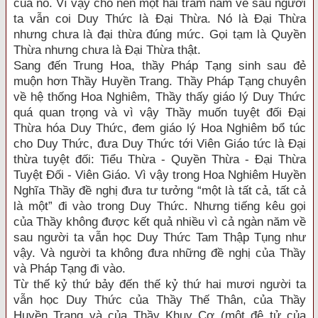
của nó. Vì vậy cho nên một hai trăm năm về sau người
ta vẫn coi Duy Thức là Đại Thừa. Nó là Đại Thừa
nhưng chưa là đại thừa đúng mức. Gọi tạm là Quyền
Thừa nhưng chưa là Đại Thừa thật.
Sang đến Trung Hoa, thầy Pháp Tạng sinh sau đẻ
muộn hơn Thầy Huyền Trang. Thầy Pháp Tạng chuyên
về hệ thống Hoa Nghiêm, Thầy thấy giáo lý Duy Thức
quá quan trọng và vì vậy Thầy muốn tuyệt đối Đại
Thừa hóa Duy Thức, đem giáo lý Hoa Nghiêm bổ túc
cho Duy Thức, đưa Duy Thức tới Viên Giáo tức là Đại
thừa tuyệt đối: Tiểu Thừa - Quyền Thừa - Đại Thừa
Tuyệt Đối - Viên Giáo. Vì vậy trong Hoa Nghiêm Huyền
Nghĩa Thầy đề nghị đưa tư tưởng “một là tất cả, tất cả
là một” đi vào trong Duy Thức. Nhưng tiếng kêu gọi
của Thầy không được kết quả nhiều vì cả ngàn năm về
sau người ta vẫn học Duy Thức Tam Thập Tụng như
vậy. Và người ta không đưa những đề nghị của Thầy
và Pháp Tạng đi vào.
Từ thế kỷ thứ bảy đến thế kỷ thứ hai mươi người ta
vẫn học Duy Thức của Thầy Thế Thân, của Thầy
Huyền Trang và của Thầy Khuy Cơ (một đệ tử của