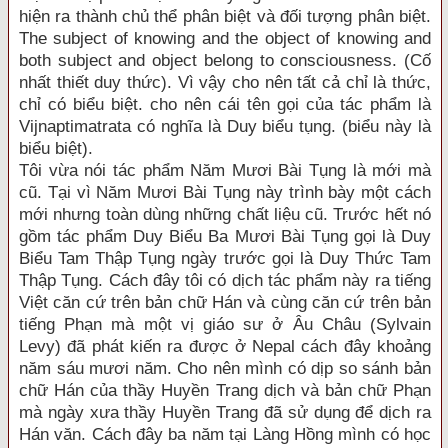
hiện ra thành chủ thể phân biệt và đối tượng phân biệt.
The subject of knowing and the object of knowing and
both subject and object belong to consciousness. (Cố
nhất thiết duy thức). Vì vậy cho nên tất cả chỉ là thức,
chỉ có biểu biệt. cho nên cái tên gọi của tác phẩm là
Vijnaptimatrata có nghĩa là Duy biểu tụng. (biểu này là
biểu biệt).
Tôi vừa nói tác phẩm Năm Mươi Bài Tụng là mới mà
cũ. Tại vì Năm Mươi Bài Tụng này trình bày một cách
mới nhưng toàn dùng những chất liệu cũ. Trước hết nó
gồm tác phẩm Duy Biểu Ba Mươi Bài Tụng gọi là Duy
Biểu Tam Thập Tụng ngày trước gọi là Duy Thức Tam
Thập Tụng. Cách đây tôi có dịch tác phẩm này ra tiếng
Việt căn cứ trên bản chữ Hán và cùng căn cứ trên bản
tiếng Phạn mà một vị giáo sư ở Âu Châu (Sylvain
Levy) đã phát kiến ra được ở Nepal cách đây khoảng
năm sáu mươi năm. Cho nên mình có dịp so sánh bản
chữ Hán của thầy Huyền Trang dịch và bản chữ Phạn
mà ngày xưa thầy Huyền Trang đã sử dụng để dịch ra
Hán văn. Cách đây ba năm tại Làng Hồng mình có học