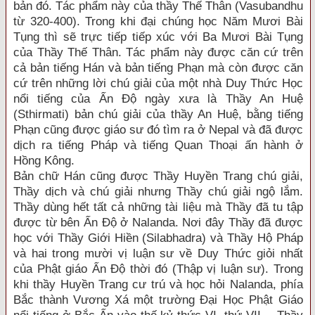
bản đó. Tác phẩm này của thầy Thế Thân (Vasubandhu
từ 320-400). Trong khi đại chúng học Năm Mươi Bài
Tụng thì sẽ trực tiếp tiếp xúc với Ba Mươi Bài Tụng
của Thầy Thế Thân. Tác phẩm này được căn cứ trên
cả bản tiếng Hán và bản tiếng Phạn mà còn được căn
cứ trên những lời chú giải của một nhà Duy Thức Học
nổi tiếng của Ấn Độ ngày xưa là Thầy An Huệ
(Sthirmati) bản chú giải của thầy An Huệ, bằng tiếng
Phạn cũng được giáo sư đó tìm ra ở Nepal và đã được
dịch ra tiếng Pháp và tiếng Quan Thoại ấn hành ở
Hồng Kông.
Bản chữ Hán cũng được Thầy Huyền Trang chú giải,
Thầy dịch và chú giải nhưng Thầy chú giải ngộ lắm.
Thầy dùng hết tất cả những tài liệu mà Thầy đã tu tập
được từ bên Ấn Độ ở Nalanda. Nơi đây Thầy đã được
học với Thầy Giới Hiền (Silabhadra) và Thầy Hộ Pháp
và hai trong mười vị luận sư về Duy Thức giỏi nhất
của Phật giáo Ấn Độ thời đó (Thập vị luận sư). Trong
khi thầy Huyền Trang cư trú và học hỏi Nalanda, phía
Bắc thành Vương Xá một trường Đại Học Phật Giáo