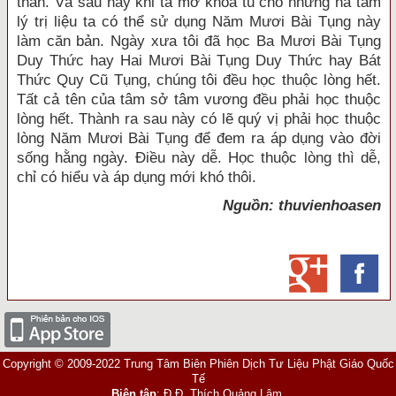
thần. Và sau này khi ta mở khóa tu cho những hà tâm
lý trị liệu ta có thể sử dụng Năm Mươi Bài Tụng này
làm căn bản. Ngày xưa tôi đã học Ba Mươi Bài Tụng
Duy Thức hay Hai Mươi Bài Tụng Duy Thức hay Bát
Thức Quy Cũ Tụng, chúng tôi đều học thuộc lòng hết.
Tất cả tên của tâm sở tâm vương đều phải học thuộc
lòng hết. Thành ra sau này có lẽ quý vị phải học thuộc
lòng Năm Mươi Bài Tụng để đem ra áp dụng vào đời
sống hằng ngày. Điều này dễ. Học thuộc lòng thì dễ,
chỉ có hiểu và áp dụng mới khó thôi.
Nguồn: thuvienhoasen
Copyright © 2009-2022 Trung Tâm Biên Phiên Dịch Tư Liệu Phật Giáo Quốc
Tế
Biên tập
: Đ.Đ. Thích Quảng Lâm.