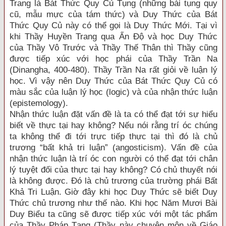
Trang là Bát Thức Quy Củ Tụng (những bài tụng quy
cũ, mẫu mực của tám thức) và Duy Thức của Bát
Thức Quy Củ này có thể gọi là Duy Thức Mới. Tại vì
khi Thầy Huyền Trang qua Ấn Độ và học Duy Thức
của Thầy Vô Trước và Thầy Thế Thân thì Thầy cũng
được tiếp xúc với học phái của Thầy Trần Na
(Dinangha, 400-480). Thầy Trần Na rất giỏi về luận lý
học. Vì vậy nên Duy Thức của Bát Thức Quy Củ có
màu sắc của luận lý học (logic) và của nhận thức luận
(epistemology).
Nhận thức luận đặt vấn đề là ta có thể đạt tới sự hiểu
biết về thực tại hay không? Nếu nói rằng trí óc chúng
ta không thể đi tới trực tiếp thực tại thì đó là chủ
trương “bất khả tri luận” (angosticism). Vấn đề của
nhận thức luận là trí óc con người có thể đạt tới chân
lý tuyệt đối của thực tại hay không? Có chủ thuyết nói
là không được. Đó là chủ trương của trường phái Bất
Khả Tri Luận. Giờ đây khi học Duy Thức sẽ biết Duy
Thức chủ trương như thế nào. Khi học Năm Mươi Bài
Duy Biểu ta cũng sẽ được tiếp xúc với một tác phẩm
của Thầy Pháp Tạng (Thầy này chuyên môn về Giáo