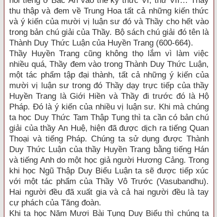
nổi tiếng ở Bắc Ấn vào thế kỷ thức VI, thứ VII… Thầy
thu thập và đem về Trung Hoa tất cả những kiến thức
và ý kiến của mười vị luận sư đó và Thầy cho hết vào
trong bản chú giải của Thầy. Bộ sách chú giải đó tên là
Thành Duy Thức Luận của Huyền Trang (600-664).
Thầy Huyền Trang cũng không thọ lắm vì làm việc
nhiều quá, Thầy đem vào trong Thành Duy Thức Luận,
một tác phẩm tập đại thành, tất cả những ý kiến của
mười vị luận sư trong đó Thầy dạy trực tiếp của thầy
Huyền Trang là Giới Hiền và Thầy đi trước đó là Hộ
Pháp. Đó là ý kiến của nhiều vị luận sư. Khi mà chúng
ta học Duy Thức Tam Thập Tụng thì ta cần có bản chú
giải của thầy An Huệ, hiện đã được dịch ra tiếng Quan
Thoại và tiếng Pháp. Chúng ta sử dụng được Thành
Duy Thức Luận của thầy Huyền Trang bằng tiếng Hán
và tiếng Anh do một học giả người Hương Cảng. Trong
khi học Ngũ Thập Duy Biểu Luận ta sẽ được tiếp xúc
với một tác phẩm của Thầy Vô Trước (Vasubandhu).
Hai người đều đã xuất gia và cả hai người đều là tay
cự phách của Tăng đoàn.
Khi ta học Năm Mươi Bài Tụng Duy Biểu thì chúng ta