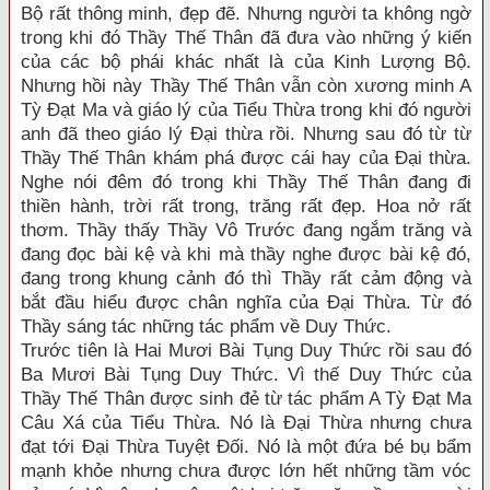
Bộ rất thông minh, đẹp đẽ. Nhưng người ta không ngờ
trong khi đó Thầy Thế Thân đã đưa vào những ý kiến
của các bộ phái khác nhất là của Kinh Lượng Bộ.
Nhưng hồi này Thầy Thế Thân vẫn còn xương minh A
Tỳ Đạt Ma và giáo lý của Tiểu Thừa trong khi đó người
anh đã theo giáo lý Đại thừa rồi. Nhưng sau đó từ từ
Thầy Thế Thân khám phá được cái hay của Đại thừa.
Nghe nói đêm đó trong khi Thầy Thế Thân đang đi
thiền hành, trời rất trong, trăng rất đẹp. Hoa nở rất
thơm. Thầy thấy Thầy Vô Trước đang ngắm trăng và
đang đọc bài kệ và khi mà thầy nghe được bài kệ đó,
đang trong khung cảnh đó thì Thầy rất cảm động và
bắt đầu hiểu được chân nghĩa của Đại Thừa. Từ đó
Thầy sáng tác những tác phẩm về Duy Thức.
Trước tiên là Hai Mươi Bài Tụng Duy Thức rồi sau đó
Ba Mươi Bài Tụng Duy Thức. Vì thế Duy Thức của
Thầy Thế Thân được sinh đẻ từ tác phẩm A Tỳ Đạt Ma
Câu Xá của Tiểu Thừa. Nó là Đại Thừa nhưng chưa
đạt tới Đại Thừa Tuyệt Đối. Nó là một đứa bé bụ bẩm
mạnh khỏe nhưng chưa được lớn hết những tầm vóc