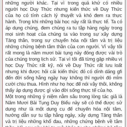
những người khác. Tại vì trong quá khứ có nhiều
người học Duy Thức nhưng kiến thức về Duy Thức
của họ có tính cách lý thuyết và khó đem ra thực
hành. Trong khi những bài học này rất là thực tế. Ta có
áp dụng chúng, đem chúng ra tu tập hàng ngày trong
mọi sinh hoạt của chúng ta vào trong sự xây dựng
Tăng thân, trong sự chuyển hóa nội tâm và trị liệu
những chứng bệnh tâm thần của con người. Vì vậy tôi
rất mong là năm mươi bài tụng này đóng được vài trò
của chúng trong lịch sử. Tại vì tôi đã từng gặp nhiều vị
học Duy Thức rất kỹ, nói về Duy Thức rất lưu loất
nhưng khi được hỏi cái kiến thức đó có dính dáng gfi
đến đời sống hằng ngày hay không thì người đó mỉm
cười chịu thua. Hình như họ học để nói vậy thôi, không
thấy áp dụng được gì vào đời sống thực tế của họ.
Một trong những ý niệm nằm sâu trong lòng tác giả là
Năm Mươi Bài Tụng Duy Biểu này sẽ có thể được sử
dụng như là một dụng cụ để chuyển hóa nội tâm,
hướng dẫn sự tu tập hằng ngày, xây dựng Tăng thân
và trị liệu những khổ đau, những chứng bệnh về tâm