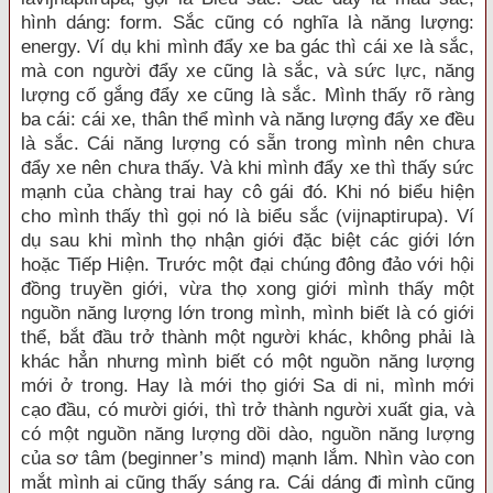
hình dáng: form. Sắc cũng có nghĩa là năng lượng:
energy. Ví dụ khi mình đẩy xe ba gác thì cái xe là sắc,
mà con người đẩy xe cũng là sắc, và sức lực, năng
lượng cố gắng đẩy xe cũng là sắc. Mình thấy rõ ràng
ba cái: cái xe, thân thể mình và năng lượng đẩy xe đều
là sắc. Cái năng lượng có sẵn trong mình nên chưa
đẩy xe nên chưa thấy. Và khi mình đẩy xe thì thấy sức
mạnh của chàng trai hay cô gái đó. Khi nó biểu hiện
cho mình thấy thì gọi nó là biểu sắc (vijnaptirupa). Ví
dụ sau khi mình thọ nhận giới đặc biệt các giới lớn
hoặc Tiếp Hiện. Trước một đại chúng đông đảo với hội
đồng truyền giới, vừa thọ xong giới mình thấy một
nguồn năng lượng lớn trong mình, mình biết là có giới
thể, bắt đầu trở thành một người khác, không phải là
khác hẳn nhưng mình biết có một nguồn năng lượng
mới ở trong. Hay là mới thọ giới Sa di ni, mình mới
cạo đầu, có mười giới, thì trở thành người xuất gia, và
có một nguồn năng lượng dồi dào, nguồn năng lượng
của sơ tâm (beginner’s mind) mạnh lắm. Nhìn vào con
mắt mình ai cũng thấy sáng ra. Cái dáng đi mình cũng