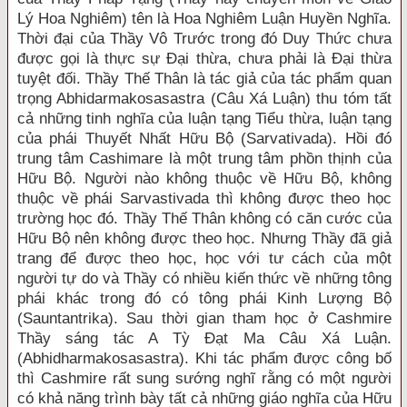
Lý Hoa Nghiêm) tên là Hoa Nghiêm Luận Huyền Nghĩa.
Thời đại của Thầy Vô Trước trong đó Duy Thức chưa
được gọi là thực sự Đại thừa, chưa phải là Đại thừa
tuyệt đối. Thầy Thế Thân là tác giả của tác phẩm quan
trọng Abhidarmakosasastra (Câu Xá Luận) thu tóm tất
cả những tinh nghĩa của luận tạng Tiểu thừa, luận tạng
của phái Thuyết Nhất Hữu Bộ (Sarvativada). Hồi đó
trung tâm Cashimare là một trung tâm phồn thịnh của
Hữu Bộ. Người nào không thuộc về Hữu Bộ, không
thuộc về phái Sarvastivada thì không được theo học
trường học đó. Thầy Thế Thân không có căn cước của
Hữu Bộ nên không được theo học. Nhưng Thầy đã giả
trang để được theo học, học với tư cách của một
người tự do và Thầy có nhiều kiến thức về những tông
phái khác trong đó có tông phái Kinh Lượng Bộ
(Sauntantrika). Sau thời gian tham học ở Cashmire
Thầy sáng tác A Tỳ Đạt Ma Câu Xá Luận.
(Abhidharmakosasastra). Khi tác phẩm được công bố
thì Cashmire rất sung sướng nghĩ rằng có một người
có khả năng trình bày tất cả những giáo nghĩa của Hữu