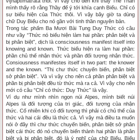
vijnaptimatrata thôi. Vì vậy cho đến khi thầy Thế Thân
mình thấy rõ rằng Thầy để ý tới khía cạnh Biểu. Chỉ có
sự biểu hiện của Thức thôi. Vì vậy bây giờ ta dùng
chữ Duy Biểu cho nó gần với tinh thần nguyên bản.
Trong tác phẩm Ba Mươi Bài Tụng Duy Thức có câu
như vầy “Thức nó biểu hiện làm hai phần: phân biệt và
bị phân biệt”, dịch là consciousness manifest itself into
knowing and known. Thức biểu hiện ra làm hai phần:
phần chủ thể nhận thức và phần đối tượng nhận thức.
Consiousness manifestes itself in two part: the knower
and the known. “Thị chư thức chuyển biến, phân biệt
sở phân biệt”. Và vì vậy cho nên cả phần phân biệt và
phần bị phân biệt đều từ thức mà ra cả. Vì vậy cho nên
mới có câu “Chỉ có thức: Duy Thức” là vậy.
Ví dụ như mình nhìn ngọn núi Alpes, mình biết núi
Alpes là đối tượng của tri giác, đối tượng của nhận
thức. Cố nhiên khi có đối tượng thì phải có chủ thể của
thức và hai cái đều là thức cả. Vì vậy mà điều ta muốn
nói ở đây thì chư thức chuyển biến, phân biệt sở phân
biệt cái thức đó nó chuyển biến thành hai phần là phân
biệt và bị phân biệt. đó là ý nghĩ của chữ Biểu. Biểu