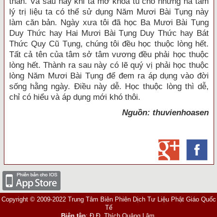
thần. Và sau này khi ta mở khóa tu cho những hà tâm
lý trị liệu ta có thể sử dụng Năm Mươi Bài Tụng này
làm căn bản. Ngày xưa tôi đã học Ba Mươi Bài Tụng
Duy Thức hay Hai Mươi Bài Tụng Duy Thức hay Bát
Thức Quy Cũ Tụng, chúng tôi đều học thuộc lòng hết.
Tất cả tên của tâm sở tâm vương đều phải học thuộc
lòng hết. Thành ra sau này có lẽ quý vị phải học thuộc
lòng Năm Mươi Bài Tụng để đem ra áp dụng vào đời
sống hằng ngày. Điều này dễ. Học thuộc lòng thì dễ,
chỉ có hiểu và áp dụng mới khó thôi.
Nguồn: thuvienhoasen
Copyright © 2009-2022 Trung Tâm Biên Phiên Dịch Tư Liệu Phật Giáo Quốc
Tế
Biên tập
: Đ.Đ. Thích Quảng Lâm.