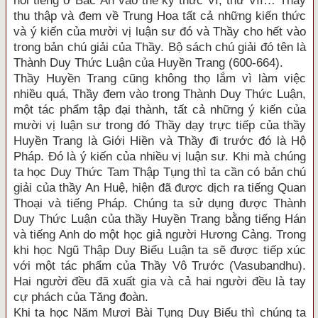
nổi tiếng ở Bắc Ấn vào thế kỷ thức VI, thứ VII… Thầy
thu thập và đem về Trung Hoa tất cả những kiến thức
và ý kiến của mười vị luận sư đó và Thầy cho hết vào
trong bản chú giải của Thầy. Bộ sách chú giải đó tên là
Thành Duy Thức Luận của Huyền Trang (600-664).
Thầy Huyền Trang cũng không thọ lắm vì làm việc
nhiều quá, Thầy đem vào trong Thành Duy Thức Luận,
một tác phẩm tập đại thành, tất cả những ý kiến của
mười vị luận sư trong đó Thầy dạy trực tiếp của thầy
Huyền Trang là Giới Hiền và Thầy đi trước đó là Hộ
Pháp. Đó là ý kiến của nhiều vị luận sư. Khi mà chúng
ta học Duy Thức Tam Thập Tụng thì ta cần có bản chú
giải của thầy An Huệ, hiện đã được dịch ra tiếng Quan
Thoại và tiếng Pháp. Chúng ta sử dụng được Thành
Duy Thức Luận của thầy Huyền Trang bằng tiếng Hán
và tiếng Anh do một học giả người Hương Cảng. Trong
khi học Ngũ Thập Duy Biểu Luận ta sẽ được tiếp xúc
với một tác phẩm của Thầy Vô Trước (Vasubandhu).
Hai người đều đã xuất gia và cả hai người đều là tay
cự phách của Tăng đoàn.
Khi ta học Năm Mươi Bài Tụng Duy Biểu thì chúng ta