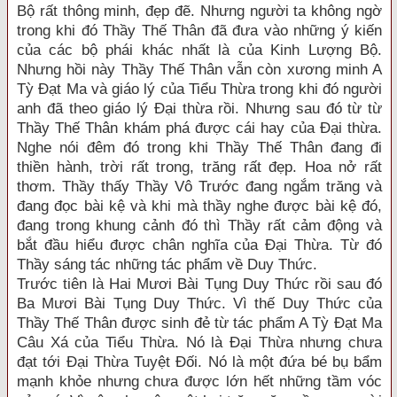
Bộ rất thông minh, đẹp đẽ. Nhưng người ta không ngờ
trong khi đó Thầy Thế Thân đã đưa vào những ý kiến
của các bộ phái khác nhất là của Kinh Lượng Bộ.
Nhưng hồi này Thầy Thế Thân vẫn còn xương minh A
Tỳ Đạt Ma và giáo lý của Tiểu Thừa trong khi đó người
anh đã theo giáo lý Đại thừa rồi. Nhưng sau đó từ từ
Thầy Thế Thân khám phá được cái hay của Đại thừa.
Nghe nói đêm đó trong khi Thầy Thế Thân đang đi
thiền hành, trời rất trong, trăng rất đẹp. Hoa nở rất
thơm. Thầy thấy Thầy Vô Trước đang ngắm trăng và
đang đọc bài kệ và khi mà thầy nghe được bài kệ đó,
đang trong khung cảnh đó thì Thầy rất cảm động và
bắt đầu hiểu được chân nghĩa của Đại Thừa. Từ đó
Thầy sáng tác những tác phẩm về Duy Thức.
Trước tiên là Hai Mươi Bài Tụng Duy Thức rồi sau đó
Ba Mươi Bài Tụng Duy Thức. Vì thế Duy Thức của
Thầy Thế Thân được sinh đẻ từ tác phẩm A Tỳ Đạt Ma
Câu Xá của Tiểu Thừa. Nó là Đại Thừa nhưng chưa
đạt tới Đại Thừa Tuyệt Đối. Nó là một đứa bé bụ bẩm
mạnh khỏe nhưng chưa được lớn hết những tầm vóc