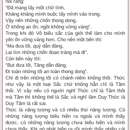
nói rằng:
“Đã mang lấy một chữ tình,
Khăng khăng mình buộc lấy mình vào trong.
Vậy nên những chốn thong dong,
Ở không an ổn, ngồi không vững vàng”.
Trong khi đó Vô biểu sắc của giới thể làm cho mình
yên ổn vững vàng hơn. Cho nên một bên thì:
“Ma đưa lối, quỷ dẫn đàng,
Lại tìm những chốn đoạn tràng mà đi”.
Còn bên này thì:
“Bụt đưa lối, Tăng dẫn đàng,
Đi toàn những lối an toàn thong dong”.
Chỉ đi trên những lối có chánh niệm không thôi. Thức
như vậy là một loại Sắc chứ không hẳn chỉ là Tâm
thôi. Vì vậy nếu có người nghĩ Thức chỉ là Tâm thôi
mà Tâm thì không thể là Sắc và nghĩ lầm Duy Thức là
Duy Tâm là rất sai.
Thức là năng lượng và có nhiều thứ năng lượng. Có
những năng lượng biểu hiện ra ngoài và mình thấy
được, có những năng lượng chưa biểu hiện và mình
chưa thấy. Khi nó phát hiện ra rồi mình thấy nhiều cái