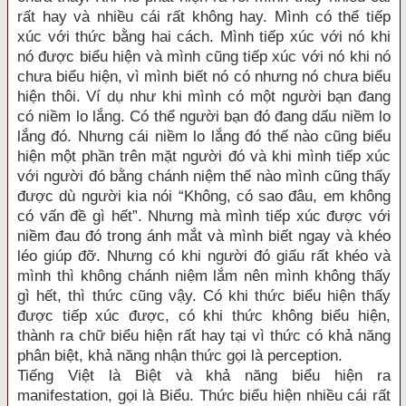
rất hay và nhiều cái rất không hay. Mình có thể tiếp
xúc với thức bằng hai cách. Mình tiếp xúc với nó khi
nó được biểu hiện và mình cũng tiếp xúc với nó khi nó
chưa biểu hiện, vì mình biết nó có nhưng nó chưa biểu
hiện thôi. Ví dụ như khi mình có một người bạn đang
có niềm lo lắng. Có thể người bạn đó đang dấu niềm lo
lắng đó. Nhưng cái niềm lo lắng đó thế nào cũng biểu
hiện một phần trên mặt người đó và khi mình tiếp xúc
với người đó bằng chánh niệm thế nào mình cũng thấy
được dù người kia nói “Không, có sao đâu, em không
có vấn đề gì hết”. Nhưng mà mình tiếp xúc được với
niềm đau đó trong ánh mắt và mình biết ngay và khéo
léo giúp đỡ. Nhưng có khi người đó giấu rất khéo và
mình thì không chánh niệm lắm nên mình không thấy
gì hết, thì thức cũng vậy. Có khi thức biểu hiện thấy
được tiếp xúc được, có khi thức không biểu hiện,
thành ra chữ biểu hiện rất hay tại vì thức có khả năng
phân biệt, khả năng nhận thức gọi là perception.
Tiếng Việt là Biệt và khả năng biểu hiện ra
manifestation, gọi là Biểu. Thức biểu hiện nhiều cái rất