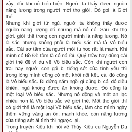
vậy, đôi khi nó biểu hiện. Người ta thấy được nguồn
năng lượng trong người mới thọ giới. Đó gọi là Giới
thể.
Nhưng khi giới tử ngủ, người ta không thấy được
nguồn năng lượng đó nhưng mà nó có. Sau khi thọ
giới, giới thể trong con người mình là năng lượng. Nó
là sắc nhưng không phải là biểu sắc mà là Vô biểu
sắc. Cái sơ tâm của người mới tu học rất là mạnh. Khi
mình có Bồ Đề tâm là có nó rồi. Quý thầy hay dùng cái
giới thể để ví dụ về Vô biểu sắc. Còn khi người con
trai hay người con gái bị tiếng sét của tình yêu thì
trong lòng mình cũng có một khối nội kết, cái đó cũng
là Vô biểu sắc. Đi đứng nằm ngồi gì cũng bị cái đó điều
khiển, ngủ không được ăn không được. Đó cũng là
một loại Vô biêu sắc. Nhưng nó động và mất an lạc
nhiều hơn là Vô biểu sắc về giới thể. Một thọ giới thì
có giới thể là một loại Vô biểu sắc, làm cho mình ngày
thêm vững vàng an ổn, mạnh khỏe, còn năng lượng
của tiếng sét ái tình thì ngược lại.
Trong truyện Kiều khi nói về Thúy Kiều cụ Nguyễn Du