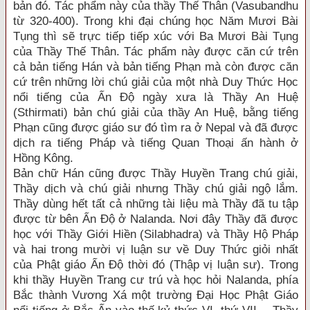
bản đó. Tác phẩm này của thầy Thế Thân (Vasubandhu
từ 320-400). Trong khi đại chúng học Năm Mươi Bài
Tụng thì sẽ trực tiếp tiếp xúc với Ba Mươi Bài Tụng
của Thầy Thế Thân. Tác phẩm này được căn cứ trên
cả bản tiếng Hán và bản tiếng Phạn mà còn được căn
cứ trên những lời chú giải của một nhà Duy Thức Học
nổi tiếng của Ấn Độ ngày xưa là Thầy An Huệ
(Sthirmati) bản chú giải của thầy An Huệ, bằng tiếng
Phạn cũng được giáo sư đó tìm ra ở Nepal và đã được
dịch ra tiếng Pháp và tiếng Quan Thoại ấn hành ở
Hồng Kông.
Bản chữ Hán cũng được Thầy Huyền Trang chú giải,
Thầy dịch và chú giải nhưng Thầy chú giải ngộ lắm.
Thầy dùng hết tất cả những tài liệu mà Thầy đã tu tập
được từ bên Ấn Độ ở Nalanda. Nơi đây Thầy đã được
học với Thầy Giới Hiền (Silabhadra) và Thầy Hộ Pháp
và hai trong mười vị luận sư về Duy Thức giỏi nhất
của Phật giáo Ấn Độ thời đó (Thập vị luận sư). Trong
khi thầy Huyền Trang cư trú và học hỏi Nalanda, phía
Bắc thành Vương Xá một trường Đại Học Phật Giáo