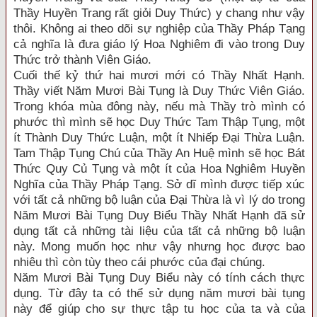
Thầy Huyền Trang rất giỏi Duy Thức) y chang như vậy
thôi. Không ai theo dõi sự nghiệp của Thầy Pháp Tạng
cả nghĩa là đưa giáo lý Hoa Nghiêm đi vào trong Duy
Thức trở thành Viên Giáo.
Cuối thế kỷ thứ hai mươi mới có Thầy Nhất Hạnh.
Thầy viết Năm Mươi Bài Tụng là Duy Thức Viên Giáo.
Trong khóa mùa đông này, nếu mà Thầy trò mình có
phước thì mình sẽ học Duy Thức Tam Thập Tụng, một
ít Thành Duy Thức Luận, một ít Nhiếp Đại Thừa Luận.
Tam Thập Tụng Chú của Thầy An Huệ mình sẽ học Bát
Thức Quy Củ Tụng và một ít của Hoa Nghiêm Huyền
Nghĩa của Thầy Pháp Tạng. Sở dĩ mình được tiếp xúc
với tất cả những bộ luận của Đại Thừa là vì lý do trong
Năm Mươi Bài Tụng Duy Biểu Thầy Nhất Hạnh đã sử
dụng tất cả những tài liệu của tất cả những bộ luận
này. Mong muốn học như vậy nhưng học được bao
nhiêu thì còn tùy theo cái phước của đại chúng.
Năm Mươi Bài Tụng Duy Biểu này có tính cách thực
dụng. Từ đây ta có thể sử dụng năm mươi bài tụng
này để giúp cho sự thực tập tu học của ta và của