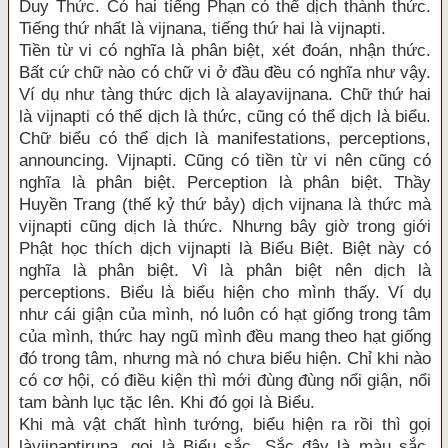
Duy Thức. Có hai tiếng Phạn có thể dịch thành thức.
Tiếng thứ nhất là vijnana, tiếng thứ hai là vijnapti.
Tiền từ vi có nghĩa là phân biệt, xét đoán, nhận thức.
Bất cứ chữ nào có chữ vi ở đầu đều có nghĩa như vậy.
Ví dụ như tàng thức dịch là alayavijnana. Chữ thứ hai
là vijnapti có thể dịch là thức, cũng có thể dịch là biểu.
Chữ biểu có thể dịch là manifestations, perceptions,
announcing. Vijnapti. Cũng có tiền từ vi nên cũng có
nghĩa là phân biệt. Perception là phân biệt. Thầy
Huyền Trang (thế kỷ thứ bảy) dịch vijnana là thức mà
vijnapti cũng dịch là thức. Nhưng bây giờ trong giới
Phật học thích dịch vijnapti là Biểu Biệt. Biệt này có
nghĩa là phân biệt. Vì là phân biệt nên dịch là
perceptions. Biểu là biểu hiện cho mình thấy. Ví dụ
như cái giận của mình, nó luôn có hạt giống trong tâm
của mình, thức hay ngũ mình đều mang theo hạt giống
đó trong tâm, nhưng mà nó chưa biểu hiện. Chỉ khi nào
có cơ hội, có điều kiện thì mới đùng đùng nổi giận, nổi
tam bành lục tặc lên. Khi đó gọi là Biểu.
Khi mà vật chất hình tướng, biểu hiện ra rồi thì gọi
làvijnaptirupa, gọi là Biểu sắc. Sắc đây là màu sắc,