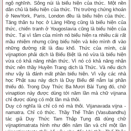
ngộ nghĩnh. Sông núi là biểu hiện của thức. Một nền
dân chủ là biểu hiện của thức. Thị trường chứng khoán
ở NewYork, Paris, London đều là biểu hiện của thức.
Tăng thân tu học ở Làng Hồng cũng là biểu hiện của
thức, chiến tranh ở Yougoslavia cũng là biểu hiện của
thức. Tại vì tâm của mình nó biểu hiện ra nhiều cái rất
mầu nhiệm nhưng cũng biểu hiện và kéo mình đi vào
những đường rất là đau khổ. Thức của mình, cái
vijnaption phải dịch là Biểu Biệt là nó vừa là biểu hiện
vừa có khả năng nhận thức. Vì nó có khả năng nhận
thức nên thầy Huyền Trang dịch là Thức. Và nếu dịch
như vậy là đánh mất phần biểu hiện. Vì vậy các nhà
học Phật sau này dịch là Duy Biểu để nắm lại phần
thiếu đó. Trong Duy Thức Ba Mươi Bài Tụng đó, chữ
vinaption này được dùng tới năm lần mà chữ vijnana
chỉ được dùng có một lần mà thôi.
Duy có nghĩa là chỉ có nó mà thôi. Vijanavada vijna -
namatra. Chỉ có thức. Thầy Thế Thân (Vasubandhu)
tác giả Duy Thức Tam Thập Tụng đã dùng chữ
vijnaptimatrata hình như đến năm lần và chỉ một lần