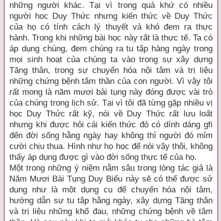
những người khác. Tại vì trong quá khứ có nhiều
người học Duy Thức nhưng kiến thức về Duy Thức
của họ có tính cách lý thuyết và khó đem ra thực
hành. Trong khi những bài học này rất là thực tế. Ta có
áp dụng chúng, đem chúng ra tu tập hàng ngày trong
mọi sinh hoạt của chúng ta vào trong sự xây dựng
Tăng thân, trong sự chuyển hóa nội tâm và trị liệu
những chứng bệnh tâm thần của con người. Vì vậy tôi
rất mong là năm mươi bài tụng này đóng được vài trò
của chúng trong lịch sử. Tại vì tôi đã từng gặp nhiều vị
học Duy Thức rất kỹ, nói về Duy Thức rất lưu loất
nhưng khi được hỏi cái kiến thức đó có dính dáng gfi
đến đời sống hằng ngày hay không thì người đó mỉm
cười chịu thua. Hình như họ học để nói vậy thôi, không
thấy áp dụng được gì vào đời sống thực tế của họ.
Một trong những ý niệm nằm sâu trong lòng tác giả là
Năm Mươi Bài Tụng Duy Biểu này sẽ có thể được sử
dụng như là một dụng cụ để chuyển hóa nội tâm,
hướng dẫn sự tu tập hằng ngày, xây dựng Tăng thân
và trị liệu những khổ đau, những chứng bệnh về tâm