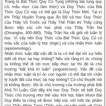
Trang là Bát Thức Quy Củ Tụng (những bài tụng quy
cũ, mẫu mực của tám thức) và Duy Thức của Bát
Thức Quy Củ này có thể gọi là Duy Thức Mới. Tại vì
khi Thầy Huyền Trang qua Ấn Độ và học Duy Thức
của Thầy Vô Trước và Thầy Thế Thân thì Thầy cũng
được tiếp xúc với học phái của Thầy Trần Na
(Dinangha, 400-480). Thầy Trần Na rất giỏi về luận lý
học. Vì vậy nên Duy Thức của Bát Thức Quy Củ có
màu sắc của luận lý học (logic) và của nhận thức luận
(epistemology).
Nhận thức luận đặt vấn đề là ta có thể đạt tới sự hiểu
biết về thực tại hay không? Nếu nói rằng trí óc chúng
ta không thể đi tới trực tiếp thực tại thì đó là chủ
trương “bất khả tri luận” (angosticism). Vấn đề của
nhận thức luận là trí óc con người có thể đạt tới chân
lý tuyệt đối của thực tại hay không? Có chủ thuyết nói
là không được. Đó là chủ trương của trường phái Bất
Khả Tri Luận. Giờ đây khi học Duy Thức sẽ biết Duy
Thức chủ trương như thế nào. Khi học Năm Mươi Bài
Duy Biểu ta cũng sẽ được tiếp xúc với một tác phẩm
của Thầy Pháp Tạng (Thầy này chuyên môn về Giáo