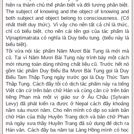
hiện ra thành chủ thể phân biệt và đối tượng phân biệt.
The subject of knowing and the object of knowing and
both subject and object belong to consciousness. (Cố
nhất thiết duy thức). Vì vậy cho nên tất cả chỉ là thức,
chỉ có biểu biệt. cho nên cái tên gọi của tác phẩm là
Vijnaptimatrata có nghĩa là Duy biểu tụng. (biểu này là
biểu biệt).
Tôi vừa nói tác phẩm Năm Mươi Bài Tụng là mới mà
cũ. Tại vì Năm Mươi Bài Tụng này trình bày một cách
mới nhưng toàn dùng những chất liệu cũ. Trước hết nó
gồm tác phẩm Duy Biểu Ba Mươi Bài Tụng gọi là Duy
Biểu Tam Thập Tụng ngày trước gọi là Duy Thức Tam
Thập Tụng. Cách đây tôi có dịch tác phẩm này ra tiếng
Việt căn cứ trên bản chữ Hán và cùng căn cứ trên bản
tiếng Phạn mà một vị giáo sư ở Âu Châu (Sylvain
Levy) đã phát kiến ra được ở Nepal cách đây khoảng
năm sáu mươi năm. Cho nên mình có dịp so sánh bản
chữ Hán của thầy Huyền Trang dịch và bản chữ Phạn
mà ngày xưa thầy Huyền Trang đã sử dụng để dịch ra
Hán văn. Cách đây ba năm tại Làng Hồng mình có học