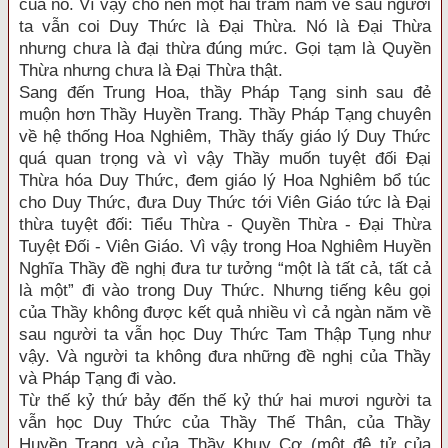
của nó. Vì vậy cho nên một hai trăm năm về sau người
ta vẫn coi Duy Thức là Đại Thừa. Nó là Đại Thừa
nhưng chưa là đại thừa đúng mức. Gọi tạm là Quyền
Thừa nhưng chưa là Đại Thừa thật.
Sang đến Trung Hoa, thầy Pháp Tạng sinh sau đẻ
muộn hơn Thầy Huyền Trang. Thầy Pháp Tạng chuyên
về hệ thống Hoa Nghiêm, Thầy thấy giáo lý Duy Thức
quá quan trọng và vì vậy Thầy muốn tuyệt đối Đại
Thừa hóa Duy Thức, đem giáo lý Hoa Nghiêm bổ túc
cho Duy Thức, đưa Duy Thức tới Viên Giáo tức là Đại
thừa tuyệt đối: Tiểu Thừa - Quyền Thừa - Đại Thừa
Tuyệt Đối - Viên Giáo. Vì vậy trong Hoa Nghiêm Huyền
Nghĩa Thầy đề nghị đưa tư tưởng “một là tất cả, tất cả
là một” đi vào trong Duy Thức. Nhưng tiếng kêu gọi
của Thầy không được kết quả nhiều vì cả ngàn năm về
sau người ta vẫn học Duy Thức Tam Thập Tụng như
vậy. Và người ta không đưa những đề nghị của Thầy
và Pháp Tạng đi vào.
Từ thế kỷ thứ bảy đến thế kỷ thứ hai mươi người ta
vẫn học Duy Thức của Thầy Thế Thân, của Thầy
Huyền Trang và của Thầy Khuy Cơ (một đệ tử của