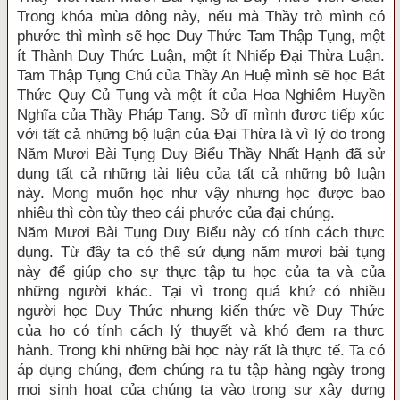
Trong khóa mùa đông này, nếu mà Thầy trò mình có
phước thì mình sẽ học Duy Thức Tam Thập Tụng, một
ít Thành Duy Thức Luận, một ít Nhiếp Đại Thừa Luận.
Tam Thập Tụng Chú của Thầy An Huệ mình sẽ học Bát
Thức Quy Củ Tụng và một ít của Hoa Nghiêm Huyền
Nghĩa của Thầy Pháp Tạng. Sở dĩ mình được tiếp xúc
với tất cả những bộ luận của Đại Thừa là vì lý do trong
Năm Mươi Bài Tụng Duy Biểu Thầy Nhất Hạnh đã sử
dụng tất cả những tài liệu của tất cả những bộ luận
này. Mong muốn học như vậy nhưng học được bao
nhiêu thì còn tùy theo cái phước của đại chúng.
Năm Mươi Bài Tụng Duy Biểu này có tính cách thực
dụng. Từ đây ta có thể sử dụng năm mươi bài tụng
này để giúp cho sự thực tập tu học của ta và của
những người khác. Tại vì trong quá khứ có nhiều
người học Duy Thức nhưng kiến thức về Duy Thức
của họ có tính cách lý thuyết và khó đem ra thực
hành. Trong khi những bài học này rất là thực tế. Ta có
áp dụng chúng, đem chúng ra tu tập hàng ngày trong
mọi sinh hoạt của chúng ta vào trong sự xây dựng