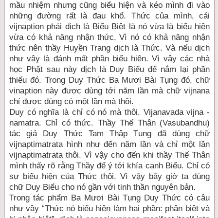
mầu nhiệm nhưng cũng biểu hiện và kéo mình đi vào
những đường rất là đau khổ. Thức của mình, cái
vijnaption phải dịch là Biểu Biệt là nó vừa là biểu hiện
vừa có khả năng nhận thức. Vì nó có khả năng nhận
thức nên thầy Huyền Trang dịch là Thức. Và nếu dịch
như vậy là đánh mất phần biểu hiện. Vì vậy các nhà
học Phật sau này dịch là Duy Biểu để nắm lại phần
thiếu đó. Trong Duy Thức Ba Mươi Bài Tụng đó, chữ
vinaption này được dùng tới năm lần mà chữ vijnana
chỉ được dùng có một lần mà thôi.
Duy có nghĩa là chỉ có nó mà thôi. Vijanavada vijna -
namatra. Chỉ có thức. Thầy Thế Thân (Vasubandhu)
tác giả Duy Thức Tam Thập Tụng đã dùng chữ
vijnaptimatrata hình như đến năm lần và chỉ một lần
vijnaptimatrata thôi. Vì vậy cho đến khi thầy Thế Thân
mình thấy rõ rằng Thầy để ý tới khía cạnh Biểu. Chỉ có
sự biểu hiện của Thức thôi. Vì vậy bây giờ ta dùng
chữ Duy Biểu cho nó gần với tinh thần nguyên bản.
Trong tác phẩm Ba Mươi Bài Tụng Duy Thức có câu
như vầy “Thức nó biểu hiện làm hai phần: phân biệt và