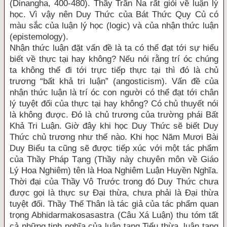
(Dinangha, 400-480). Thầy Trần Na rất giỏi về luận lý
học. Vì vậy nên Duy Thức của Bát Thức Quy Củ có
màu sắc của luận lý học (logic) và của nhận thức luận
(epistemology).
Nhận thức luận đặt vấn đề là ta có thể đạt tới sự hiểu
biết về thực tại hay không? Nếu nói rằng trí óc chúng
ta không thể đi tới trực tiếp thực tại thì đó là chủ
trương “bất khả tri luận” (angosticism). Vấn đề của
nhận thức luận là trí óc con người có thể đạt tới chân
lý tuyệt đối của thực tại hay không? Có chủ thuyết nói
là không được. Đó là chủ trương của trường phái Bất
Khả Tri Luận. Giờ đây khi học Duy Thức sẽ biết Duy
Thức chủ trương như thế nào. Khi học Năm Mươi Bài
Duy Biểu ta cũng sẽ được tiếp xúc với một tác phẩm
của Thầy Pháp Tạng (Thầy này chuyên môn về Giáo
Lý Hoa Nghiêm) tên là Hoa Nghiêm Luận Huyền Nghĩa.
Thời đại của Thầy Vô Trước trong đó Duy Thức chưa
được gọi là thực sự Đại thừa, chưa phải là Đại thừa
tuyệt đối. Thầy Thế Thân là tác giả của tác phẩm quan
trọng Abhidarmakosasastra (Câu Xá Luận) thu tóm tất
cả những tinh nghĩa của luận tạng Tiểu thừa, luận tạng