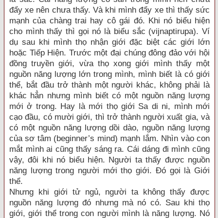
đẩy xe nên chưa thấy. Và khi mình đẩy xe thì thấy sức
mạnh của chàng trai hay cô gái đó. Khi nó biểu hiện
cho mình thấy thì gọi nó là biểu sắc (vijnaptirupa). Ví
dụ sau khi mình thọ nhận giới đặc biệt các giới lớn
hoặc Tiếp Hiện. Trước một đại chúng đông đảo với hội
đồng truyền giới, vừa thọ xong giới mình thấy một
nguồn năng lượng lớn trong mình, mình biết là có giới
thể, bắt đầu trở thành một người khác, không phải là
khác hẳn nhưng mình biết có một nguồn năng lượng
mới ở trong. Hay là mới thọ giới Sa di ni, mình mới
cạo đầu, có mười giới, thì trở thành người xuất gia, và
có một nguồn năng lượng dồi dào, nguồn năng lượng
của sơ tâm (beginner’s mind) mạnh lắm. Nhìn vào con
mắt mình ai cũng thấy sáng ra. Cái dáng đi mình cũng
vậy, đôi khi nó biểu hiện. Người ta thấy được nguồn
năng lượng trong người mới thọ giới. Đó gọi là Giới
thể.
Nhưng khi giới tử ngủ, người ta không thấy được
nguồn năng lượng đó nhưng mà nó có. Sau khi thọ
giới, giới thể trong con người mình là năng lượng. Nó