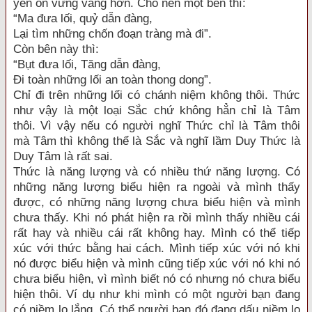
yên ổn vững vàng hơn. Cho nên một bên thì:
“Ma đưa lối, quỷ dẫn đàng,
Lại tìm những chốn đoạn tràng mà đi”.
Còn bên này thì:
“Bụt đưa lối, Tăng dẫn đàng,
Đi toàn những lối an toàn thong dong”.
Chỉ đi trên những lối có chánh niệm không thôi. Thức
như vậy là một loại Sắc chứ không hẳn chỉ là Tâm
thôi. Vì vậy nếu có người nghĩ Thức chỉ là Tâm thôi
mà Tâm thì không thể là Sắc và nghĩ lầm Duy Thức là
Duy Tâm là rất sai.
Thức là năng lượng và có nhiều thứ năng lượng. Có
những năng lượng biểu hiện ra ngoài và mình thấy
được, có những năng lượng chưa biểu hiện và mình
chưa thấy. Khi nó phát hiện ra rồi mình thấy nhiều cái
rất hay và nhiều cái rất không hay. Mình có thể tiếp
xúc với thức bằng hai cách. Mình tiếp xúc với nó khi
nó được biểu hiện và mình cũng tiếp xúc với nó khi nó
chưa biểu hiện, vì mình biết nó có nhưng nó chưa biểu
hiện thôi. Ví dụ như khi mình có một người bạn đang
có niềm lo lắng. Có thể người bạn đó đang dấu niềm lo