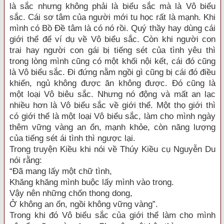
là sắc nhưng không phải là biểu sắc mà là Vô biểu
sắc. Cái sơ tâm của người mới tu học rất là mạnh. Khi
mình có Bồ Đề tâm là có nó rồi. Quý thầy hay dùng cái
giới thể để ví dụ về Vô biểu sắc. Còn khi người con
trai hay người con gái bị tiếng sét của tình yêu thì
trong lòng mình cũng có một khối nội kết, cái đó cũng
là Vô biểu sắc. Đi đứng nằm ngồi gì cũng bị cái đó điều
khiển, ngủ không được ăn không được. Đó cũng là
một loại Vô biêu sắc. Nhưng nó động và mất an lạc
nhiều hơn là Vô biểu sắc về giới thể. Một thọ giới thì
có giới thể là một loại Vô biểu sắc, làm cho mình ngày
thêm vững vàng an ổn, mạnh khỏe, còn năng lượng
của tiếng sét ái tình thì ngược lại.
Trong truyện Kiều khi nói về Thúy Kiều cụ Nguyễn Du
nói rằng:
“Đã mang lấy một chữ tình,
Khăng khăng mình buộc lấy mình vào trong.
Vậy nên những chốn thong dong,
Ở không an ổn, ngồi không vững vàng”.
Trong khi đó Vô biểu sắc của giới thể làm cho mình