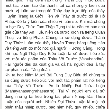
nhiều quá, Thầy đem vào trong Thành Duy Thức Luận,
một tác phẩm tập đại thành, tất cả những ý kiến của
mười vị luận sư trong đó Thầy dạy trực tiếp của thầy
Huyền Trang là Giới Hiền và Thầy đi trước đó là Hộ
Pháp. Đó là ý kiến của nhiều vị luận sư. Khi mà chúng
ta học Duy Thức Tam Thập Tụng thì ta cần có bản chú
giải của thầy An Huệ, hiện đã được dịch ra tiếng Quan
Thoại và tiếng Pháp. Chúng ta sử dụng được Thành
Duy Thức Luận của thầy Huyền Trang bằng tiếng Hán
và tiếng Anh do một học giả người Hương Cảng. Trong
khi học Ngũ Thập Duy Biểu Luận ta sẽ được tiếp xúc
với một tác phẩm của Thầy Vô Trước (Vasubandhu).
Hai người đều đã xuất gia và cả hai người đều là tay
cự phách của Tăng đoàn.
Khi ta học Năm Mươi Bài Tụng Duy Biểu thì chúng ta
sẽ cùng được tiếp xúc với một tác phẩm rất nổi tiếng
của Thầy Vô Trước tên là Nhiếp Đại Thừa Luận
(Mahayanasangrahasastra). Tại vì người em đã sử
dụng những tài liệu trong tác phẩm Nhiếp Đại Thừa
Luận của người anh. Nhiếp Đại Thừa Luận là một bộ
phận thâu nhiếp được, bao hàm hết, quy nhiếp, chứa