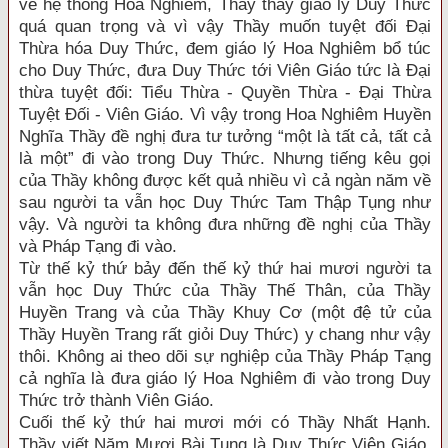
về hệ thống Hoa Nghiêm, Thầy thấy giáo lý Duy Thức
quá quan trọng và vì vậy Thầy muốn tuyệt đối Đại
Thừa hóa Duy Thức, đem giáo lý Hoa Nghiêm bổ túc
cho Duy Thức, đưa Duy Thức tới Viên Giáo tức là Đại
thừa tuyệt đối: Tiểu Thừa - Quyền Thừa - Đại Thừa
Tuyệt Đối - Viên Giáo. Vì vậy trong Hoa Nghiêm Huyền
Nghĩa Thầy đề nghị đưa tư tưởng “một là tất cả, tất cả
là một” đi vào trong Duy Thức. Nhưng tiếng kêu gọi
của Thầy không được kết quả nhiều vì cả ngàn năm về
sau người ta vẫn học Duy Thức Tam Thập Tụng như
vậy. Và người ta không đưa những đề nghị của Thầy
và Pháp Tạng đi vào.
Từ thế kỷ thứ bảy đến thế kỷ thứ hai mươi người ta
vẫn học Duy Thức của Thầy Thế Thân, của Thầy
Huyền Trang và của Thầy Khuy Cơ (một đệ tử của
Thầy Huyền Trang rất giỏi Duy Thức) y chang như vậy
thôi. Không ai theo dõi sự nghiệp của Thầy Pháp Tạng
cả nghĩa là đưa giáo lý Hoa Nghiêm đi vào trong Duy
Thức trở thành Viên Giáo.
Cuối thế kỷ thứ hai mươi mới có Thầy Nhất Hạnh.
Thầy viết Năm Mươi Bài Tụng là Duy Thức Viên Giáo.