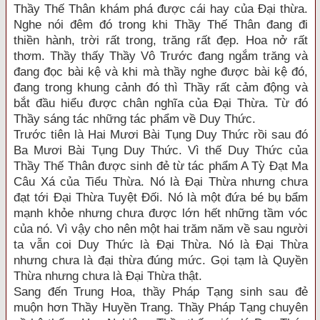
Thầy Thế Thân khám phá được cái hay của Đại thừa.
Nghe nói đêm đó trong khi Thầy Thế Thân đang đi
thiền hành, trời rất trong, trăng rất đẹp. Hoa nở rất
thơm. Thầy thấy Thầy Vô Trước đang ngắm trăng và
đang đọc bài kệ và khi mà thầy nghe được bài kệ đó,
đang trong khung cảnh đó thì Thầy rất cảm động và
bắt đầu hiểu được chân nghĩa của Đại Thừa. Từ đó
Thầy sáng tác những tác phẩm về Duy Thức.
Trước tiên là Hai Mươi Bài Tụng Duy Thức rồi sau đó
Ba Mươi Bài Tụng Duy Thức. Vì thế Duy Thức của
Thầy Thế Thân được sinh đẻ từ tác phẩm A Tỳ Đạt Ma
Câu Xá của Tiểu Thừa. Nó là Đại Thừa nhưng chưa
đạt tới Đại Thừa Tuyệt Đối. Nó là một đứa bé bụ bẩm
mạnh khỏe nhưng chưa được lớn hết những tầm vóc
của nó. Vì vậy cho nên một hai trăm năm về sau người
ta vẫn coi Duy Thức là Đại Thừa. Nó là Đại Thừa
nhưng chưa là đại thừa đúng mức. Gọi tạm là Quyền
Thừa nhưng chưa là Đại Thừa thật.
Sang đến Trung Hoa, thầy Pháp Tạng sinh sau đẻ
muộn hơn Thầy Huyền Trang. Thầy Pháp Tạng chuyên