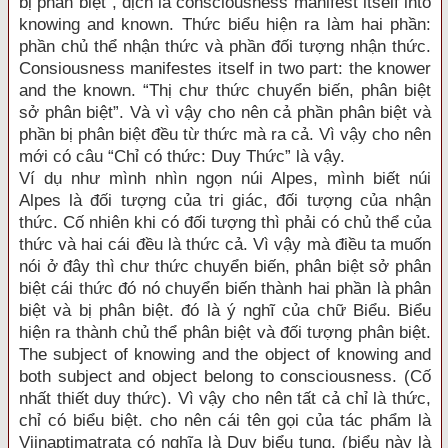
bị phân biệt”, dịch là consciousness manifest itself into
knowing and known. Thức biểu hiện ra làm hai phần:
phần chủ thể nhận thức và phần đối tượng nhận thức.
Consiousness manifestes itself in two part: the knower
and the known. “Thị chư thức chuyển biến, phân biệt
sở phân biệt”. Và vì vậy cho nên cả phần phân biệt và
phần bị phân biệt đều từ thức mà ra cả. Vì vậy cho nên
mới có câu “Chỉ có thức: Duy Thức” là vậy.
Ví dụ như mình nhìn ngọn núi Alpes, mình biết núi
Alpes là đối tượng của tri giác, đối tượng của nhận
thức. Cố nhiên khi có đối tượng thì phải có chủ thể của
thức và hai cái đều là thức cả. Vì vậy mà điều ta muốn
nói ở đây thì chư thức chuyển biến, phân biệt sở phân
biệt cái thức đó nó chuyển biến thành hai phần là phân
biệt và bị phân biệt. đó là ý nghĩ của chữ Biểu. Biểu
hiện ra thành chủ thể phân biệt và đối tượng phân biệt.
The subject of knowing and the object of knowing and
both subject and object belong to consciousness. (Cố
nhất thiết duy thức). Vì vậy cho nên tất cả chỉ là thức,
chỉ có biểu biệt. cho nên cái tên gọi của tác phẩm là
Vijnaptimatrata có nghĩa là Duy biểu tụng. (biểu này là