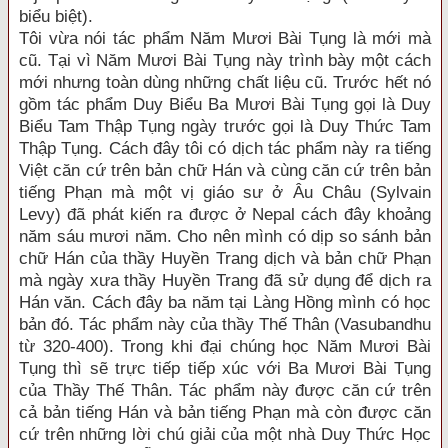
biểu biệt).
Tôi vừa nói tác phẩm Năm Mươi Bài Tụng là mới mà
cũ. Tại vì Năm Mươi Bài Tụng này trình bày một cách
mới nhưng toàn dùng những chất liệu cũ. Trước hết nó
gồm tác phẩm Duy Biểu Ba Mươi Bài Tụng gọi là Duy
Biểu Tam Thập Tụng ngày trước gọi là Duy Thức Tam
Thập Tụng. Cách đây tôi có dịch tác phẩm này ra tiếng
Việt căn cứ trên bản chữ Hán và cùng căn cứ trên bản
tiếng Phạn mà một vị giáo sư ở Âu Châu (Sylvain
Levy) đã phát kiến ra được ở Nepal cách đây khoảng
năm sáu mươi năm. Cho nên mình có dịp so sánh bản
chữ Hán của thầy Huyền Trang dịch và bản chữ Phạn
mà ngày xưa thầy Huyền Trang đã sử dụng để dịch ra
Hán văn. Cách đây ba năm tại Làng Hồng mình có học
bản đó. Tác phẩm này của thầy Thế Thân (Vasubandhu
từ 320-400). Trong khi đại chúng học Năm Mươi Bài
Tụng thì sẽ trực tiếp tiếp xúc với Ba Mươi Bài Tụng
của Thầy Thế Thân. Tác phẩm này được căn cứ trên
cả bản tiếng Hán và bản tiếng Phạn mà còn được căn
cứ trên những lời chú giải của một nhà Duy Thức Học