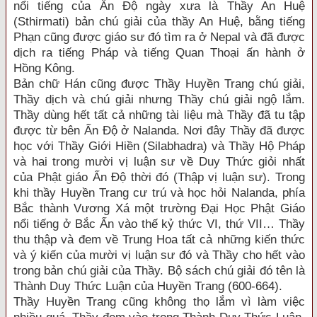
nổi tiếng của Ấn Độ ngày xưa là Thầy An Huệ
(Sthirmati) bản chú giải của thầy An Huệ, bằng tiếng
Phạn cũng được giáo sư đó tìm ra ở Nepal và đã được
dịch ra tiếng Pháp và tiếng Quan Thoại ấn hành ở
Hồng Kông.
Bản chữ Hán cũng được Thầy Huyền Trang chú giải,
Thầy dịch và chú giải nhưng Thầy chú giải ngộ lắm.
Thầy dùng hết tất cả những tài liệu mà Thầy đã tu tập
được từ bên Ấn Độ ở Nalanda. Nơi đây Thầy đã được
học với Thầy Giới Hiền (Silabhadra) và Thầy Hộ Pháp
và hai trong mười vị luận sư về Duy Thức giỏi nhất
của Phật giáo Ấn Độ thời đó (Thập vị luận sư). Trong
khi thầy Huyền Trang cư trú và học hỏi Nalanda, phía
Bắc thành Vương Xá một trường Đại Học Phật Giáo
nổi tiếng ở Bắc Ấn vào thế kỷ thức VI, thứ VII… Thầy
thu thập và đem về Trung Hoa tất cả những kiến thức
và ý kiến của mười vị luận sư đó và Thầy cho hết vào
trong bản chú giải của Thầy. Bộ sách chú giải đó tên là
Thành Duy Thức Luận của Huyền Trang (600-664).
Thầy Huyền Trang cũng không thọ lắm vì làm việc