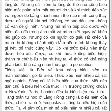
lắng đó. Nhưng cái niềm lo lắng đó thế nào cũng biểu
hiện một phần trên mặt người đó và khi mình tiếp xúc
với người đó bằng chánh niệm thế nào mình cũng thấy
được dù người kia nói “Không, có sao đâu, em không
có vấn đề gì hết”. Nhưng mà mình tiếp xúc được với
niềm đau đó trong ánh mắt và mình biết ngay và khéo
léo giúp đỡ. Nhưng có khi người đó giấu rất khéo và
mình thì không chánh niệm lắm nên mình không thấy
gì hết, thì thức cũng vậy. Có khi thức biểu hiện thấy
được tiếp xúc được, có khi thức không biểu hiện,
thành ra chữ biểu hiện rất hay tại vì thức có khả năng
phân biệt, khả năng nhận thức gọi là perception.
Tiếng Việt là Biệt và khả năng biểu hiện ra
manifestation, gọi là Biểu. Thức biểu hiện nhiều cái rất
ngộ nghĩnh. Sông núi là biểu hiện của thức. Một nền
dân chủ là biểu hiện của thức. Thị trường chứng khoán
ở NewYork, Paris, London đều là biểu hiện của thức.
Tăng thân tu học ở Làng Hồng cũng là biểu hiện của
thức, chiến tranh ở Yougoslavia cũng là biểu hiện của
thức. Tại vì tâm của mình nó biểu hiện ra nhiều cái rất