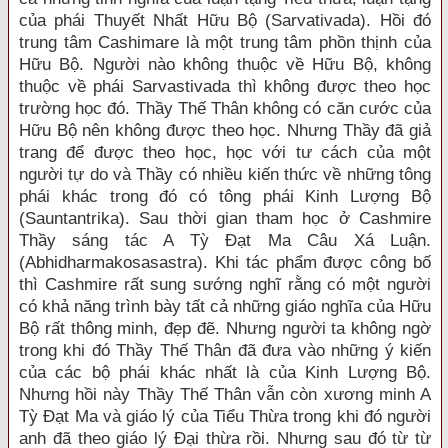
của phái Thuyết Nhất Hữu Bộ (Sarvativada). Hồi đó
trung tâm Cashimare là một trung tâm phồn thịnh của
Hữu Bộ. Người nào không thuộc về Hữu Bộ, không
thuộc về phái Sarvastivada thì không được theo học
trường học đó. Thầy Thế Thân không có căn cước của
Hữu Bộ nên không được theo học. Nhưng Thầy đã giả
trang để được theo học, học với tư cách của một
người tự do và Thầy có nhiều kiến thức về những tông
phái khác trong đó có tông phái Kinh Lượng Bộ
(Sauntantrika). Sau thời gian tham học ở Cashmire
Thầy sáng tác A Tỳ Đạt Ma Câu Xá Luận.
(Abhidharmakosasastra). Khi tác phẩm được công bố
thì Cashmire rất sung sướng nghĩ rằng có một người
có khả năng trình bày tất cả những giáo nghĩa của Hữu
Bộ rất thông minh, đẹp đẽ. Nhưng người ta không ngờ
trong khi đó Thầy Thế Thân đã đưa vào những ý kiến
của các bộ phái khác nhất là của Kinh Lượng Bộ.
Nhưng hồi này Thầy Thế Thân vẫn còn xương minh A
Tỳ Đạt Ma và giáo lý của Tiểu Thừa trong khi đó người
anh đã theo giáo lý Đại thừa rồi. Nhưng sau đó từ từ