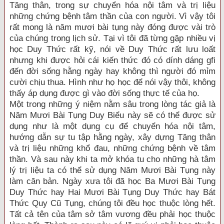
Tăng thân, trong sự chuyển hóa nội tâm và trị liệu
những chứng bệnh tâm thần của con người. Vì vậy tôi
rất mong là năm mươi bài tụng này đóng được vài trò
của chúng trong lịch sử. Tại vì tôi đã từng gặp nhiều vị
học Duy Thức rất kỹ, nói về Duy Thức rất lưu loất
nhưng khi được hỏi cái kiến thức đó có dính dáng gfi
đến đời sống hằng ngày hay không thì người đó mỉm
cười chịu thua. Hình như họ học để nói vậy thôi, không
thấy áp dụng được gì vào đời sống thực tế của họ.
Một trong những ý niệm nằm sâu trong lòng tác giả là
Năm Mươi Bài Tụng Duy Biểu này sẽ có thể được sử
dụng như là một dụng cụ để chuyển hóa nội tâm,
hướng dẫn sự tu tập hằng ngày, xây dựng Tăng thân
và trị liệu những khổ đau, những chứng bệnh về tâm
thần. Và sau này khi ta mở khóa tu cho những hà tâm
lý trị liệu ta có thể sử dụng Năm Mươi Bài Tụng này
làm căn bản. Ngày xưa tôi đã học Ba Mươi Bài Tụng
Duy Thức hay Hai Mươi Bài Tụng Duy Thức hay Bát
Thức Quy Cũ Tụng, chúng tôi đều học thuộc lòng hết.
Tất cả tên của tâm sở tâm vương đều phải học thuộc