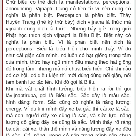
Chữ biểu có thể dịch là manifestations, perceptions,
announcing. Vijnapti. Cũng có tiền từ vi nên cũng có
nghĩa là phân biệt. Perception là phân biệt. Thầy
Huyền Trang (thế kỷ thứ bảy) dịch vijnana là thức mà
vijnapti cũng dịch là thức. Nhưng bây giờ trong giới
Phật học thích dịch vijnapti là Biểu Biệt. Biệt này có
nghĩa là phân biệt. Vì là phân biệt nên dịch là
perceptions. Biểu là biểu hiện cho mình thấy. Ví dụ
như cái giận của mình, nó luôn có hạt giống trong tâm
của mình, thức hay ngũ mình đều mang theo hạt giống
đó trong tâm, nhưng mà nó chưa biểu hiện. Chỉ khi nào
có cơ hội, có điều kiện thì mới đùng đùng nổi giận, nổi
tam bành lục tặc lên. Khi đó gọi là Biểu.
Khi mà vật chất hình tướng, biểu hiện ra rồi thì gọi
làvijnaptirupa, gọi là Biểu sắc. Sắc đây là màu sắc,
hình dáng: form. Sắc cũng có nghĩa là năng lượng:
energy. Ví dụ khi mình đẩy xe ba gác thì cái xe là sắc,
mà con người đẩy xe cũng là sắc, và sức lực, năng
lượng cố gắng đẩy xe cũng là sắc. Mình thấy rõ ràng
ba cái: cái xe, thân thể mình và năng lượng đẩy xe đều
là sắc. Cái năng lượng có sẵn trong mình nên chưa