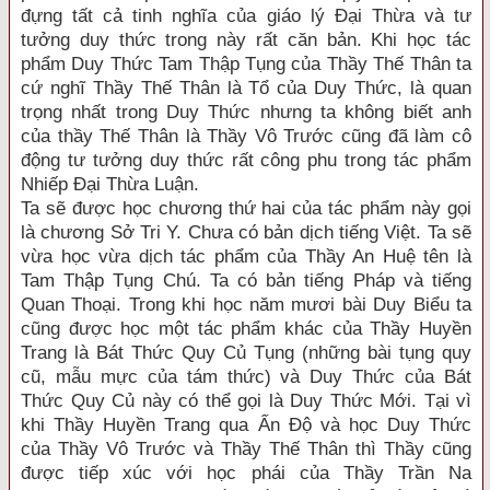
đựng tất cả tinh nghĩa của giáo lý Đại Thừa và tư
tưởng duy thức trong này rất căn bản. Khi học tác
phẩm Duy Thức Tam Thập Tụng của Thầy Thế Thân ta
cứ nghĩ Thầy Thế Thân là Tổ của Duy Thức, là quan
trọng nhất trong Duy Thức nhưng ta không biết anh
của thầy Thế Thân là Thầy Vô Trước cũng đã làm cô
động tư tưởng duy thức rất công phu trong tác phẩm
Nhiếp Đại Thừa Luận.
Ta sẽ được học chương thứ hai của tác phẩm này gọi
là chương Sở Tri Y. Chưa có bản dịch tiếng Việt. Ta sẽ
vừa học vừa dịch tác phẩm của Thầy An Huệ tên là
Tam Thập Tụng Chú. Ta có bản tiếng Pháp và tiếng
Quan Thoại. Trong khi học năm mươi bài Duy Biểu ta
cũng được học một tác phẩm khác của Thầy Huyền
Trang là Bát Thức Quy Củ Tụng (những bài tụng quy
cũ, mẫu mực của tám thức) và Duy Thức của Bát
Thức Quy Củ này có thể gọi là Duy Thức Mới. Tại vì
khi Thầy Huyền Trang qua Ấn Độ và học Duy Thức
của Thầy Vô Trước và Thầy Thế Thân thì Thầy cũng
được tiếp xúc với học phái của Thầy Trần Na