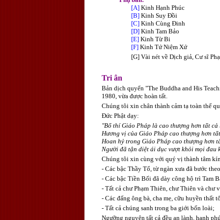
[A]
Kinh Hạnh Phúc
[B]
Kinh Suy Đồi
[C]
Kinh Cùng Đinh
[D]
Kinh Tam Bảo
[E]
Kinh Từ Bi
[F]
Kinh Tứ Niệm Xứ
[G]
Vài nét về Dịch giả, Cư sĩ P
Tri ân
Bản dịch quyển "The Buddha and His Teachin
1980, vừa được hoàn tất.
Chúng tôi xin chân thành cảm tạ toàn thể qu
Đức Phật dạy:
"Bố thí Giáo Pháp là cao thượng hơn tất cả 
Hương vị của Giáo Pháp cao thượng hơn tất
Hoan hỷ trong Giáo Pháp cao thượng hơn tấ
Người đã tận diệt ái dục vượt khỏi mọi đau 
Chúng tôi xin cùng với quý vị thành tâm kí
- Các bậc Thầy Tổ, từ ngàn xưa đã bước the
- Các bậc Tiền Bối đã dày công hộ trì Tam 
- Tất cả chư Phạm Thiên, chư Thiên và chư
- Các đấng ông bà, cha mẹ, cữu huyền thất tổ
- Tất cả chúng sanh trong ba giới bốn loài;
Ngưỡng nguyện tất cả đều an lành, hạnh ph