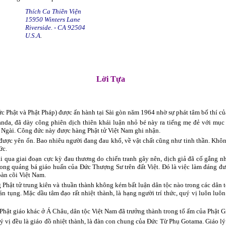
Thích Ca Thiền Viện
15950 Winters Lane
Riverside. - CA 92504
U.S.A
.
Lời Tựa
Phật và Phật Pháp) được ấn hành tại Sài gòn năm 1964 nhờ sự phát tâm bố thí của 
a, đã dày công phiên dịch thiên khái luận nhỏ bé này ra tiếng mẹ đẻ với mục
 Ngài. Công đức này được hàng Phật tử Việt Nam ghi nhận.
được yên ổn. Bao nhiêu người đang đau khổ, về vật chất cũng như tinh thần. Khô
ức.
 qua giai đoạn cực kỳ đau thương do chiến tranh gây nên, dịch giả đã cố gắng nh
mong quảng bá giáo huấn của Đức Thượng Sư trên đất Việt. Đó là việc làm đáng đư
oàn cõi Việt Nam.
g Phật tử trung kiên và thuần thành không kém bất luận dân tộc nào trong các dân
n tụng. Mặc dầu tâm đạo rất nhiệt thành, là hạng người trí thức, quý vị luôn luôn
Phật giáo khác ở Á Châu, dân tộc Việt Nam đã trưởng thành trong tổ ấm của Phật Giá
 vị đều là giáo đồ nhiệt thành, là đàn con chung của Đức Từ Phụ Gotama. Giáo lý