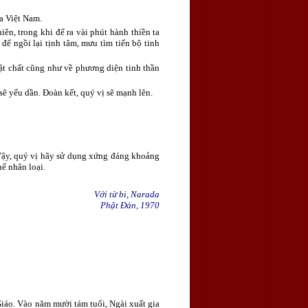
a Việt Nam.
n, trong khi để ra vài phút hành thiền ta
 để ngồi lại tịnh tâm, mưu tìm tiến bộ tinh
ật chất cũng như về phương diện tinh thần
ẽ yếu dần. Đoàn kết, quý vị sẽ mạnh lên.
. Vậy, quý vị hãy sử dụng xứng đáng khoảng
ể nhân loại.
Với từ bi, Narada
Phật Đản, 1970
Giáo. Vào năm mười tám tuổi, Ngài xuất gia