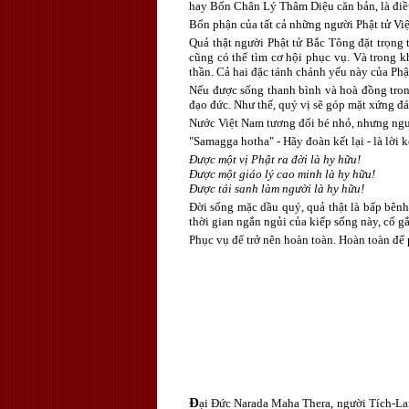
hay Bốn Chân Lý Thâm Diệu căn bản, là điều
Bổn phận của tất cả những người Phật tử Việ
Quả thật người Phật tử Bắc Tông đặt trọng 
cũng có thể tìm cơ hội phục vụ. Và trong kh
thần. Cả hai đặc tánh chánh yếu này của Phậ
Nếu được sống thanh bình và hoà đồng trong
đạo đức. Như thế, quý vị sẽ góp mặt xứng đá
Nước Việt Nam tương đối bé nhỏ, nhưng người
"Samagga hotha" - Hãy đoàn kết lại - là lời k
Được một vị Phật ra đời là hy hữu!
Được một giáo lý cao minh là hy hữu!
Được tái sanh làm người là hy hữu!
Đời sống mặc dầu quý, quả thật là bấp bênh,
thời gian ngắn ngủi của kiếp sống này, cố 
Phục vụ để trở nên hoàn toàn. Hoàn toàn để
Đ
ại Đức Narada Maha Thera, người Tích-Lan