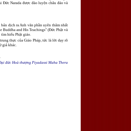
Đại Đức Narada được đào luyện châu đáo và
à bản dịch ra Anh văn phần uyên thâm nhất
he Buddha and His Teachings" (Đức Phật và
 tìm hiểu Phật giáo.
rung thực của Giáo Pháp, tức là lời dạy rõ
ứ giả khác.
.
Đại đức Hoà thượng Piyadassi Maha Thera