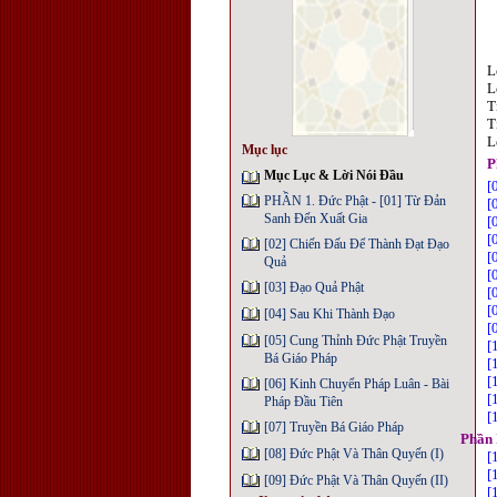
L
L
T
T
L
Mục lục
P
Mục Lục & Lời Nói Đầu
[
PHẦN 1. Đức Phật - [01] Từ Đản
[
Sanh Đến Xuất Gia
[
[
[02] Chiến Đấu Để Thành Đạt Đạo
[
Quả
[
[03] Đạo Quả Phật
[
[
[04] Sau Khi Thành Đạo
[
[05] Cung Thỉnh Đức Phật Truyền
[
Bá Giáo Pháp
[
[
[06] Kinh Chuyển Pháp Luân - Bài
[
Pháp Đầu Tiên
[
[07] Truyền Bá Giáo Pháp
Phần 
[08] Đức Phật Và Thân Quyến (I)
[
[
[09] Đức Phật Và Thân Quyến (II)
[