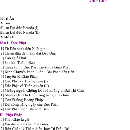
Mục Lục
ời Tri Ân
ời Tựa
iểu sử Đại đức Narada (I)
iểu sử Đại đức Narada (II)
ời Mở Đầu
hần I - Đức Phật
01]
Từ Đản sanh đến Xuất gia
02]
Chiến đấu để thành đạt Đạo Quả
03]
Đạo Quả Phật
04]
Sau khi Thành Đạo
05]
Cung thỉnh Đức Phật truyền bá Giáo Pháp
06]
Kinh Chuyển Pháp Luân - Bài Pháp đầu tiên
07]
Truyền bá Giáo Pháp
08]
Đức Phật và Thân quyến (I)
09]
Đức Phật và Thân quyến (II)
10]
Những người Chống Đối và những vị Đại Thí Chủ
11]
Những Đại Thí Chủ trong hàng vua chúa
12]
Con Đường Hoằng Pháp
13]
Đời sống hằng ngày của Đức Phật
14]
Đức Phật nhập Đại Niết Bàn
II - Phật Pháp
15]
Phật Giáo là gì?
16]
Vài đặc điểm của Phật Giáo
17]
Bốn Chân lý Thâm diệu, hay Tứ Diệu Đế