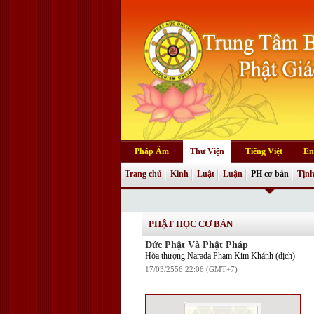
Pháp Âm
Thư Viện
Tiếng Việt
En
Trang chủ
Kinh
Luật
Luận
PH cơ bản
Tịnh
PHẬT HỌC CƠ BẢN
Đức Phật Và Phật Pháp
Hòa thượng Narada Phạm Kim Khánh (dịch)
17/03/2556 22:06 (GMT+7)