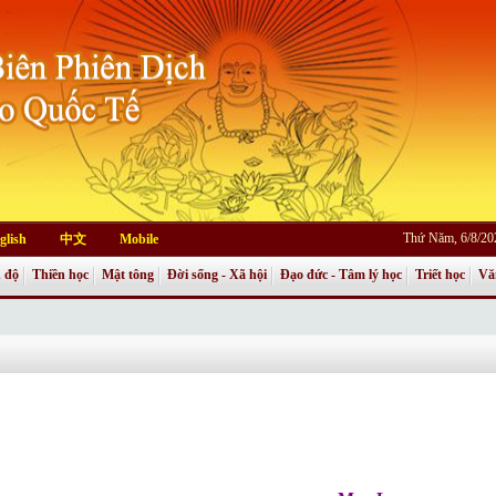
Thứ Năm, 6/8/20
glish
中文
Mobile
 độ
Thiền học
Mật tông
Đời sống - Xã hội
Đạo đức - Tâm lý học
Triết học
Vă