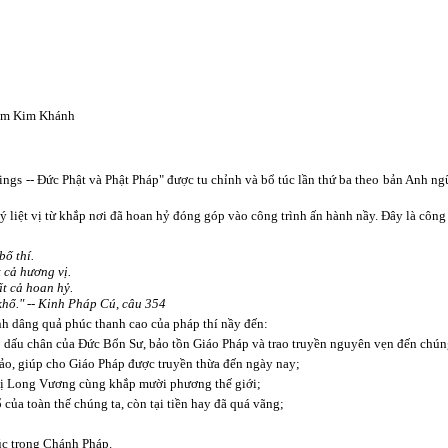
hạm Kim Khánh
gs -- Đức Phật và Phật Pháp" được tu chỉnh và bổ túc lần thứ ba theo bản Anh ng
ý liệt vị từ khắp nơi đã hoan hỷ đóng góp vào công trình ấn hành nầy. Đây là công 
bố thí.
 cả hương vị.
t cả hoan hỷ.
khổ." -- Kinh Pháp Cú, câu 354
nh dâng quả phúc thanh cao của pháp thí nầy đến:
o dấu chân của Đức Bổn Sư, bảo tồn Giáo Pháp và trao truyền nguyên vẹn đến chún
Bảo, giúp cho Giáo Pháp được truyền thừa đến ngày nay;
 vị Long Vương cùng khắp mười phương thế giới;
 của toàn thế chúng ta, còn tại tiền hay đã quá vãng;
úc trong Chánh Pháp.