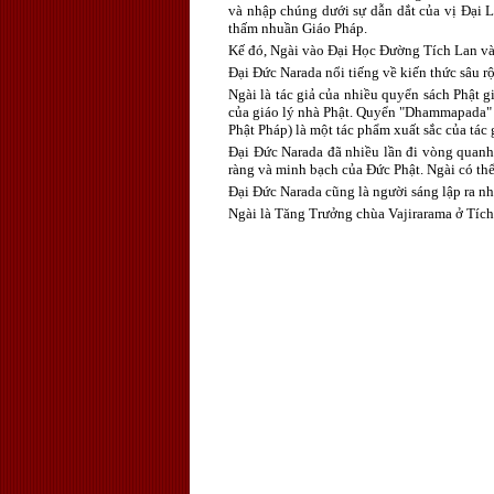
và nhập chúng dưới sự dẫn dắt của vị Đại 
thấm nhuần Giáo Pháp.
Kế đó, Ngài vào Đại Học Đường Tích Lan và 
Đại Đức Narada nổi tiếng về kiến thức sâu rộ
Ngài là tác giả của nhiều quyển sách Phật 
của giáo lý nhà Phật. Quyển "Dhammapada" 
Phật Pháp) là một tác phẩm xuất sắc của tác
Đại Đức Narada đã nhiều lần đi vòng quanh t
ràng và minh bạch của Đức Phật. Ngài có thể
Đại Đức Narada cũng là người sáng lập ra 
Ngài là Tăng Trưởng chùa Vajirarama ở Tích 