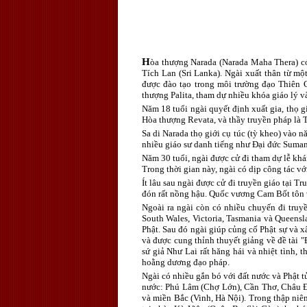
H
òa thượng Narada (Narada Maha Thera) có
Tích Lan (Sri Lanka). Ngài xuất thân từ một
được đào tạo trong môi trường đạo Thiên C
thượng Palita, tham dự nhiều khóa giáo lý v
Năm 18 tuổi ngài quyết định xuất gia, thọ g
Hòa thượng Revata, và thầy truyền pháp là 
Sa di Narada thọ giới cụ túc (tỳ kheo) vào 
nhiều giáo sư danh tiếng như Đại đức Sumanga
Năm 30 tuổi, ngài được cử đi tham dự lễ khá
Trong thời gian này, ngài có dịp công tác v
Ít lâu sau ngài được cử đi truyền giáo tại
đón rất nồng hậu. Quốc vương Cam Bốt tôn v
Ngoài ra ngài còn có nhiều chuyến đi truy
South Wales, Victoria, Tasmania và Queens
Phật. Sau đó ngài giúp củng cố Phật sự và
và được cung thỉnh thuyết giảng về đề tài "
sứ giả Như Lai rất hăng hái và nhiệt tình,
hoằng dương đạo pháp.
Ngài có nhiều gắn bó với đất nước và Phật t
nước: Phú Lâm (Chợ Lớn), Cần Thơ, Châu Đ
và miền Bắc (Vinh, Hà Nội). Trong thập niê