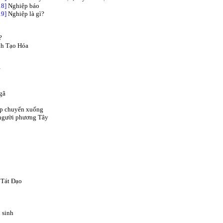
18]
Nghiệp báo
19]
Nghiệp là gì?
?
nh Tạo Hóa
Ngã
ệp chuyển xuống
 người phương Tây
 Tát Đạo
 sinh