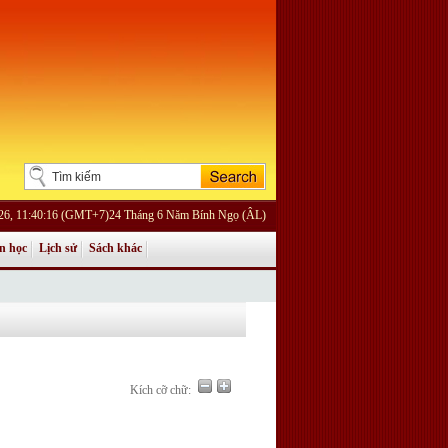
26, 11:40:16 (GMT+7)24 Tháng 6 Năm Bính Ngọ (ÂL)
n học
Lịch sử
Sách khác
Kích cỡ chữ: