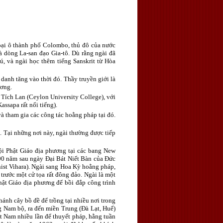
oại ô thành phố Colombo, thủ đô của nước
hà dòng La-san đạo Gia-tô. Dù rằng ngài đã
, và ngài học thêm tiếng Sanskrit từ Hòa
 danh tăng vào thời đó. Thầy truyền giới là
ương.
c Tích Lan (Ceylon University College), với
assapa rất nổi tiếng).
à tham gia các công tác hoằng pháp tại đó.
. Tại những nơi này, ngài thường được tiếp
ội Phật Giáo địa phương tại các bang New
00 năm sau ngày Đại Bát Niết Bàn của Đức
ist Vihara). Ngài sang Hoa Kỳ hoằng pháp,
trước một cử tọa rất đông đảo. Ngài là một
Phật Giáo địa phương để bồi đắp công trình
ánh cây bồ đề để trồng tại nhiều nơi trong
Nam bộ, ra đến miền Trung (Đà Lạt, Huế)
t Nam nhiều lần để thuyết pháp, hằng tuần