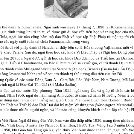
 thế danh là Sumanapala. Ngài sinh vào ngày 17 tháng 7, 1898 tại Kotahena, ng
 gia đình trung lưu trí thức, và được gửi đi học cấp tiểu học và trung học của n
húa, ngài lúc nào cũng hâm mộ đạo Phật và học tập Phật Pháp từ một người chú
ào các ngày cuối tuần tại chùa Paramananda trong vùng.
iới Sa di với pháp danh là Narada, vị thầy bổn sư là Hòa thượng Vajiranana, một vị
Tỳ kheo Pelene. Sau đó, ngài theo học các khóa Vi Diệu Pháp và Ngữ học Đông ph
năm lên 20 tuổi. Ngài được gửi đi học các khóa Đạo đức học và Triết học tại Đại họ
la, Tiến sĩ Chandrasena, và Bác sĩ Pereira (về sau xuất gia, và trở thành Đại đức K
nh thành chùa Mulagandhakuti tại Saranath (Xa-nặc), Benares (Ba-na-lại), Ấn Độ, v
ới ông Jawaharial Nehru mà về sau trở thành vị thủ tướng đầu tiên của Ấn Độ.
 Trung Quốc và các nước Đông Nam Á -- Cam Bốt, Lào, Việt Nam, Nam Dương, Mã Lai
inh ngài là Đức Đại Tôn Giả (Sri Maha Sadhu).
ền đạo tại các nước Tây phương. Năm 1955, ngài sang Úc, và giúp tổ chức các h
land. Năm 1956, ngài du hành sang Anh quốc, tổ chức cử hành lễ Tưởng Niệm 2.5
 xây dựng ngôi chùa danh tiếng mang tên Chùa Phật Giáo Luân Đôn (London Buddh
Đức Phật và Triết lý đạo Phật" tại đài kỷ niệm Washington (Washington Memorial) 
 thu hút được nhiều người nghe, và lúc nào cũng khuyến khích thành lập các hội 
ử Việt Nam. Ngài đã từng đến Việt Nam vào đầu thập niên 1930, mang theo nhiều nh
ốc, Vĩnh Long ở miền Tây Nam bộ, Biên Hòa, Phước Tuy, Vũng Tàu ở miền Đông 
n 1950, khi Giáo hội Tăng già Nguyên thủy Việt Nam được thành lập, ngài đến Việ