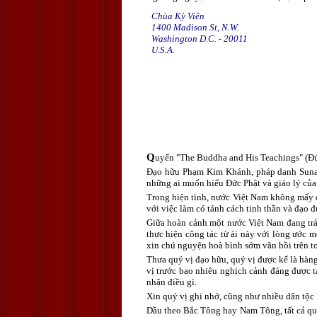
Chùa Kỳ Viên
1400 Madison St, N.W.
Washington D.C. - 20011
U.S.A.
Q
uyển "The Buddha and His Teachings" (Đức 
Đạo hữu Phạm Kim Khánh, pháp danh Sunand
những ai muốn hiểu Đức Phật và giáo lý của
Trong hiện tình, nước Việt Nam không mấy 
với việc làm có tánh cách tinh thần và đạo đ
Giữa hoàn cảnh một nước Việt Nam đang trải
thực hiện công tác từ ái này với lòng ước 
xin chú nguyện hoà bình sớm vãn hồi trên t
Thưa quý vị đạo hữu, quý vị được kể là hàn
vị trước bao nhiêu nghịch cảnh đáng được tá
nhận điều gì.
Xin quý vị ghi nhớ, cũng như nhiều dân tộc 
Dầu theo Bắc Tông hay Nam Tông, tất cả quý