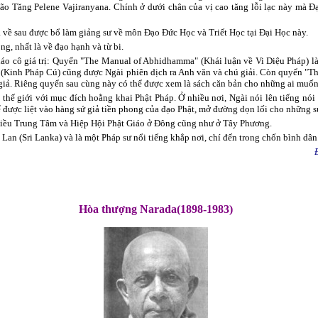
Lão Tăng Pelene Vajiranyana. Chính ở dưới chân của vị cao tăng lỗi lạc này mà 
về sau được bổ làm giảng sư về môn Đạo Đức Học và Triết Học tại Đại Học này.
ng, nhất là về đạo hạnh và từ bi.
giáo cô giá trị: Quyển "The Manual of Abhidhamma" (Khái luận về Vi Diệu Pháp) l
(Kinh Pháp Cú) cũng được Ngài phiên dịch ra Anh văn và chú giải. Còn quyển "T
 giả. Riêng quyển sau cùng này có thể được xem là sách căn bản cho những ai muốn
hế giới với mục đích hoằng khai Phật Pháp. Ở nhiều nơi, Ngài nói lên tiếng nói t
 được liệt vào hàng sứ giả tiền phong của đạo Phật, mở đường dọn lối cho những s
nhiều Trung Tâm và Hiệp Hội Phật Giáo ở Đông cũng như ở Tây Phương.
Lan (Sri Lanka) và là một Pháp sư nổi tiếng khắp nơi, chí đến trong chốn bình dân
Hòa thượng Narada(1898-1983)