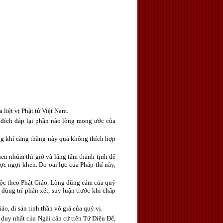
liệt vị Phật tử Việt Nam.
 đích đáp lại phần nào lòng mong ước của
ng khí căng thẳng này quả không thích hợp
en nhúm thì giờ và lắng tâm thanh tịnh để
ợc ngợi khen. Do oai lực của Pháp thí này,
 tộc theo Phật Giáo. Lòng dũng cảm của quý
 dùng trí phán xét, suy luận trước khi chấp
o, di sản tinh thần vô giá của quý vị.
 duy nhất của Ngài căn cứ trên Tứ Diệu Đế,