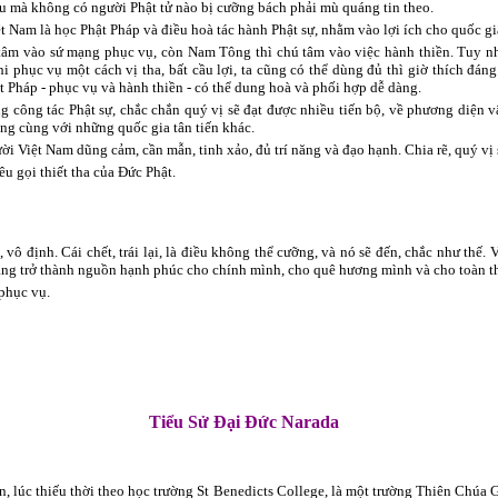
 mà không có người Phật tử nào bị cưỡng bách phải mù quáng tin theo.
t Nam là học Phật Pháp và điều hoà tác hành Phật sự, nhằm vào lợi ích cho quốc gi
tâm vào sứ mạng phục vụ, còn Nam Tông thì chú tâm vào việc hành thiền. Tuy nhiê
i phục vụ một cách vị tha, bất cầu lợi, ta cũng có thể dùng đủ thì giờ thích đáng
t Pháp - phục vụ và hành thiền - có thể dung hoà và phối hợp dễ dàng.
 công tác Phật sự, chắc chắn quý vị sẽ đạt được nhiều tiến bộ, về phương diện v
ng cùng với những quốc gia tân tiến khác.
 Việt Nam dũng cảm, cần mẫn, tinh xảo, đủ trí năng và đạo hạnh. Chia rẽ, quý vị s
êu gọi thiết tha của Đức Phật.
 vô định. Cái chết, trái lại, là điều không thể cưỡng, và nó sẽ đến, chắc như thế
gắng trở thành nguồn hạnh phúc cho chính mình, cho quê hương mình và cho toàn th
 phục vụ.
Tiểu Sử Đại Đức Narada
, lúc thiếu thời theo học trường St Benedicts College, là một trường Thiên Chúa 