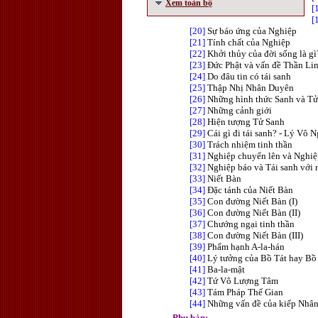
Xem toàn bộ
[
[
[20]
Sự báo ứng của Nghiệp
[21]
Tính chất của Nghiệp
[22]
Khởi thủy của đời sống là gì
[23]
Đức Phật và vấn đề Thần Li
[24]
Do đâu tin có tái sanh
[25]
Thập Nhị Nhân Duyên
[26]
Những hình thức Sanh và Tử
[27]
Những cảnh giới
[28]
Hiện tượng Tử Sanh
[29]
Cái gì đi tái sanh? - Lý Vô 
[30]
Trách nhiệm tinh thần
[31]
Nghiệp chuyển lên và Nghi
[32]
Nghiệp báo và Tái sanh với
[33]
Niết Bàn
[34]
Đặc tánh của Niết Bàn
[35]
Con đường Niết Bàn (I)
[36]
Con đường Niết Bàn (II)
[37]
Chướng ngại tinh thần
[38]
Con đường Niết Bàn (III)
[39]
Phẩm hạnh A-la-hán
[40]
Lý tưởng của Bồ Tát hay Bồ
[41]
Ba-la-mật
[42]
Tứ Vô Lượng Tâm
[43]
Tám Pháp Thế Gian
[44]
Những vấn đề của kiếp Nhân
Phụ bản: