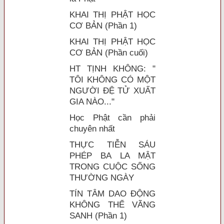
KHAI THỊ PHẬT HỌC
CƠ BẢN (Phần 1)
KHAI THỊ PHẬT HỌC
CƠ BẢN (Phần cuối)
HT TỊNH KHÔNG: "
TÔI KHÔNG CÓ MỘT
NGƯỜI ĐỆ TỬ XUẤT
GIA NÀO..."
Học Phật cần phải
chuyên nhất
THỰC TIỄN SÁU
PHÉP BA LA MẬT
TRONG CUỘC SỐNG
THƯỜNG NGÀY
TÍN TÂM DAO ĐỘNG
KHÔNG THỂ VÃNG
SANH (Phần 1)