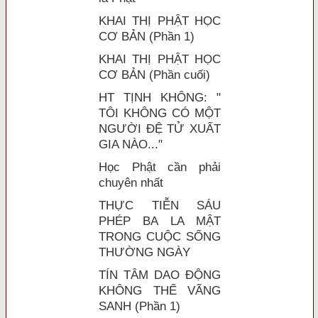
KHAI THỊ PHẬT HỌC
CƠ BẢN (Phần 1)
KHAI THỊ PHẬT HỌC
CƠ BẢN (Phần cuối)
HT TỊNH KHÔNG: "
TÔI KHÔNG CÓ MỘT
NGƯỜI ĐỆ TỬ XUẤT
GIA NÀO..."
Học Phật cần phải
chuyên nhất
THỰC TIỄN SÁU
PHÉP BA LA MẬT
TRONG CUỘC SỐNG
THƯỜNG NGÀY
TÍN TÂM DAO ĐỘNG
KHÔNG THỂ VÃNG
SANH (Phần 1)